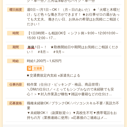
ク・車---分／三河塩津駅からバイク・車---分
週0日～/月1日～OK！ （月～日のあいだ） ★「火曜と木曜だ
曜日頻度
け」など色々な働き方ができます！ ★お仕事ゼロの週があっ
ても大丈夫。 働きたい日、お休みの希望はお気軽にご相談く
ださい！
【1日3時間～も相談OK!】＜シフト例＞9:00～12:0010:00～
時間
15:00 12:00～17…
1日～！ ★勤務開始日や期間はお気軽にご相談くださ
単発
期間
い！ ＃8月～ ＃9月～
時給1,200円～1,625円
時給
交通費
■ 交通費規定内支給 ※派遣先による
軽作業（仕分け・ピッキング・検品、商品管理）
仕事内容
＼DMの仕分け／＜とってもシンプルなので未経験でも安
心！＞▼封入作業及び梱包▼雑誌や書籍などの仕分け…
職種未経験OK / ブランクOK / パソコンスキル不要 / 英語力不
応募資格
要
▼未経験OK！（副業歓迎☆）▼高校生不可▼携帯電話をお
持ちの方（業務連絡に使用）※応募後のご連絡はメ…