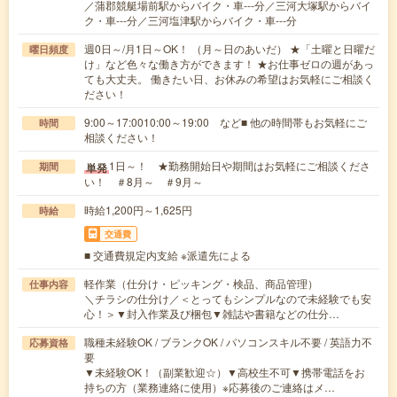
／蒲郡競艇場前駅からバイク・車---分／三河大塚駅からバイ
ク・車---分／三河塩津駅からバイク・車---分
週0日～/月1日～OK！ （月～日のあいだ） ★「土曜と日曜だ
曜日頻度
け」など色々な働き方ができます！ ★お仕事ゼロの週があっ
ても大丈夫。 働きたい日、お休みの希望はお気軽にご相談く
ださい！
9:00～17:0010:00～19:00 など■ 他の時間帯もお気軽にご
時間
相談ください！
1日～！ ★勤務開始日や期間はお気軽にご相談くださ
単発
期間
い！ ＃8月～ ＃9月～
時給1,200円～1,625円
時給
交通費
■ 交通費規定内支給 ※派遣先による
軽作業（仕分け・ピッキング・検品、商品管理）
仕事内容
＼チラシの仕分け／＜とってもシンプルなので未経験でも安
心！＞▼封入作業及び梱包▼雑誌や書籍などの仕分…
職種未経験OK / ブランクOK / パソコンスキル不要 / 英語力不
応募資格
要
▼未経験OK！（副業歓迎☆）▼高校生不可▼携帯電話をお
持ちの方（業務連絡に使用）※応募後のご連絡はメ…