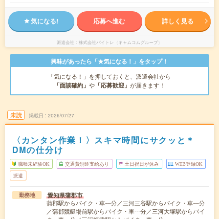
気になる!
応募へ進む
詳しく見る
派遣会社
株式会社バイトレ（キャムコムグループ）
興味があったら「★気になる！」をタップ！
「気になる！」を押しておくと、派遣会社から
「面談確約」
や
「応募歓迎」
が届きます！
未読
掲載日
2026/07/27
〈カンタン作業！〉スキマ時間にサクッと＊
DMの仕分け
職種未経験OK
交通費別途支給あり
土日祝日が休み
WEB登録OK
派遣
愛知県蒲郡市
勤務地
蒲郡駅からバイク・車---分／三河三谷駅からバイク・車---分
／蒲郡競艇場前駅からバイク・車---分／三河大塚駅からバイ