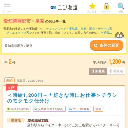
メニュー
気になる!
ログイン
検索
愛知県蒲郡市
×
単発
のお仕事一覧
蒲郡市の派遣のお仕事情報です。
オフィスワーク・事務系
、
営業・販売・サービス系
、
クリエイティブ系
などのお仕事を取り揃えています。単発の条件の他に、
交通費別
途支給あり
、
職種未経験OK
、
友だちと一緒の応募OK
などでもお探し頂けます。
条件の変更
愛知県蒲郡市 / 単発
2
1,200
全
件
平均時給:
円
時給順
新着順
未読
掲載日
2026/08/08
NEW
＜時給1,200円～＊好きな時にお仕事＞チラシ
のモクモク仕分け
職種未経験OK
交通費別途支給あり
WEB登録OK
派遣
愛知県蒲郡市
勤務地
蒲郡駅からバイク・車---分／三河三谷駅からバイク・車---分