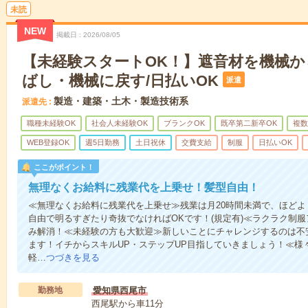
未読
NEW
掲載日
2026/08/05
【未経験スタートOK！】遮音材を機械か
ばし・機械に戻す/日払いOK
派遣
製造・建築・土木・製造技術系
派遣先
職種未経験OK
社会人未経験OK
ブランクOK
既卒第二新卒OK
複数
WEB登録OK
週5日勤務
土日祝休
交費支給
制服
日払いOK
ここがポイント！
無理なくお給料に残業代を上乗せ！髪型自由！
≪無理なくお給料に残業代を上乗せ≫残業は月20時間未満で、ほど
自由で明るすぎたり奇抜でなければOKです！(規定有)≪ラクラク制
み解消！≪未経験の方も大歓迎≫新しいことにチャレンジするのは不
ます！イチからスキルUP・ステップUP目指していきましょう！≪様
軽…
つづきを見る
勤務地
愛知県西尾市
西尾駅から車11分