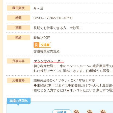
曜日頻度
月～金
時間
08:30～17:3022:00～07:00
期間
長期でお仕事できる方、大歓迎！
時給
時給1400円
交通費
交通費規定内支給
仕事内容
マシンオペレーター
初心者大歓迎！！車のエンジンルームの遮音機両手で(
れた状態でラインに流れてきます。(1)機械から遮音…
応募資格
職種未経験OK / ブランクOK / 英語力不要
◆未経験OK！〇まずは事前登録だけでもOK！履歴
種などを入力するだけ★オシゴトただいま少しずつ増
職場の雰囲気
年齢層