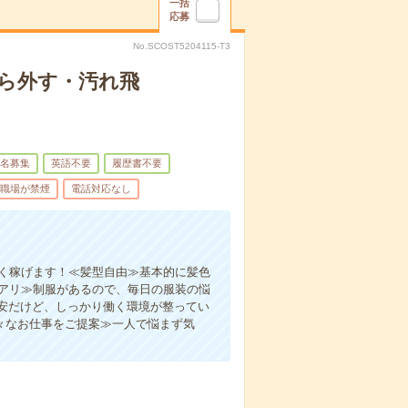
一括
応募
No.SCOST5204115-T3
ら外す・汚れ飛
名募集
英語不要
履歴書不要
職場が禁煙
電話対応なし
よく稼げます！≪髪型自由≫基本的に髪色
服アリ≫制服があるので、毎日の服装の悩
安だけど、しっかり働く環境が整ってい
々なお仕事をご提案≫一人で悩まず気