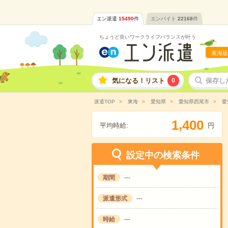
エン派遣
15490
件
エンバイト
22168
件
ちょうど良いワークライフバランスが叶う
東海版
気になる！リスト
0
保存し
派遣TOP
東海
愛知県
愛知県西尾市
愛
,
1
4
0
0
平均時給:
円
設定中の検索条件
期間
---
派遣形式
---
時給
---