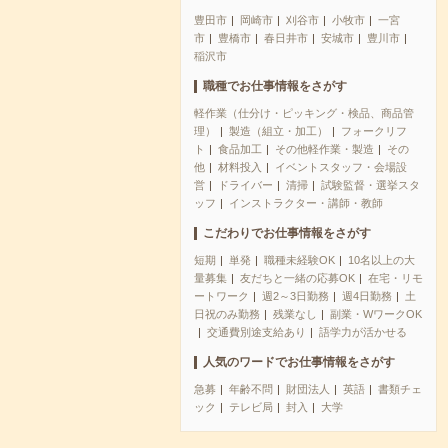
豊田市
岡崎市
刈谷市
小牧市
一宮
市
豊橋市
春日井市
安城市
豊川市
稲沢市
職種でお仕事情報をさがす
軽作業（仕分け・ピッキング・検品、商品管
理）
製造（組立・加工）
フォークリフ
ト
食品加工
その他軽作業・製造
その
他
材料投入
イベントスタッフ・会場設
営
ドライバー
清掃
試験監督・選挙スタ
ッフ
インストラクター・講師・教師
こだわりでお仕事情報をさがす
短期
単発
職種未経験OK
10名以上の大
量募集
友だちと一緒の応募OK
在宅・リモ
ートワーク
週2～3日勤務
週4日勤務
土
日祝のみ勤務
残業なし
副業・WワークOK
交通費別途支給あり
語学力が活かせる
人気のワードでお仕事情報をさがす
急募
年齢不問
財団法人
英語
書類チェ
ック
テレビ局
封入
大学