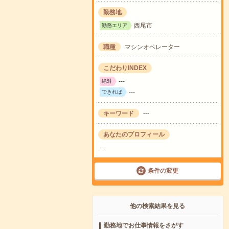
勤務地
西尾市
勤務エリア
職種
マシンオペレーター
こだわりINDEX
---
絶対
---
できれば
キーワード
---
あなたのプロフィール
---
条件の変更
他の検索結果を見る
勤務地でお仕事情報をさがす