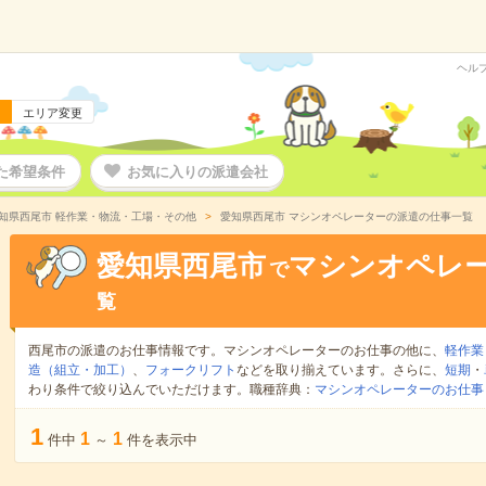
ヘル
エリア変更
た希望条件
お気に入りの派遣会社
知県西尾市 軽作業・物流・工場・その他
愛知県西尾市 マシンオペレーターの派遣の仕事一覧
愛知県西尾市
マシンオペレ
で
覧
西尾市の派遣のお仕事情報です。マシンオペレーターのお仕事の他に、
軽作業
造（組立・加工）
、
フォークリフト
などを取り揃えています。さらに、
短期
・
わり条件で絞り込んでいただけます。職種辞典：
マシンオペレーターのお仕事
1
1
1
件中
～
件を表示中