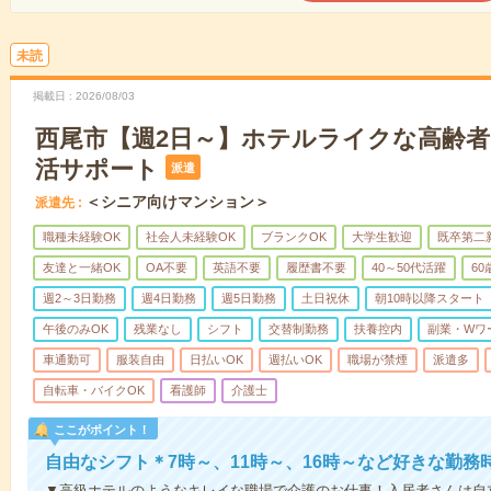
未読
掲載日
2026/08/03
西尾市【週2日～】ホテルライクな高齢
活サポート
派遣
＜シニア向けマンション＞
派遣先
職種未経験OK
社会人未経験OK
ブランクOK
大学生歓迎
既卒第二
友達と一緒OK
OA不要
英語不要
履歴書不要
40～50代活躍
6
週2～3日勤務
週4日勤務
週5日勤務
土日祝休
朝10時以降スタート
午後のみOK
残業なし
シフト
交替制勤務
扶養控内
副業・Wワ
車通勤可
服装自由
日払いOK
週払いOK
職場が禁煙
派遣多
自転車・バイクOK
看護師
介護士
ここがポイント！
自由なシフト＊7時～、11時～、16時～など好きな勤務
▼高級ホテルのようなキレイな職場で介護のお仕事！入居者さんは自