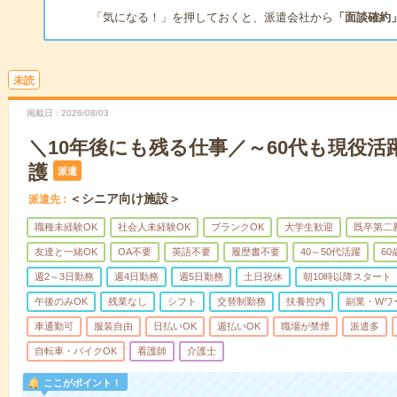
「気になる！」を押しておくと、派遣会社から
「面談確約
未読
掲載日
2026/08/03
＼10年後にも残る仕事／～60代も現役活
護
派遣
＜シニア向け施設＞
派遣先
職種未経験OK
社会人未経験OK
ブランクOK
大学生歓迎
既卒第二
友達と一緒OK
OA不要
英語不要
履歴書不要
40～50代活躍
6
週2～3日勤務
週4日勤務
週5日勤務
土日祝休
朝10時以降スタート
午後のみOK
残業なし
シフト
交替制勤務
扶養控内
副業・Wワ
車通勤可
服装自由
日払いOK
週払いOK
職場が禁煙
派遣多
自転車・バイクOK
看護師
介護士
ここがポイント！