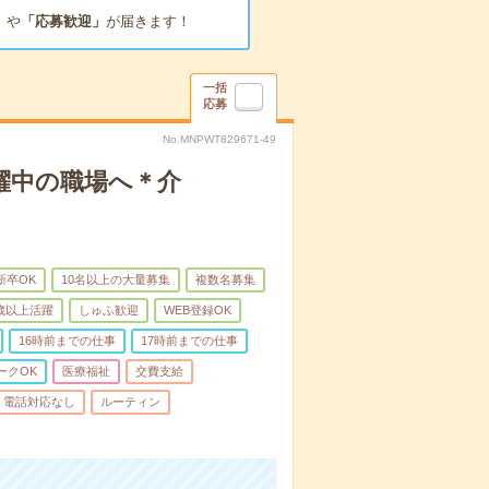
」
や
「応募歓迎」
が届きます！
一括
応募
No.MNPWT829671-49
躍中の職場へ＊介
新卒OK
10名以上の大量募集
複数名募集
0歳以上活躍
しゅふ歓迎
WEB登録OK
16時前までの仕事
17時前までの仕事
ークOK
医療福祉
交費支給
電話対応なし
ルーティン