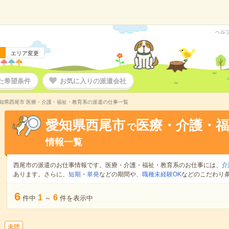
ヘル
エリア変更
た希望条件
お気に入りの派遣会社
知県西尾市 医療・介護・福祉・教育系の派遣の仕事一覧
愛知県西尾市
医療・介護・福
で
情報一覧
西尾市の派遣のお仕事情報です。医療・介護・福祉・教育系のお仕事には、
介
あります。さらに、
短期
・
単発
などの期間や、
職種未経験OK
などのこだわり
6
1
6
件中
～
件を表示中
未読