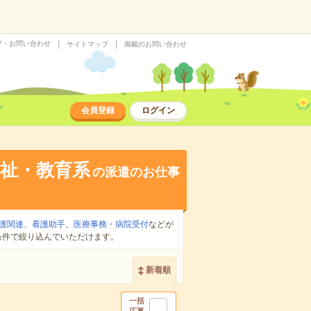
プ・お問い合わせ
サイトマップ
掲載のお問い合わせ
会員登録
ログイン
祉・教育系
の派遣のお仕事
護関連
、
看護助手
、
医療事務・病院受付
などが
条件で絞り込んでいただけます。
新着順
一括