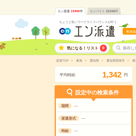
エン派遣
15490
件
エンバイト
22168
件
ちょうど良いワークライフバランスが叶う
東海版
気になる！リスト
0
保存し
派遣TOP
東海
愛知県
愛知県西尾市
愛
,
1
3
4
2
平均時給:
円
設定中の検索条件
期間
---
派遣形式
---
時給
---