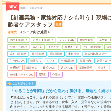
NEW
掲載日
2026/08/05
【計画業務・家族対応ナシも叶う】現場
齢者ケアスタッフ
派遣
＜シニア向け施設＞
派遣先
職種未経験OK
社会人未経験OK
ブランクOK
大学生歓迎
既卒第二
友達と一緒OK
OA不要
英語不要
履歴書不要
40～50代活躍
6
週2～3日勤務
週4日勤務
週5日勤務
土日祝休
朝10時以降スタート
午後のみOK
残業なし
シフト
交替制勤務
扶養控内
副業・Wワ
車通勤可
服装自由
日払いOK
週払いOK
職場が禁煙
派遣多
自転車・バイクOK
看護師
介護士
ここがポイント！
「やることが明確」だから迷わず働ける、無理なく続け
▼派遣だからこそ、任される業務はシンプル！家族への連絡やクレー
どはありません。お任せするのは、食事・入浴・見守りなどの現場サ
向き合う」ことにしっかり集中できる環境です。▼苦手なことを業務