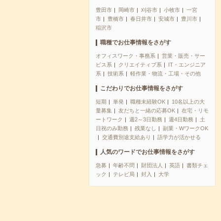
豊田市
岡崎市
刈谷市
小牧市
一宮
市
豊橋市
春日井市
安城市
豊川市
稲沢市
職種でお仕事情報をさがす
オフィスワーク・事務系
営業・販売・サー
ビス系
クリエイティブ系
IT・エンジニア
系
技術系
軽作業・物流・工場・その他
こだわりでお仕事情報をさがす
短期
単発
職種未経験OK
10名以上の大
量募集
友だちと一緒の応募OK
在宅・リモ
ートワーク
週2～3日勤務
週4日勤務
土
日祝のみ勤務
残業なし
副業・WワークOK
交通費別途支給あり
語学力が活かせる
人気のワードでお仕事情報をさがす
急募
年齢不問
財団法人
英語
書類チェ
ック
テレビ局
封入
大学