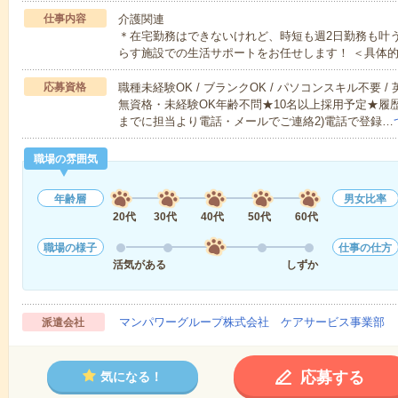
仕事内容
介護関連
＊在宅勤務はできないけれど、時短も週2日勤務も叶
らす施設での生活サポートをお任せします！ ＜具体
応募資格
職種未経験OK / ブランクOK / パソコンスキル不要 /
無資格・未経験OK年齢不問★10名以上採用予定★履
までに担当より電話・メールでご連絡2)電話で登録…
職場の雰囲気
年齢層
男女比率
20代
30代
40代
50代
60代
職場の様子
仕事の仕方
活気がある
しずか
マンパワーグループ株式会社 ケアサービス事業部 
派遣会社
応募する
気になる！