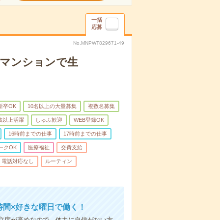
一括
応募
No.MNPWT829671-49
者マンションで生
新卒OK
10名以上の大量募集
複数名募集
0歳以上活躍
しゅふ歓迎
WEB登録OK
16時前までの仕事
17時前までの仕事
ークOK
医療福祉
交費支給
電話対応なし
ルーティン
時間×好きな曜日で働く！
立度が高めなので、体力に自信がない方