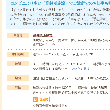
コンビニより多い「高齢者施設」でご近所でのお仕事も
【ずっと働ける】「AIって便利」でも・・・これからの「自分の仕
な気持ちありますよね。高齢者施設での業務では、あなたの「手」「
に立つ、誰かの支えになる。そのために「声をかける」「手を貸す」
です。【経験があれば年齢に左右されづらい】今のうちから介護やっ
勤務地
愛知県西尾市
西尾駅から---分／吉良吉田駅から---分／西尾口駅から-
幡豆駅から---分
曜日頻度
週2日～5日OK（月～金） ★土日休みOK
時間
★1日6時間～の時短シフトOK★スタート時間選べます！7:00～1
など残業なし！※Wワー…
つづきを見る
期間
開始日はご相談ください！ ★急募 ★職場が気に入
時給
無資格未経験：時給1300円～ 経験者：時給1550
選べます）※稼働開始時は手続き完了次第のお支払い
交通費
交通費全額支給※規定有