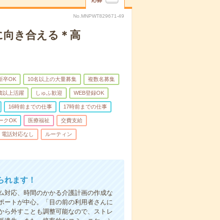
応募
No.MNPWT829671-49
に向き合える＊高
新卒OK
10名以上の大量募集
複数名募集
0歳以上活躍
しゅふ歓迎
WEB登録OK
16時前までの仕事
17時前までの仕事
ークOK
医療福祉
交費支給
電話対応なし
ルーティン
られます！
ム対応、時間のかかる介護計画の作成な
ポートが中心。「目の前の利用者さんに
から外すことも調整可能なので、ストレ