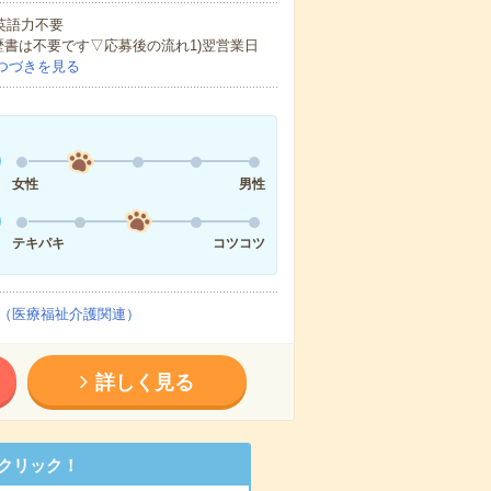
 英語力不要
歴書は不要です▽応募後の流れ1)翌営業日
つづきを見る
女性
男性
テキパキ
コツコツ
（医療福祉介護関連）
詳しく見る
クリック！