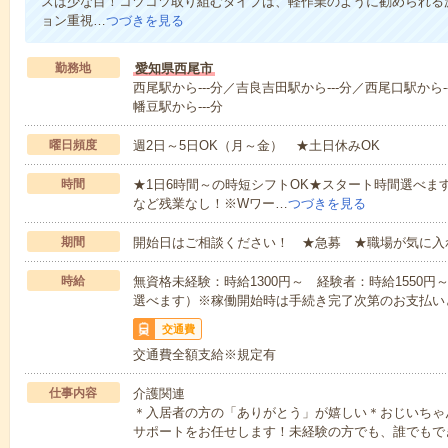
スは少な目！コツコツ取り組むタイプは、軽作業のように勧められる
ョン重視…
つづきを見る
勤務地
愛知県西尾市
西尾駅から---分／吉良吉田駅から---分／西尾口駅から-
幡豆駅から---分
曜日頻度
週2日～5日OK（月～金） ★土日休みOK
時間
★1日6時間～の時短シフトOK★スタート時間選べます！7:00～1
など残業なし！※Wワー…
つづきを見る
期間
開始日はご相談ください！ ★急募 ★職場が気に入
時給
無資格未経験：時給1300円～ 経験者：時給1550
選べます）※稼働開始時は手続き完了次第のお支払い
交通費
交通費全額支給※規定有
仕事内容
介護関連
＊入居者の方の「ありがとう」が嬉しい＊おじいちゃ
サポートをお任せします！未経験の方でも、誰でもで