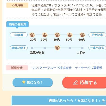
応募資格
職種未経験OK / ブランクOK / パソコンスキル不要 /
無資格・未経験OK年齢不問★10名以上採用予定★履
までに担当より電話・メールでご連絡2)電話で登録…
職場の雰囲気
年齢層
男女比率
20代
30代
40代
50代
60代
職場の様子
仕事の仕方
活気がある
しずか
マンパワーグループ株式会社 ケアサービス事業部 
派遣会社
応募する
気になる！
興味があったら「★気になる！」を