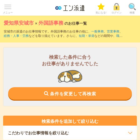
メニュー
気になる!
ログイン
検索
愛知県安城市
×
外国語事務
のお仕事一覧
安城市の派遣のお仕事情報です。外国語事務のお仕事の他に、
一般事務
、
営業事務
、
総務・人事・労務
などを取り揃えています。さらに、
短期
・
単発
などの期間や、
職種
未経験OK
などのこだわり条件で絞り込んでいただけます。職種辞典：
外国語事務のお
仕事とは？とは？
検索した条件に合う
お仕事がありませんでした
条件を変更して再検索
検索条件を追加して絞り込む
こだわり
でお仕事情報を絞り込む