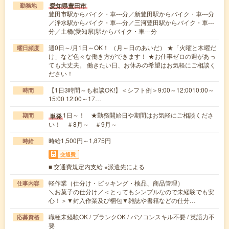
愛知県豊田市
勤務地
豊田市駅からバイク・車---分／新豊田駅からバイク・車---分
／浄水駅からバイク・車---分／三河豊田駅からバイク・車---
分／土橋(愛知県)駅からバイク・車---分
週0日～/月1日～OK！ （月～日のあいだ） ★「火曜と木曜だ
曜日頻度
け」など色々な働き方ができます！ ★お仕事ゼロの週があっ
ても大丈夫。 働きたい日、お休みの希望はお気軽にご相談く
ださい！
【1日3時間～も相談OK!】＜シフト例＞9:00～12:0010:00～
時間
15:00 12:00～17…
1日～！ ★勤務開始日や期間はお気軽にご相談くださ
単発
期間
い！ ＃8月～ ＃9月～
時給1,500円～1,875円
時給
交通費
■ 交通費規定内支給 ※派遣先による
軽作業（仕分け・ピッキング・検品、商品管理）
仕事内容
＼お菓子の仕分け／＜とってもシンプルなので未経験でも安
心！＞▼封入作業及び梱包▼雑誌や書籍などの仕分…
職種未経験OK / ブランクOK / パソコンスキル不要 / 英語力不
応募資格
要