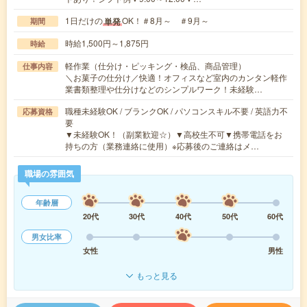
1日だけの
OK！＃8月～ ＃9月～
単発
期間
時給1,500円～1,875円
時給
軽作業（仕分け・ピッキング・検品、商品管理）
仕事内容
＼お菓子の仕分け／快適！オフィスなど室内のカンタン軽作
業書類整理や仕分けなどのシンプルワーク！未経験…
職種未経験OK / ブランクOK / パソコンスキル不要 / 英語力不
応募資格
要
▼未経験OK！（副業歓迎☆）▼高校生不可▼携帯電話をお
持ちの方（業務連絡に使用）※応募後のご連絡はメ…
職場の雰囲気
年齢層
20代
30代
40代
50代
60代
男女比率
女性
男性
もっと見る