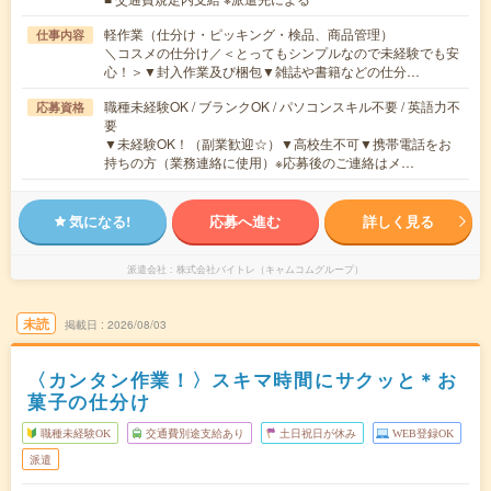
軽作業（仕分け・ピッキング・検品、商品管理）
仕事内容
＼コスメの仕分け／＜とってもシンプルなので未経験でも安
心！＞▼封入作業及び梱包▼雑誌や書籍などの仕分…
職種未経験OK / ブランクOK / パソコンスキル不要 / 英語力不
応募資格
要
▼未経験OK！（副業歓迎☆）▼高校生不可▼携帯電話をお
持ちの方（業務連絡に使用）※応募後のご連絡はメ…
気になる!
応募へ進む
詳しく見る
派遣会社
株式会社バイトレ（キャムコムグループ）
未読
掲載日
2026/08/03
〈カンタン作業！〉スキマ時間にサクッと＊お
菓子の仕分け
職種未経験OK
交通費別途支給あり
土日祝日が休み
WEB登録OK
派遣