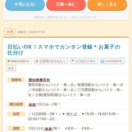
気になる!
応募へ進む
詳しく見る
派遣会社
株式会社バイトレ（キャムコムグループ）
未読
掲載日
2026/07/24
日払いOK！スマホでカンタン登録＊お菓子の
仕分け
職種未経験OK
交通費別途支給あり
土日祝日が休み
WEB登録OK
派遣
愛知県豊田市
勤務地
豊田市駅からバイク・車---分／新豊田駅からバイク・車---分
／浄水駅からバイク・車---分／三河豊田駅からバイク・車---
分／土橋(愛知県)駅からバイク・車---分
1日のみ～OK！
単発
曜日頻度
＜1日3時間～OK！＞▼ 例えば… ▼15:00～18:0015:00～
時間
22:0017:00～22:…
1日だけの
OK！ ＃8月～ ＃9月～
単発
期間