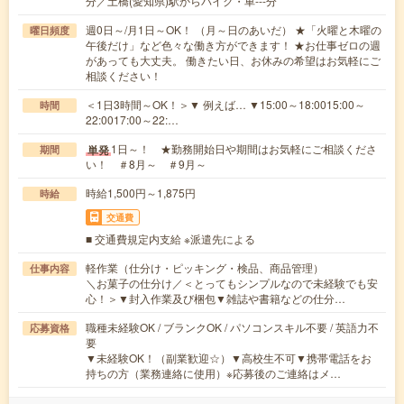
分／土橋(愛知県)駅からバイク・車---分
週0日～/月1日～OK！ （月～日のあいだ） ★「火曜と木曜の
曜日頻度
午後だけ」など色々な働き方ができます！ ★お仕事ゼロの週
があっても大丈夫。 働きたい日、お休みの希望はお気軽にご
相談ください！
＜1日3時間～OK！＞▼ 例えば… ▼15:00～18:0015:00～
時間
22:0017:00～22:…
1日～！ ★勤務開始日や期間はお気軽にご相談くださ
単発
期間
い！ ＃8月～ ＃9月～
時給1,500円～1,875円
時給
交通費
■ 交通費規定内支給 ※派遣先による
軽作業（仕分け・ピッキング・検品、商品管理）
仕事内容
＼お菓子の仕分け／＜とってもシンプルなので未経験でも安
心！＞▼封入作業及び梱包▼雑誌や書籍などの仕分…
職種未経験OK / ブランクOK / パソコンスキル不要 / 英語力不
応募資格
要
▼未経験OK！（副業歓迎☆）▼高校生不可▼携帯電話をお
持ちの方（業務連絡に使用）※応募後のご連絡はメ…