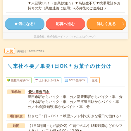
▼未経験OK！（副業歓迎☆）▼高校生不可▼携帯電話をお
持ちの方（業務連絡に使用）※応募後のご連絡はメ…
気になる!
応募へ進む
詳しく見る
派遣会社
株式会社バイトレ（キャムコムグループ）
未読
掲載日
2026/07/24
＼来社不要／単発1日OK＊お菓子の仕分け
職種未経験OK
土日祝日が休み
WEB登録OK
派遣
愛知県豊田市
勤務地
豊田市駅からバイク・車---分／新豊田駅からバイク・車---分
／浄水駅からバイク・車---分／三河豊田駅からバイク・車---
分／土橋(愛知県)駅からバイク・車---分
好きな日1日～OK！＊希望シフト制で好きな曜日で働ける！
曜日頻度
【1日3時間～も相談OK!】午前中のみや18時以降などのシフ
時間
トあり！シフト例▼9:00～12:00▼…