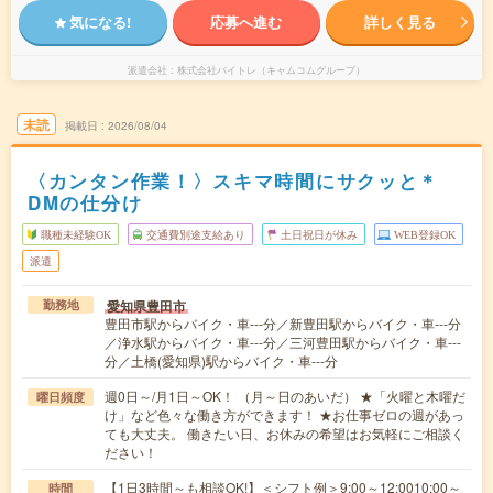
気になる!
応募へ進む
詳しく見る
派遣会社
株式会社バイトレ（キャムコムグループ）
未読
掲載日
2026/08/04
〈カンタン作業！〉スキマ時間にサクッと＊
DMの仕分け
職種未経験OK
交通費別途支給あり
土日祝日が休み
WEB登録OK
派遣
愛知県豊田市
勤務地
豊田市駅からバイク・車---分／新豊田駅からバイク・車---分
／浄水駅からバイク・車---分／三河豊田駅からバイク・車---
分／土橋(愛知県)駅からバイク・車---分
週0日～/月1日～OK！ （月～日のあいだ） ★「火曜と木曜だ
曜日頻度
け」など色々な働き方ができます！ ★お仕事ゼロの週があっ
ても大丈夫。 働きたい日、お休みの希望はお気軽にご相談く
ださい！
【1日3時間～も相談OK!】＜シフト例＞9:00～12:0010:00～
時間