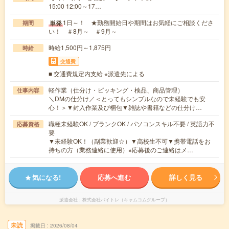
15:00 12:00～17…
1日～！ ★勤務開始日や期間はお気軽にご相談くださ
単発
期間
い！ ＃8月～ ＃9月～
時給1,500円～1,875円
時給
交通費
■ 交通費規定内支給 ※派遣先による
軽作業（仕分け・ピッキング・検品、商品管理）
仕事内容
＼DMの仕分け／＜とってもシンプルなので未経験でも安
心！＞▼封入作業及び梱包▼雑誌や書籍などの仕分け…
職種未経験OK / ブランクOK / パソコンスキル不要 / 英語力不
応募資格
要
▼未経験OK！（副業歓迎☆）▼高校生不可▼携帯電話をお
持ちの方（業務連絡に使用）※応募後のご連絡はメ…
気になる!
応募へ進む
詳しく見る
派遣会社
株式会社バイトレ（キャムコムグループ）
未読
掲載日
2026/08/04