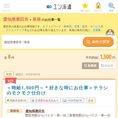
メニュー
気になる!
ログイン
検索
愛知県豊田市
×
単発
のお仕事一覧
豊田市の派遣のお仕事情報です。
オフィスワーク・事務系
、
営業・販売・サービス系
、
クリエイティブ系
などのお仕事を取り揃えています。単発の条件の他に、
交通費別
途支給あり
、
職種未経験OK
、
友だちと一緒の応募OK
などでもお探し頂けます。
条件の変更
愛知県豊田市 / 単発
8
1,500
全
件
平均時給:
円
時給順
新着順
未読
掲載日
2026/08/08
NEW
＜時給1,500円～＊好きな時にお仕事＞チラシ
のモクモク仕分け
職種未経験OK
交通費別途支給あり
WEB登録OK
派遣
愛知県豊田市
勤務地
豊田市駅からバイク・車---分／新豊田駅からバイク・車---分