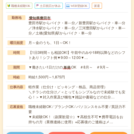
職種未経験OK
土日祝日が休み
WEB登録OK
派遣
愛知県豊田市
勤務地
豊田市駅からバイク・車---分／新豊田駅からバイク・車---分
／浄水駅からバイク・車---分／三河豊田駅からバイク・車---
分／土橋(愛知県)駅からバイク・車---分
月～金のうち、1日～OK！
曜日頻度
【1日3時間～も相談OK!】午前中のみや18時以降などのシフ
時間
トあり！シフト例▼9:00～12:00▼…
▼働きたい1日だけの
OK ＃8月～ ＃9月～
単発
期間
時給1,500円～1,875円
時給
軽作業（仕分け・ピッキング・検品、商品管理）
仕事内容
＼チラシの仕分け／＜とってもシンプルなので未経験でも安
心！＞▼封入作業及び梱包▼雑誌や書籍などの仕分…
職種未経験OK / ブランクOK / パソコンスキル不要 / 英語力不
応募資格
要
▼未経験OK！（副業歓迎☆）▼高校生不可▼携帯電話をお
持ちの方（業務連絡に使用）※応募後のご連絡はメ…