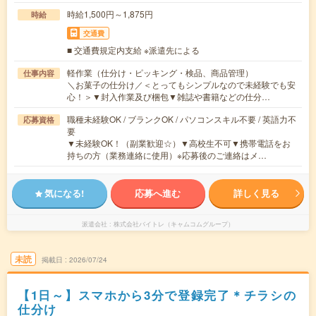
時給1,500円～1,875円
時給
交通費
■ 交通費規定内支給 ※派遣先による
軽作業（仕分け・ピッキング・検品、商品管理）
仕事内容
＼お菓子の仕分け／＜とってもシンプルなので未経験でも安
心！＞▼封入作業及び梱包▼雑誌や書籍などの仕分…
職種未経験OK / ブランクOK / パソコンスキル不要 / 英語力不
応募資格
要
▼未経験OK！（副業歓迎☆）▼高校生不可▼携帯電話をお
持ちの方（業務連絡に使用）※応募後のご連絡はメ…
気になる!
応募へ進む
詳しく見る
派遣会社
株式会社バイトレ（キャムコムグループ）
未読
掲載日
2026/07/24
【1日～】スマホから3分で登録完了＊チラシの
仕分け