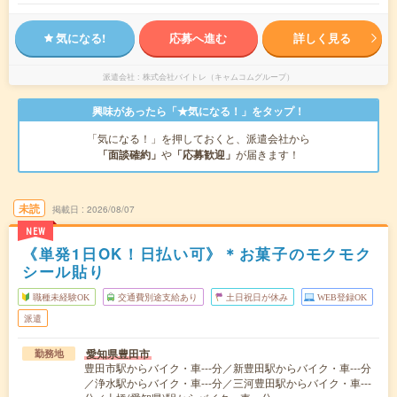
気になる!
応募へ進む
詳しく見る
派遣会社
株式会社バイトレ（キャムコムグループ）
興味があったら「★気になる！」をタップ！
「気になる！」を押しておくと、派遣会社から
「面談確約」
や
「応募歓迎」
が届きます！
未読
掲載日
2026/08/07
NEW
《単発1日OK！日払い可》＊お菓子のモクモク
シール貼り
職種未経験OK
交通費別途支給あり
土日祝日が休み
WEB登録OK
派遣
愛知県豊田市
勤務地
豊田市駅からバイク・車---分／新豊田駅からバイク・車---分
／浄水駅からバイク・車---分／三河豊田駅からバイク・車---