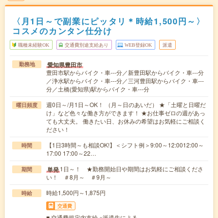
〈月1日～で副業にピッタリ＊時給1,500円～〉
コスメのカンタン仕分け
職種未経験OK
交通費別途支給あり
WEB登録OK
派遣
愛知県豊田市
勤務地
豊田市駅からバイク・車---分／新豊田駅からバイク・車---分
／浄水駅からバイク・車---分／三河豊田駅からバイク・車---
分／土橋(愛知県)駅からバイク・車---分
週0日～/月1日～OK！ （月～日のあいだ） ★「土曜と日曜だ
曜日頻度
け」など色々な働き方ができます！ ★お仕事ゼロの週があっ
ても大丈夫。 働きたい日、お休みの希望はお気軽にご相談く
ださい！
【1日3時間～も相談OK!】＜シフト例＞9:00～12:0012:00～
時間
17:00 17:00～22…
1日～！ ★勤務開始日や期間はお気軽にご相談くださ
単発
期間
い！ ＃8月～ ＃9月～
時給1,500円～1,875円
時給
交通費
■ 交通費規定内支給 ※派遣先による