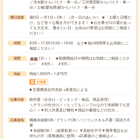
／浄水駅からバイク・車---分／三河豊田駅からバイク・車---
分／土橋(愛知県)駅からバイク・車---分
週0日～/月1日～OK！ （月～日のあいだ） ★「土曜と日曜だ
曜日頻度
け」など色々な働き方ができます！ ★お仕事ゼロの週があっ
ても大丈夫。 働きたい日、お休みの希望はお気軽にご相談く
ださい！
9:00～17:0010:00～19:00 など■ 他の時間帯もお気軽にご
時間
相談ください！
1日～！ ★勤務開始日や期間はお気軽にご相談くださ
単発
期間
い！ ＃8月～ ＃9月～
時給1,500円～1,875円
時給
交通費
■ 交通費規定内支給 ※派遣先による
軽作業（仕分け・ピッキング・検品、商品管理）
仕事内容
＼チラシの仕分け／＜とってもシンプルなので未経験でも安
心！＞▼封入作業及び梱包▼雑誌や書籍などの仕分…
職種未経験OK / ブランクOK / パソコンスキル不要 / 英語力不
応募資格
要
▼未経験OK！（副業歓迎☆）▼高校生不可▼携帯電話をお
持ちの方（業務連絡に使用）※応募後のご連絡はメ…