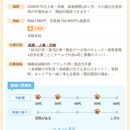
2026年10月上旬～長期 派遣期間は6ヶ月、その後正社員登
期間
用の可能性あり 開始日相談できます！
時給1580円 月収例 252,800円+残業代
時給
交通費
全額支給
総務・人事・労務
仕事内容
＊給与計算＊賞与計算＊勤怠データ等のチェック＊精算業務
※担当企業ごとにチームで分担※同じ業務のメンバ…
職種未経験OK / ブランクOK / 英語力不要
応募資格
＊未経験の方歓迎＊未経験の方でも安心スタート！・登録
時、キャリアを一緒に考える面談（電話面談の場合）…
職場の雰囲気
年齢層
20代
30代
40代
50代
60代
職場の様子
活気がある
しずか
もっと見る