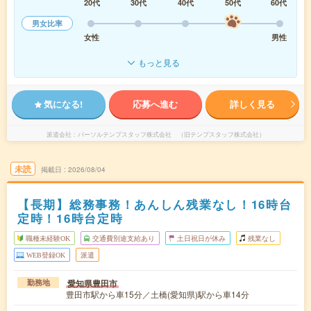
20代
30代
40代
50代
60代
男女比率
女性
男性
もっと見る
気になる!
応募へ進む
詳しく見る
派遣会社
パーソルテンプスタッフ株式会社 （旧テンプスタッフ株式会社）
未読
掲載日
2026/08/04
【長期】総務事務！あんしん残業なし！16時台
定時！16時台定時
職種未経験OK
交通費別途支給あり
土日祝日が休み
残業なし
WEB登録OK
派遣
愛知県豊田市
勤務地
豊田市駅から車15分／土橋(愛知県)駅から車14分