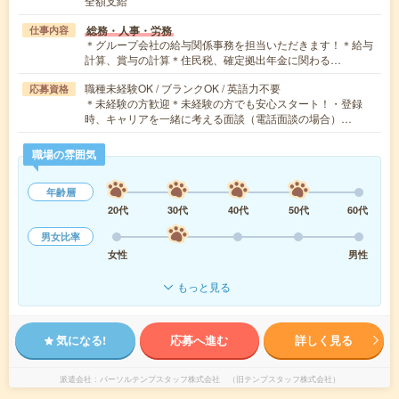
全額支給
総務・人事・労務
仕事内容
＊グループ会社の給与関係事務を担当いただきます！＊給与
計算、賞与の計算＊住民税、確定拠出年金に関わる…
職種未経験OK / ブランクOK / 英語力不要
応募資格
＊未経験の方歓迎＊未経験の方でも安心スタート！・登録
時、キャリアを一緒に考える面談（電話面談の場合）…
職場の雰囲気
年齢層
20代
30代
40代
50代
60代
男女比率
女性
男性
もっと見る
気になる!
応募へ進む
詳しく見る
派遣会社
パーソルテンプスタッフ株式会社 （旧テンプスタッフ株式会社）