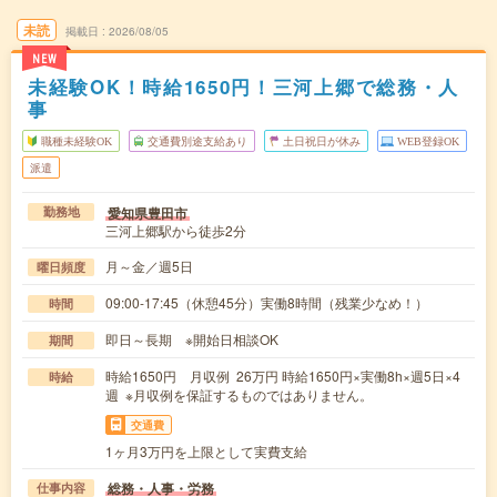
未読
掲載日
2026/08/05
NEW
未経験OK！時給1650円！三河上郷で総務・人
事
職種未経験OK
交通費別途支給あり
土日祝日が休み
WEB登録OK
派遣
愛知県豊田市
勤務地
三河上郷駅から徒歩2分
月～金／週5日
曜日頻度
09:00-17:45（休憩45分）実働8時間（残業少なめ！）
時間
即日～長期 ※開始日相談OK
期間
時給1650円 月収例 26万円 時給1650円×実働8h×週5日×4
時給
週 ※月収例を保証するものではありません。
交通費
1ヶ月3万円を上限として実費支給
総務・人事・労務
仕事内容