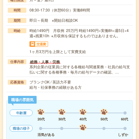
08:30-17:30（休憩60分）実働8時間
時間
即日～長期 ※開始日相談OK
期間
時給1490円 月収例 25万円 時給1490円×実働8h×週5日×4
時給
週+残業10h ※月収例を保証するものではありません。
交通費
1ヶ月3万円を上限として実費支給
総務・人事・労務
仕事内容
系列企業の従業員に対する各種給与関連業務・社員の給与支
払いに関する各種事務・毎月の給与データの確認、…
ブランクOK / 英語力不要
応募資格
給与・社保事務の経験がある方
職場の雰囲気
年齢層
20代
30代
40代
50代
60代
職場の様子
活気がある
しずか