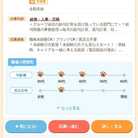
交通費
全額支給
総務・人事・労務
仕事内容
＜グループ会社の給与計算を請け負っている部門にて＞＊給
与関連の事務処理→毎月の給与計算、賞与計算、社…
職種未経験OK / ブランクOK / 英語力不要
応募資格
＊未経験の方歓迎＊未経験の方でも安心スタート！・登録
時、キャリアを一緒に考える面談（電話面談の場合）…
職場の雰囲気
年齢層
20代
30代
40代
50代
60代
男女比率
女性
男性
もっと見る
気になる!
応募へ進む
詳しく見る