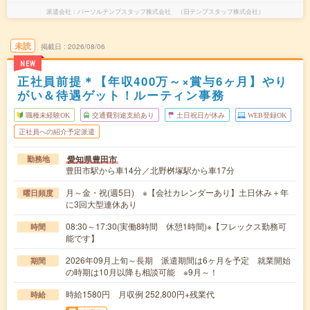
派遣会社
パーソルテンプスタッフ株式会社 （旧テンプスタッフ株式会社）
未読
掲載日
2026/08/06
NEW
正社員前提＊【年収400万～×賞与6ヶ月】やり
がい＆待遇ゲット！ルーティン事務
職種未経験OK
交通費別途支給あり
土日祝日が休み
WEB登録OK
正社員への紹介予定派遣
愛知県豊田市
勤務地
豊田市駅から車14分／北野桝塚駅から車17分
月～金・祝(週5日) ※【会社カレンダーあり】土日休み＋年
曜日頻度
に3回大型連休あり
08:30～17:30(実働8時間 休憩1時間)※【フレックス勤務可
時間
能です】
2026年09月上旬～長期 派遣期間は6ヶ月を予定 就業開始
期間
の時期は10月以降も相談可能 ※9月～！
時給1580円 月収例 252,800円+残業代
時給