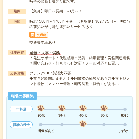
時半の勤務も選択可能です。
【急募】即日～長期 ※8月～！
期間
時給1580円～1700円＋交 【月収例】302,175円～ ■給与
時給
の前払いが可能な速払いサービスあり
交通費
交通費支給あり
総務・人事・労務
仕事内容
＊発注サポート＊代理起票＊品質・納期管理＊労務関連業務
＊問い合わせ・打ち合わせ対応＊メール対応＊伝票…
ブランクOK / 英語力不要
応募資格
◆業界経験問いません！◆同業務の経験がある方◆マネジメ
ント経験（メンバー管理・顧客調整・報告）がある…
職場の雰囲気
年齢層
20代
30代
40代
50代
60代
職場の様子
活気がある
しずか