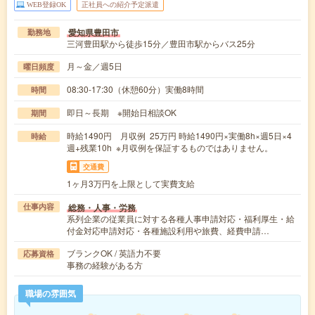
WEB登録OK
正社員への紹介予定派遣
愛知県豊田市
勤務地
三河豊田駅から徒歩15分／豊田市駅からバス25分
月～金／週5日
曜日頻度
08:30-17:30（休憩60分）実働8時間
時間
即日～長期 ※開始日相談OK
期間
時給1490円 月収例 25万円 時給1490円×実働8h×週5日×4
時給
週+残業10h ※月収例を保証するものではありません。
交通費
1ヶ月3万円を上限として実費支給
総務・人事・労務
仕事内容
系列企業の従業員に対する各種人事申請対応・福利厚生・給
付金対応申請対応・各種施設利用や旅費、経費申請…
ブランクOK / 英語力不要
応募資格
事務の経験がある方
職場の雰囲気