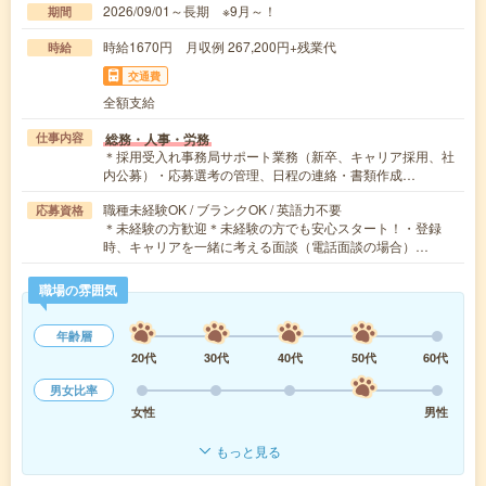
2026/09/01～長期 ※9月～！
期間
時給1670円 月収例 267,200円+残業代
時給
交通費
全額支給
総務・人事・労務
仕事内容
＊採用受入れ事務局サポート業務（新卒、キャリア採用、社
内公募）・応募選考の管理、日程の連絡・書類作成…
職種未経験OK / ブランクOK / 英語力不要
応募資格
＊未経験の方歓迎＊未経験の方でも安心スタート！・登録
時、キャリアを一緒に考える面談（電話面談の場合）…
職場の雰囲気
年齢層
20代
30代
40代
50代
60代
男女比率
女性
男性
もっと見る