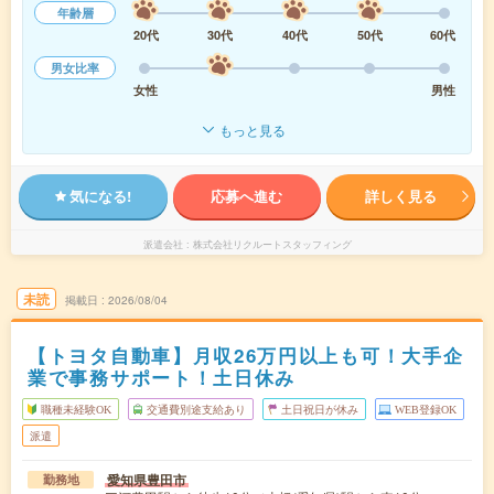
年齢層
20代
30代
40代
50代
60代
男女比率
女性
男性
もっと見る
気になる!
応募へ進む
詳しく見る
派遣会社
株式会社リクルートスタッフィング
未読
掲載日
2026/08/04
【トヨタ自動車】月収26万円以上も可！大手企
業で事務サポート！土日休み
職種未経験OK
交通費別途支給あり
土日祝日が休み
WEB登録OK
派遣
愛知県豊田市
勤務地