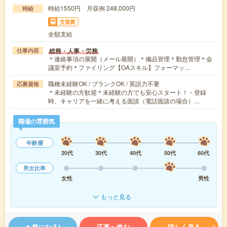
時給1550円 月収例 248,000円
時給
交通費
全額支給
総務・人事・労務
仕事内容
＊連絡事項の展開（メール展開）＊備品管理＊勤怠管理＊会
議室予約＊ファイリング【OAスキル】フォーマッ…
職種未経験OK / ブランクOK / 英語力不要
応募資格
＊未経験の方歓迎＊未経験の方でも安心スタート！・登録
時、キャリアを一緒に考える面談（電話面談の場合）…
職場の雰囲気
年齢層
20代
30代
40代
50代
60代
男女比率
女性
男性
もっと見る
気になる!
応募へ進む
詳しく見る