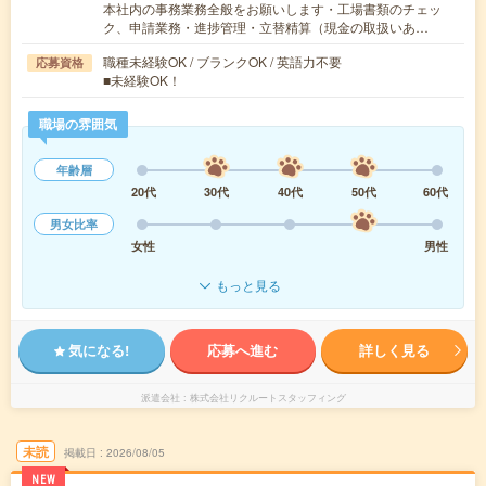
本社内の事務業務全般をお願いします・工場書類のチェッ
ク、申請業務・進捗管理・立替精算（現金の取扱いあ…
職種未経験OK / ブランクOK / 英語力不要
応募資格
■未経験OK！
職場の雰囲気
年齢層
20代
30代
40代
50代
60代
男女比率
女性
男性
もっと見る
気になる!
応募へ進む
詳しく見る
派遣会社
株式会社リクルートスタッフィング
未読
掲載日
2026/08/05
NEW