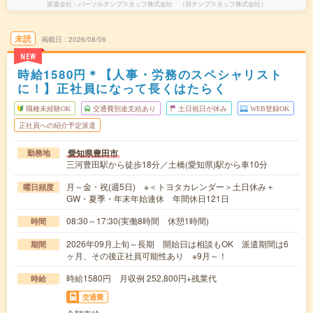
派遣会社
パーソルテンプスタッフ株式会社 （旧テンプスタッフ株式会社）
未読
掲載日
2026/08/06
NEW
時給1580円＊【人事・労務のスペシャリスト
に！】正社員になって長くはたらく
職種未経験OK
交通費別途支給あり
土日祝日が休み
WEB登録OK
正社員への紹介予定派遣
愛知県豊田市
勤務地
三河豊田駅から徒歩18分／土橋(愛知県)駅から車10分
月～金・祝(週5日) ※＜トヨタカレンダー＞土日休み＋
曜日頻度
GW・夏季・年末年始連休 年間休日121日
08:30～17:30(実働8時間 休憩1時間)
時間
2026年09月上旬～長期 開始日は相談もOK 派遣期間は6
期間
ヶ月、その後正社員可能性あり ※9月～！
時給1580円 月収例 252,800円+残業代
時給
交通費