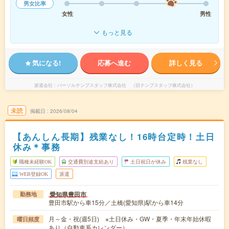
男女比率
女性
男性
もっと見る
気になる!
応募へ進む
詳しく見る
派遣会社
パーソルテンプスタッフ株式会社 （旧テンプスタッフ株式会社）
未読
掲載日
2026/08/04
【あんしん長期】残業なし！16時台定時！土日
休み＊事務
職種未経験OK
交通費別途支給あり
土日祝日が休み
残業なし
WEB登録OK
派遣
愛知県豊田市
勤務地
豊田市駅から車15分／土橋(愛知県)駅から車14分
月～金・祝(週5日) ※土日休み・GW・夏季・年末年始休暇
曜日頻度
あり（自動車系カレンダー）