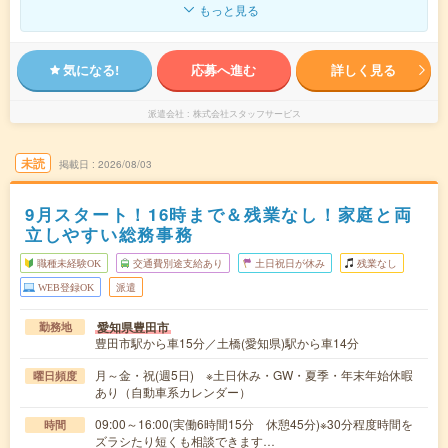
もっと見る
気になる!
応募へ進む
詳しく見る
派遣会社
株式会社スタッフサービス
未読
掲載日
2026/08/03
9月スタート！16時まで＆残業なし！家庭と両
立しやすい総務事務
職種未経験OK
交通費別途支給あり
土日祝日が休み
残業なし
WEB登録OK
派遣
愛知県豊田市
勤務地
豊田市駅から車15分／土橋(愛知県)駅から車14分
月～金・祝(週5日) ※土日休み・GW・夏季・年末年始休暇
曜日頻度
あり（自動車系カレンダー）
09:00～16:00(実働6時間15分 休憩45分)※30分程度時間を
時間
ズラシたり短くも相談できます…