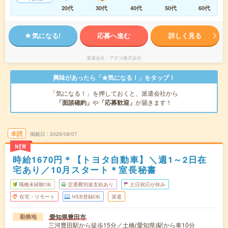
20代
30代
40代
50代
60代
気になる!
応募へ進む
詳しく見る
派遣会社
アデコ株式会社
興味があったら「★気になる！」をタップ！
「気になる！」を押しておくと、派遣会社から
「面談確約」
や
「応募歓迎」
が届きます！
未読
掲載日
2026/08/07
NEW
時給1670円＊【トヨタ自動車】＼週1～2日在
宅あり／10月スタート＊室長秘書
職種未経験OK
交通費別途支給あり
土日祝日が休み
在宅・リモート
WEB登録OK
派遣
愛知県豊田市
勤務地
三河豊田駅から徒歩15分／土橋(愛知県)駅から車10分