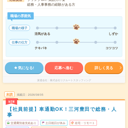
総務・人事事務の経験がある方
職場の雰囲気
職場の様子
活気がある
しずか
仕事の仕方
テキパキ
コツコツ
気になる!
応募へ進む
詳しく見る
派遣会社
株式会社リクルートスタッフィング
未読
掲載日
2026/08/05
NEW
【社員前提】車通勤OK！三河豊田で総務・人
事
交通費別途支給あり
土日祝日が休み
在宅・リモート