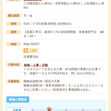
三河豊田駅から車5分／末野原駅から車9分／上挙母駅から車
8分
月～金
曜日頻度
8:30～17:30(実働:8時間) (休憩60分)
時間
【急募】即日～最長6ヶ月の派遣期間後、直接雇用予定 ★8
期間
月～OK！
時給1650円
時給
交通費
交通費支給
総務・人事・労務
仕事内容
トヨタグループを支える人事・給与関連の事務のお仕事で
す。各種データ入力や申請手続き、問い合わせ対応な…
職種未経験OK / 英語力不要
応募資格
職種未経験OK！業界未経験OK！【こんな方におススメ！ま
ずはご応募ください／歓迎条件】事務経験があれ…
職場の雰囲気
年齢層