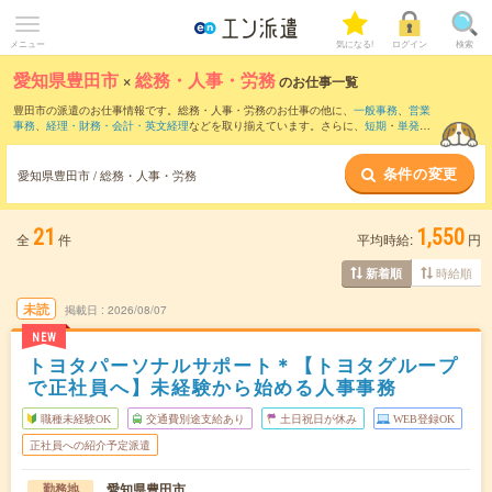
メニュー
気になる!
ログイン
検索
愛知県豊田市
×
総務・人事・労務
のお仕事一覧
豊田市の派遣のお仕事情報です。総務・人事・労務のお仕事の他に、
一般事務
、
営業
事務
、
経理・財務・会計・英文経理
などを取り揃えています。さらに、
短期
・
単発
な
どの期間や、
職種未経験OK
などのこだわり条件で絞り込んでいただけます。職種辞
典：
人事のお仕事とは？とは？
総務のお仕事とは？とは？
条件の変更
愛知県豊田市 / 総務・人事・労務
21
1,550
全
件
平均時給:
円
時給順
新着順
未読
掲載日
2026/08/07
NEW
トヨタパーソナルサポート＊【トヨタグループ
で正社員へ】未経験から始める人事事務
職種未経験OK
交通費別途支給あり
土日祝日が休み
WEB登録OK
正社員への紹介予定派遣
愛知県豊田市
勤務地