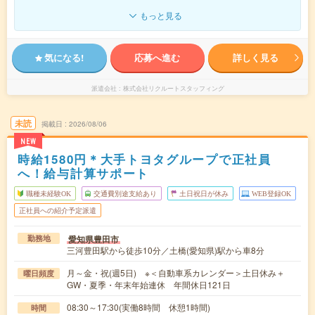
もっと見る
気になる!
応募へ進む
詳しく見る
派遣会社
株式会社リクルートスタッフィング
未読
掲載日
2026/08/06
NEW
時給1580円＊大手トヨタグループで正社員
へ！給与計算サポート
職種未経験OK
交通費別途支給あり
土日祝日が休み
WEB登録OK
正社員への紹介予定派遣
愛知県豊田市
勤務地
三河豊田駅から徒歩10分／土橋(愛知県)駅から車8分
月～金・祝(週5日) ※＜自動車系カレンダー＞土日休み＋
曜日頻度
GW・夏季・年末年始連休 年間休日121日
08:30～17:30(実働8時間 休憩1時間)
時間