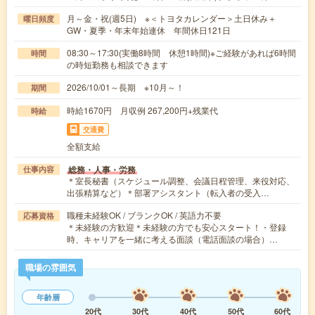
月～金・祝(週5日) ※＜トヨタカレンダー＞土日休み＋
曜日頻度
GW・夏季・年末年始連休 年間休日121日
08:30～17:30(実働8時間 休憩1時間)※ご経験があれば6時間
時間
の時短勤務も相談できます
2026/10/01～長期 ※10月～！
期間
時給1670円 月収例 267,200円+残業代
時給
交通費
全額支給
総務・人事・労務
仕事内容
＊室長秘書（スケジュール調整、会議日程管理、来役対応、
出張精算など）＊部署アシスタント（転入者の受入…
職種未経験OK / ブランクOK / 英語力不要
応募資格
＊未経験の方歓迎＊未経験の方でも安心スタート！・登録
時、キャリアを一緒に考える面談（電話面談の場合）…
職場の雰囲気
年齢層
20代
30代
40代
50代
60代