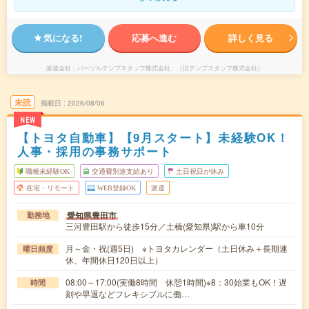
気になる!
応募へ進む
詳しく見る
派遣会社
パーソルテンプスタッフ株式会社 （旧テンプスタッフ株式会社）
未読
掲載日
2026/08/06
NEW
【トヨタ自動車】【9月スタート】未経験OK！
人事・採用の事務サポート
職種未経験OK
交通費別途支給あり
土日祝日が休み
在宅・リモート
WEB登録OK
派遣
愛知県豊田市
勤務地
三河豊田駅から徒歩15分／土橋(愛知県)駅から車10分
月～金・祝(週5日) ※トヨタカレンダー（土日休み＋長期連
曜日頻度
休、年間休日120日以上）
08:00～17:00(実働8時間 休憩1時間)※8：30始業もOK！遅
時間
刻や早退などフレキシブルに働…