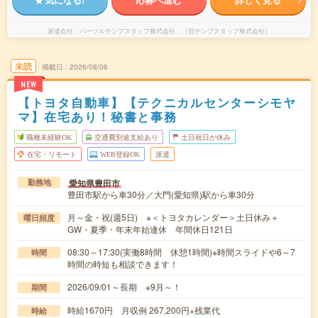
派遣会社
パーソルテンプスタッフ株式会社 （旧テンプスタッフ株式会社）
未読
掲載日
2026/08/06
NEW
【トヨタ自動車】【テクニカルセンターシモヤ
マ】在宅あり！秘書と事務
職種未経験OK
交通費別途支給あり
土日祝日が休み
在宅・リモート
WEB登録OK
派遣
愛知県豊田市
勤務地
豊田市駅から車30分／大門(愛知県)駅から車30分
月～金・祝(週5日) ※＜トヨタカレンダー＞土日休み＋
曜日頻度
GW・夏季・年末年始連休 年間休日121日
08:30～17:30(実働8時間 休憩1時間)※時間スライドや6～7
時間
時間の時短も相談できます！
2026/09/01～長期 ※9月～！
期間
時給1670円 月収例 267,200円+残業代
時給