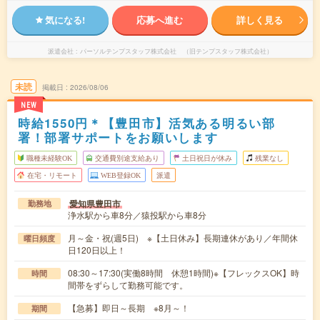
気になる!
応募へ進む
詳しく見る
派遣会社
パーソルテンプスタッフ株式会社 （旧テンプスタッフ株式会社）
未読
掲載日
2026/08/06
NEW
時給1550円＊【豊田市】活気ある明るい部
署！部署サポートをお願いします
職種未経験OK
交通費別途支給あり
土日祝日が休み
残業なし
在宅・リモート
WEB登録OK
派遣
愛知県豊田市
勤務地
浄水駅から車8分／猿投駅から車8分
月～金・祝(週5日) ※【土日休み】長期連休があり／年間休
曜日頻度
日120日以上！
08:30～17:30(実働8時間 休憩1時間)※【フレックスOK】時
時間
間帯をずらして勤務可能です。
【急募】即日～長期 ※8月～！
期間