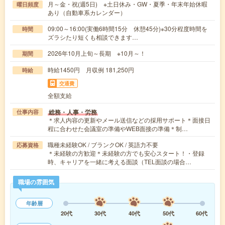
月～金・祝(週5日) ※土日休み・GW・夏季・年末年始休暇
曜日頻度
あり（自動車系カレンダー）
09:00～16:00(実働6時間15分 休憩45分)※30分程度時間を
時間
ズラシたり短くも相談できます…
2026年10月上旬～長期 ※10月～！
期間
時給1450円 月収例 181,250円
時給
交通費
全額支給
総務・人事・労務
仕事内容
＊求人内容の更新やメール送信などの採用サポート＊面接日
程に合わせた会議室の準備やWEB面接の準備＊制…
職種未経験OK / ブランクOK / 英語力不要
応募資格
＊未経験の方歓迎＊未経験の方でも安心スタート！・登録
時、キャリアを一緒に考える面談（TEL面談の場合…
職場の雰囲気
年齢層
20代
30代
40代
50代
60代