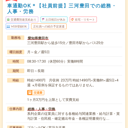
車通勤OK＊【社員前提】三河豊田での総務・
人事・労務
交通費別途支給あり
土日祝日が休み
在宅・リモート
WEB登録OK
正社員への紹介予定派遣
愛知県豊田市
勤務地
三河豊田駅から徒歩15分／豊田市駅からバス25分
月～金／週5日
曜日頻度
08:30-17:30（休憩60分）実働8時間
時間
即日～長期
期間
時給1490円 月収例 23万円 時給1490円×実働8h×週5日×4
時給
週 ※月収例を保証するものではありません。
交通費
1ヶ月3万円を上限として実費支給
総務・人事・労務
仕事内容
系列企業の従業員に対する各種給与関連業務・給与計算・賞
与計算・住民税・確定拠出年金・各種証明書発行な…
ブランクOK / 英語力不要
応募資格