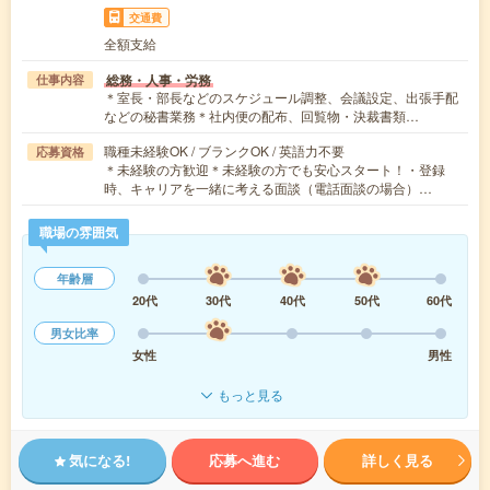
交通費
全額支給
総務・人事・労務
仕事内容
＊室長・部長などのスケジュール調整、会議設定、出張手配
などの秘書業務＊社内便の配布、回覧物・決裁書類…
職種未経験OK / ブランクOK / 英語力不要
応募資格
＊未経験の方歓迎＊未経験の方でも安心スタート！・登録
時、キャリアを一緒に考える面談（電話面談の場合）…
職場の雰囲気
年齢層
20代
30代
40代
50代
60代
男女比率
女性
男性
もっと見る
気になる!
応募へ進む
詳しく見る