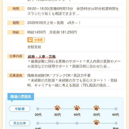
09:00～16:00(実働6時間15分 休憩45分)※30分程度時間を
時間
ズラシたり短くも相談できます…
2026年09月上旬～長期 ※9月～！
期間
時給1450円 月収例 181,250円
時給
交通費
全額支給
総務・人事・労務
仕事内容
＊健康診断に関わる業務のサポート＊求人内容の更新やメー
ル送信などの採用サポート＊面接日程に合わせた会…
職種未経験OK / ブランクOK / 英語力不要
応募資格
＊未経験の方歓迎＊未経験の方でも安心スタート！・登録
時、キャリアを一緒に考える面談（TEL面談の場合…
職場の雰囲気
年齢層
20代
30代
40代
50代
60代
男女比率
女性
男性