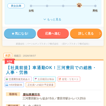
男女比率
女性
男性
もっと見る
気になる!
応募へ進む
詳しく見る
派遣会社
パーソルテンプスタッフ株式会社 （旧テンプスタッフ株式会社）
未読
掲載日
2026/08/07
NEW
【社員前提】車通勤OK！三河豊田での総務・
人事・労務
交通費別途支給あり
土日祝日が休み
在宅・リモート
WEB登録OK
正社員への紹介予定派遣
愛知県豊田市
勤務地
三河豊田駅から徒歩15分／豊田市駅からバス25分
月～金／週5日
曜日頻度