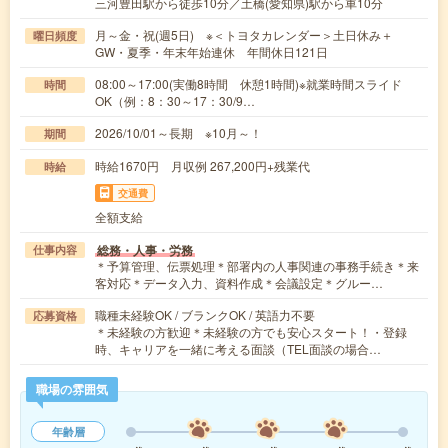
三河豊田駅から徒歩10分／土橋(愛知県)駅から車10分
月～金・祝(週5日) ※＜トヨタカレンダー＞土日休み＋
曜日頻度
GW・夏季・年末年始連休 年間休日121日
08:00～17:00(実働8時間 休憩1時間)※就業時間スライド
時間
OK（例：8：30～17：30/9…
2026/10/01～長期 ※10月～！
期間
時給1670円 月収例 267,200円+残業代
時給
交通費
全額支給
総務・人事・労務
仕事内容
＊予算管理、伝票処理＊部署内の人事関連の事務手続き＊来
客対応＊データ入力、資料作成＊会議設定＊グルー…
職種未経験OK / ブランクOK / 英語力不要
応募資格
＊未経験の方歓迎＊未経験の方でも安心スタート！・登録
時、キャリアを一緒に考える面談（TEL面談の場合…
職場の雰囲気
年齢層