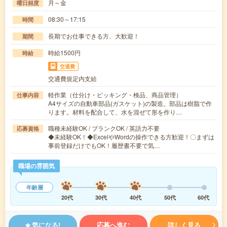
月～金
曜日頻度
08:30～17:15
時間
長期でお仕事できる方、大歓迎！
期間
時給1500円
時給
交通費
交通費規定内支給
軽作業（仕分け・ピッキング・検品、商品管理）
仕事内容
A4サイズの自動車部品(ガスケット)の製造。部品は樹脂で作
ります。材料を配合して、水を混ぜて形を作り…
職種未経験OK / ブランクOK / 英語力不要
応募資格
◆未経験OK！◆ExcelやWordの操作できる方歓迎！〇まずは
事前登録だけでもOK！履歴書不要で気…
職場の雰囲気
年齢層
20代
30代
40代
50代
60代
気になる!
応募へ進む
詳しく見る