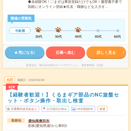
◆未経験OK！〇まずは事前登録だけでもOK！履歴書不要で
気軽にオンライン登録★氏名・職種などを入力す…
職場の雰囲気
年齢層
20代
30代
40代
50代
60代
気になる!
応募へ進む
詳しく見る
派遣会社
株式会社綜合キャリアオプション 製造事業部（全国）
未読
掲載日
2026/08/08
NEW
【経験者歓迎！】くるまギア部品のNC旋盤セ
ット・ボタン操作・取出し検査
交通費別途支給あり
土日祝日が休み
WEB登録OK
派遣
愛知県豊田市
勤務地
若林(愛知県)駅から車9分