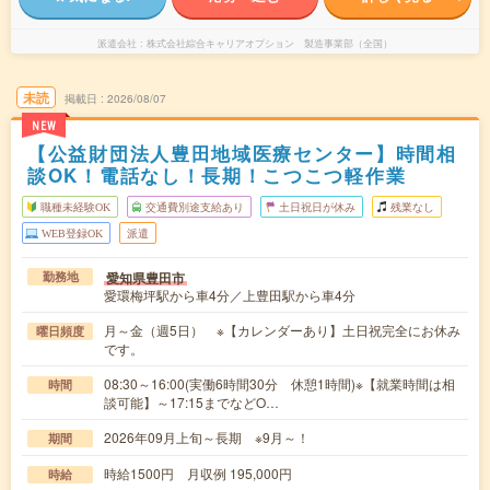
派遣会社
株式会社綜合キャリアオプション 製造事業部（全国）
未読
掲載日
2026/08/07
NEW
【公益財団法人豊田地域医療センター】時間相
談OK！電話なし！長期！こつこつ軽作業
職種未経験OK
交通費別途支給あり
土日祝日が休み
残業なし
WEB登録OK
派遣
愛知県豊田市
勤務地
愛環梅坪駅から車4分／上豊田駅から車4分
月～金（週5日） ※【カレンダーあり】土日祝完全にお休み
曜日頻度
です。
08:30～16:00(実働6時間30分 休憩1時間)※【就業時間は相
時間
談可能】～17:15までなどO…
2026年09月上旬～長期 ※9月～！
期間
時給1500円 月収例 195,000円
時給