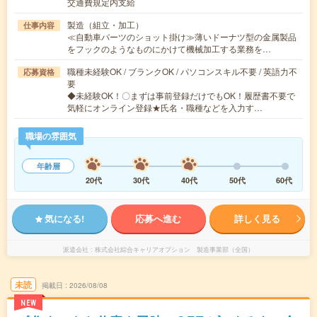
交通費規定内支給
製造（組立・加工）
仕事内容
≪自動車パーツのショット掛け≫薄いドーナツ型の金属製品
をフックのようなものにかけて機械加工する業務を…
職種未経験OK / ブランクOK / パソコンスキル不要 / 英語力不
応募資格
要
◆未経験OK！〇まずは事前登録だけでもOK！履歴書不要で
気軽にオンライン登録★氏名・職種などを入力す…
職場の雰囲気
年齢層
20代
30代
40代
50代
60代
気になる!
応募へ進む
詳しく見る
派遣会社
株式会社綜合キャリアオプション 製造事業部（全国）
未読
掲載日
2026/08/08
NEW