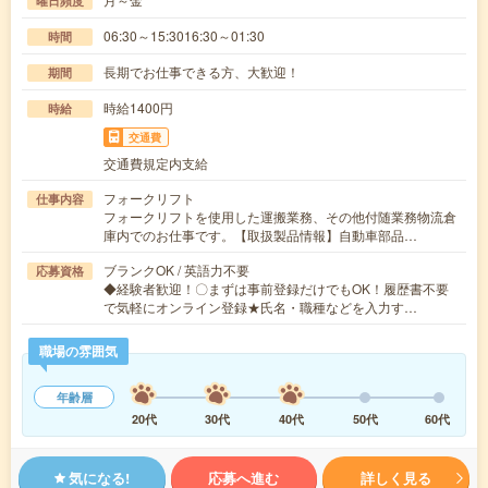
曜日頻度
06:30～15:3016:30～01:30
時間
長期でお仕事できる方、大歓迎！
期間
時給1400円
時給
交通費
交通費規定内支給
フォークリフト
仕事内容
フォークリフトを使用した運搬業務、その他付随業務物流倉
庫内でのお仕事です。【取扱製品情報】自動車部品…
ブランクOK / 英語力不要
応募資格
◆経験者歓迎！〇まずは事前登録だけでもOK！履歴書不要
で気軽にオンライン登録★氏名・職種などを入力す…
職場の雰囲気
年齢層
20代
30代
40代
50代
60代
気になる!
応募へ進む
詳しく見る