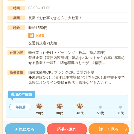
08:00～17:00
時間
長期でお仕事できる方、大歓迎！
期間
時給1550円
時給
交通費
交通費規定内支給
軽作業（仕分け・ピッキング・検品、商品管理）
仕事内容
禁煙企業【業務内容詳細】製品をパレットから台車に移動さ
せる作業！一箱7～13kg程度のものが、4箱積…
職種未経験OK / ブランクOK / 英語力不要
応募資格
◆未経験OK！〇まずは事前登録だけでもOK！履歴書不要で
気軽にオンライン登録★氏名・職種などを入力す…
職場の雰囲気
年齢層
20代
30代
40代
50代
60代
気になる!
応募へ進む
詳しく見る