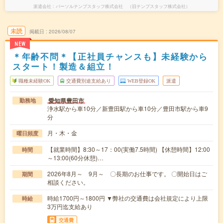
派遣会社
パーソルテンプスタッフ株式会社 （旧テンプスタッフ株式会社）
未読
掲載日
2026/08/07
NEW
＊年齢不問＊【正社員チャンスも】未経験から
スタート！製造＆組立！
職種未経験OK
交通費別途支給あり
WEB登録OK
派遣
愛知県豊田市
勤務地
浄水駅から車10分／新豊田駅から車10分／豊田市駅から車9
分
月・木・金
曜日頻度
【就業時間】8:30～17：00(実働7.5時間) 【休憩時間】12:00
時間
～13:00(60分休憩)…
2026年8月～ 9月～ 〇長期のお仕事です。 〇開始日はご
期間
相談ください。
時給1700円～1800円 ▼弊社の交通費は会社規定により上限
時給
3万円迄支給あり
交通費