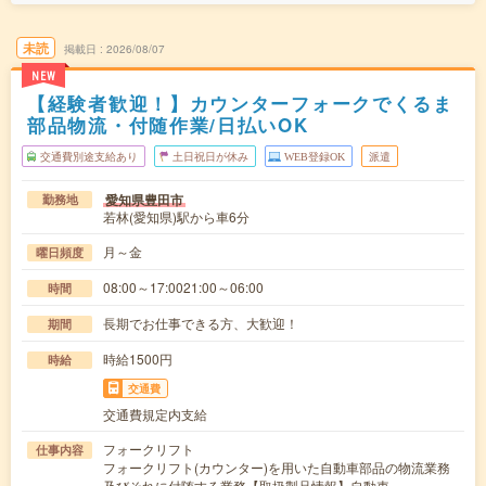
未読
掲載日
2026/08/07
NEW
【経験者歓迎！】カウンターフォークでくるま
部品物流・付随作業/日払いOK
交通費別途支給あり
土日祝日が休み
WEB登録OK
派遣
愛知県豊田市
勤務地
若林(愛知県)駅から車6分
月～金
曜日頻度
08:00～17:0021:00～06:00
時間
長期でお仕事できる方、大歓迎！
期間
時給1500円
時給
交通費
交通費規定内支給
フォークリフト
仕事内容
フォークリフト(カウンター)を用いた自動車部品の物流業務
及びそれに付随する業務【取扱製品情報】自動車…