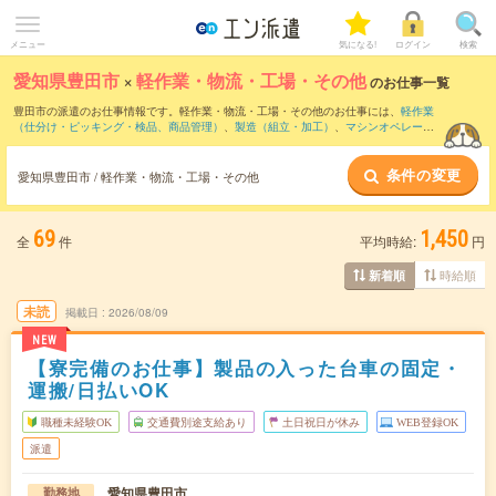
メニュー
気になる!
ログイン
検索
愛知県豊田市
×
軽作業・物流・工場・その他
のお仕事一覧
豊田市の派遣のお仕事情報です。軽作業・物流・工場・その他のお仕事には、
軽作業
（仕分け・ピッキング・検品、商品管理）
、
製造（組立・加工）
、
マシンオペレータ
ー
などがあります。さらに、
短期
・
単発
などの期間や、
職種未経験OK
などのこだわり
条件で絞り込んでいただけます。
条件の変更
愛知県豊田市 / 軽作業・物流・工場・その他
69
1,450
全
件
平均時給:
円
時給順
新着順
未読
掲載日
2026/08/09
NEW
【寮完備のお仕事】製品の入った台車の固定・
運搬/日払いOK
職種未経験OK
交通費別途支給あり
土日祝日が休み
WEB登録OK
派遣
愛知県豊田市
勤務地