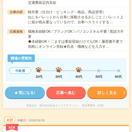
交通費規定内支給
軽作業（仕分け・ピッキング・検品、商品管理）
仕事内容
ねじをパレットから台車に移動させるおしごと！パレット上
に箱が積み重なっているので、台車へスライドする…
職種未経験OK / ブランクOK / パソコンスキル不要 / 英語力不
応募資格
要
◆未経験OK！〇まずは事前登録だけでもOK！履歴書不要で
気軽にオンライン登録★氏名・職種などを入力す…
職場の雰囲気
年齢層
20代
30代
40代
50代
60代
気になる!
応募へ進む
詳しく見る
派遣会社
株式会社綜合キャリアオプション 製造事業部（全国）
未読
掲載日
2026/08/08
NEW