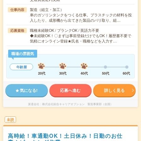
製造（組立・加工）
仕事内容
車のガソリンタンクをつくる仕事。プラスチックの材料を投
入したり、成形機から出てきた製品のバリ取り、組…
職種未経験OK / ブランクOK / 英語力不要
応募資格
◆未経験OK！〇まずは事前登録だけでもOK！履歴書不要で
気軽にオンライン登録★氏名・職種などを入力す…
職場の雰囲気
年齢層
20代
30代
40代
50代
60代
気になる!
応募へ進む
詳しく見る
派遣会社
株式会社綜合キャリアオプション 製造事業部（全国）
未読
高時給！車通勤OK！土日休み！日勤のお仕