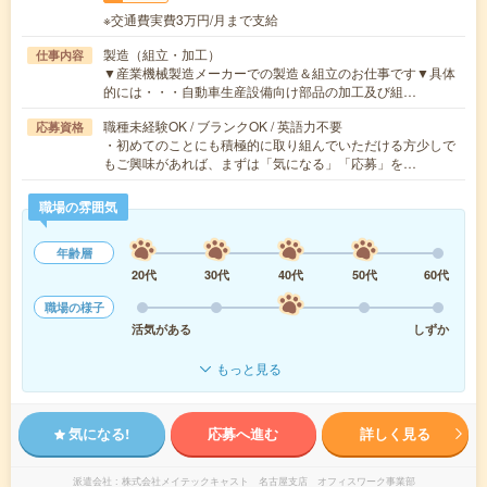
※交通費実費3万円/月まで支給
製造（組立・加工）
仕事内容
▼産業機械製造メーカーでの製造＆組立のお仕事です▼具体
的には・・・自動車生産設備向け部品の加工及び組…
職種未経験OK / ブランクOK / 英語力不要
応募資格
・初めてのことにも積極的に取り組んでいただける方少しで
もご興味があれば、まずは「気になる」「応募」を…
職場の雰囲気
年齢層
20代
30代
40代
50代
60代
職場の様子
活気がある
しずか
もっと見る
気になる!
応募へ進む
詳しく見る
派遣会社
株式会社メイテックキャスト 名古屋支店 オフィスワーク事業部