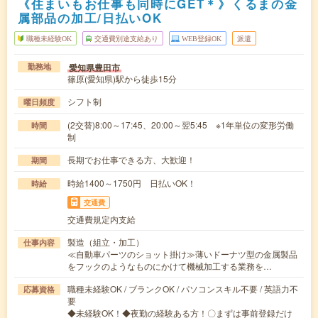
《住まいもお仕事も同時にGET＊》くるまの金
属部品の加工/日払いOK
職種未経験OK
交通費別途支給あり
WEB登録OK
派遣
愛知県豊田市
勤務地
篠原(愛知県)駅から徒歩15分
シフト制
曜日頻度
(2交替)8:00～17:45、20:00～翌5:45 ※1年単位の変形労働
時間
制
長期でお仕事できる方、大歓迎！
期間
時給1400～1750円 日払いOK！
時給
交通費
交通費規定内支給
製造（組立・加工）
仕事内容
≪自動車パーツのショット掛け≫薄いドーナツ型の金属製品
をフックのようなものにかけて機械加工する業務を…
職種未経験OK / ブランクOK / パソコンスキル不要 / 英語力不
応募資格
要
◆未経験OK！◆夜勤の経験ある方！〇まずは事前登録だけ