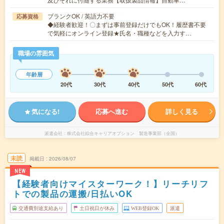
ブランクOK / 英語力不要
応募資格
◆経験者歓迎！〇まずは事前登録だけでもOK！履歴書不要
で気軽にオンライン登録★氏名・職種などを入力す…
職場の雰囲気
年齢層
20代
30代
40代
50代
60代
気になる!
応募へ進む
詳しく見る
派遣会社
株式会社綜合キャリアオプション 製造事業部（全国）
未読
掲載日
2026/08/07
NEW
【経験者向けマイスターワーク！】リーチリフ
トでの製品の運搬/日払いOK
交通費別途支給あり
土日祝日が休み
WEB登録OK
派遣