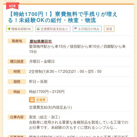
NEW
【時給1700円！】寮費無料で手残りが増え
る！未経験OKの組付・検査・物流
職種未経験OK
交通費別途支給あり
土日祝日が休み
派遣
愛知県豊田市
勤務地
愛環梅坪駅から車15分／猿投駅から車10分／四郷駅から車
15分
月曜日～金曜日
曜日頻度
2交替制(1)8:30～17:20(2)21：00～翌5：50
時間
即日～長期
期間
時給1700円～2125円
時給
交通費
交通費支給(社内規定あり)
製造（組立・加工）
仕事内容
自動車に使用される重要な各種部品を製造している工場での
お仕事です。未経験の方もすぐに慣れるシンプルな…
職種未経験OK / ブランクOK / パソコンスキル不要 / 英語力不