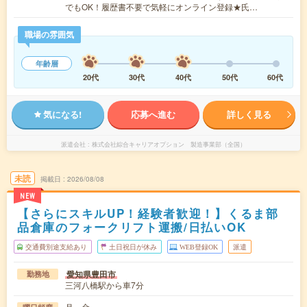
でもOK！履歴書不要で気軽にオンライン登録★氏…
職場の雰囲気
年齢層
20代
30代
40代
50代
60代
気になる!
応募へ進む
詳しく見る
派遣会社
株式会社綜合キャリアオプション 製造事業部（全国）
未読
掲載日
2026/08/08
NEW
【さらにスキルUP！経験者歓迎！】くるま部
品倉庫のフォークリフト運搬/日払いOK
交通費別途支給あり
土日祝日が休み
WEB登録OK
派遣
愛知県豊田市
勤務地
三河八橋駅から車7分
月～金