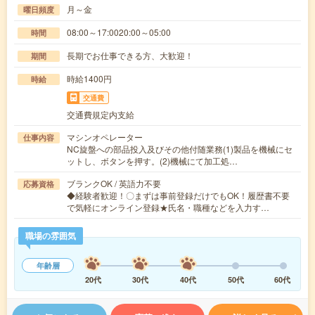
月～金
曜日頻度
08:00～17:0020:00～05:00
時間
長期でお仕事できる方、大歓迎！
期間
時給1400円
時給
交通費
交通費規定内支給
マシンオペレーター
仕事内容
NC旋盤への部品投入及びその他付随業務(1)製品を機械にセ
ットし、ボタンを押す。(2)機械にて加工処…
ブランクOK / 英語力不要
応募資格
◆経験者歓迎！〇まずは事前登録だけでもOK！履歴書不要
で気軽にオンライン登録★氏名・職種などを入力す…
職場の雰囲気
年齢層
20代
30代
40代
50代
60代