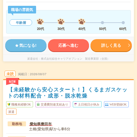
職場の雰囲気
年齢層
20代
30代
40代
50代
60代
気になる!
応募へ進む
詳しく見る
派遣会社
株式会社綜合キャリアオプション 製造事業部（全国）
未読
掲載日
2026/08/07
NEW
【未経験から安心スタート！】くるまガスケッ
トの材料配合・成形・脱水乾燥
職種未経験OK
交通費別途支給あり
土日祝日が休み
WEB登録OK
派遣
愛知県豊田市
勤務地
土橋(愛知県)駅から車6分