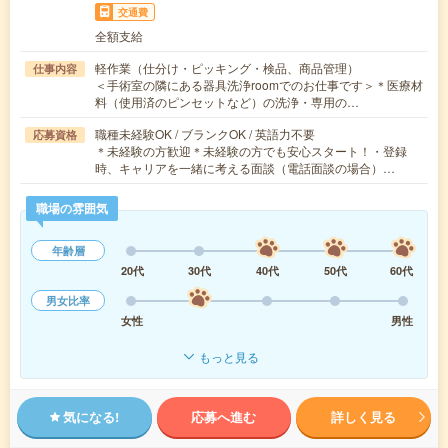
交通費
全額支給
軽作業（仕分け・ピッキング・検品、商品管理）
仕事内容
＜手術室の隣にある器具洗浄roomでのお仕事です＞＊医療材
料（使用済のピンセットなど）の洗浄・専用の…
職種未経験OK / ブランクOK / 英語力不要
応募資格
＊未経験の方歓迎＊未経験の方でも安心スタート！・登録
時、キャリアを一緒に考える面談（電話面談の場合）…
職場の雰囲気
年齢層
20代
30代
40代
50代
60代
男女比率
女性
男性
もっと見る
気になる!
応募へ進む
詳しく見る