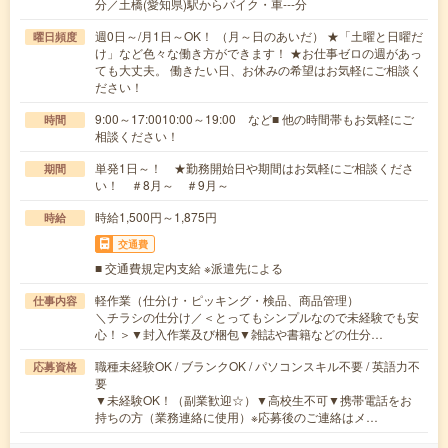
分／土橋(愛知県)駅からバイク・車---分
週0日～/月1日～OK！ （月～日のあいだ） ★「土曜と日曜だ
曜日頻度
け」など色々な働き方ができます！ ★お仕事ゼロの週があっ
ても大丈夫。 働きたい日、お休みの希望はお気軽にご相談く
ださい！
9:00～17:0010:00～19:00 など■ 他の時間帯もお気軽にご
時間
相談ください！
単発1日～！ ★勤務開始日や期間はお気軽にご相談くださ
期間
い！ ＃8月～ ＃9月～
時給1,500円～1,875円
時給
交通費
■ 交通費規定内支給 ※派遣先による
軽作業（仕分け・ピッキング・検品、商品管理）
仕事内容
＼チラシの仕分け／＜とってもシンプルなので未経験でも安
心！＞▼封入作業及び梱包▼雑誌や書籍などの仕分…
職種未経験OK / ブランクOK / パソコンスキル不要 / 英語力不
応募資格
要
▼未経験OK！（副業歓迎☆）▼高校生不可▼携帯電話をお
持ちの方（業務連絡に使用）※応募後のご連絡はメ…