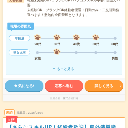
応募資格
要
未経験OK・ブランクOK経験者優遇！日勤のみ・二交替勤務
選べます！敷地内全面禁煙となります。
職場の雰囲気
年齢層
20代
30代
40代
50代
60代
男女比率
女性
男性
もっと見る
気になる!
応募へ進む
詳しく見る
派遣会社
株式会社日輪
未読
掲載日
2026/08/07
NEW
【さらにスキルUP！経験者歓迎】車外装樹脂