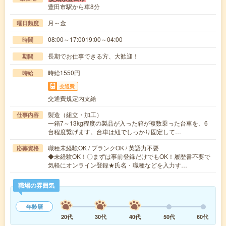
豊田市駅から車8分
月～金
曜日頻度
08:00～17:0019:00～04:00
時間
長期でお仕事できる方、大歓迎！
期間
時給1550円
時給
交通費
交通費規定内支給
製造（組立・加工）
仕事内容
一箱7～13kg程度の製品が入った箱が複数乗った台車を、6
台程度繋げます。台車は紐でしっかり固定して…
職種未経験OK / ブランクOK / 英語力不要
応募資格
◆未経験OK！〇まずは事前登録だけでもOK！履歴書不要で
気軽にオンライン登録★氏名・職種などを入力す…
職場の雰囲気
年齢層
20代
30代
40代
50代
60代