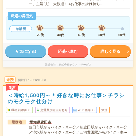
ー、主婦(夫) 大歓迎！ ※お仕事の掛け持ち…
職場の雰囲気
年齢層
20代
30代
40代
50代
60代
気になる!
応募へ進む
詳しく見る
派遣会社
株式会社テクノ・サービス
未読
掲載日
2026/08/08
NEW
＜時給1,500円～＊好きな時にお仕事＞チラシ
のモクモク仕分け
職種未経験OK
交通費別途支給あり
WEB登録OK
派遣
愛知県豊田市
勤務地
豊田市駅からバイク・車---分／新豊田駅からバイク・車---分
／浄水駅からバイク・車---分／三河豊田駅からバイク・車---