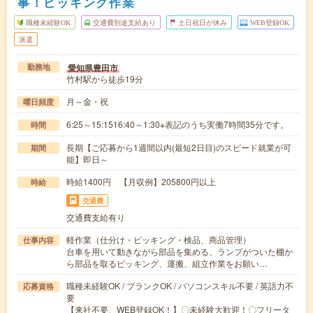
事！ピッキング作業
職種未経験OK
交通費別途支給あり
土日祝日が休み
WEB登録OK
派遣
愛知県豊田市
勤務地
竹村駅から徒歩19分
月～金・祝
曜日頻度
6:25～15:1516:40～1:30※表記のうち実働7時間35分です。
時間
長期【ご応募から1週間以内(最短2日目)のスピード就業が可
期間
能】即日～
時給1400円 【月収例】205800円以上
時給
交通費
交通費支給有り
軽作業（仕分け・ピッキング・検品、商品管理）
仕事内容
台車を用いて動きながら部品を集める、ランプがついた棚か
ら部品を取るピッキング、運搬、組立作業をお願い…
職種未経験OK / ブランクOK / パソコンスキル不要 / 英語力不
応募資格
要
【来社不要、WEB登録OK！】〇未経験大歓迎！〇フリータ