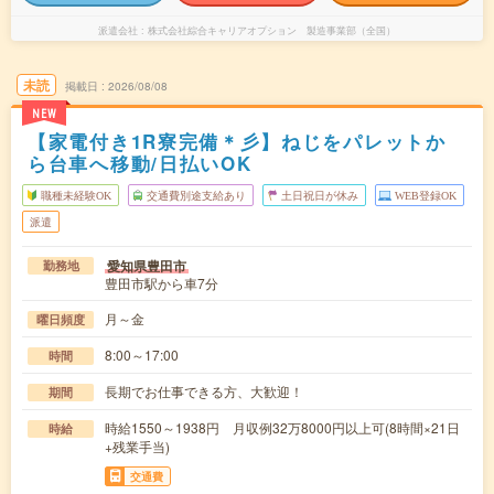
派遣会社
株式会社綜合キャリアオプション 製造事業部（全国）
未読
掲載日
2026/08/08
NEW
【家電付き1R寮完備＊彡】ねじをパレットか
ら台車へ移動/日払いOK
職種未経験OK
交通費別途支給あり
土日祝日が休み
WEB登録OK
派遣
愛知県豊田市
勤務地
豊田市駅から車7分
月～金
曜日頻度
8:00～17:00
時間
長期でお仕事できる方、大歓迎！
期間
時給1550～1938円 月収例32万8000円以上可(8時間×21日
時給
+残業手当)
交通費