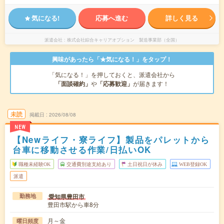
気になる!
応募へ進む
詳しく見る
派遣会社
株式会社綜合キャリアオプション 製造事業部（全国）
興味があったら「★気になる！」をタップ！
「気になる！」を押しておくと、派遣会社から
「面談確約」
や
「応募歓迎」
が届きます！
未読
掲載日
2026/08/08
NEW
【Newライフ・寮ライフ】製品をパレットから
台車に移動させる作業/日払いOK
職種未経験OK
交通費別途支給あり
土日祝日が休み
WEB登録OK
派遣
愛知県豊田市
勤務地
豊田市駅から車8分
月～金
曜日頻度