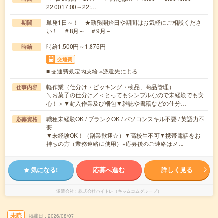
22:0017:00～22:…
単発1日～！ ★勤務開始日や期間はお気軽にご相談くださ
期間
い！ ＃8月～ ＃9月～
時給1,500円～1,875円
時給
交通費
■ 交通費規定内支給 ※派遣先による
軽作業（仕分け・ピッキング・検品、商品管理）
仕事内容
＼お菓子の仕分け／＜とってもシンプルなので未経験でも安
心！＞▼封入作業及び梱包▼雑誌や書籍などの仕分…
職種未経験OK / ブランクOK / パソコンスキル不要 / 英語力不
応募資格
要
▼未経験OK！（副業歓迎☆）▼高校生不可▼携帯電話をお
持ちの方（業務連絡に使用）※応募後のご連絡はメ…
気になる!
応募へ進む
詳しく見る
派遣会社
株式会社バイトレ（キャムコムグループ）
未読
掲載日
2026/08/07