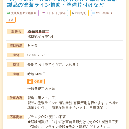
製品の塗装ライン補助・準備片付けなど
交通費別途支給あり
土日祝日が休み
残業なし
WEB登録OK
派遣
愛知県豊田市
勤務地
猿投駅から車5分
月～金
曜日頻度
08:00～17:00
時間
長期でお仕事できる方、大歓迎！
期間
時給1450円
時給
交通費
交通費規定内支給
製造（組立・加工）
仕事内容
製品の塗装ラインの補助業務(有機溶剤を扱います)。作業の
準備や片付け、簡単な測量を行います。日勤残業…
ブランクOK / 英語力不要
応募資格
◆経験者歓迎！〇まずは事前登録だけでもOK！履歴書不要
で気軽にオンライン登録★氏名・職種などを入力す…