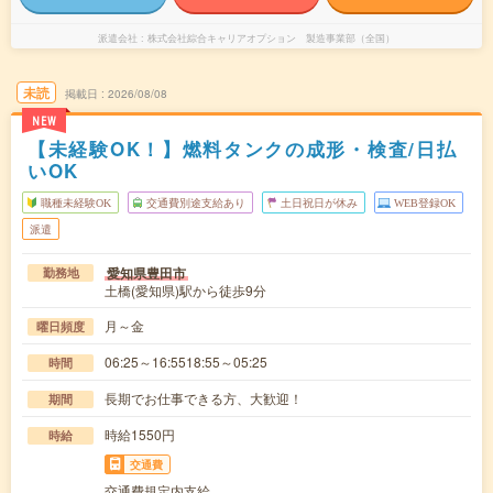
派遣会社
株式会社綜合キャリアオプション 製造事業部（全国）
未読
掲載日
2026/08/08
NEW
【未経験OK！】燃料タンクの成形・検査/日払
いOK
職種未経験OK
交通費別途支給あり
土日祝日が休み
WEB登録OK
派遣
愛知県豊田市
勤務地
土橋(愛知県)駅から徒歩9分
月～金
曜日頻度
06:25～16:5518:55～05:25
時間
長期でお仕事できる方、大歓迎！
期間
時給1550円
時給
交通費
交通費規定内支給