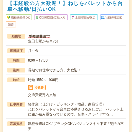
【未経験の方大歓迎＊】ねじをパレットから台
車へ移動/日払いOK
職種未経験OK
交通費別途支給あり
土日祝日が休み
WEB登録OK
派遣
愛知県豊田市
勤務地
豊田市駅から車7分
月～金
曜日頻度
8:00～17:00
時間
長期でお仕事できる方、大歓迎！
期間
時給1550～1938円
時給
交通費
交通費規定内支給
軽作業（仕分け・ピッキング・検品、商品管理）
仕事内容
ねじをパレットから台車に移動させるおしごと！パレット上
に箱が積み重なっているので、台車へスライドする…
職種未経験OK / ブランクOK / パソコンスキル不要 / 英語力不
応募資格
要