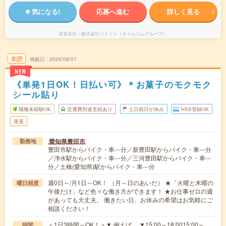
気になる!
応募へ進む
詳しく見る
派遣会社
株式会社バイトレ（キャムコムグループ）
未読
掲載日
2026/08/07
NEW
《単発1日OK！日払い可》＊お菓子のモクモク
シール貼り
職種未経験OK
交通費別途支給あり
土日祝日が休み
WEB登録OK
派遣
愛知県豊田市
勤務地
豊田市駅からバイク・車---分／新豊田駅からバイク・車---分
／浄水駅からバイク・車---分／三河豊田駅からバイク・車---
分／土橋(愛知県)駅からバイク・車---分
週0日～/月1日～OK！ （月～日のあいだ） ★「火曜と木曜の
曜日頻度
午後だけ」など色々な働き方ができます！ ★お仕事ゼロの週
があっても大丈夫。 働きたい日、お休みの希望はお気軽にご
相談ください！
＜1日3時間～OK！＞▼ 例えば… ▼15:00～18:0015:00～
時間