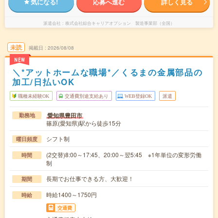
気になる!
応募へ進む
詳しく見る
派遣会社
株式会社綜合キャリアオプション 製造事業部（全国）
未読
掲載日
2026/08/08
NEW
＼*アットホームな職場*／くるまの金属部品の
加工/日払いOK
職種未経験OK
交通費別途支給あり
WEB登録OK
派遣
愛知県豊田市
勤務地
篠原(愛知県)駅から徒歩15分
シフト制
曜日頻度
(2交替)8:00～17:45、20:00～翌5:45 ※1年単位の変形労働
時間
制
長期でお仕事できる方、大歓迎！
期間
時給1400～1750円
時給
交通費