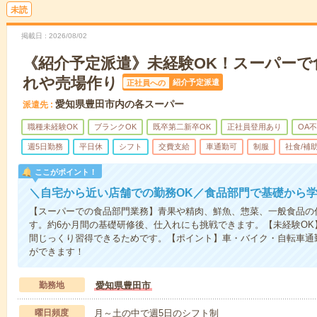
未読
掲載日
2026/08/02
《紹介予定派遣》未経験OK！スーパーで
れや売場作り
紹介予定派遣
正社員への
愛知県豊田市内の各スーパー
派遣先
職種未経験OK
ブランクOK
既卒第二新卒OK
正社員登用あり
OA
週5日勤務
平日休
シフト
交費支給
車通勤可
制服
社食/補
ここがポイント！
＼自宅から近い店舗での勤務OK／食品部門で基礎から
【スーパーでの食品部門業務】青果や精肉、鮮魚、惣菜、一般食品の
す。約6か月間の基礎研修後、仕入れにも挑戦できます。【未経験OK
間じっくり習得できるためです。【ポイント】車・バイク・自転車通
ができます！
勤務地
愛知県豊田市
曜日頻度
月～土の中で週5日のシフト制