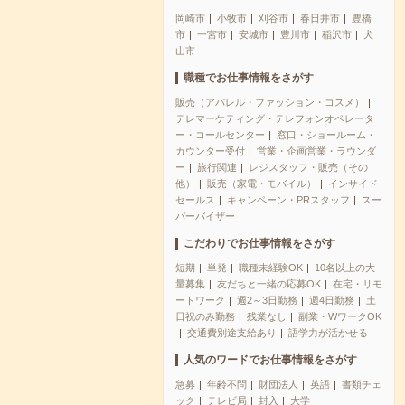
岡崎市
小牧市
刈谷市
春日井市
豊橋
市
一宮市
安城市
豊川市
稲沢市
犬
山市
職種でお仕事情報をさがす
販売（アパレル・ファッション・コスメ）
テレマーケティング・テレフォンオペレータ
ー・コールセンター
窓口・ショールーム・
カウンター受付
営業・企画営業・ラウンダ
ー
旅行関連
レジスタッフ・販売（その
他）
販売（家電・モバイル）
インサイド
セールス
キャンペーン・PRスタッフ
スー
パーバイザー
こだわりでお仕事情報をさがす
短期
単発
職種未経験OK
10名以上の大
量募集
友だちと一緒の応募OK
在宅・リモ
ートワーク
週2～3日勤務
週4日勤務
土
日祝のみ勤務
残業なし
副業・WワークOK
交通費別途支給あり
語学力が活かせる
人気のワードでお仕事情報をさがす
急募
年齢不問
財団法人
英語
書類チェ
ック
テレビ局
封入
大学