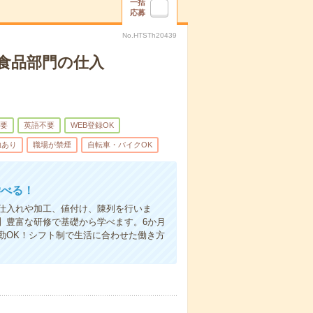
一括
応募
No.HTSTh20439
食品部門の仕入
不要
英語不要
WEB登録OK
助あり
職場が禁煙
自転車・バイクOK
学べる！
仕入れや加工、値付け、陳列を行いま
】豊富な研修で基礎から学べます。6か月
勤OK！シフト制で生活に合わせた働き方