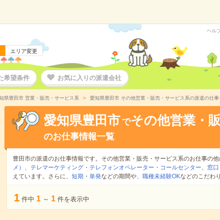
ヘル
エリア変更
た希望条件
お気に入りの派遣会社
知県豊田市 営業・販売・サービス系
愛知県豊田市 その他営業・販売・サービス系の派遣の仕事
愛知県豊田市
その他営業・
で
のお仕事情報一覧
豊田市の派遣のお仕事情報です。その他営業・販売・サービス系のお仕事の他
メ）
、
テレマーケティング・テレフォンオペレーター・コールセンター
、
窓口
えています。さらに、
短期
・
単発
などの期間や、
職種未経験OK
などのこだわ
1
1
1
件中
～
件を表示中