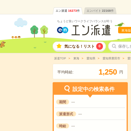
エン派遣
16273
件
エンバイト
22168
件
ちょうど良いワークライフバランスが叶う
東海版
気になる！リスト
0
保存し
派遣TOP
東海
愛知県
愛知県豊田市
愛
,
1
2
5
0
平均時給:
円
設定中の検索条件
期間
---
派遣形式
---
時給
---