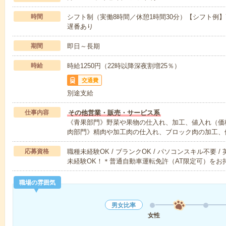
時間
シフト制（実働8時間／休憩1時間30分）【シフト例】7:00～
遅番あり
期間
即日～長期
時給
時給1250円（22時以降深夜割増25％）
交通費
別途支給
仕事内容
その他営業・販売・サービス系
《青果部門》野菜や果物の仕入れ、加工、値入れ（価
肉部門》精肉や加工肉の仕入れ、ブロック肉の加工、
応募資格
職種未経験OK / ブランクOK / パソコンスキル不要 /
未経験OK！＊普通自動車運転免許（AT限定可）をお
職場の雰囲気
男女比率
女性