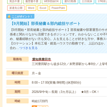
英語不要
履歴書不要
WEB登録OK
週5日勤務
土日祝休
17時
派遣先公開
Word
Excel
PowerPoint
ここがポイント！
【9月開始】部長秘書＆部内総括サポート
【9月開始＊部長秘書と部内総括サポート】部長秘書や部署運営のサ
係者と関わりながら活躍できるポジションです。わからないことや不
め、秘書経験がない方も安心。人を支えることが好きな方や、事務ス
【ロケーション】本社工場・鍛造ハウスでの勤務です。 上記のほか
合わ…
つづきを見る
勤務地
愛知県豊田市
三河豊田駅から徒歩12分／末野原駅から車8分／上挙
曜日頻度
月～金
時間
8:00～17:00(実働:8時間) (休憩60分)
期間
2026/9/中旬～長期（3カ月以上） ★9月～OK！
時給
時給1720円