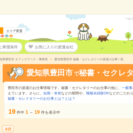
ヘル
エリア変更
た希望条件
お気に入りの派遣会社
知県豊田市 オフィスワーク・事務系
愛知県豊田市 秘書・セクレタリーの派遣の仕事一覧
愛知県豊田市
秘書・セクレ
で
豊田市の派遣のお仕事情報です。秘書・セクレタリーのお仕事の他に、
一般事
えています。さらに、
短期
・
単発
などの期間や、
職種未経験OK
などのこだわ
秘書・セレクタリーのお仕事とは？とは？
19
1
19
件中
～
件を表示中
未読