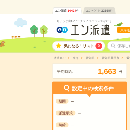
エン派遣
16424
件
エンバイト
22168
件
ちょうど良いワークライフバランスが叶う
東海版
気になる！リスト
0
保存し
派遣TOP
東海
愛知県
愛知県豊田市
愛
,
1
6
6
3
平均時給:
円
設定中の検索条件
期間
---
派遣形式
---
時給
---