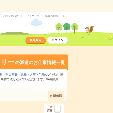
プ・お問い合わせ
サイトマップ
掲載のお問い合わせ
会員登録
ログイン
タリー
の派遣のお仕事情報一覧
務
、
営業事務
、
総務・人事・労務
などを取り揃
り条件で絞り込んでいただけます。職種辞典：
新着順
一括
応募