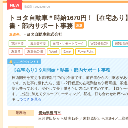
NEW
掲載日
2026/08/06
トヨタ自動車＊時給1670円！【在宅あり
書・部内サポート事務
派遣
トヨタ自動車株式会社
派遣先
英語不要
履歴書不要
在宅・リモートワーク
WEB登録OK
週5日勤
派遣多
派遣先公開
Word
Excel
PowerPoint
ここがポイント！
【在宅あり】9月開始＊秘書・部内サポート事務
技術開発を支える管理部門でのお仕事です。前任者からの引継ぎがあ
です。お仕事に慣れたら、週1～2日程度の在宅勤務も併用可能。派
制も整っており、安心して長く働きたい方におすすめです。【ロケー
す。 上記に加えてグループミーティング、昼礼、打ち合わせ出席へ
キ…
つづきを見る
勤務地
愛知県豊田市
三河豊田駅から徒歩12分／末野原駅から車8分／上挙