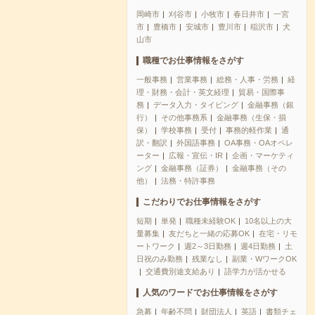
岡崎市
刈谷市
小牧市
春日井市
一宮
市
豊橋市
安城市
豊川市
稲沢市
犬
山市
職種でお仕事情報をさがす
一般事務
営業事務
総務・人事・労務
経
理・財務・会計・英文経理
貿易・国際事
務
データ入力・タイピング
金融事務（銀
行）
その他事務系
金融事務（生保・損
保）
学校事務
受付
事務的軽作業
通
訳・翻訳
外国語事務
OA事務・OAオペレ
ーター
広報・宣伝・IR
企画・マーケティ
ング
金融事務（証券）
金融事務（その
他）
法務・特許事務
こだわりでお仕事情報をさがす
短期
単発
職種未経験OK
10名以上の大
量募集
友だちと一緒の応募OK
在宅・リモ
ートワーク
週2～3日勤務
週4日勤務
土
日祝のみ勤務
残業なし
副業・WワークOK
交通費別途支給あり
語学力が活かせる
人気のワードでお仕事情報をさがす
急募
年齢不問
財団法人
英語
書類チェ