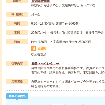
勤務地
愛知県豊田市
猿投駅から徒歩15分／愛環梅坪駅からバス10分
曜日頻度
月～金
時間
8:30～17:30(実働:8時間) (休憩60分)
期間
2026/9/上旬～最長6ヶ月の派遣期間後、直接雇用予定
時給
時給1650円 ＊直雇用後は月給例:250000円
交通費
交通費支給
仕事内容
秘書・セクレタリー
自動車関連企業での社長秘書業務です。役員のスケジ
資料の準備、議事録作成、来客対応、電話対応をお願
応募資格
自動車メーカーもしくは関連グループ会社等での役員
格をお持ちの方歓迎。
職場の雰囲気