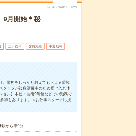
No.ADCTA01485823
】9月開始＊秘
務
土日祝休
交費支給
車通勤可
り、業務をしっかり教えてもらえる環境
遣スタッフが複数活躍中のため受け入れ体
ション】本社・技術9号館などでの勤務で
の参加もあります。＜お仕事スタート応援
母駅から車9分