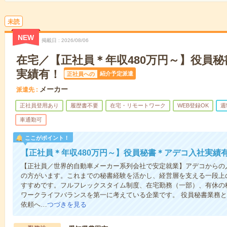
未読
NEW
掲載日
2026/08/06
在宅／【正社員＊年収480万円～】役員
実績有！
紹介予定派遣
正社員への
メーカー
派遣先
正社員登用あり
履歴書不要
在宅・リモートワーク
WEB登録OK
週
車通勤可
ここがポイント！
【正社員＊年収480万円～】役員秘書＊アデコ入社実績
【正社員／世界的自動車メーカー系列会社で安定就業】アデコからの
の方がいます。これまでの秘書経験を活かし、経営層を支える一段上
すすめです。フルフレックスタイム制度、在宅勤務（一部）、有休の
ワークライフバランスを第一に考えている企業です。 役員秘書業務
依頼へ…
つづきを見る