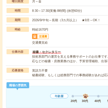
曜日頻度
月～金
時間
8:30～17:30(実働:8時間) (休憩60分)
期間
2026/9/中旬～長期（3カ月以上） ★9月～OK！
時給
時給1670円
交通費
交通費支給
仕事内容
秘書・セクレタリー
技術系部門の運営を支える事務サポートのお仕事です
応などの秘書・庶務業務のほか、予算管理補助、出張
応募資格
英語力不要
秘書経験、もしくは総務部門での事務経験があれば応募
職場の雰囲気
年齢層
20代
30代
40代