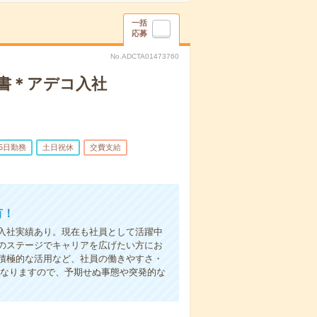
一括
応募
No.ADCTA01473760
秘書＊アデコ入社
5日勤務
土日祝休
交費支給
有！
入社実績あり。現在も社員として活躍中
のステージでキャリアを広げたい方にお
積極的な活用など、社員の働きやすさ・
となりますので、予期せぬ事態や突発的な