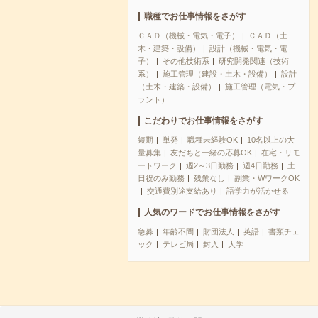
職種でお仕事情報をさがす
ＣＡＤ（機械・電気・電子）
ＣＡＤ（土
木・建築・設備）
設計（機械・電気・電
子）
その他技術系
研究開発関連（技術
系）
施工管理（建設・土木・設備）
設計
（土木・建築・設備）
施工管理（電気・プ
ラント）
こだわりでお仕事情報をさがす
短期
単発
職種未経験OK
10名以上の大
量募集
友だちと一緒の応募OK
在宅・リモ
ートワーク
週2～3日勤務
週4日勤務
土
日祝のみ勤務
残業なし
副業・WワークOK
交通費別途支給あり
語学力が活かせる
人気のワードでお仕事情報をさがす
急募
年齢不問
財団法人
英語
書類チェ
ック
テレビ局
封入
大学