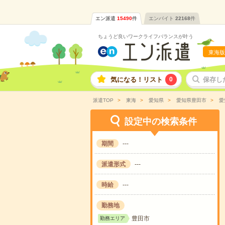
エン派遣
15490
件
エンバイト
22168
件
ちょうど良いワークライフバランスが叶う
東海版
気になる！リスト
0
保存し
派遣TOP
東海
愛知県
愛知県豊田市
愛
設定中の検索条件
期間
---
派遣形式
---
時給
---
勤務地
豊田市
勤務エリア