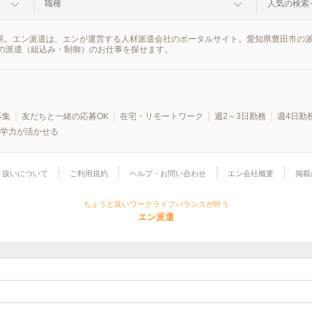
職種
人気の検索
結果。エン派遣は、エンが運営する人材派遣会社のポータルサイト。愛知県豊田市の
の派遣（組込み・制御）のお仕事を探せます。
募集
友だちと一緒の応募OK
在宅・リモートワーク
週2～3日勤務
週4日勤
学力が活かせる
り扱いについて
ご利用規約
ヘルプ・お問い合わせ
エン会社概要
掲載
ちょうど良いワークライフバランスが叶う
エン派遣