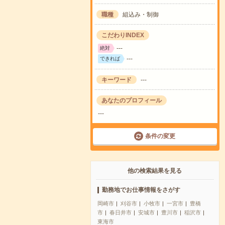
職種
組込み・制御
こだわりINDEX
---
絶対
---
できれば
キーワード
---
あなたのプロフィール
---
条件の変更
他の検索結果を見る
勤務地でお仕事情報をさがす
岡崎市
刈谷市
小牧市
一宮市
豊橋
市
春日井市
安城市
豊川市
稲沢市
東海市