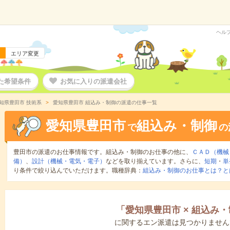
ヘル
エリア変更
た希望条件
お気に入りの派遣会社
知県豊田市 技術系
愛知県豊田市 組込み・制御の派遣の仕事一覧
愛知県豊田市
組込み・制御
で
の
豊田市の派遣のお仕事情報です。組込み・制御のお仕事の他に、
ＣＡＤ（機械
備）
、
設計（機械・電気・電子）
などを取り揃えています。さらに、
短期
・
単
り条件で絞り込んでいただけます。職種辞典：
組込み・制御のお仕事とは？と
「
愛知県豊田市
×
組込み・
に関するエン派遣は見つかりません