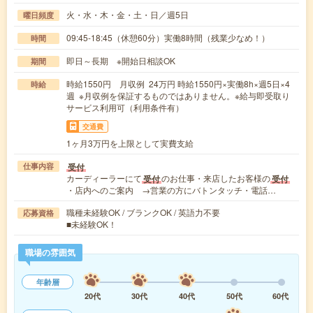
火・水・木・金・土・日／週5日
曜日頻度
09:45-18:45（休憩60分）実働8時間（残業少なめ！）
時間
即日～長期 ※開始日相談OK
期間
時給1550円 月収例 24万円 時給1550円×実働8h×週5日×4
時給
週 ※月収例を保証するものではありません。※給与即受取り
サービス利用可（利用条件有）
交通費
1ヶ月3万円を上限として実費支給
受付
仕事内容
カーディーラーにて
のお仕事・来店したお客様の
受付
受付
・店内へのご案内 →営業の方にバトンタッチ・電話…
職種未経験OK / ブランクOK / 英語力不要
応募資格
■未経験OK！
職場の雰囲気
年齢層
20代
30代
40代
50代
60代