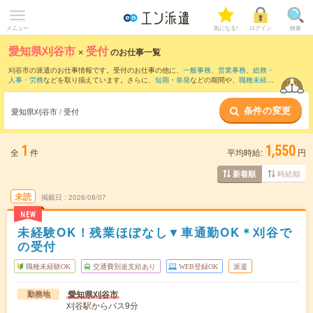
メニュー
気になる!
ログイン
検索
愛知県刈谷市
×
受付
のお仕事一覧
刈谷市の派遣のお仕事情報です。受付のお仕事の他に、
一般事務
、
営業事務
、
総務・
人事・労務
などを取り揃えています。さらに、
短期
・
単発
などの期間や、
職種未経験
OK
などのこだわり条件で絞り込んでいただけます。職種辞典：
受付のお仕事とは？と
は？
条件の変更
愛知県刈谷市 / 受付
1
1,550
全
件
平均時給:
円
時給順
新着順
未読
掲載日
2026/08/07
NEW
未経験OK！残業ほぼなし▼車通勤OK＊刈谷で
の受付
職種未経験OK
交通費別途支給あり
WEB登録OK
派遣
愛知県刈谷市
勤務地
刈谷駅からバス9分