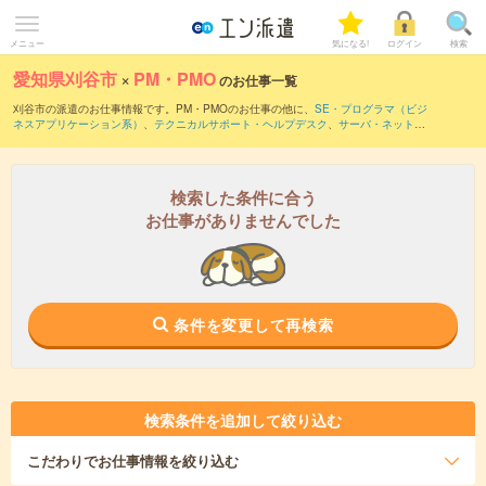
メニュー
気になる!
ログイン
検索
愛知県刈谷市
×
PM・PMO
のお仕事一覧
刈谷市の派遣のお仕事情報です。PM・PMOのお仕事の他に、
SE・プログラマ（ビジ
ネスアプリケーション系）
、
テクニカルサポート・ヘルプデスク
、
サーバ・ネットワ
ークエンジニア
などを取り揃えています。さらに、
短期
・
単発
などの期間や、
職種未
経験OK
などのこだわり条件で絞り込んでいただけます。職種辞典：
PM・PMOのお仕
事とは？とは？
検索した条件に合う
お仕事がありませんでした
条件を変更して再検索
検索条件を追加して絞り込む
こだわり
でお仕事情報を絞り込む