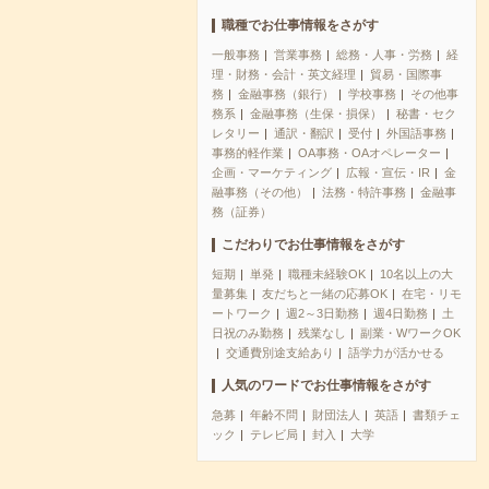
職種でお仕事情報をさがす
一般事務
営業事務
総務・人事・労務
経
理・財務・会計・英文経理
貿易・国際事
務
金融事務（銀行）
学校事務
その他事
務系
金融事務（生保・損保）
秘書・セク
レタリー
通訳・翻訳
受付
外国語事務
事務的軽作業
OA事務・OAオペレーター
企画・マーケティング
広報・宣伝・IR
金
融事務（その他）
法務・特許事務
金融事
務（証券）
こだわりでお仕事情報をさがす
短期
単発
職種未経験OK
10名以上の大
量募集
友だちと一緒の応募OK
在宅・リモ
ートワーク
週2～3日勤務
週4日勤務
土
日祝のみ勤務
残業なし
副業・WワークOK
交通費別途支給あり
語学力が活かせる
人気のワードでお仕事情報をさがす
急募
年齢不問
財団法人
英語
書類チェ
ック
テレビ局
封入
大学