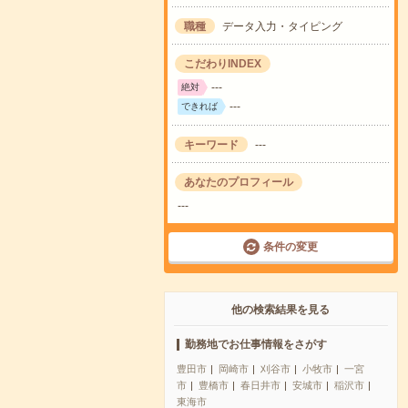
職種
データ入力・タイピング
こだわりINDEX
---
絶対
---
できれば
キーワード
---
あなたのプロフィール
---
条件の変更
他の検索結果を見る
勤務地でお仕事情報をさがす
豊田市
岡崎市
刈谷市
小牧市
一宮
市
豊橋市
春日井市
安城市
稲沢市
東海市