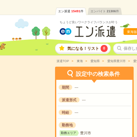
エン派遣
15491
件
エンバイト
21306
件
ちょうど良いワークライフバランスが叶う
東海版
気になる！リスト
0
保存し
派遣TOP
東海
愛知県
愛知県豊川市
愛
設定中の検索条件
期間
---
派遣形式
---
時給
---
勤務地
豊川市
勤務エリア