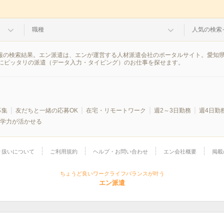
職種
人気の検索
情報の検索結果。エン派遣は、エンが運営する人材派遣会社のポータルサイト。愛知
にピッタリの派遣（データ入力・タイピング）のお仕事を探せます。
募集
友だちと一緒の応募OK
在宅・リモートワーク
週2～3日勤務
週4日勤
学力が活かせる
り扱いについて
ご利用規約
ヘルプ・お問い合わせ
エン会社概要
掲載
ちょうど良いワークライフバランスが叶う
エン派遣