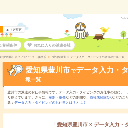
ヘル
エリア変更
た希望条件
お気に入りの派遣会社
知県豊川市 オフィスワーク・事務系
愛知県豊川市 データ入力・タイピングの派遣の仕事一覧
愛知県豊川市
データ入力・
で
報一覧
豊川市の派遣のお仕事情報です。データ入力・タイピングのお仕事の他に、
一
り揃えています。さらに、
短期
・
単発
などの期間や、
職種未経験OK
などのこ
典：
データ入力・タイピングのお仕事とは？とは？
「
愛知県豊川市
×
データ入力・