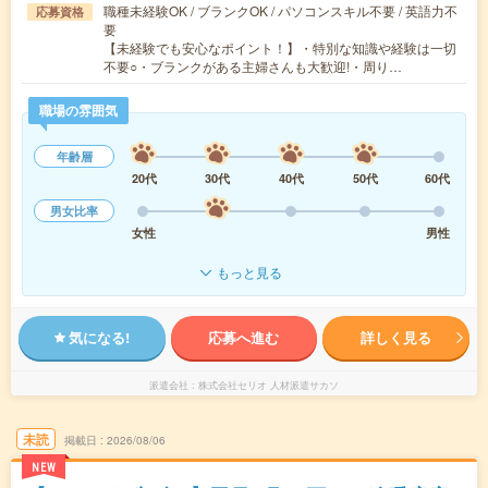
職種未経験OK / ブランクOK / パソコンスキル不要 / 英語力不
応募資格
要
【未経験でも安心なポイント！】・特別な知識や経験は一切
不要○・ブランクがある主婦さんも大歓迎!・周り…
職場の雰囲気
年齢層
20代
30代
40代
50代
60代
男女比率
女性
男性
もっと見る
気になる!
応募へ進む
詳しく見る
派遣会社
株式会社セリオ 人材派遣サカソ
未読
掲載日
2026/08/06
NEW