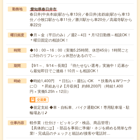
愛知県春日井市
勤務地
春日井(中央本線)駅から車13分／春日井(名鉄線)駅から車13
分／小牧口駅から車11分／勝川駅から車20分／高蔵寺駅から
車22分
◆月～金（平日のみ）／週2～4日 ＊月12日勤務～相談OK！
曜日頻度
＊曜日固定の相談OK！
◆10：00～16：00（実働5.25時間、休憩45分）1時間ごと
時間
に5分のリフレッシュ休憩があるので…
【9/1～、9/14～長期】『待たせない選考』実施中！応募か
期間
ら最短即日でご連絡！10月～も相談OK！
◆時給1,400円 ＊日払い・週払いOK ＊扶養内＆Wワーク
時給
に◎ ＊昇給あり♪【月収例】 約88,200円 （時給1,400
円 × 実働5.25h × 12日）
交通費
◆規定支給 ◆車・自転車、バイク通勤OK！専用駐車場・駐
輪場あり♪
軽作業（仕分け・ピッキング・検品、商品管理）
仕事内容
【具体的には】・部品を事前に準備!・ネジを締める簡単な作
業!・完成品のチェックと箱詰め!接客や電話対…