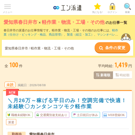
メニュー
気になる!
ログイン
検索
愛知県春日井市
×
軽作業・物流・工場・その他
のお仕事一覧
春日井市の派遣のお仕事情報です。軽作業・物流・工場・その他のお仕事には、
軽作
業（仕分け・ピッキング・検品、商品管理）
、
製造（組立・加工）
、
マシンオペレー
ター
などがあります。さらに、
短期
・
単発
などの期間や、
職種未経験OK
などのこだわ
り条件で絞り込んでいただけます。
条件の変更
愛知県春日井市 / 軽作業・物流・工場・その他
100
1,419
全
件
平均時給:
円
時給順
新着順
未読
掲載日
2026/08/08
NEW
＼月26万～稼げる平日のみ！空調完備で快適！
未経験〇カンタンコツモク軽作業
職種未経験OK
交通費別途支給あり
土日祝日が休み
WEB登録OK
派遣
愛知県春日井市
勤務地