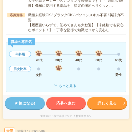
大手空調メーカーでのカンタンな軽作業です！・【部品の運
搬】機械に使用する部品を、指定の場所へサクッと…
職種未経験OK / ブランクOK / パソコンスキル不要 / 英語力不
応募資格
要
【履歴書いらずで、初めてさんも大歓迎】【未経験でも安心
なポイント！】・丁寧な指導で知識ゼロから安心し…
職場の雰囲気
年齢層
20代
30代
40代
50代
60代
男女比率
女性
男性
もっと見る
気になる!
応募へ進む
詳しく見る
派遣会社
株式会社セリオ 人材派遣サカソ
未読
掲載日
2026/08/06