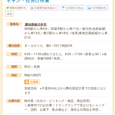
キャン・仕分け作業
職種未経験OK
交通費別途支給あり
土日祝日が休み
WEB登録OK
派遣
愛知県春日井市
勤務地
神領駅から車9分／高蔵寺駅から車11分／春日井(名鉄線)駅
から車13分／勝川駅から車18分／味美(東海交通線)駅から車
21分
月～土のうち、週4～5日で相談OK
曜日頻度
9:00～17:00※慣れてきたら、8:00～17:00へ変更もOK！※休
時間
憩60分・実働7時間└休憩…
即日～長期
期間
時給1280円
時給
交通費
別途支給 ※片道2km以上から弊社規定計算での支給となり
ます
軽作業（仕分け・ピッキング・検品、商品管理）
仕事内容
＼倉庫内でのお仕事／ドラッグストアで見かけるシャンプ
ー、洗剤、お菓子、飲み物など、身近な日用品を管理…