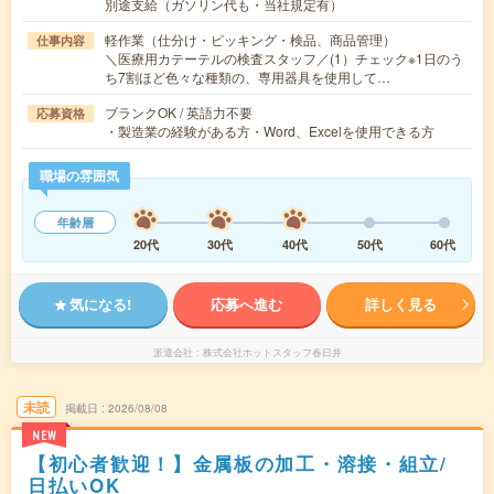
別途支給（ガソリン代も・当社規定有）
軽作業（仕分け・ピッキング・検品、商品管理）
仕事内容
＼医療用カテーテルの検査スタッフ／(1）チェック※1日のう
ち7割ほど色々な種類の、専用器具を使用して…
ブランクOK / 英語力不要
応募資格
・製造業の経験がある方・Word、Excelを使用できる方
職場の雰囲気
年齢層
20代
30代
40代
50代
60代
気になる!
応募へ進む
詳しく見る
派遣会社
株式会社ホットスタッフ春日井
未読
掲載日
2026/08/08
NEW
【初心者歓迎！】金属板の加工・溶接・組立/
日払いOK