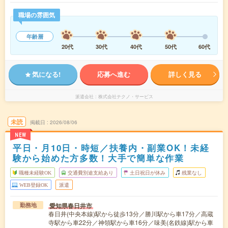
職場の雰囲気
年齢層
20代
30代
40代
50代
60代
気になる!
応募へ進む
詳しく見る
派遣会社
株式会社テクノ・サービス
未読
掲載日
2026/08/06
NEW
平日・月10日・時短／扶養内・副業OK！未経
験から始めた方多数！大手で簡単な作業
職種未経験OK
交通費別途支給あり
土日祝日が休み
残業なし
WEB登録OK
派遣
愛知県春日井市
勤務地
春日井(中央本線)駅から徒歩13分／勝川駅から車17分／高蔵
寺駅から車22分／神領駅から車16分／味美(名鉄線)駅から車