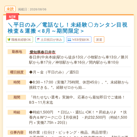
未読
掲載日
2026/08/06
NEW
＼平日のみ╱電話なし！未経験〇カンタン目視
検査＆運搬＜8月～期間限定＞
職種未経験OK
土日祝日が休み
WEB登録OK
派遣
愛知県春日井市
勤務地
春日井(中央本線)駅から徒歩13分／小牧駅から車13分／勝川
駅から車17分／神領駅から車16分／間内駅から車10分
◆月～金（平日のみ）／週5日
曜日頻度
◆8:30～17:00（実働7.75時間、休憩45分）。*。未経験から
時間
挑戦できる。*。経験ゼロから始…
『待たせない選考』実施中。 応募から最短即日でご連絡！
期間
8/3～11月末迄
◆時給1,500円 ＊日払い・週払いOK！＊昇給あり♪ ＊扶
時給
養内＆Wワークに◎【月収例】 ・約232,500円 （時給1,500
円 × 実働7.75h × 20日）
軽作業（仕分け・ピッキング・検品、商品管理）
仕事内容