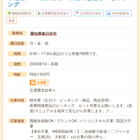
ング
職種未経験OK
交通費別途支給あり
土日祝日が休み
WEB登録OK
派遣
愛知県春日井市
勤務地
月～金・祝
曜日頻度
9:00～17:30※表記のうち実働7時間です。
時間
2026/8/10～長期
期間
時給1300円
時給
交通費
交通費支給有り
軽作業（仕分け・ピッキング・検品、商品管理）
仕事内容
医療関連製品のピッキング、セット作業をお願いします。(派
遣)マニュアルを端末で見ながら作業します。ク…
職種未経験OK / ブランクOK / パソコンスキル不要 / 英語力不
応募資格
要
【来社不要、WEB登録OK！】〇未経験大歓迎！〇フリータ
ー、主婦(夫) 大歓迎！ ※お仕事の掛け持ち…