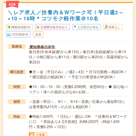
NEW
＼レア求人／扶養内＆Wワーク可！平日週2～
×10～16時＊コツモク軽作業＠10名
職種未経験OK
交通費別途支給あり
土日祝日が休み
残業なし
WEB登録OK
派遣
愛知県春日井市
勤務地
春日井(中央本線)駅から車13分／春日井(名鉄線)駅から車13
分／小牧口駅から車11分／勝川駅から車20分／高蔵寺駅から
車22分
◆月～金（平日のみ）／週2～4日 ＊月12日勤務～相談OK！
曜日頻度
＊曜日固定の相談OK！ ＊予定での希望休の申請OK！
◆10：00～16：00（実働5.25時間、休憩45分）◆ 居心地バ
時間
ツグン！体への負担も少なめ○お財…
＜急募＞即日～、9/1～、9/14～長期／応募から最短即日に
期間
は選考案内♪10月～の入社も相談OK！
◆時給1,400円 ＊日払い・週払いOK ＊扶養内＆Wワーク
時給
に◎ ＊昇給あり♪【月収例】 約88,200円 （時給1,400
円 × 実働5.25h × 12日）
交通費