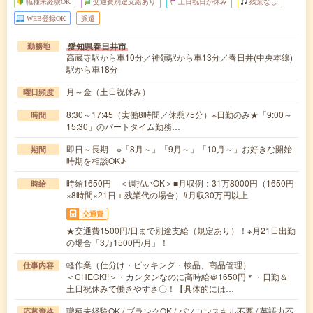
職種未経験OK
交通費別途支給あり
土日祝日が休み
残業なし
WEB登録OK
派遣
愛知県春日井市
勤務地
高蔵寺駅から車10分／神領駅から車13分／春日井(中央本線)
駅から車18分
月～金（土日祝休み）
曜日頻度
8:30～17:45（実働8時間／休憩75分）※日勤のみ★「9:00～
時間
15:30」のパートタイム勤務…
即日～長期 ※「8月～」「9月～」「10月～」お好きな開始
期間
時期を相談OK♪
時給1650円 ＜週払いOK＞■月収例：31万8000円（1650円
時給
×8時間×21日＋残業代の場合）#月収30万円以上
交通費
★交通費1500円/日まで別途支給（規定あり）！※月21日出勤
の場合「3万1500円/月」！
軽作業（仕分け・ピッキング・検品、商品管理）
仕事内容
＜CHECK!!＞・カンタンなのに高時給＠1650円＊・日勤＆
土日祝休みで働きやすさ〇！【具体的には…
職種未経験OK / ブランクOK / パソコンスキル不要 / 英語力不
応募資格