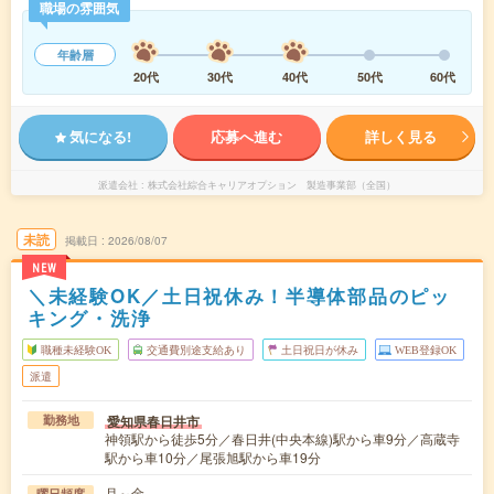
職場の雰囲気
年齢層
20代
30代
40代
50代
60代
気になる!
応募へ進む
詳しく見る
派遣会社
株式会社綜合キャリアオプション 製造事業部（全国）
未読
掲載日
2026/08/07
NEW
＼未経験OK／土日祝休み！半導体部品のピッ
キング・洗浄
職種未経験OK
交通費別途支給あり
土日祝日が休み
WEB登録OK
派遣
愛知県春日井市
勤務地
神領駅から徒歩5分／春日井(中央本線)駅から車9分／高蔵寺
駅から車10分／尾張旭駅から車19分
月～金
曜日頻度