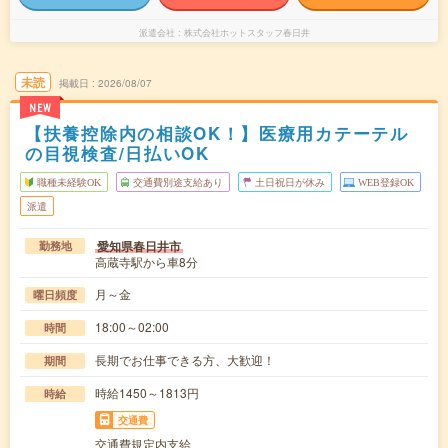
派遣会社
株式会社ホットスタッフ春日井
未読
掲載日
2026/08/07
NEW
【扶養控除内の相談OK！】医療用カテーテル
の目視検査/日払いOK
職種未経験OK
交通費別途支給あり
土日祝日が休み
WEB登録OK
派遣
愛知県春日井市
勤務地
高蔵寺駅から車8分
月～金
曜日頻度
18:00～02:00
時間
長期でお仕事できる方、大歓迎！
期間
時給1450～1813円
時給
交通費
交通費規定内支給