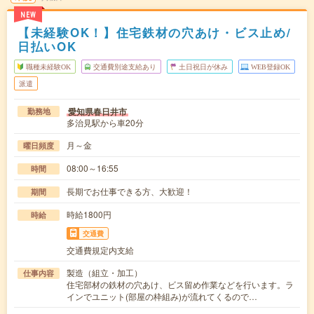
NEW
【未経験OK！】住宅鉄材の穴あけ・ビス止め/
日払いOK
職種未経験OK
交通費別途支給あり
土日祝日が休み
WEB登録OK
派遣
愛知県春日井市
勤務地
多治見駅から車20分
月～金
曜日頻度
08:00～16:55
時間
長期でお仕事できる方、大歓迎！
期間
時給1800円
時給
交通費
交通費規定内支給
製造（組立・加工）
仕事内容
住宅部材の鉄材の穴あけ、ビス留め作業などを行います。ラ
インでユニット(部屋の枠組み)が流れてくるので…