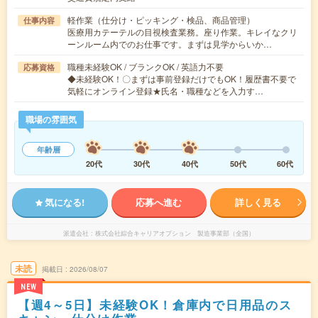
軽作業（仕分け・ピッキング・検品、商品管理）
仕事内容
医療用カテーテルの目視検査業務。座り作業。キレイなクリ
ーンルーム内でのお仕事です。まずは見学からいか…
職種未経験OK / ブランクOK / 英語力不要
応募資格
◆未経験OK！〇まずは事前登録だけでもOK！履歴書不要で
気軽にオンライン登録★氏名・職種などを入力す…
職場の雰囲気
年齢層
20代
30代
40代
50代
60代
気になる!
応募へ進む
詳しく見る
派遣会社
株式会社綜合キャリアオプション 製造事業部（全国）
未読
掲載日
2026/08/07
NEW
【週4～5日】未経験OK！倉庫内で日用品のス