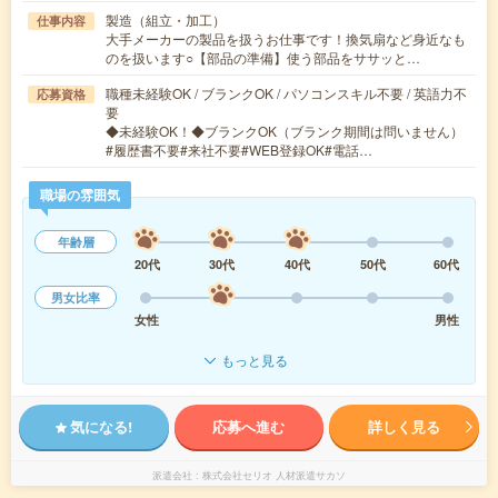
製造（組立・加工）
仕事内容
大手メーカーの製品を扱うお仕事です！換気扇など身近なも
のを扱います○【部品の準備】使う部品をササッと…
職種未経験OK / ブランクOK / パソコンスキル不要 / 英語力不
応募資格
要
◆未経験OK！◆ブランクOK（ブランク期間は問いません）
#履歴書不要#来社不要#WEB登録OK#電話…
職場の雰囲気
年齢層
20代
30代
40代
50代
60代
男女比率
女性
男性
もっと見る
気になる!
応募へ進む
詳しく見る
派遣会社
株式会社セリオ 人材派遣サカソ