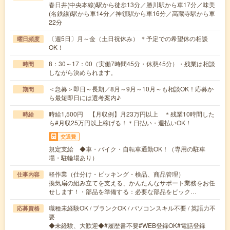
春日井(中央本線)駅から徒歩13分／勝川駅から車17分／味美
(名鉄線)駅から車14分／神領駅から車16分／高蔵寺駅から車
22分
〔週5日〕月～金（土日祝休み） ＊予定での希望休の相談
曜日頻度
OK！
8：30～17：00（実働7時間45分・休憩45分）・残業は相談
時間
しながら決められます。
＜急募＞即日～長期／8月～9月～10月～も相談OK！応募か
期間
ら最短即日には選考案内♪
時給1,500円 【月収例】月23万円以上 ＊残業10時間した
時給
ら#月収25万円以上稼げる！＊日払い・週払いOK！
交通費
規定支給 ◆車・バイク・自転車通勤OK！（専用の駐車
場・駐輪場あり）
軽作業（仕分け・ピッキング・検品、商品管理）
仕事内容
換気扇の組み立てを支える、かんたんなサポート業務をお任
せします！・部品を準備する：必要な部品をピック…
職種未経験OK / ブランクOK / パソコンスキル不要 / 英語力不
応募資格
要
◆未経験、大歓迎◆#履歴書不要#WEB登録OK#電話登録