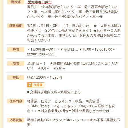
愛知県春日井市
勤務地
春日井(中央本線)駅からバイク・車---分／高蔵寺駅からバイ
ク・車---分／勝川駅からバイク・車---分／春日井(名鉄線)駅
からバイク・車---分／神領駅からバイク・車---分
週0日～/月1日～OK！ （月～日のあいだ） ★「火曜と木曜の
曜日頻度
午後だけ」など色々な働き方ができます！ ★お仕事ゼロの週
があっても大丈夫。 働きたい日、お休みの希望はお気軽にご
相談ください！
＜1日3時間～OK！＞▼ 例えば… ▼15:00～18:0015:00～
時間
22:0017:00～22:…
単発1日～！ ★勤務開始日や期間はお気軽にご相談くださ
期間
い！ ＃8月～ ＃9月～
時給1,200円～1,625円
時給
交通費
■ 交通費規定内支給 ※派遣先による
軽作業（仕分け・ピッキング・検品、商品管理）
仕事内容
＼DMの仕分け／＜とってもシンプルなので未経験でも安
心！＞▼封入作業及び梱包▼雑誌や書籍などの仕分け…
職種未経験OK / ブランクOK / パソコンスキル不要 / 英語力不
応募資格
要