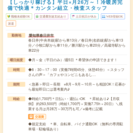
【しっかり稼げる】平日×月26万～！冷暖房完
備で快適＊カンタン組立・検査スタッフ
職種未経験OK
交通費別途支給あり
土日祝日が休み
WEB登録OK
派遣
愛知県春日井市
勤務地
春日井(中央本線)駅から車13分／春日井(名鉄線)駅から車13
分／小牧口駅から車11分／勝川駅から車20分／高蔵寺駅から
車22分
◆月～金（平日のみ）/週5日 ＊希望休の申請できます！
曜日頻度
◆8：30～17：00（実働7時間45分、休憩45分）＜スタッフ
時間
さんの声＞「カフェやコンビニもあるし…
＜急募＞即日～長期 ※8月～9月～10月～も相談OK！応募か
期間
ら最短即日には選考案内♪
◆時給1,700円＊日払い・週払いOK ＊昇給あり♪【月収
時給
例】 約263,500円（時給1,700円 × 実働7.75h × 20日）＼残
業する月は月28万～30万円も可／※備考に記載
交通費
◆規定支給 ＊車、自転車、バイク通勤OK （無料の専用駐
車場・駐輪場あり）