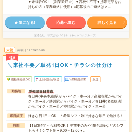
▼未経験OK！（副業歓迎☆）▼高校生不可▼携帯電話をお
持ちの方（業務連絡に使用）※応募後のご連絡はメ…
気になる!
応募へ進む
詳しく見る
派遣会社
株式会社バイトレ（キャムコムグループ）
未読
掲載日
2026/08/06
NEW
＼来社不要／単発1日OK＊チラシの仕分け
職種未経験OK
土日祝日が休み
WEB登録OK
派遣
愛知県春日井市
勤務地
春日井(中央本線)駅からバイク・車---分／高蔵寺駅からバイ
ク・車---分／勝川駅からバイク・車---分／春日井(名鉄線)駅
からバイク・車---分／神領駅からバイク・車---分
好きな日1日～OK！＊希望シフト制で好きな曜日で働ける！
曜日頻度
【1日3時間～も相談OK!】午前中のみや18時以降などのシフ
時間
トあり！シフト例▼9:00～12:00▼…