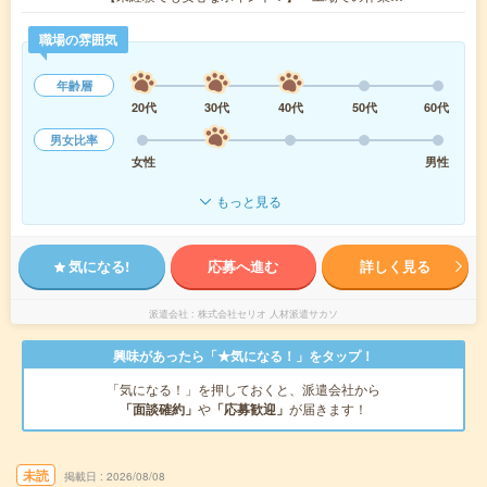
職場の雰囲気
年齢層
20代
30代
40代
50代
60代
男女比率
女性
男性
もっと見る
気になる!
応募へ進む
詳しく見る
派遣会社
株式会社セリオ 人材派遣サカソ
興味があったら「★気になる！」をタップ！
「気になる！」を押しておくと、派遣会社から
「面談確約」
や
「応募歓迎」
が届きます！
未読
掲載日
2026/08/08