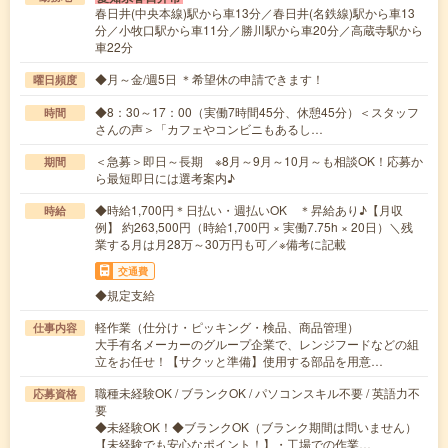
春日井(中央本線)駅から車13分／春日井(名鉄線)駅から車13
分／小牧口駅から車11分／勝川駅から車20分／高蔵寺駅から
車22分
◆月～金/週5日 ＊希望休の申請できます！
曜日頻度
◆8：30～17：00（実働7時間45分、休憩45分）＜スタッフ
時間
さんの声＞「カフェやコンビニもあるし…
＜急募＞即日～長期 ※8月～9月～10月～も相談OK！応募か
期間
ら最短即日には選考案内♪
◆時給1,700円＊日払い・週払いOK ＊昇給あり♪【月収
時給
例】 約263,500円（時給1,700円 × 実働7.75h × 20日）＼残
業する月は月28万～30万円も可／※備考に記載
交通費
◆規定支給
軽作業（仕分け・ピッキング・検品、商品管理）
仕事内容
大手有名メーカーのグループ企業で、レンジフードなどの組
立をお任せ！【サクッと準備】使用する部品を用意…
職種未経験OK / ブランクOK / パソコンスキル不要 / 英語力不
応募資格
要
◆未経験OK！◆ブランクOK（ブランク期間は問いません）
【未経験でも安心なポイント！】・工場での作業…