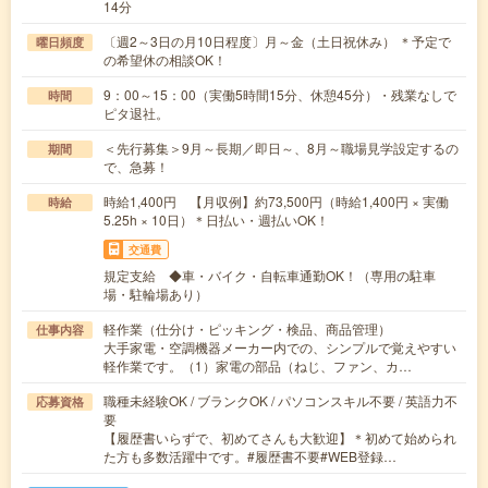
14分
〔週2～3日の月10日程度〕月～金（土日祝休み） ＊予定で
曜日頻度
の希望休の相談OK！
9：00～15：00（実働5時間15分、休憩45分）・残業なしで
時間
ピタ退社。
＜先行募集＞9月～長期／即日～、8月～職場見学設定するの
期間
で、急募！
時給1,400円 【月収例】約73,500円（時給1,400円 × 実働
時給
5.25h × 10日）＊日払い・週払いOK！
交通費
規定支給 ◆車・バイク・自転車通勤OK！（専用の駐車
場・駐輪場あり）
軽作業（仕分け・ピッキング・検品、商品管理）
仕事内容
大手家電・空調機器メーカー内での、シンプルで覚えやすい
軽作業です。（1）家電の部品（ねじ、ファン、カ…
職種未経験OK / ブランクOK / パソコンスキル不要 / 英語力不
応募資格
要
【履歴書いらずで、初めてさんも大歓迎】＊初めて始められ
た方も多数活躍中です。#履歴書不要#WEB登録…