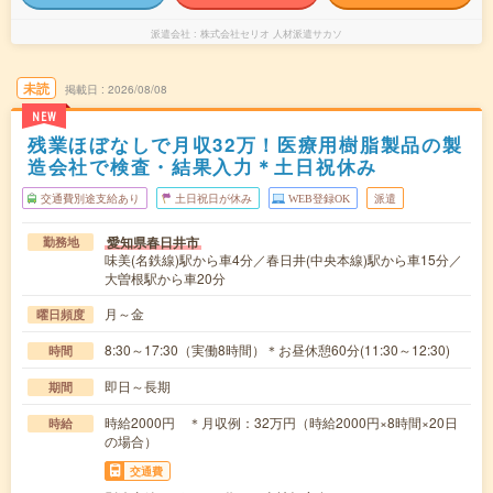
派遣会社
株式会社セリオ 人材派遣サカソ
未読
掲載日
2026/08/08
NEW
残業ほぼなしで月収32万！医療用樹脂製品の製
造会社で検査・結果入力＊土日祝休み
交通費別途支給あり
土日祝日が休み
WEB登録OK
派遣
愛知県春日井市
勤務地
味美(名鉄線)駅から車4分／春日井(中央本線)駅から車15分／
大曽根駅から車20分
月～金
曜日頻度
8:30～17:30（実働8時間）＊お昼休憩60分(11:30～12:30)
時間
即日～長期
期間
時給2000円 ＊月収例：32万円（時給2000円×8時間×20日
時給
の場合）
交通費