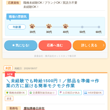
職種未経験OK / ブランクOK / 英語力不要
応募資格
未経験OK！
職場の雰囲気
年齢層
20代
30代
40代
50代
60代
気になる!
応募へ進む
詳しく見る
派遣会社
株式会社ホットスタッフ春日井
未読
掲載日
2026/08/07
NEW
＼未経験でも時給1500円！／部品を準備⇒作
業の方に届ける簡単モクモク作業
職種未経験OK
交通費別途支給あり
土日祝日が休み
WEB登録OK
派遣
愛知県春日井市
勤務地