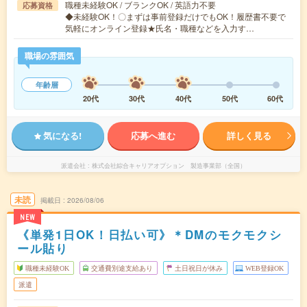
職種未経験OK / ブランクOK / 英語力不要
応募資格
◆未経験OK！〇まずは事前登録だけでもOK！履歴書不要で
気軽にオンライン登録★氏名・職種などを入力す…
職場の雰囲気
年齢層
20代
30代
40代
50代
60代
気になる!
応募へ進む
詳しく見る
派遣会社
株式会社綜合キャリアオプション 製造事業部（全国）
未読
掲載日
2026/08/06
NEW
《単発1日OK！日払い可》＊DMのモクモクシ
ール貼り
職種未経験OK
交通費別途支給あり
土日祝日が休み
WEB登録OK
派遣