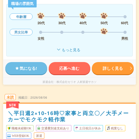
職場の雰囲気
年齢層
20代
30代
40代
50代
60代
男女比率
女性
男性
もっと見る
気になる!
応募へ進む
詳しく見る
派遣会社
株式会社セリオ 人材派遣サカソ
未読
掲載日
2026/08/06
NEW
＼平日週2×10-16時♡家事と両立〇／大手メー
カーでモクモク軽作業
職種未経験OK
交通費別途支給あり
土日祝日が休み
残業なし
WEB登録OK
派遣