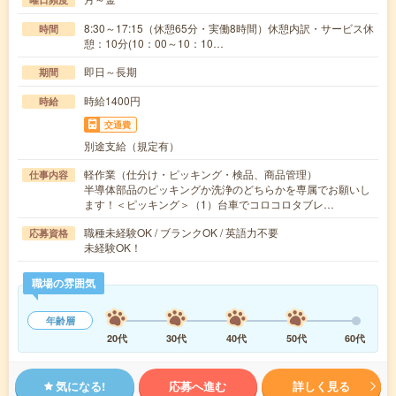
8:30～17:15（休憩65分・実働8時間）休憩内訳・サービス休
時間
憩：10分(10：00～10：10…
即日～長期
期間
時給1400円
時給
交通費
別途支給（規定有）
軽作業（仕分け・ピッキング・検品、商品管理）
仕事内容
半導体部品のピッキングか洗浄のどちらかを専属でお願いし
ます！＜ピッキング＞（1）台車でコロコロタブレ…
職種未経験OK / ブランクOK / 英語力不要
応募資格
未経験OK！
職場の雰囲気
年齢層
20代
30代
40代
50代
60代
気になる!
応募へ進む
詳しく見る