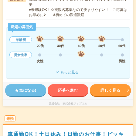
要
●未経験OK！☆複数名募集なので決まりやすい！ ご応募は
お早めに♪ #初めての派遣歓迎
職場の雰囲気
年齢層
20代
30代
40代
50代
60代
男女比率
女性
男性
もっと見る
気になる!
応募へ進む
詳しく見る
派遣会社
株式会社ジョブコム
未読
車通勤OK！土日休み！日勤のお仕事！ピッキ