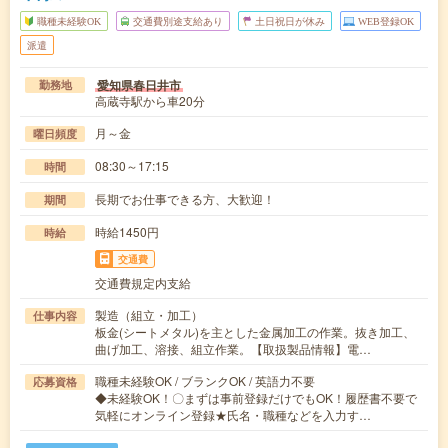
職種未経験OK
交通費別途支給あり
土日祝日が休み
WEB登録OK
派遣
愛知県春日井市
勤務地
高蔵寺駅から車20分
月～金
曜日頻度
08:30～17:15
時間
長期でお仕事できる方、大歓迎！
期間
時給1450円
時給
交通費
交通費規定内支給
製造（組立・加工）
仕事内容
板金(シートメタル)を主とした金属加工の作業。抜き加工、
曲げ加工、溶接、組立作業。【取扱製品情報】電…
職種未経験OK / ブランクOK / 英語力不要
応募資格
◆未経験OK！〇まずは事前登録だけでもOK！履歴書不要で
気軽にオンライン登録★氏名・職種などを入力す…