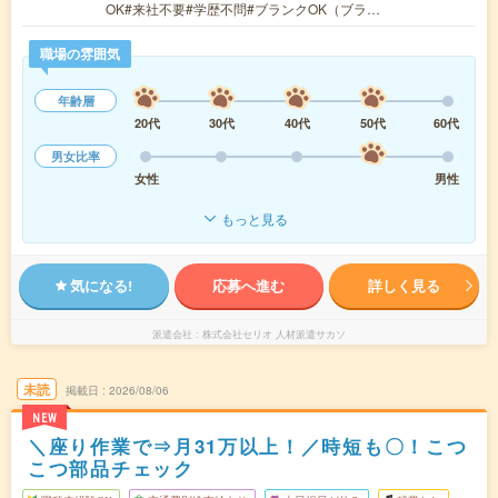
OK#来社不要#学歴不問#ブランクOK（ブラ…
職場の雰囲気
年齢層
20代
30代
40代
50代
60代
男女比率
女性
男性
もっと見る
気になる!
応募へ進む
詳しく見る
派遣会社
株式会社セリオ 人材派遣サカソ
未読
掲載日
2026/08/06
NEW
＼座り作業で⇒月31万以上！／時短も〇！こつ
こつ部品チェック