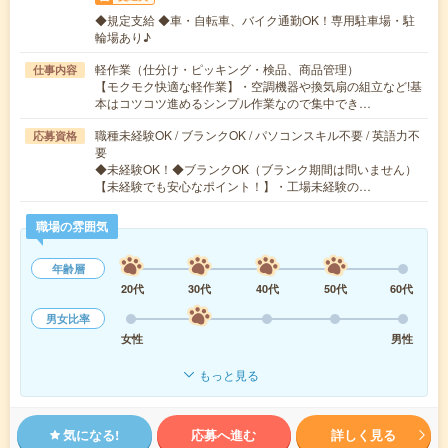
◆規定支給 ◆車・自転車、バイク通勤OK！専用駐車場・駐
輪場あり♪
軽作業（仕分け・ピッキング・検品、商品管理）
仕事内容
【モクモク快適な軽作業】・空調機器や換気扇の組立など!基
本はコツコツ進めるシンプル作業なので集中でき…
職種未経験OK / ブランクOK / パソコンスキル不要 / 英語力不
応募資格
要
◆未経験OK！◆ブランクOK（ブランク期間は問いません）
【未経験でも安心なポイント！】・工場未経験の…
職場の雰囲気
年齢層
20代
30代
40代
50代
60代
男女比率
女性
男性
もっと見る
気になる!
応募へ進む
詳しく見る