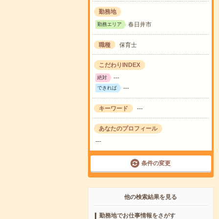
勤務地
春日井市
勤務エリア
職種
保育士
こだわりINDEX
---
絶対
---
できれば
キーワード
---
あなたのプロフィール
---
条件の変更
他の検索結果を見る
勤務地でお仕事情報をさがす