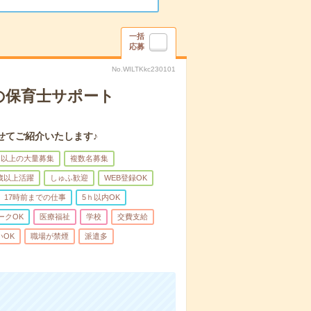
一括
応募
No.WILTKkc230101
の保育士サポート
せてご紹介いたします♪
名以上の大量募集
複数名募集
0歳以上活躍
しゅふ歓迎
WEB登録OK
17時前までの仕事
5ｈ以内OK
ークOK
医療福祉
学校
交費支給
いOK
職場が禁煙
派遣多