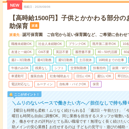
NEW
掲載日
2026/08/06
【高時給1500円】子供とかかわる部分
助保育
派遣
認可保育園 ご自宅から近い保育園など、ご希望に合わせ
派遣先
職種未経験OK
社会人未経験OK
ブランクOK
既卒第二新卒OK
10
友達と一緒OK
OA不要
英語不要
履歴書不要
40～50代活躍
6
週2～3日勤務
週4日勤務
週5日勤務
土日祝休
16時前までの仕事
午後のみOK
残業なし
シフト
交替制勤務
扶養控内
副業・Wワ
車通勤可
服装自由
社食/補助あり
日払いOK
週払いOK
即日払
電話対応なし
ルーティン
自転車・バイクOK
保育
ここがポイント！
＼ムリのないペースで働きたい方へ／担任なしで持ち帰
【曜日も時間も柔軟！ムリなく続けられる】「週2日・午前だけ」「
曜日も時間も自由に調整OK。同じ業務を担当するスタッフが複数い
き、働きやすさの評判がとても高い職場です！無理なく長く続けたい
助メインの安心業務】お任せするのは 子どもの見守り・遊びの補助