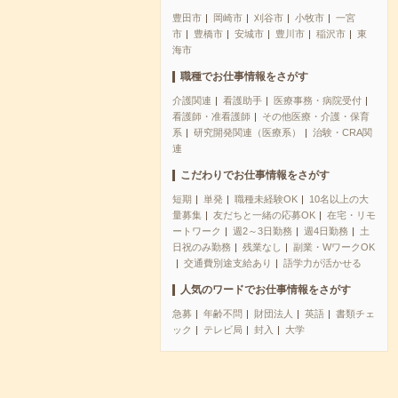
豊田市
岡崎市
刈谷市
小牧市
一宮
市
豊橋市
安城市
豊川市
稲沢市
東
海市
職種でお仕事情報をさがす
介護関連
看護助手
医療事務・病院受付
看護師・准看護師
その他医療・介護・保育
系
研究開発関連（医療系）
治験・CRA関
連
こだわりでお仕事情報をさがす
短期
単発
職種未経験OK
10名以上の大
量募集
友だちと一緒の応募OK
在宅・リモ
ートワーク
週2～3日勤務
週4日勤務
土
日祝のみ勤務
残業なし
副業・WワークOK
交通費別途支給あり
語学力が活かせる
人気のワードでお仕事情報をさがす
急募
年齢不問
財団法人
英語
書類チェ
ック
テレビ局
封入
大学