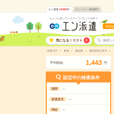
エン派遣
15490
件
エンバイト
22168
件
ちょうど良いワークライフバランスが叶う
東海版
気になる！リスト
0
保存し
派遣TOP
東海
愛知県
愛知県春日井市
,
1
4
4
3
平均時給:
円
設定中の検索条件
期間
---
派遣形式
---
時給
---