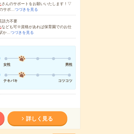
士
さんのサポートをお願いいたします！▽
のサポ…
つづきを見る
 英語力不要
士
なども可※資格があれば保育園でのお仕
駅か…
つづきを見る
女性
男性
テキパキ
コツコツ
詳しく見る