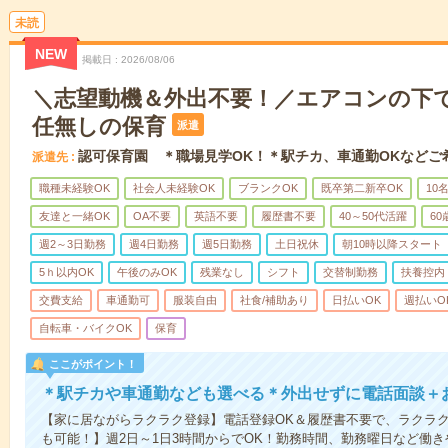
未読
NEW
掲載日
2026/08/06
＼志望動機＆外出不要！／エアコンの下
任無しの保育
派遣
認可保育園 ＊職場見学OK！＊駅チカ、車通勤OKなどご
派遣先
職種未経験OK
社会人未経験OK
ブランクOK
既卒第二新卒OK
10
友達と一緒OK
OA不要
英語不要
履歴書不要
40～50代活躍
6
週2～3日勤務
週4日勤務
週5日勤務
土日祝休
朝10時以降スタート
5ｈ以内OK
午後のみOK
残業なし
シフト
交替制勤務
扶養控内
交費支給
車通勤可
服装自由
社食/補助あり
日払いOK
週払いO
自転車・バイクOK
保育
ここがポイント！
＊駅チカや車通勤なども選べる＊外出せずに電話面談＋
【家に居ながらラクラク登録】電話登録OK＆履歴書不要で、ラクラ
も可能！】週2日～1日3時間からでOK！勤務時間、勤務曜日など働