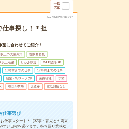
一括
応募
No.MNPW1009997
で仕事探し！＊担
希望に合わせてご紹介！
名以上の大量募集
複数名募集
0歳以上活躍
しゅふ歓迎
WEB登録OK
16時前までの仕事
17時前までの仕事
副業・WワークOK
医療福祉
学校
K
職場が禁煙
派遣多
電話対応なし
お仕事選び
クお仕事スタート＊【家事・育児との両立
きやすい日程を選べます。持ち帰り業務な