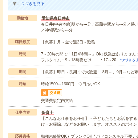
業…
つづきを見る
勤務地
愛知県春日井市
春日井(中央本線)駅から---分／高蔵寺駅から---分／勝川
／神領駅から---分
曜日頻度
【急募】月～金で週2日～勤務
時間
7～20時の間で「1日4時間～」OK♪残業はありませ
フルタイム：9～18時夜だけ ：17～20…
つづきを
期間
【急募】即日～長期まで大歓迎！ 8月～、9月～など
時給
時給1500～1600円 ◇日払いOK
交通費
交通費規定内支給
仕事内容
保育士
【こんなお仕事をお任せ】・子どもたちとお話をする
け・お掃除…などをお願いします。オススメのポイン
応募資格
職種未経験OK / ブランクOK / パソコンスキル不要 /