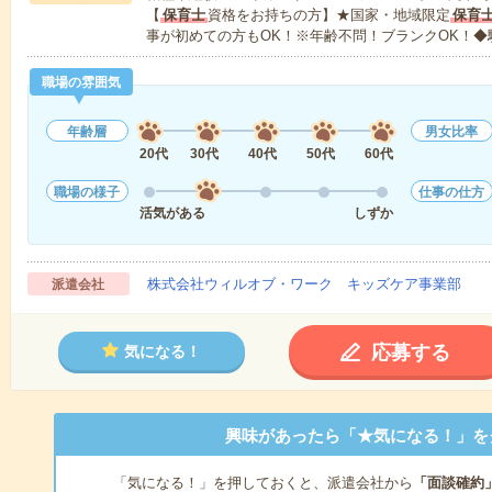
【
保育士
資格をお持ちの方】★国家・地域限定
保育
事が初めての方もOK！※年齢不問！ブランクOK！◆
職場の雰囲気
年齢層
男女比率
20代
30代
40代
50代
60代
職場の様子
仕事の仕方
活気がある
しずか
株式会社ウィルオブ・ワーク キッズケア事業部
派遣会社
応募する
気になる！
興味があったら「★気になる！」を
「気になる！」を押しておくと、派遣会社から
「面談確約