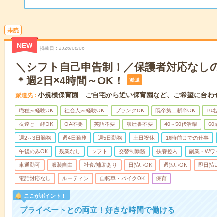
未読
NEW
掲載日
2026/08/06
＼シフト自己申告制！／保護者対応なし
＊週2日×4時間～OK！
派遣
小規模保育園 ご自宅から近い保育園など、ご希望に合わ
派遣先
職種未経験OK
社会人未経験OK
ブランクOK
既卒第二新卒OK
10
友達と一緒OK
OA不要
英語不要
履歴書不要
40～50代活躍
6
週2～3日勤務
週4日勤務
週5日勤務
土日祝休
16時前までの仕事
午後のみOK
残業なし
シフト
交替制勤務
扶養控内
副業・Wワ
車通勤可
服装自由
社食/補助あり
日払いOK
週払いOK
即日払
電話対応なし
ルーティン
自転車・バイクOK
保育
ここがポイント！
プライベートとの両立！好きな時間で働ける