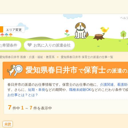
ヘル
エリア変更
た希望条件
お気に入りの派遣会社
愛知県春日井市 医療・介護・福祉・教育系
愛知県春日井市 保育士の派遣の仕事一覧
愛知県春日井市
保育士
で
の派遣の
春日井市の派遣のお仕事情報です。保育士のお仕事の他に、
介護関連
、
看護助
す。さらに、
短期
・
単発
などの期間や、
職種未経験OK
などのこだわり条件で
お仕事とは？とは？
7
1
7
件中
～
件を表示中
未読