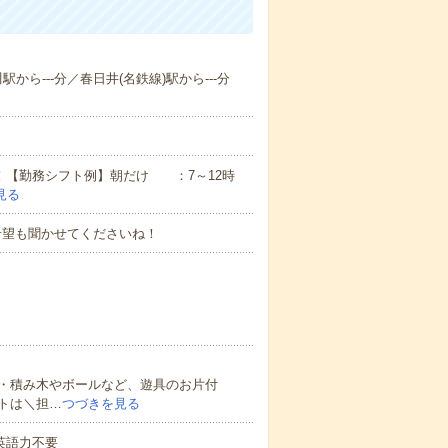
駅から---分／春日井(名鉄線)駅から---分
ん！【勤務シフト例】朝だけ ：7～12時
見る
希望も聞かせてくださいね！
・積み木やボールなど、遊具のお片付
トは＼担…
つづきを見る
 英語力不要