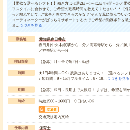
【柔軟な選べるシフト！】働き方は≪週2日～≫≪1日4時間～≫と柔
フスタイルに合わせて、ご希望の勤務時間を教えてください＊＊【保
っと離れていて…”“家事と両立できるのかな？”そんな風に悩んでい
コーディネーターがばっちりサポートするのでご希望の勤務条件を教
ま…
つづきを見る
勤務地
愛知県春日井市
春日井(中央本線)駅から---分／高蔵寺駅から---分／勝川
／神領駅から---分
曜日頻度
【急募】月～金で週2日～勤務
時間
★1日4時間～OK♪ 残業はありません！ 【選べるシフ
♪ 短時間：9～15時フルタイム：9～18…
つづきを見る
期間
【急募】即日～長期まで大歓迎！ まずは、希望を聞
時給
時給1500～1600円 ◇日払いOK
交通費
交通費規定内支給
仕事内容
保育士