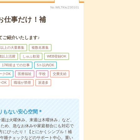
No.WILTKkc230101
のお仕事だけ！補
てご紹介いたします♪
名以上の大量募集
複数名募集
0歳以上活躍
しゅふ歓迎
WEB登録OK
17時前までの仕事
5ｈ以内OK
ークOK
医療福祉
学校
交費支給
いOK
職場が禁煙
派遣多
りもない安心空間＊
今週は火曜休み、来週は木曜休み」など、
るため、急なお休みや家庭都合にも対応で
方にぴったり！【とにかくシンプル！補
・午睡チェックなどのサポート中心。重い