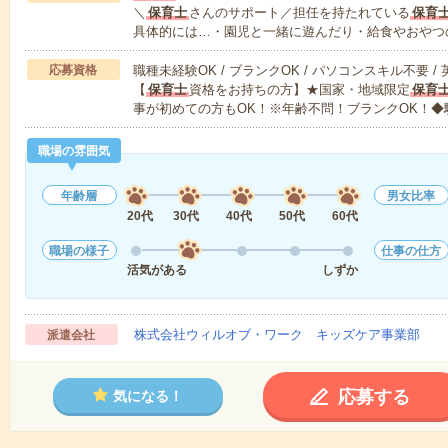
＼
保育士
さんのサポート／担任を持たれている
保育
具体的には…・園児と一緒に遊んだり・給食やおやつ
応募資格
職種未経験OK / ブランクOK / パソコンスキル不要 /
【
保育士
資格をお持ちの方】★国家・地域限定
保育
事が初めての方もOK！※年齢不問！ブランクOK！◆
職場の雰囲気
年齢層
男女比率
20代
30代
40代
50代
60代
職場の様子
仕事の仕方
活気がある
しずか
株式会社ウィルオブ・ワーク キッズケア事業部
派遣会社
応募する
気になる！