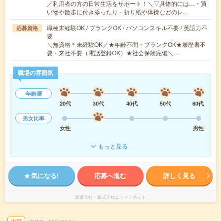
／利用者の方の日常生活をサポート！＼▽具体的には…・買
い物や散歩に付き添ったり・折り紙や体操などのレ…
職種未経験OK / ブランクOK / パソコンスキル不要 / 英語力不
応募資格
要
＼無資格＊未経験OK／★年齢不問・ブランクOK★履歴書不
要・来社不要（電話登録OK）★社会保険完備＼…
職場の雰囲気
年齢層
20代
30代
40代
50代
60代
男女比率
女性
男性
もっと見る
気になる!
応募へ進む
詳しく見る
派遣会社
株式会社ニッソーネット