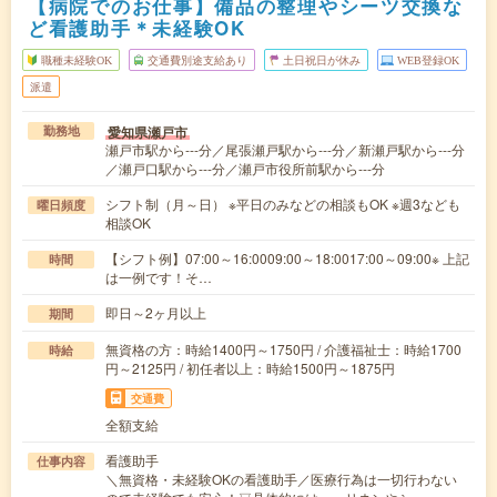
【病院でのお仕事】備品の整理やシーツ交換な
ど看護助手＊未経験OK
職種未経験OK
交通費別途支給あり
土日祝日が休み
WEB登録OK
派遣
愛知県瀬戸市
勤務地
瀬戸市駅から---分／尾張瀬戸駅から---分／新瀬戸駅から---分
／瀬戸口駅から---分／瀬戸市役所前駅から---分
シフト制（月～日） ※平日のみなどの相談もOK ※週3なども
曜日頻度
相談OK
【シフト例】07:00～16:0009:00～18:0017:00～09:00※ 上記
時間
は一例です！そ…
即日～2ヶ月以上
期間
無資格の方：時給1400円～1750円 / 介護福祉士：時給1700
時給
円～2125円 / 初任者以上：時給1500円～1875円
交通費
全額支給
看護助手
仕事内容
＼無資格・未経験OKの看護助手／医療行為は一切行わない