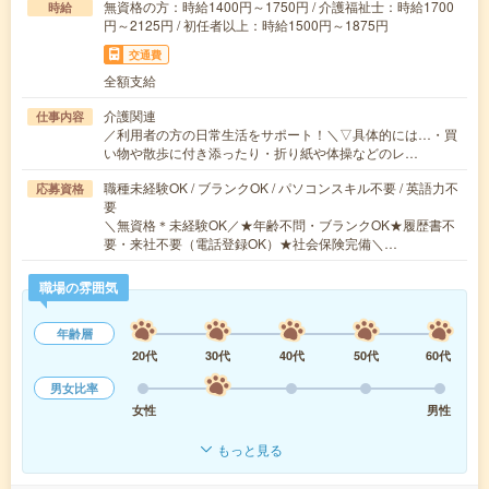
無資格の方：時給1400円～1750円 / 介護福祉士：時給1700
時給
円～2125円 / 初任者以上：時給1500円～1875円
交通費
全額支給
介護関連
仕事内容
／利用者の方の日常生活をサポート！＼▽具体的には…・買
い物や散歩に付き添ったり・折り紙や体操などのレ…
職種未経験OK / ブランクOK / パソコンスキル不要 / 英語力不
応募資格
要
＼無資格＊未経験OK／★年齢不問・ブランクOK★履歴書不
要・来社不要（電話登録OK）★社会保険完備＼…
職場の雰囲気
年齢層
20代
30代
40代
50代
60代
男女比率
女性
男性
もっと見る