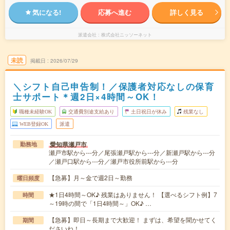
気になる!
応募へ進む
詳しく見る
派遣会社
株式会社ニッソーネット
未読
掲載日
2026/07/29
＼シフト自己申告制！／保護者対応なしの保育
士サポート＊週2日×4時間～OK！
職種未経験OK
交通費別途支給あり
土日祝日が休み
残業なし
WEB登録OK
派遣
愛知県瀬戸市
勤務地
瀬戸市駅から---分／尾張瀬戸駅から---分／新瀬戸駅から---分
／瀬戸口駅から---分／瀬戸市役所前駅から---分
【急募】月～金で週2日～勤務
曜日頻度
★1日4時間～OK♪ 残業はありません！ 【選べるシフト例】7
時間
～19時の間で「1日4時間～」OK♪ …
【急募】即日～長期まで大歓迎！ まずは、希望を聞かせてく
期間
ださいね！