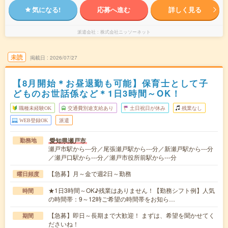
気になる!
応募へ進む
詳しく見る
派遣会社
株式会社ニッソーネット
未読
掲載日
2026/07/27
【8月開始＊お昼退勤も可能】保育士として子
どものお世話係など＊1日3時間～OK！
職種未経験OK
交通費別途支給あり
土日祝日が休み
残業なし
WEB登録OK
派遣
愛知県瀬戸市
勤務地
瀬戸市駅から---分／尾張瀬戸駅から---分／新瀬戸駅から---分
／瀬戸口駅から---分／瀬戸市役所前駅から---分
【急募】月～金で週2日～勤務
曜日頻度
★1日3時間～OK♪残業はありません！【勤務シフト例】人気
時間
の時間帯：9～12時ご希望の時間帯をお知ら…
【急募】即日～長期まで大歓迎！ まずは、希望を聞かせてく
期間
ださいね！