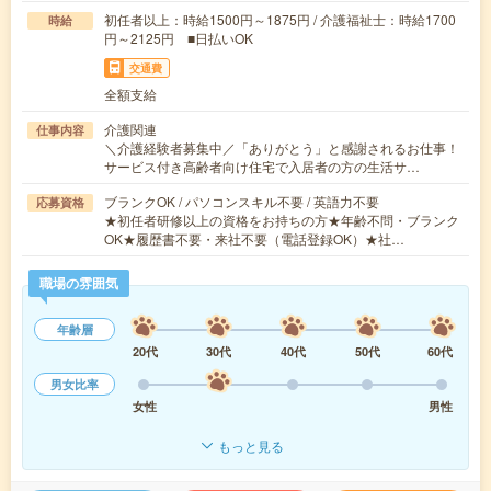
初任者以上：時給1500円～1875円 / 介護福祉士：時給1700
時給
円～2125円 ■日払いOK
交通費
全額支給
介護関連
仕事内容
＼介護経験者募集中／「ありがとう」と感謝されるお仕事！
サービス付き高齢者向け住宅で入居者の方の生活サ…
ブランクOK / パソコンスキル不要 / 英語力不要
応募資格
★初任者研修以上の資格をお持ちの方★年齢不問・ブランク
OK★履歴書不要・来社不要（電話登録OK）★社…
職場の雰囲気
年齢層
20代
30代
40代
50代
60代
男女比率
女性
男性
もっと見る