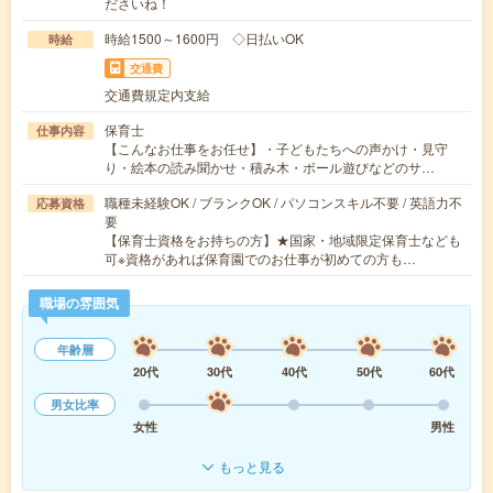
ださいね！
時給1500～1600円 ◇日払いOK
時給
交通費
交通費規定内支給
保育士
仕事内容
【こんなお仕事をお任せ】・子どもたちへの声かけ・見守
り・絵本の読み聞かせ・積み木・ボール遊びなどのサ…
職種未経験OK / ブランクOK / パソコンスキル不要 / 英語力不
応募資格
要
【保育士資格をお持ちの方】★国家・地域限定保育士なども
可※資格があれば保育園でのお仕事が初めての方も…
職場の雰囲気
年齢層
20代
30代
40代
50代
60代
男女比率
女性
男性
もっと見る