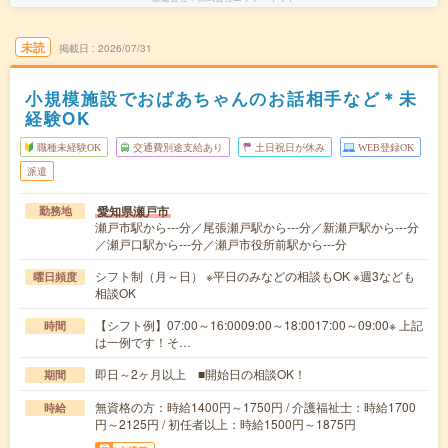
未読
掲載日
2026/07/31
小規模施設でおばあちゃんのお話相手など＊未
経験OK
職種未経験OK
交通費別途支給あり
土日祝日が休み
WEB登録OK
派遣
愛知県瀬戸市
勤務地
瀬戸市駅から---分／尾張瀬戸駅から---分／新瀬戸駅から---分
／瀬戸口駅から---分／瀬戸市役所前駅から---分
シフト制（月～日） ※平日のみなどの相談もOK ※週3なども
曜日頻度
相談OK
【シフト例】07:00～16:0009:00～18:0017:00～09:00※ 上記
時間
は一例です！そ…
即日～2ヶ月以上 ■開始日の相談OK！
期間
無資格の方：時給1400円～1750円 / 介護福祉士：時給1700
時給
円～2125円 / 初任者以上：時給1500円～1875円