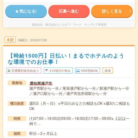
気になる!
応募へ進む
詳しく見る
派遣会社
株式会社ウィルオブ・ワーク キッズケア事業部
未読
掲載日
2026/07/28
【時給1500円】日払い！まるでホテルのよう
な環境でのお仕事！
交通費別途支給あり
土日祝日が休み
WEB登録OK
派遣
愛知県瀬戸市
勤務地
瀬戸市駅から---分／尾張瀬戸駅から---分／新瀬戸駅から---分
／瀬戸口駅から---分／瀬戸市役所前駅から---分
週5日（月～日） ※平日のみなどの相談もOK ※週3のご相談も
曜日頻度
OK
(1)07:00～16:00(2)09:00～18:00(3)17:00～09:00※ 上記は一
時間
例で…
即日～2ヶ月以上
期間