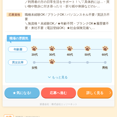
／利用者の方の日常生活をサポート！＼▽具体的には…・買
い物や散歩に付き添ったり・折り紙や体操などのレ…
職種未経験OK / ブランクOK / パソコンスキル不要 / 英語力不
応募資格
要
＼無資格＊未経験OK／★年齢不問・ブランクOK★履歴書不
要・来社不要（電話登録OK）★社会保険完備＼…
職場の雰囲気
年齢層
20代
30代
40代
50代
60代
男女比率
女性
男性
もっと見る
気になる!
応募へ進む
詳しく見る
派遣会社
株式会社ニッソーネット