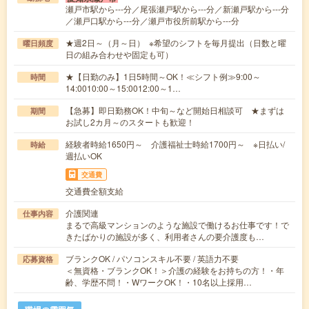
瀬戸市駅から---分／尾張瀬戸駅から---分／新瀬戸駅から---分
／瀬戸口駅から---分／瀬戸市役所前駅から---分
★週2日～（月～日） ※希望のシフトを毎月提出（日数と曜
曜日頻度
日の組み合わせや固定も可）
★【日勤のみ】1日5時間～OK！≪シフト例≫9:00～
時間
14:0010:00～15:0012:00～1…
【急募】即日勤務OK！中旬～など開始日相談可 ★まずは
期間
お試し2カ月～のスタートも歓迎！
経験者時給1650円～ 介護福祉士時給1700円～ ※日払い/
時給
週払いOK
交通費
交通費全額支給
介護関連
仕事内容
まるで高級マンションのような施設で働けるお仕事です！で
きたばかりの施設が多く、利用者さんの要介護度も…
ブランクOK / パソコンスキル不要 / 英語力不要
応募資格
＜無資格・ブランクOK！＞介護の経験をお持ちの方！・年
齢、学歴不問！・WワークOK！・10名以上採用…