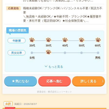
ので未経験でも安心！▽具体的には…・リネンやシ…
職種未経験OK / ブランクOK / パソコンスキル不要 / 英語力不
応募資格
要
＼無資格＊未経験OK／★年齢不問・ブランクOK★履歴書不
要・来社不要（電話登録OK）★社会保険完備＼…
職場の雰囲気
年齢層
20代
30代
40代
50代
60代
男女比率
女性
男性
もっと見る
気になる!
応募へ進む
詳しく見る
派遣会社
株式会社ニッソーネット
未読
掲載日
2026/08/07