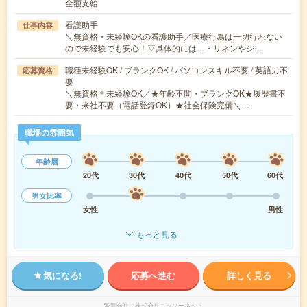
全額支給
看護助手
仕事内容
＼無資格・未経験OKの看護助手／医療行為は一切行わない
ので未経験でも安心！▽具体的には…・リネンやシ…
職種未経験OK / ブランクOK / パソコンスキル不要 / 英語力不
応募資格
要
＼無資格＊未経験OK／★年齢不問・ブランクOK★履歴書不
要・来社不要（電話登録OK）★社会保険完備＼…
職場の雰囲気
年齢層
20代
30代
40代
50代
60代
男女比率
女性
男性
もっと見る
気になる!
応募へ進む
詳しく見る
派遣会社
株式会社ニッソーネット