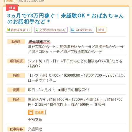
未読
掲載日
2026/08/04
NEW
3ヵ月で73万円稼ぐ！未経験OK＊おばあちゃん
のお話相手など＊
職種未経験OK
交通費別途支給あり
WEB登録OK
派遣
愛知県瀬戸市
勤務地
瀬戸市駅から---分／尾張瀬戸駅から---分／新瀬戸駅から---分
／瀬戸口駅から---分／瀬戸市役所前駅から---分
シフト制（月～日） ※平日のみなどの相談もOK ※週3なども
曜日頻度
相談OK
【シフト例】07:00～16:0009:00～18:0017:00～09:00※ 上記
時間
は一例です！そ…
即日～2ヶ月以上 ■開始日の相談OK！
期間
無資格の方：時給1400円～1750円 / 介護福祉士：時給1700
時給
円～2125円 / 初任者以上：時給1500円～1875円
交通費
全額支給
介護関連
仕事内容