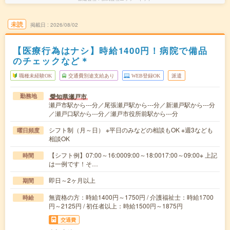
未読
掲載日
2026/08/02
【医療行為はナシ】時給1400円！病院で備品
のチェックなど＊
職種未経験OK
交通費別途支給あり
WEB登録OK
派遣
愛知県瀬戸市
勤務地
瀬戸市駅から---分／尾張瀬戸駅から---分／新瀬戸駅から---分
／瀬戸口駅から---分／瀬戸市役所前駅から---分
シフト制（月～日） ※平日のみなどの相談もOK ※週3なども
曜日頻度
相談OK
【シフト例】07:00～16:0009:00～18:0017:00～09:00※ 上記
時間
は一例です！そ…
即日～2ヶ月以上
期間
無資格の方：時給1400円～1750円 / 介護福祉士：時給1700
時給
円～2125円 / 初任者以上：時給1500円～1875円
交通費