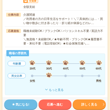
交通費
全額支給
介護関連
仕事内容
／利用者の方の日常生活をサポート！＼▽具体的には…・買
い物や散歩に付き添ったり・折り紙や体操などのレ…
職種未経験OK / ブランクOK / パソコンスキル不要 / 英語力不
応募資格
要
＼無資格＊未経験OK／★年齢不問・ブランクOK★履歴書不
要・来社不要（電話登録OK）★社会保険完備＼…
職場の雰囲気
年齢層
20代
30代
40代
50代
60代
男女比率
女性
男性
もっと見る
気になる!
応募へ進む
詳しく見る