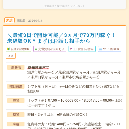
派遣会社
株式会社ニッソーネット
未読
掲載日
2026/07/31
＼最短3日で開始可能／3ヵ月で73万円稼ぐ！
未経験OK＊まずはお話し相手から
職種未経験OK
交通費別途支給あり
土日祝日が休み
WEB登録OK
派遣
愛知県瀬戸市
勤務地
瀬戸市駅から---分／尾張瀬戸駅から---分／新瀬戸駅から---分
／瀬戸口駅から---分／瀬戸市役所前駅から---分
シフト制（月～日） ※平日のみなどの相談もOK ※週3なども
曜日頻度
相談OK
【シフト例】07:00～16:0009:00～18:0017:00～09:00※ 上記
時間
は一例です！そ…
即日～2ヶ月以上 ■開始日の相談OK！
期間
無資格の方：時給1400円～1750円 / 介護福祉士：時給1700
時給
円～2125円 / 初任者以上：時給1500円～1875円