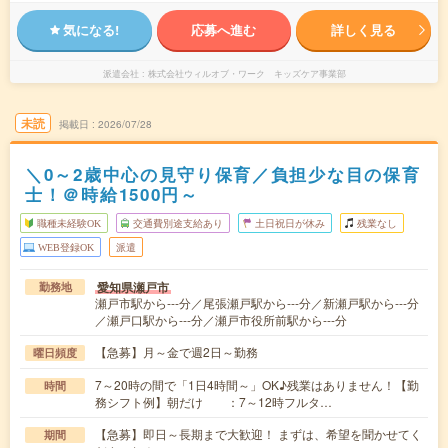
気になる!
応募へ進む
詳しく見る
派遣会社
株式会社ウィルオブ・ワーク キッズケア事業部
未読
掲載日
2026/07/28
＼0～2歳中心の見守り保育／負担少な目の保育
士！＠時給1500円～
職種未経験OK
交通費別途支給あり
土日祝日が休み
残業なし
WEB登録OK
派遣
愛知県瀬戸市
勤務地
瀬戸市駅から---分／尾張瀬戸駅から---分／新瀬戸駅から---分
／瀬戸口駅から---分／瀬戸市役所前駅から---分
【急募】月～金で週2日～勤務
曜日頻度
7～20時の間で「1日4時間～」OK♪残業はありません！【勤
時間
務シフト例】朝だけ ：7～12時フルタ…
【急募】即日～長期まで大歓迎！ まずは、希望を聞かせてく
期間