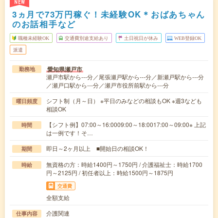
NEW
3ヵ月で73万円稼ぐ！未経験OK＊おばあちゃん
のお話相手など
職種未経験OK
交通費別途支給あり
土日祝日が休み
WEB登録OK
派遣
愛知県瀬戸市
勤務地
瀬戸市駅から---分／尾張瀬戸駅から---分／新瀬戸駅から---分
／瀬戸口駅から---分／瀬戸市役所前駅から---分
シフト制（月～日） ※平日のみなどの相談もOK ※週3なども
曜日頻度
相談OK
【シフト例】07:00～16:0009:00～18:0017:00～09:00※ 上記
時間
は一例です！そ…
即日～2ヶ月以上 ■開始日の相談OK！
期間
無資格の方：時給1400円～1750円 / 介護福祉士：時給1700
時給
円～2125円 / 初任者以上：時給1500円～1875円
交通費
全額支給
介護関連
仕事内容