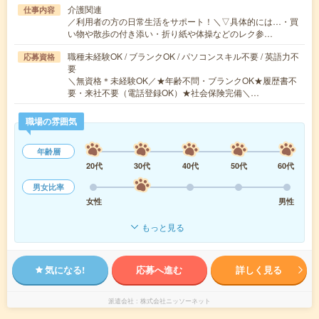
介護関連
仕事内容
／利用者の方の日常生活をサポート！＼▽具体的には…・買
い物や散歩の付き添い・折り紙や体操などのレク参…
職種未経験OK / ブランクOK / パソコンスキル不要 / 英語力不
応募資格
要
＼無資格＊未経験OK／★年齢不問・ブランクOK★履歴書不
要・来社不要（電話登録OK）★社会保険完備＼…
職場の雰囲気
年齢層
20代
30代
40代
50代
60代
男女比率
女性
男性
もっと見る
気になる!
応募へ進む
詳しく見る
派遣会社
株式会社ニッソーネット