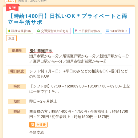
未読
掲載日
2026/08/04
NEW
【時給1400円】日払いOK＊プライベートと両
立⇒生活サポ
職種未経験OK
交通費別途支給あり
土日祝日が休み
WEB登録OK
派遣
愛知県瀬戸市
勤務地
瀬戸市駅から---分／尾張瀬戸駅から---分／新瀬戸駅から---分
／瀬戸口駅から---分／瀬戸市役所前駅から---分
シフト制（月～日） ※平日のみなどの相談もOK ※週3日など
曜日頻度
の相談もOK
【シフト例】07:00～16:0009:00～18:0017:00～09:00※ 上記
時間
は一例です！そ…
即日～2ヶ月以上
期間
無資格の方：時給1400円～1750円 / 介護福祉士：時給1700
時給
円～2125円 / 初任者以上：時給1500円～1875円
交通費
全額支給