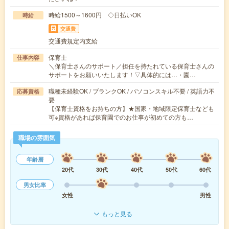
時給1500～1600円 ◇日払いOK
時給
交通費
交通費規定内支給
保育士
仕事内容
＼保育士さんのサポート／担任を持たれている保育士さんの
サポートをお願いいたします！▽具体的には…・園…
職種未経験OK / ブランクOK / パソコンスキル不要 / 英語力不
応募資格
要
【保育士資格をお持ちの方】★国家・地域限定保育士なども
可※資格があれば保育園でのお仕事が初めての方も…
職場の雰囲気
年齢層
20代
30代
40代
50代
60代
男女比率
女性
男性
もっと見る