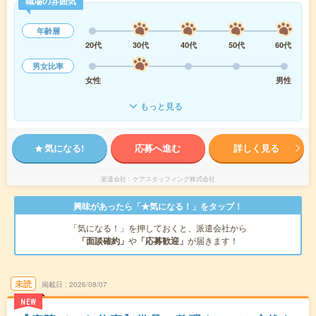
職場の雰囲気
年齢層
20代
30代
40代
50代
60代
男女比率
女性
男性
もっと見る
気になる!
応募へ進む
詳しく見る
派遣会社
ケアスタッフィング株式会社
興味があったら「★気になる！」をタップ！
「気になる！」を押しておくと、派遣会社から
「面談確約」
や
「応募歓迎」
が届きます！
未読
掲載日
2026/08/07
NEW