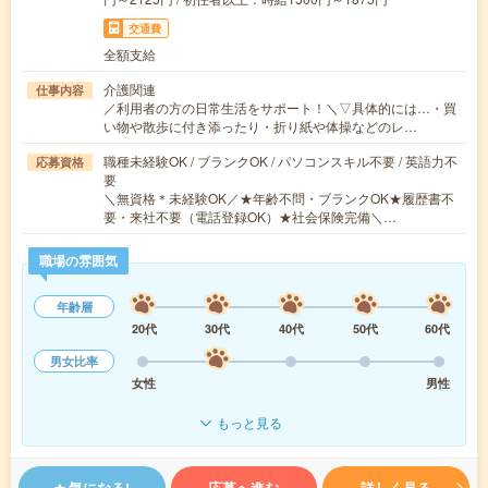
交通費
全額支給
介護関連
仕事内容
／利用者の方の日常生活をサポート！＼▽具体的には…・買
い物や散歩に付き添ったり・折り紙や体操などのレ…
職種未経験OK / ブランクOK / パソコンスキル不要 / 英語力不
応募資格
要
＼無資格＊未経験OK／★年齢不問・ブランクOK★履歴書不
要・来社不要（電話登録OK）★社会保険完備＼…
職場の雰囲気
年齢層
20代
30代
40代
50代
60代
男女比率
女性
男性
もっと見る
気になる!
応募へ進む
詳しく見る