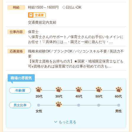
時給1500～1600円 ◇日払いOK
時給
交通費
交通費規定内支給
保育士
仕事内容
＼保育士さんのサポート／保育士さんのお手伝いをメインに
お任せ！▽具体的には…・園児と一緒に遊んだり・…
職種未経験OK / ブランクOK / パソコンスキル不要 / 英語力不
応募資格
要
【保育士資格をお持ちの方】★国家・地域限定保育士なども
可※資格があれば保育園でのお仕事が初めての方も…
職場の雰囲気
年齢層
20代
30代
40代
50代
60代
男女比率
女性
男性
もっと見る