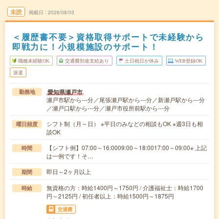
未読
掲載日
2026/08/03
＜履歴書不要＞資格取得サポートで未経験から
即戦力に！小規模施設のサポート！
職種未経験OK
交通費別途支給あり
土日祝日が休み
WEB登録OK
派遣
愛知県瀬戸市
勤務地
瀬戸市駅から---分／尾張瀬戸駅から---分／新瀬戸駅から---分
／瀬戸口駅から---分／瀬戸市役所前駅から---分
シフト制（月～日） ※平日のみなどの相談もOK ※週3日も相
曜日頻度
談OK
【シフト例】07:00～16:0009:00～18:0017:00～09:00※ 上記
時間
は一例です！そ…
即日～2ヶ月以上
期間
無資格の方：時給1400円～1750円 / 介護福祉士：時給1700
時給
円～2125円 / 初任者以上：時給1500円～1875円
交通費