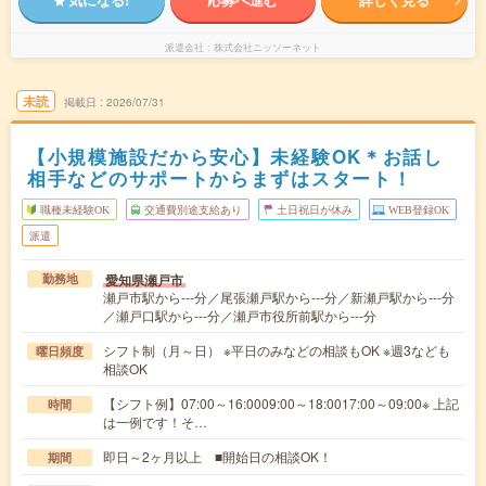
派遣会社
株式会社ニッソーネット
未読
掲載日
2026/07/31
【小規模施設だから安心】未経験OK＊お話し
相手などのサポートからまずはスタート！
職種未経験OK
交通費別途支給あり
土日祝日が休み
WEB登録OK
派遣
愛知県瀬戸市
勤務地
瀬戸市駅から---分／尾張瀬戸駅から---分／新瀬戸駅から---分
／瀬戸口駅から---分／瀬戸市役所前駅から---分
シフト制（月～日） ※平日のみなどの相談もOK ※週3なども
曜日頻度
相談OK
【シフト例】07:00～16:0009:00～18:0017:00～09:00※ 上記
時間
は一例です！そ…
即日～2ヶ月以上 ■開始日の相談OK！
期間