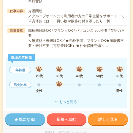
全額支給
介護関連
仕事内容
／グループホームにて利用者の方の日常生活をサポート！＼
▽具体的には…・買い物や散歩に付き添ったり・折…
職種未経験OK / ブランクOK / パソコンスキル不要 / 英語力不
応募資格
要
＼無資格＊未経験OK／★年齢不問・ブランクOK★履歴書不
要・来社不要（電話登録OK）★社会保険完備＼…
職場の雰囲気
年齢層
20代
30代
40代
50代
60代
男女比率
女性
男性
もっと見る
気になる!
応募へ進む
詳しく見る
派遣会社
株式会社ニッソーネット