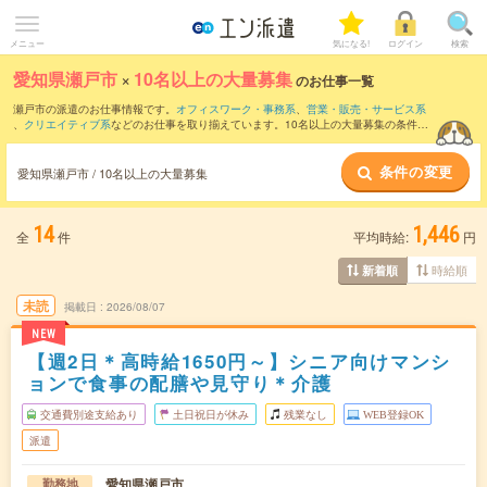
メニュー
気になる!
ログイン
検索
愛知県瀬戸市
×
10名以上の大量募集
のお仕事一覧
瀬戸市の派遣のお仕事情報です。
オフィスワーク・事務系
、
営業・販売・サービス系
、
クリエイティブ系
などのお仕事を取り揃えています。10名以上の大量募集の条件の
他に、
交通費別途支給あり
、
職種未経験OK
、
友だちと一緒の応募OK
などのこだわり
条件も取り揃えています。
条件の変更
愛知県瀬戸市 / 10名以上の大量募集
14
1,446
全
件
平均時給:
円
時給順
新着順
未読
掲載日
2026/08/07
NEW
【週2日＊高時給1650円～】シニア向けマンシ
ョンで食事の配膳や見守り＊介護
交通費別途支給あり
土日祝日が休み
残業なし
WEB登録OK
派遣
愛知県瀬戸市
勤務地