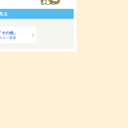
見る
「その他」
のエン派遣