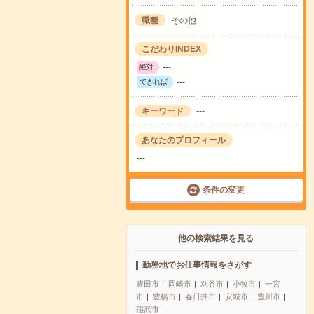
職種
その他
こだわりINDEX
---
絶対
---
できれば
キーワード
---
あなたのプロフィール
---
条件の変更
他の検索結果を見る
勤務地でお仕事情報をさがす
豊田市
岡崎市
刈谷市
小牧市
一宮
市
豊橋市
春日井市
安城市
豊川市
稲沢市