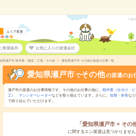
ヘル
エリア変更
た希望条件
お気に入りの派遣会社
知県瀬戸市 軽作業・物流・工場・その他
愛知県瀬戸市 その他の派遣の仕事一覧
愛知県瀬戸市
その他
で
の派遣のお
瀬戸市の派遣のお仕事情報です。その他のお仕事の他に、
軽作業（仕分け・ピ
工）
、
マシンオペレーター
などを取り揃えています。さらに、
短期
・
単発
など
で絞り込んでいただけます。
「
愛知県瀬戸市
×
その
に関するエン派遣は見つかりません