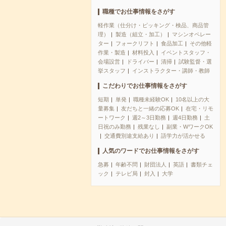
職種でお仕事情報をさがす
軽作業（仕分け・ピッキング・検品、商品管
理）
製造（組立・加工）
マシンオペレー
ター
フォークリフト
食品加工
その他軽
作業・製造
材料投入
イベントスタッフ・
会場設営
ドライバー
清掃
試験監督・選
挙スタッフ
インストラクター・講師・教師
こだわりでお仕事情報をさがす
短期
単発
職種未経験OK
10名以上の大
量募集
友だちと一緒の応募OK
在宅・リモ
ートワーク
週2～3日勤務
週4日勤務
土
日祝のみ勤務
残業なし
副業・WワークOK
交通費別途支給あり
語学力が活かせる
人気のワードでお仕事情報をさがす
急募
年齢不問
財団法人
英語
書類チェ
ック
テレビ局
封入
大学