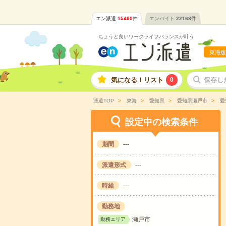
エン派遣
15490
件
エンバイト
22168
件
ちょうど良いワークライフバランスが叶う
東海版
気になる！リスト
0
保存し
派遣TOP
東海
愛知県
愛知県瀬戸市
愛
設定中の検索条件
期間
---
派遣形式
---
時給
---
勤務地
瀬戸市
勤務エリア