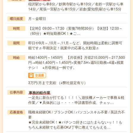
稲沢駅から車8分／妙興寺駅から車10分／名鉄一宮駅から車
14分／尾張一宮駅から車15分／岩倉(愛知県)駅から車15分
月～金曜日
曜日頻度
【定時】09:00～17:30（実働7時間30分）【休憩】12:00～
時間
（60分）★時短勤務OK！★ご…
即日や9月～,10月～,11月～など、開始時期は柔軟に調整可
期間
能です♬早期決定！就業中の応募も大歓迎♬
時給1400円～1450円 【月収例】月収210,000円～217,500
時給
円→時給1,400円～1,450円×実働7.5H×週5日勤務×4週+残業
ナシ！ ※月収例は一例です。
交通費
3万円/月まで支給 （※弊社規定有り）
事務的軽作業
仕事内容
一足先に新台が打てる！！！！＼遊技機メーカーで事務＆軽
作業／▼具体的には・・・・申請書類作成、チェッ…
職種未経験OK / ブランクOK / パソコンスキル不要 / 英語力不
応募資格
要
★完全未経験OK！★パチンコ好きにはたまらないっ！！も
ちろん未経験でも応募OK♪丁寧に教えてもらえる…