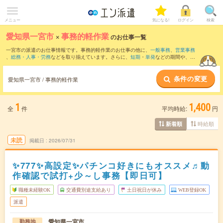
メニュー
気になる!
ログイン
検索
愛知県一宮市
×
事務的軽作業
のお仕事一覧
一宮市の派遣のお仕事情報です。事務的軽作業のお仕事の他に、
一般事務
、
営業事務
、
総務・人事・労務
などを取り揃えています。さらに、
短期
・
単発
などの期間や、
職
種未経験OK
などのこだわり条件で絞り込んでいただけます。
条件の変更
愛知県一宮市 / 事務的軽作業
1
1,400
全
件
平均時給:
円
時給順
新着順
未読
掲載日
2026/07/31
✨777✨高設定✨パチンコ好きにもオススメ♬動
作確認で試打+少～し事務【即日可】
職種未経験OK
交通費別途支給あり
土日祝日が休み
WEB登録OK
派遣
愛知県一宮市
勤務地