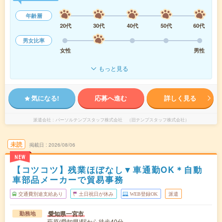
年齢層
20代
30代
40代
50代
60代
男女比率
女性
男性
もっと見る
気になる!
応募へ進む
詳しく見る
派遣会社
パーソルテンプスタッフ株式会社 （旧テンプスタッフ株式会社）
未読
掲載日
2026/08/06
NEW
【コツコツ】残業ほぼなし▼車通勤OK＊自動
車部品メーカーで貿易事務
交通費別途支給あり
土日祝日が休み
WEB登録OK
派遣
愛知県一宮市
勤務地
萩原(愛知県)駅から徒歩40分