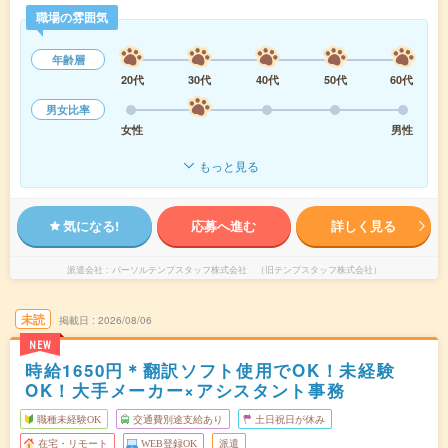
職場の雰囲気
年齢層
20代
30代
40代
50代
60代
男女比率
女性
男性
もっと見る
気になる!
応募へ進む
詳しく見る
派遣会社
パーソルテンプスタッフ株式会社 （旧テンプスタッフ株式会社）
未読
掲載日
2026/08/06
NEW
時給1650円＊翻訳ソフト使用でOK！未経験
OK！大手メーカー×アシスタント事務
職種未経験OK
交通費別途支給あり
土日祝日が休み
在宅・リモート
WEB登録OK
派遣