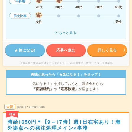
年齢層
20代
30代
40代
50代
60代
男女比率
女性
男性
もっと見る
気になる!
応募へ進む
詳しく見る
派遣会社
株式会社メイテックキャスト 名古屋支店 オフィスワーク事業部
興味があったら「★気になる！」をタップ！
「気になる！」を押しておくと、派遣会社から
「面談確約」
や
「応募歓迎」
が届きます！
未読
掲載日
2026/08/06
NEW
時給1650円＊【9－17時】週1日在宅あり！海
外拠点への発注処理メイン×事務