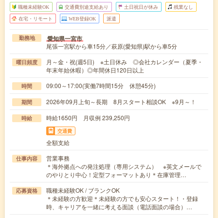
職種未経験OK
交通費別途支給あり
土日祝日が休み
残業なし
在宅・リモート
WEB登録OK
派遣
愛知県一宮市
勤務地
尾張一宮駅から車15分／萩原(愛知県)駅から車5分
月～金・祝(週5日) ※土日休み ◎会社カレンダー（夏季・
曜日頻度
年末年始休暇）◎年間休日120日以上
09:00～17:00(実働7時間15分 休憩45分)
時間
2026年09月上旬～長期 8月スタート相談OK ※9月～！
期間
時給1650円 月収例 239,250円
時給
交通費
全額支給
営業事務
仕事内容
＊海外拠点への発注処理（専用システム） ※英文メールで
のやりとり中心！定型フォーマットあり＊在庫管理…
職種未経験OK / ブランクOK
応募資格
＊未経験の方歓迎＊未経験の方でも安心スタート！・登録
時、キャリアを一緒に考える面談（電話面談の場合）…