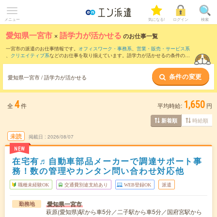
メニュー
気になる!
ログイン
検索
愛知県一宮市
×
語学力が活かせる
のお仕事一覧
一宮市の派遣のお仕事情報です。
オフィスワーク・事務系
、
営業・販売・サービス系
、
クリエイティブ系
などのお仕事を取り揃えています。語学力が活かせるの条件の他
に、
交通費別途支給あり
、
職種未経験OK
、
友だちと一緒の応募OK
などのこだわり条
件も取り揃えています。
条件の変更
愛知県一宮市 / 語学力が活かせる
4
1,650
全
件
平均時給:
円
時給順
新着順
未読
掲載日
2026/08/07
NEW
在宅有♬自動車部品メーカーで調達サポート事
務！数の管理やカンタン問い合わせ対応他
職種未経験OK
交通費別途支給あり
WEB登録OK
派遣
愛知県一宮市
勤務地
萩原(愛知県)駅から車5分／二子駅から車5分／国府宮駅から