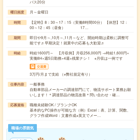
バス20分
月～金曜日
曜日頻度
【定時】8：30～17：15（実働8時間00分） 【休憩】12：
時間
00～12：45（昼食） 17…
即日や9月～,10月～,11月～など、開始時期は柔軟に調整可
期間
能です♬早期決定！就業中の応募も大歓迎♬
時給1600円～ 【月収例】月収256,000円 →時給1,600円×
時給
実働8H×週5日勤務×4週+残業ナシ！ ※月収は一例です
交通費
3万円/月まで支給 （※弊社規定有り）
一般事務
仕事内容
自動車部品メーカーの調達部門にて、物流サポート業務お願
いします！＊調達部品の物流改善＊問い合わせ・確…
職種未経験OK / ブランクOK
応募資格
基本的なPC操作が可能な方（例）Excel：表、計算、関数、
グラフ作成Word：文書作成※英文でメー…
職場の雰囲気