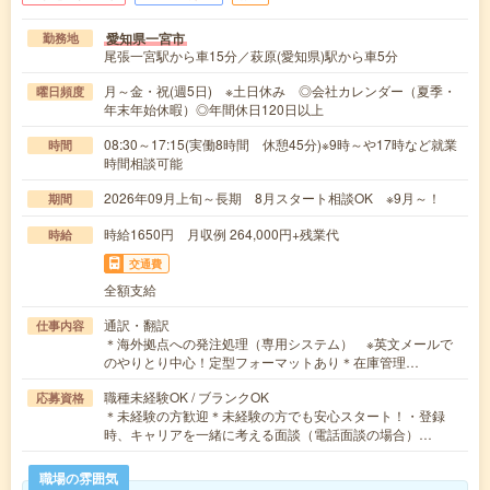
愛知県一宮市
勤務地
尾張一宮駅から車15分／萩原(愛知県)駅から車5分
月～金・祝(週5日) ※土日休み ◎会社カレンダー（夏季・
曜日頻度
年末年始休暇）◎年間休日120日以上
08:30～17:15(実働8時間 休憩45分)※9時～や17時など就業
時間
時間相談可能
2026年09月上旬～長期 8月スタート相談OK ※9月～！
期間
時給1650円 月収例 264,000円+残業代
時給
交通費
全額支給
通訳・翻訳
仕事内容
＊海外拠点への発注処理（専用システム） ※英文メールで
のやりとり中心！定型フォーマットあり＊在庫管理…
職種未経験OK / ブランクOK
応募資格
＊未経験の方歓迎＊未経験の方でも安心スタート！・登録
時、キャリアを一緒に考える面談（電話面談の場合）…
職場の雰囲気