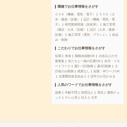
職種でお仕事情報をさがす
ＣＡＤ（機械・電気・電子）
ＣＡＤ（土
木・建築・設備）
設計（機械・電気・電
子）
研究開発関連（技術系）
施工管理
（建設・土木・設備）
設計（土木・建築・
設備）
施工管理（電気・プラント）
組込
み・制御
こだわりでお仕事情報をさがす
短期
単発
職種未経験OK
10名以上の大
量募集
友だちと一緒の応募OK
在宅・リモ
ートワーク
週2～3日勤務
週4日勤務
土
日祝のみ勤務
残業なし
副業・WワークOK
交通費別途支給あり
語学力が活かせる
人気のワードでお仕事情報をさがす
急募
年齢不問
財団法人
英語
書類チェ
ック
テレビ局
封入
大学