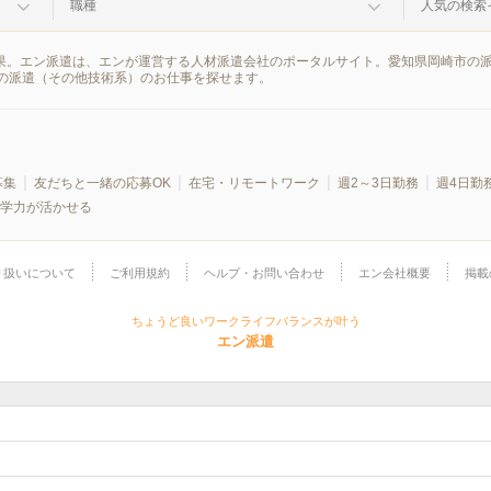
職種
人気の検索
結果。エン派遣は、エンが運営する人材派遣会社のポータルサイト。愛知県岡崎市の
の派遣（その他技術系）のお仕事を探せます。
募集
友だちと一緒の応募OK
在宅・リモートワーク
週2～3日勤務
週4日勤
学力が活かせる
り扱いについて
ご利用規約
ヘルプ・お問い合わせ
エン会社概要
掲載
ちょうど良いワークライフバランスが叶う
エン派遣