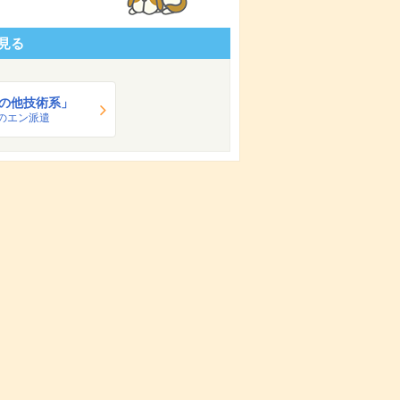
見る
の他技術系」
のエン派遣