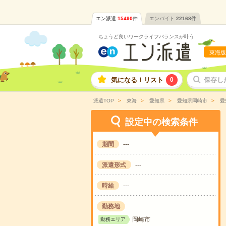
エン派遣
15490
件
エンバイト
22168
件
ちょうど良いワークライフバランスが叶う
東海版
気になる！リスト
0
保存し
派遣TOP
東海
愛知県
愛知県岡崎市
愛
設定中の検索条件
期間
---
派遣形式
---
時給
---
勤務地
岡崎市
勤務エリア