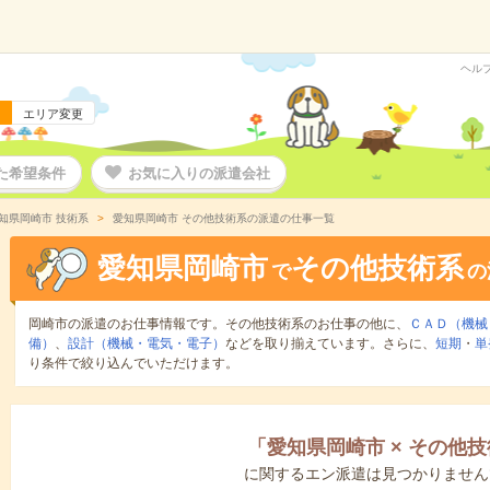
ヘル
エリア変更
た希望条件
お気に入りの派遣会社
知県岡崎市 技術系
愛知県岡崎市 その他技術系の派遣の仕事一覧
愛知県岡崎市
その他技術系
で
の
岡崎市の派遣のお仕事情報です。その他技術系のお仕事の他に、
ＣＡＤ（機械
備）
、
設計（機械・電気・電子）
などを取り揃えています。さらに、
短期
・
単
り条件で絞り込んでいただけます。
「
愛知県岡崎市
×
その他技
に関するエン派遣は見つかりません