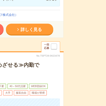
フ株式会社）
詳しく見る
一括
応募
No.TSPT26-0623478
めざせる≫内勤で
不要
40～50代活躍
WEB登録OK
大手
服装自由
職場が禁煙