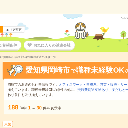
ヘル
エリア変更
た希望条件
お気に入りの派遣会社
知県岡崎市 職種未経験OKの派遣の仕事一覧
愛知県岡崎市
職種未経験OK
で
岡崎市の派遣のお仕事情報です。
オフィスワーク・事務系
、
営業・販売・サー
揃えています。職種未経験OKの条件の他に、
交通費別途支給あり
、
友だちと一
わり条件も取り揃えています。
188
1
30
件中
～
件を表示中
未読