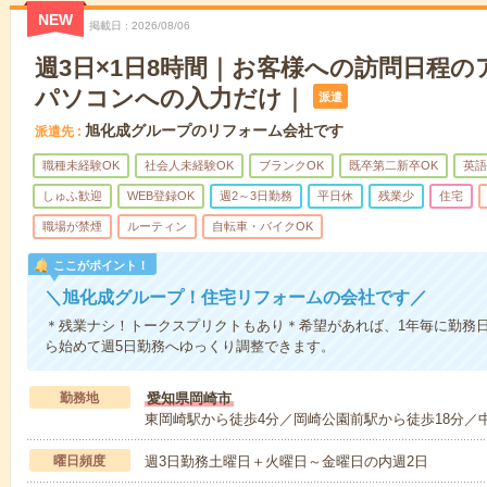
NEW
掲載日
2026/08/06
週3日×1日8時間｜お客様への訪問日程
パソコンへの入力だけ｜
派遣
旭化成グループのリフォーム会社です
派遣先
職種未経験OK
社会人未経験OK
ブランクOK
既卒第二新卒OK
英語
しゅふ歓迎
WEB登録OK
週2～3日勤務
平日休
残業少
住宅
職場が禁煙
ルーティン
自転車・バイクOK
ここがポイント！
＼旭化成グループ！住宅リフォームの会社です／
＊残業ナシ！トークスプリクトもあり＊希望があれば、1年毎に勤務
ら始めて週5日勤務へゆっくり調整できます。
勤務地
愛知県岡崎市
東岡崎駅から徒歩4分／岡崎公園前駅から徒歩18分／
曜日頻度
週3日勤務土曜日＋火曜日～金曜日の内週2日