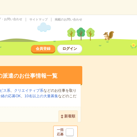
プ・お問い合わせ
サイトマップ
掲載のお問い合わせ
会員登録
ログイン
の派遣のお仕事情報一覧
ビス系
、
クリエイティブ系
などのお仕事を取り
緒の応募OK
、
10名以上の大量募集
などのこだ
新着順
一括
応募