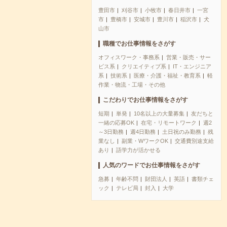
豊田市
刈谷市
小牧市
春日井市
一宮
市
豊橋市
安城市
豊川市
稲沢市
犬
山市
職種でお仕事情報をさがす
オフィスワーク・事務系
営業・販売・サー
ビス系
クリエイティブ系
IT・エンジニア
系
技術系
医療・介護・福祉・教育系
軽
作業・物流・工場・その他
こだわりでお仕事情報をさがす
短期
単発
10名以上の大量募集
友だちと
一緒の応募OK
在宅・リモートワーク
週2
～3日勤務
週4日勤務
土日祝のみ勤務
残
業なし
副業・WワークOK
交通費別途支給
あり
語学力が活かせる
人気のワードでお仕事情報をさがす
急募
年齢不問
財団法人
英語
書類チェ
ック
テレビ局
封入
大学