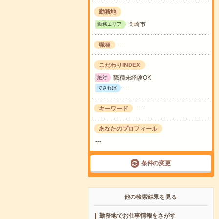
勤務地
岡崎市
勤務エリア
職種
---
こだわりINDEX
職種未経験OK
絶対
---
できれば
キーワード
---
あなたのプロフィール
---
条件の変更
他の検索結果を見る
勤務地でお仕事情報をさがす