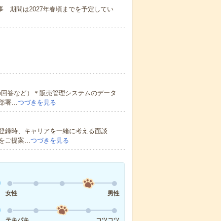
事 期間は2027年春頃までを予定してい
の回答など）＊販売管理システムのデータ
部署…
つづきを見る
登録時、キャリアを一緒に考える面談
をご提案…
つづきを見る
女性
男性
テキパキ
コツコツ