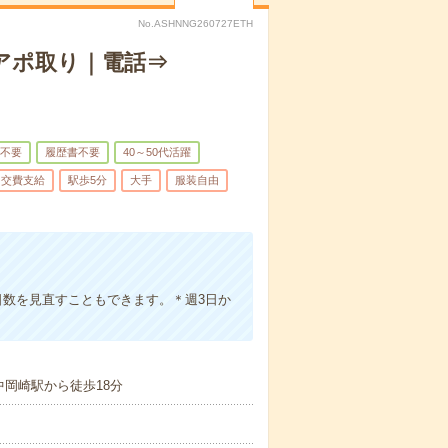
No.ASHNNG260727ETH
のアポ取り｜電話⇒
不要
履歴書不要
40～50代活躍
交費支給
駅歩5分
大手
服装自由
日数を見直すこともできます。＊週3日か
中岡崎駅から徒歩18分