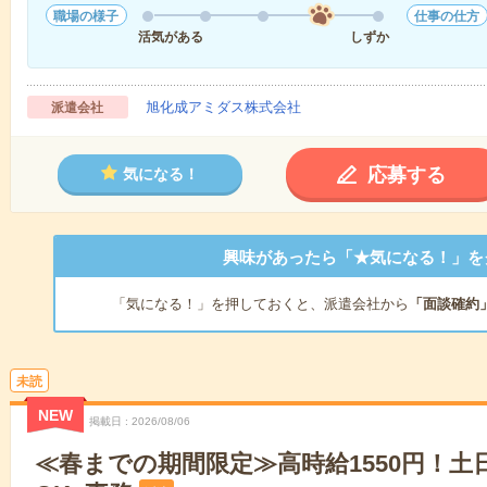
職場の様子
仕事の仕方
活気がある
しずか
旭化成アミダス株式会社
派遣会社
応募する
気になる！
興味があったら「★気になる！」を
「気になる！」を押しておくと、派遣会社から
「面談確約
未読
NEW
掲載日
2026/08/06
≪春までの期間限定≫高時給1550円！土