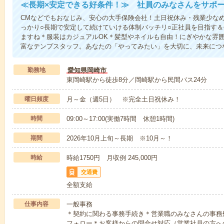
≪長期×安定できる好条件！≫ 社員のみなさんをサポ
CMなどでもおなじみ、安心の大手保険会社！土日祝休み・残業少な
っかり○長期で安定して続けていける体制バッチリ○正社員を目指す
ますね＊服装はカジュアルOK＊髪型やネイルも自由！にぎやかな雰
富なテンプスタッフ。あなたの「やってみたい」を大切に、未来につ
勤務地
愛知県岡崎市
東岡崎駅から徒歩8分／岡崎駅から民間バス24分
曜日頻度
月～金（週5日） ※完全土日祝休み！
時間
09:00～17:00(実働7時間 休憩1時間)
期間
2026年10月上旬～長期 ※10月～！
時給
時給1750円 月収例 245,000円
交通費
全額支給
仕事内容
一般事務
＊契約に関わる事務手続き＊営業職のみなさんの事務
フォロー＊お客様からの問合せ対応（営業社員の方へ