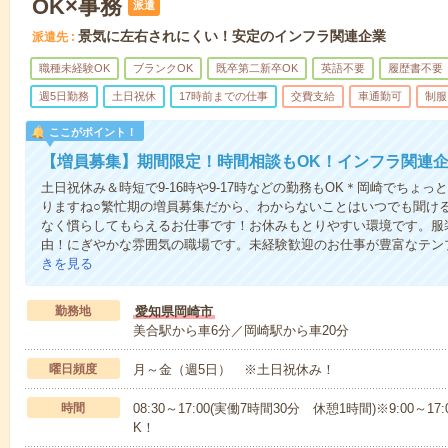
OK×事務
派遣
景気に左右されにくい！安定のインフラ関連企業
派遣先
職種未経験OK
ブランクOK
既卒第二新卒OK
英語不要
履歴書不要
週5日勤務
土日祝休
17時前までの仕事
交費支給
車通勤可
制服
ここがポイント！
【増員募集】期間限定！時間相談もOK！インフラ関連
土日祝休み＆時短で9-16時や9-17時などの勤務もOK＊岡崎でちょっ
りますね○繁忙期の増員募集だから、わからないことはいつでも聞け
なく慣らしてもらえるお仕事です！お休みもとりやすい環境です。服
由！にぎやかな雰囲気の職場です。未経験歓迎のお仕事が豊富なテン
きを見る
勤務地
愛知県岡崎市
美合駅から車6分／岡崎駅から車20分
曜日頻度
月～金（週5日） ※土日祝休み！
時間
08:30～17:00(実働7時間30分 休憩1時間)※9:00～1
K！