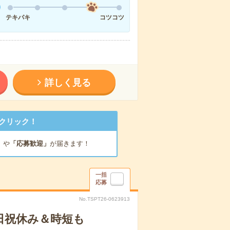
テキパキ
コツコツ
詳しく見る
クリック！
」
や
「応募歓迎」
が届きます！
一括
応募
No.TSPT26-0623913
日祝休み＆時短も