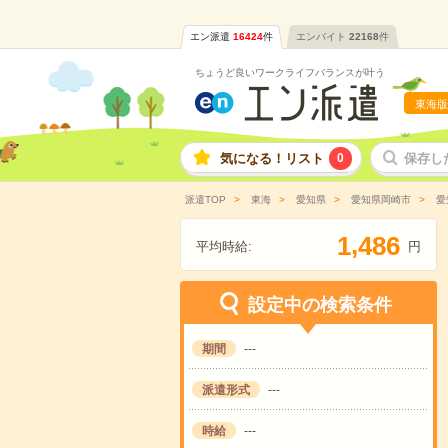
エン派遣
16424
件
エンバイト
22168
件
ちょうど良いワークライフバランスが叶う
東海版
気になる！リスト
0
保存し
派遣TOP
東海
愛知県
愛知県岡崎市
愛
,
1
4
8
6
平均時給:
円
設定中の検索条件
期間
---
派遣形式
---
時給
---