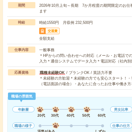
期間
2026年10月上旬～長期 7か月程度の期間限定のお仕
ます
時給
時給1550円 月収例 232,500円
交通費
全額支給
仕事内容
一般事務
＊HPからの問い合わせへの対応（メール・お電話で
入力＊通信システムでデータ入力＊電話対応（社内別
応募資格
職種未経験OK
/ ブランクOK / 英語力不要
＊未経験の方歓迎＊未経験の方でも安心スタート！・
（電話面談の場合）・あなたに合ったお仕事や働き方
職場の雰囲気
年齢層
男女比率
20代
30代
40代
50代
60代
職場の様子
仕事の仕方
活気がある
しずか