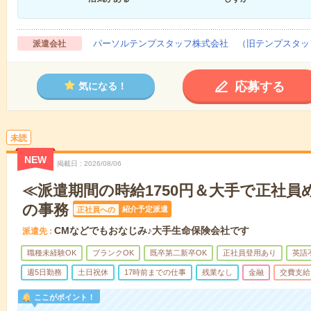
パーソルテンプスタッフ株式会社 （旧テンプスタッ
派遣会社
応募する
気になる！
未読
NEW
掲載日
2026/08/06
≪派遣期間の時給1750円＆大手で正社員
の事務
紹介予定派遣
正社員への
CMなどでもおなじみ♪大手生命保険会社です
派遣先
職種未経験OK
ブランクOK
既卒第二新卒OK
正社員登用あり
英語
週5日勤務
土日祝休
17時前までの仕事
残業なし
金融
交費支給
ここがポイント！