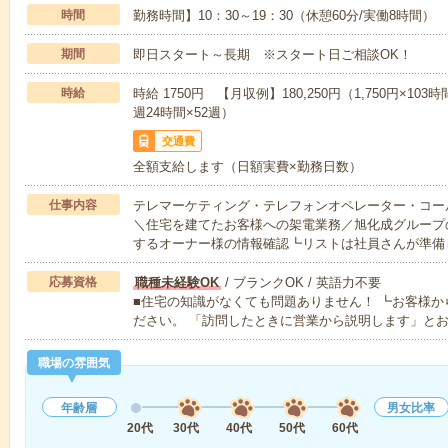
時間
勤務時間】10：30～19：30（休憩60分/実働8時間）
期間
即日スタート～長期 ※スタート日ご相談OK！
時給
時給 1750円 【月収例】180,250円（1,750円×103時間
週24時間×52週）
交通費
全額支給します（日額実費×勤務日数）
仕事内容
テレマーケティング・テレフォンオペレーター・コー
＼住宅を建てたお客様への架電業務／旭化成グループ
するオーナー様の情報確認┗リストは社員さんが準備
応募資格
職種未経験OK
/ ブランクOK / 英語力不要
■住宅の知識がなくても問題ありません！ ┗お客様
ださい。 「訪問したときに営業から説明します」と
職場の雰囲気
年齢層
男女比率
20代
30代
40代
50代
60代