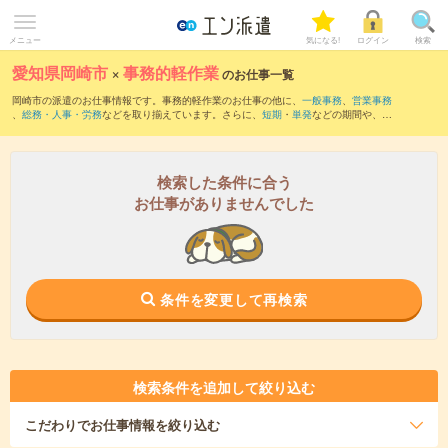
メニュー
気になる!
ログイン
検索
愛知県岡崎市
×
事務的軽作業
のお仕事一覧
岡崎市の派遣のお仕事情報です。事務的軽作業のお仕事の他に、
一般事務
、
営業事務
、
総務・人事・労務
などを取り揃えています。さらに、
短期
・
単発
などの期間や、
職
種未経験OK
などのこだわり条件で絞り込んでいただけます。
検索した条件に合う
お仕事がありませんでした
条件を変更して再検索
検索条件を追加して絞り込む
こだわり
でお仕事情報を絞り込む