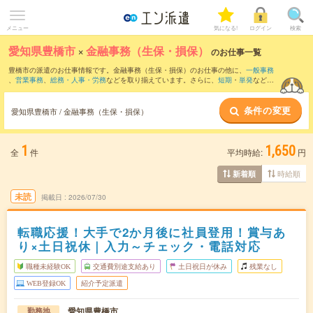
メニュー
気になる!
ログイン
検索
愛知県豊橋市
×
金融事務（生保・損保）
のお仕事一覧
豊橋市の派遣のお仕事情報です。金融事務（生保・損保）のお仕事の他に、
一般事務
、
営業事務
、
総務・人事・労務
などを取り揃えています。さらに、
短期
・
単発
などの
期間や、
職種未経験OK
などのこだわり条件で絞り込んでいただけます。
条件の変更
愛知県豊橋市 / 金融事務（生保・損保）
1
1,650
全
件
平均時給:
円
時給順
新着順
未読
掲載日
2026/07/30
転職応援！大手で2か月後に社員登用！賞与あ
り×土日祝休｜入力～チェック・電話対応
職種未経験OK
交通費別途支給あり
土日祝日が休み
残業なし
WEB登録OK
紹介予定派遣
愛知県豊橋市
勤務地