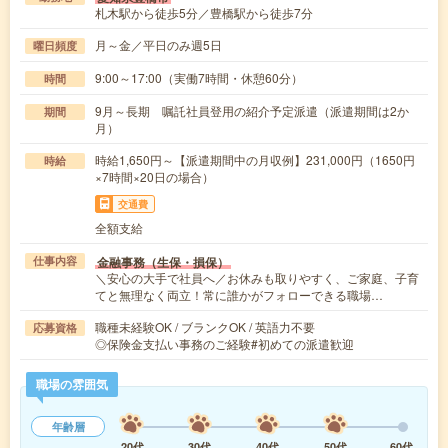
札木駅から徒歩5分／豊橋駅から徒歩7分
月～金／平日のみ週5日
曜日頻度
9:00～17:00（実働7時間・休憩60分）
時間
9月～長期 嘱託社員登用の紹介予定派遣（派遣期間は2か
期間
月）
時給1,650円～【派遣期間中の月収例】231,000円（1650円
時給
×7時間×20日の場合）
交通費
全額支給
金融事務（生保・損保）
仕事内容
＼安心の大手で社員へ／お休みも取りやすく、ご家庭、子育
てと無理なく両立！常に誰かがフォローできる職場…
職種未経験OK / ブランクOK / 英語力不要
応募資格
◎保険金支払い事務のご経験#初めての派遣歓迎
職場の雰囲気
年齢層
20代
30代
40代
50代
60代