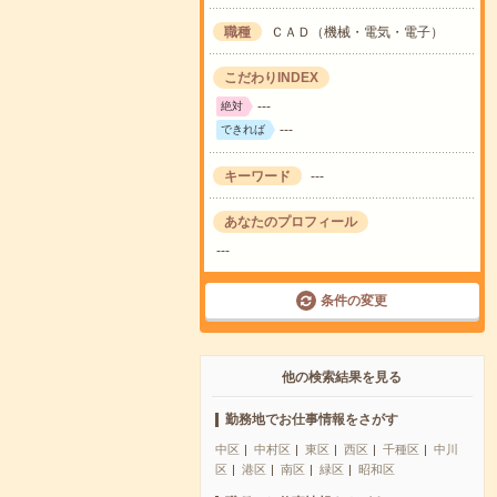
職種
ＣＡＤ（機械・電気・電子）
こだわりINDEX
---
絶対
---
できれば
キーワード
---
あなたのプロフィール
---
条件の変更
他の検索結果を見る
勤務地でお仕事情報をさがす
中区
中村区
東区
西区
千種区
中川
区
港区
南区
緑区
昭和区