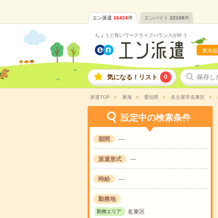
エン派遣
16424
件
エンバイト
22168
件
ちょうど良いワークライフバランスが叶う
東海版
気になる！リスト
0
保存し
派遣TOP
東海
愛知県
名古屋市名東区
設定中の検索条件
期間
---
派遣形式
---
時給
---
勤務地
名東区
勤務エリア