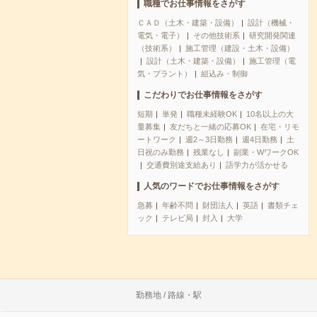
職種でお仕事情報をさがす
ＣＡＤ（土木・建築・設備）
設計（機械・
電気・電子）
その他技術系
研究開発関連
（技術系）
施工管理（建設・土木・設備）
設計（土木・建築・設備）
施工管理（電
気・プラント）
組込み・制御
こだわりでお仕事情報をさがす
短期
単発
職種未経験OK
10名以上の大
量募集
友だちと一緒の応募OK
在宅・リモ
ートワーク
週2～3日勤務
週4日勤務
土
日祝のみ勤務
残業なし
副業・WワークOK
交通費別途支給あり
語学力が活かせる
人気のワードでお仕事情報をさがす
急募
年齢不問
財団法人
英語
書類チェ
ック
テレビ局
封入
大学
勤務地 / 路線・駅