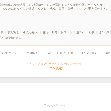
の派遣情報の検索結果。エン派遣は、エンが運営する人材派遣会社のポータルサイト
、あなたにピッタリの派遣（ＣＡＤ（機械・電気・電子））のお仕事を探せます。
募集
友だちと一緒の応募OK
在宅・リモートワーク
週2～3日勤務
週4日勤
学力が活かせる
り扱いについて
ご利用規約
ヘルプ・お問い合わせ
エン会社概要
掲載
ちょうど良いワークライフバランスが叶う
エン派遣
Copyright © en Inc.