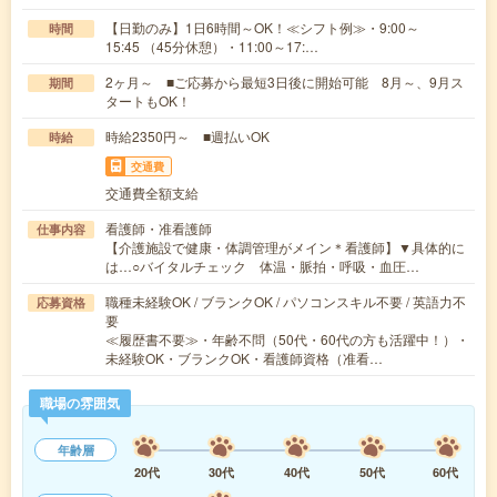
【日勤のみ】1日6時間～OK！≪シフト例≫・9:00～
時間
15:45 （45分休憩）・11:00～17:…
2ヶ月～ ■ご応募から最短3日後に開始可能 8月～、9月ス
期間
タートもOK！
時給2350円～ ■週払いOK
時給
交通費
交通費全額支給
看護師・准看護師
仕事内容
【介護施設で健康・体調管理がメイン＊看護師】▼具体的に
は…○バイタルチェック 体温・脈拍・呼吸・血圧…
職種未経験OK / ブランクOK / パソコンスキル不要 / 英語力不
応募資格
要
≪履歴書不要≫・年齢不問（50代・60代の方も活躍中！）・
未経験OK・ブランクOK・看護師資格（准看…
職場の雰囲気
年齢層
20代
30代
40代
50代
60代