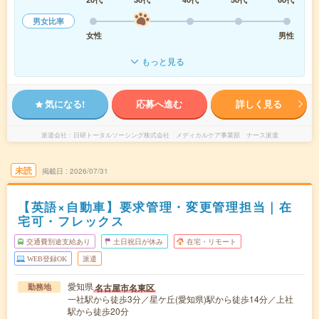
男女比率
女性
男性
もっと見る
気になる!
応募へ進む
詳しく見る
派遣会社
日研トータルソーシング株式会社 メディカルケア事業部 ナース派遣
未読
掲載日
2026/07/31
【英語×自動車】要求管理・変更管理担当｜在
宅可・フレックス
交通費別途支給あり
土日祝日が休み
在宅・リモート
WEB登録OK
派遣
愛知県
名古屋市名東区
勤務地
一社駅から徒歩3分／星ケ丘(愛知県)駅から徒歩14分／上社
駅から徒歩20分