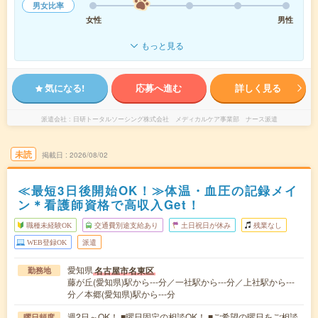
男女比率
女性
男性
もっと見る
気になる!
応募へ進む
詳しく見る
派遣会社
日研トータルソーシング株式会社 メディカルケア事業部 ナース派遣
未読
掲載日
2026/08/02
≪最短3日後開始OK！≫体温・血圧の記録メイ
ン＊看護師資格で高収入Get！
職種未経験OK
交通費別途支給あり
土日祝日が休み
残業なし
WEB登録OK
派遣
愛知県
名古屋市名東区
勤務地
藤が丘(愛知県)駅から---分／一社駅から---分／上社駅から---
分／本郷(愛知県)駅から---分
週2日～OK！ ■曜日固定の相談OK！ ■ご希望の曜日をご相談
曜日頻度