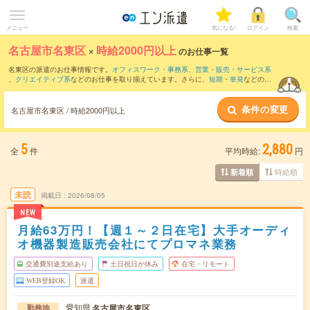
メニュー
気になる!
ログイン
検索
名古屋市名東区
×
時給2000円以上
のお仕事一覧
名東区の派遣のお仕事情報です。
オフィスワーク・事務系
、
営業・販売・サービス系
、
クリエイティブ系
などのお仕事を取り揃えています。さらに、
短期
・
単発
などの期
間や、
職種未経験OK
などのこだわり条件で絞り込んでいただけます。
条件の変更
名古屋市名東区 / 時給2000円以上
5
2,880
全
件
平均時給:
円
時給順
新着順
未読
掲載日
2026/08/05
NEW
月給63万円！【週１～２日在宅】大手オーディ
オ機器製造販売会社にてプロマネ業務
交通費別途支給あり
土日祝日が休み
在宅・リモート
WEB登録OK
派遣
愛知県
名古屋市名東区
勤務地