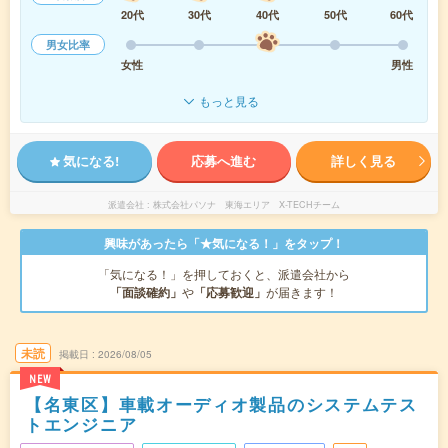
20代
30代
40代
50代
60代
男女比率
女性
男性
もっと見る
気になる!
応募へ進む
詳しく見る
派遣会社
株式会社パソナ 東海エリア X-TECHチーム
興味があったら「★気になる！」をタップ！
「気になる！」を押しておくと、派遣会社から
「面談確約」
や
「応募歓迎」
が届きます！
未読
掲載日
2026/08/05
NEW
【名東区】車載オーディオ製品のシステムテス
トエンジニア