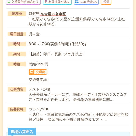
交通費別途支給あり
土日祝日が休み
WEB登録OK
派遣
愛知県
名古屋市名東区
勤務地
一社駅から徒歩3分／星ケ丘(愛知県)駅から徒歩14分／上社
駅から徒歩20分
月～金
曜日頻度
8:30～17:30(実働:8時間) (休憩60分)
時間
【急募】即日～長期（3カ月以上）
期間
時給2550円
時給
交通費
交通費支給
テスト・評価
仕事内容
大手外資系メーカーにて、車載オーディオ製品のシステムテ
スト業務をお任せします。 最先端の車載機器に関…
ブランクOK
応募資格
＜必須＞・車載電気製品のテスト経験 ・性能測定に関する知
識／経験 ・指示内容を正確に理解できる方 ・…
職場の雰囲気