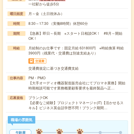
一社駅から徒歩5分
月～金（土日祝休み）
曜日頻度
8:30～17:30 （実働8時間）休憩60分
時間
【急募】即日～長期 ※スタート日相談OK！ #8月～開始
期間
OK！
月給制のお仕事です：固定月給 631800円 ※時給換算 時給
時給
3900円（残業代・交通費は別途支給あり）
交通費
交通費規定に基づき交通費支給
PM・PMO
仕事内容
【大手オーディオ機器製造販売会社にてプロマネ業務】開始
時期相談可能です業務概要顧客要求を最終製品へ正…
ブランクOK
応募資格
【必要なご経験】プロジェクトマネージャ(IT)【活かせるス
キル】ビジネス英会話学歴不問！ブランク期間…
職場の雰囲気
年齢層