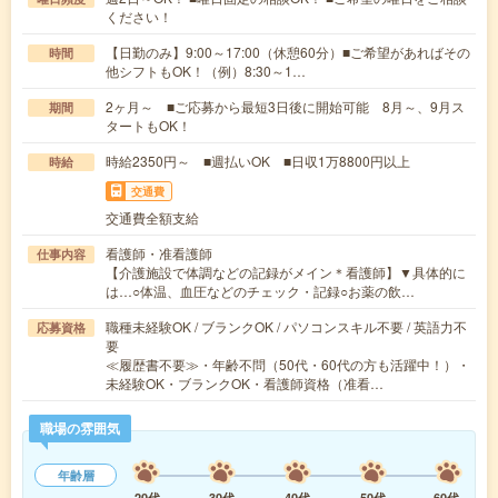
ください！
【日勤のみ】9:00～17:00（休憩60分）■ご希望があればその
時間
他シフトもOK！（例）8:30～1…
2ヶ月～ ■ご応募から最短3日後に開始可能 8月～、9月ス
期間
タートもOK！
時給2350円～ ■週払いOK ■日収1万8800円以上
時給
交通費
交通費全額支給
看護師・准看護師
仕事内容
【介護施設で体調などの記録がメイン＊看護師】▼具体的に
は…○体温、血圧などのチェック・記録○お薬の飲…
職種未経験OK / ブランクOK / パソコンスキル不要 / 英語力不
応募資格
要
≪履歴書不要≫・年齢不問（50代・60代の方も活躍中！）・
未経験OK・ブランクOK・看護師資格（准看…
職場の雰囲気
年齢層
20代
30代
40代
50代
60代