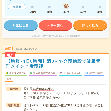
年齢層
20代
30代
40代
50代
60代
気になる!
応募へ進む
詳しく見る
派遣会社
アデコ株式会社 Tech Talent事業本部
未読
掲載日
2026/08/04
NEW
【時短×1日6時間】週3～≫介護施設で健康管
理メイン＊看護師
職種未経験OK
交通費別途支給あり
土日祝日が休み
WEB登録OK
派遣
愛知県
名古屋市名東区
勤務地
藤が丘(愛知県)駅から---分／一社駅から---分／上社駅から---
分／本郷(愛知県)駅から---分
週3日～OK！ ★曜日固定の相談OK！ ★ご希望の曜日をご相
曜日頻度
談ください！