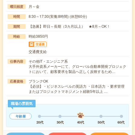
月～金
曜日頻度
8:30～17:30(実働:8時間) (休憩60分)
時間
【急募】即日～長期（3カ月以上） ★8月～OK！
期間
時給3850円
時給
交通費
交通費支給
その他IT・エンジニア系
仕事内容
大手外資系メーカーにて、グローバル自動車開発プロジェク
トにおいて、顧客要求を製品へ正しく反映するため…
ブランクOK
応募資格
【必須】・ビジネスレベルの英語力 ・日本語力 ・要求管理
またはプロジェクトマネジメント経験5年以上 …
職場の雰囲気
年齢層
20代
30代
40代
50代
60代