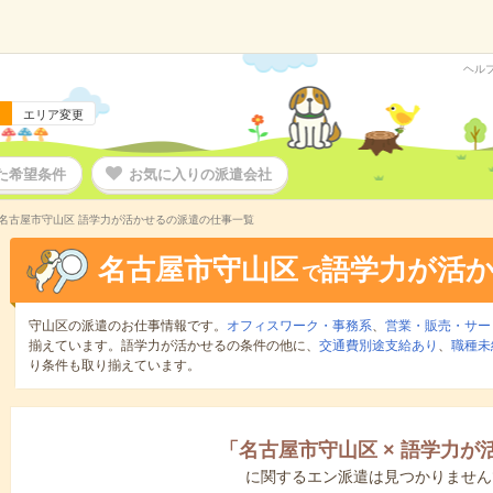
ヘル
エリア変更
た希望条件
お気に入りの派遣会社
名古屋市守山区 語学力が活かせるの派遣の仕事一覧
名古屋市守山区
語学力が活
で
守山区の派遣のお仕事情報です。
オフィスワーク・事務系
、
営業・販売・サー
揃えています。語学力が活かせるの条件の他に、
交通費別途支給あり
、
職種未
り条件も取り揃えています。
「
名古屋市守山区
×
語学力が
に関するエン派遣は見つかりません