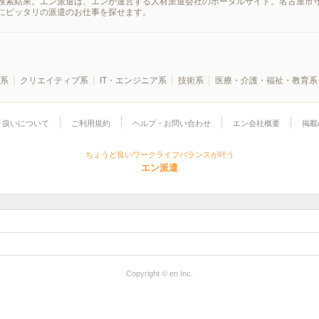
検索結果。エン派遣は、エンが運営する人材派遣会社のポータルサイト。名古屋市守
にピッタリの派遣のお仕事を探せます。
系
クリエイティブ系
IT・エンジニア系
技術系
医療・介護・福祉・教育系
り扱いについて
ご利用規約
ヘルプ・お問い合わせ
エン会社概要
掲載
ちょうど良いワークライフバランスが叶う
エン派遣
Copyright © en Inc.