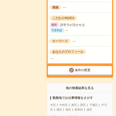
職種
---
こだわりINDEX
語学力が活かせる
絶対
---
できれば
キーワード
---
あなたのプロフィール
---
条件の変更
他の検索結果を見る
勤務地でお仕事情報をさがす
中区
中村区
東区
西区
千種区
中川
区
港区
南区
昭和区
緑区