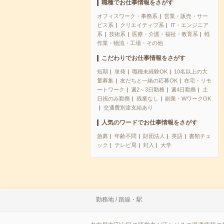
職種でお仕事情報をさがす
オフィスワーク・事務系
営業・販売・サー
ビス系
クリエイティブ系
IT・エンジニア
系
技術系
医療・介護・福祉・教育系
軽
作業・物流・工場・その他
こだわりでお仕事情報をさがす
短期
単発
職種未経験OK
10名以上の大
量募集
友だちと一緒の応募OK
在宅・リモ
ートワーク
週2～3日勤務
週4日勤務
土
日祝のみ勤務
残業なし
副業・WワークOK
交通費別途支給あり
人気のワードでお仕事情報をさがす
急募
年齢不問
財団法人
英語
書類チェ
ック
テレビ局
封入
大学
勤務地 / 路線・駅