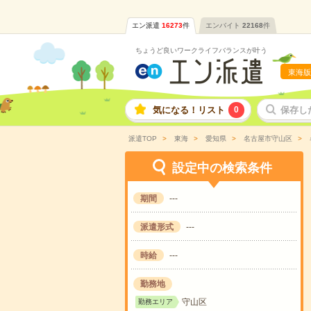
エン派遣
16273
件
エンバイト
22168
件
ちょうど良いワークライフバランスが叶う
東海版
気になる！リスト
0
保存し
派遣TOP
東海
愛知県
名古屋市守山区
設定中の検索条件
期間
---
派遣形式
---
時給
---
勤務地
守山区
勤務エリア