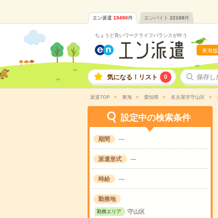
エン派遣
15490
件
エンバイト
22168
件
ちょうど良いワークライフバランスが叶う
東海版
気になる！リスト
0
保存し
派遣TOP
東海
愛知県
名古屋市守山区
設定中の検索条件
期間
---
派遣形式
---
時給
---
勤務地
守山区
勤務エリア