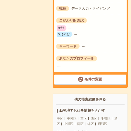
職種
データ入力・タイピング
こだわりINDEX
---
絶対
---
できれば
キーワード
---
あなたのプロフィール
---
条件の変更
他の検索結果を見る
勤務地でお仕事情報をさがす
中区
中村区
東区
西区
千種区
港
区
中川区
南区
緑区
昭和区