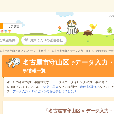
ヘル
エリア変更
た希望条件
お気に入りの派遣会社
名古屋市守山区 オフィスワーク・事務系
名古屋市守山区 データ入力・タイピングの派遣の仕事
名古屋市守山区
データ入力
で
事情報一覧
守山区の派遣のお仕事情報です。データ入力・タイピングのお仕事の他に、
一
り揃えています。さらに、
短期
・
単発
などの期間や、
職種未経験OK
などのこ
典：
データ入力・タイピングのお仕事とは？とは？
「
名古屋市守山区
×
データ入力・