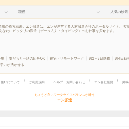
職種
人気の検索
遣情報の検索結果。エン派遣は、エンが運営する人材派遣会社のポータルサイト。名
あなたにピッタリの派遣（データ入力・タイピング）のお仕事を探せます。
募集
友だちと一緒の応募OK
在宅・リモートワーク
週2～3日勤務
週4日勤
学力が活かせる
り扱いについて
ご利用規約
ヘルプ・お問い合わせ
エン会社概要
掲載
ちょうど良いワークライフバランスが叶う
エン派遣