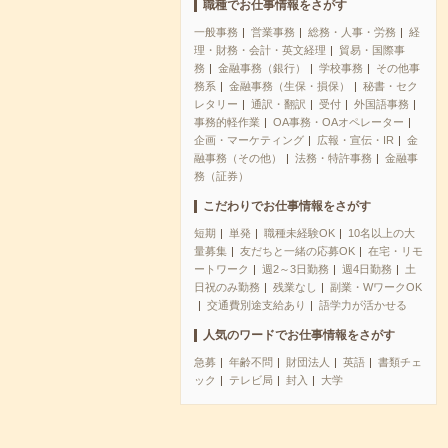
職種でお仕事情報をさがす
一般事務
営業事務
総務・人事・労務
経
理・財務・会計・英文経理
貿易・国際事
務
金融事務（銀行）
学校事務
その他事
務系
金融事務（生保・損保）
秘書・セク
レタリー
通訳・翻訳
受付
外国語事務
事務的軽作業
OA事務・OAオペレーター
企画・マーケティング
広報・宣伝・IR
金
融事務（その他）
法務・特許事務
金融事
務（証券）
こだわりでお仕事情報をさがす
短期
単発
職種未経験OK
10名以上の大
量募集
友だちと一緒の応募OK
在宅・リモ
ートワーク
週2～3日勤務
週4日勤務
土
日祝のみ勤務
残業なし
副業・WワークOK
交通費別途支給あり
語学力が活かせる
人気のワードでお仕事情報をさがす
急募
年齢不問
財団法人
英語
書類チェ
ック
テレビ局
封入
大学