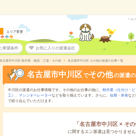
ヘル
エリア変更
た希望条件
お気に入りの派遣会社
名古屋市中川区 軽作業・物流・工場・その他
名古屋市中川区 その他の派遣の仕事一覧
名古屋市中川区
その他
で
の派遣の
中川区の派遣のお仕事情報です。その他のお仕事の他に、
軽作業（仕分け・ピ
工）
、
マシンオペレーター
などを取り揃えています。さらに、
短期
・
単発
など
で絞り込んでいただけます。
「
名古屋市中川区
×
その
に関するエン派遣は見つかりません