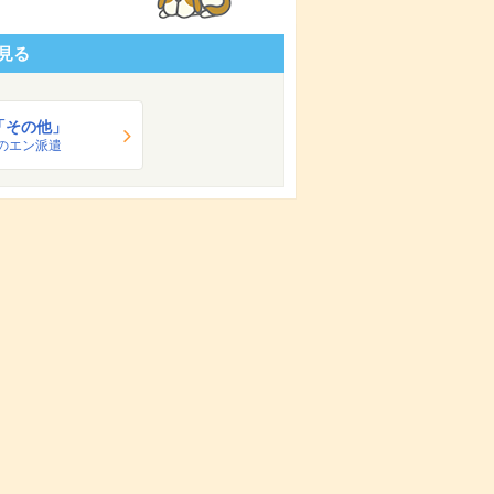
見る
「その他」
のエン派遣