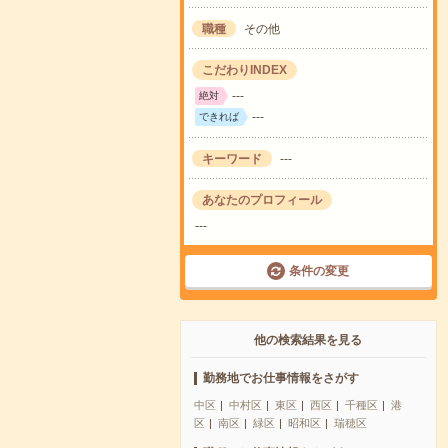
職種
その他
こだわりINDEX
---
絶対
---
できれば
キーワード
---
あなたのプロフィール
---
条件の変更
他の検索結果を見る
勤務地でお仕事情報をさがす
中区
中村区
東区
西区
千種区
港
区
南区
緑区
昭和区
瑞穂区