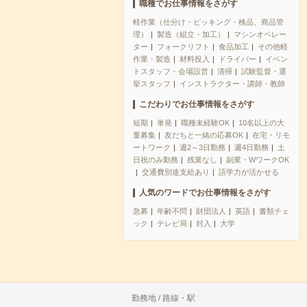
職種でお仕事情報をさがす
軽作業（仕分け・ピッキング・検品、商品管
理）
製造（組立・加工）
マシンオペレー
ター
フォークリフト
食品加工
その他軽
作業・製造
材料投入
ドライバー
イベン
トスタッフ・会場設営
清掃
試験監督・選
挙スタッフ
インストラクター・講師・教師
こだわりでお仕事情報をさがす
短期
単発
職種未経験OK
10名以上の大
量募集
友だちと一緒の応募OK
在宅・リモ
ートワーク
週2～3日勤務
週4日勤務
土
日祝のみ勤務
残業なし
副業・WワークOK
交通費別途支給あり
語学力が活かせる
人気のワードでお仕事情報をさがす
急募
年齢不問
財団法人
英語
書類チェ
ック
テレビ局
封入
大学
勤務地 / 路線・駅