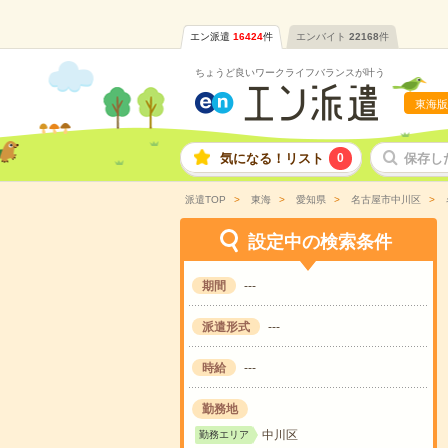
エン派遣
16424
件
エンバイト
22168
件
ちょうど良いワークライフバランスが叶う
東海版
気になる！リスト
0
保存し
派遣TOP
東海
愛知県
名古屋市中川区
設定中の検索条件
期間
---
派遣形式
---
時給
---
勤務地
中川区
勤務エリア