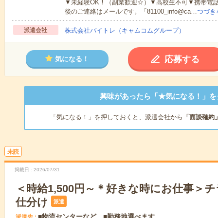
▼未経験OK！（副業歓迎☆）▼高校生不可▼携帯電
後のご連絡はメールです。「81100_info@ca…
つづき
派遣会社
株式会社バイトレ（キャムコムグループ）
応募する
気になる！
興味があったら「★気になる！」を
「気になる！」を押しておくと、派遣会社から
「面談確約
未読
掲載日
2026/07/31
＜時給1,500円～＊好きな時にお仕事＞
仕分け
派遣
■物流センターなど ■勤務地選べます
派遣先