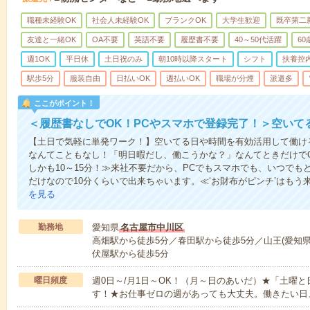
職種未経験OK
社会人未経験OK
ブランクOK
大学生歓迎
既卒第二
友達と一緒OK
OA不要
英語不要
履歴書不要
40～50代活躍
6
週1OK
平日休
土日祝のみ
朝10時以降スタート
シフト
扶養控
駅歩5分
服装自由
日払いOK
週払いOK
職場が分煙
派遣多
ここがポイント！
＜履歴書なしでOK！PCやスマホで登録完了！＞空いて
【土日で気軽に単発ワーク！】空いてる日や時間を有効活用して働け
なんてこともなし！「明日暇だし、働こうかな？」なんてときだけでO
しかも10～15分！≫来社不要だから、PCでもスマホでも、いつで
だけなので10分くらいで出来ちゃいます。≪‘お財布がピンチ’はもう
を見る
勤務地
愛知県
名古屋市中川区
高畑駅から徒歩5分／春田駅から徒歩5分／山王(愛知県
伏屋駅から徒歩5分
曜日頻度
週0日～/月1日～OK！（月～日のあいだ）★「土曜
す！★お仕事ゼロの週があっても大丈夫。働きたい日