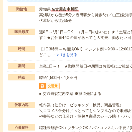
勤務地
愛知県
名古屋市中川区
高畑駅から徒歩5分／春田駅から徒歩5分／山王(愛知県
伏屋駅から徒歩5分
曜日頻度
週0日～/月1日～OK！（月～日のあいだ）★「土曜
す！★お仕事ゼロの週があっても大丈夫。働きたい日
時間
【1日3時間～も相談OK!】＜シフト例＞9:00～12:0012:00～1
どこち…
つづきを見る
期間
単発1日～！ ★勤務開始日や期間はお気軽にご相談く
時給
時給1,500円～1,875円
交通費
■ 交通費規定内支給 ※派遣先による
仕事内容
軽作業（仕分け・ピッキング・検品、商品管理）
＼コスメの仕分け／＜とってもシンプルなので未経験
や書籍などの仕分け・梱包▼商品のシール貼り・パッ
応募資格
職種未経験OK / ブランクOK / パソコンスキル不要 /