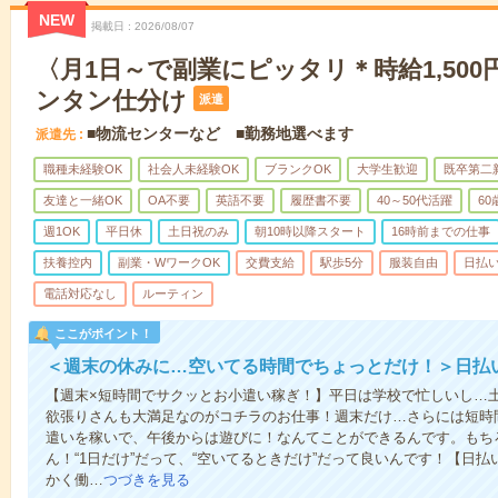
NEW
掲載日
2026/08/07
〈月1日～で副業にピッタリ＊時給1,50
ンタン仕分け
派遣
■物流センターなど ■勤務地選べます
派遣先
職種未経験OK
社会人未経験OK
ブランクOK
大学生歓迎
既卒第二
友達と一緒OK
OA不要
英語不要
履歴書不要
40～50代活躍
6
週1OK
平日休
土日祝のみ
朝10時以降スタート
16時前までの仕事
扶養控内
副業・WワークOK
交費支給
駅歩5分
服装自由
日払い
電話対応なし
ルーティン
ここがポイント！
＜週末の休みに…空いてる時間でちょっとだけ！＞日払
【週末×短時間でサクッとお小遣い稼ぎ！】平日は学校で忙しいし…
欲張りさんも大満足なのがコチラのお仕事！週末だけ…さらには短時
遣いを稼いで、午後からは遊びに！なんてことができるんです。もち
ん！“1日だけ”だって、“空いてるときだけ”だって良いんです！【日
かく働…
つづきを見る