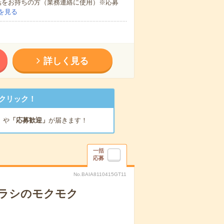
話をお持ちの方（業務連絡に使用）※応募
を見る
詳しく見る
クリック！
」
や
「応募歓迎」
が届きます！
一括
応募
No.BAIA8110415GT11
チラシのモクモク