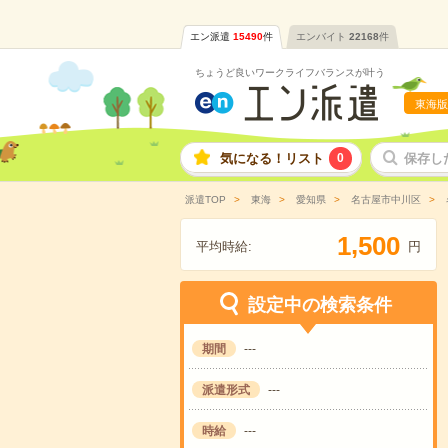
エン派遣
15490
件
エンバイト
22168
件
ちょうど良いワークライフバランスが叶う
東海版
気になる！リスト
0
保存し
派遣TOP
東海
愛知県
名古屋市中川区
,
1
5
0
0
平均時給:
円
設定中の検索条件
期間
---
派遣形式
---
時給
---