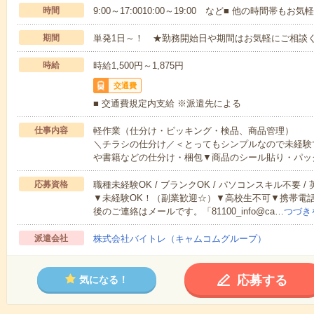
時間
9:00～17:0010:00～19:00 など■ 他の時間帯も
期間
単発1日～！ ★勤務開始日や期間はお気軽にご相談く
時給
時給1,500円～1,875円
交通費
■ 交通費規定内支給 ※派遣先による
仕事内容
軽作業（仕分け・ピッキング・検品、商品管理）
＼チラシの仕分け／＜とってもシンプルなので未経験
や書籍などの仕分け・梱包▼商品のシール貼り・パッ
応募資格
職種未経験OK / ブランクOK / パソコンスキル不要 /
▼未経験OK！（副業歓迎☆）▼高校生不可▼携帯電
後のご連絡はメールです。「81100_info@ca…
つづき
派遣会社
株式会社バイトレ（キャムコムグループ）
応募する
気になる！