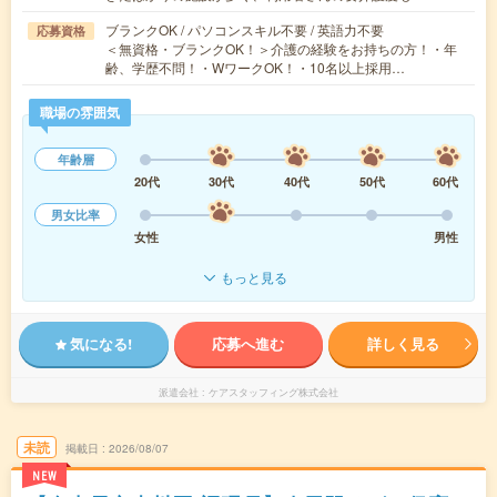
ブランクOK / パソコンスキル不要 / 英語力不要
応募資格
＜無資格・ブランクOK！＞介護の経験をお持ちの方！・年
齢、学歴不問！・WワークOK！・10名以上採用…
職場の雰囲気
年齢層
20代
30代
40代
50代
60代
男女比率
女性
男性
もっと見る
気になる!
応募へ進む
詳しく見る
派遣会社
ケアスタッフィング株式会社
未読
掲載日
2026/08/07
NEW