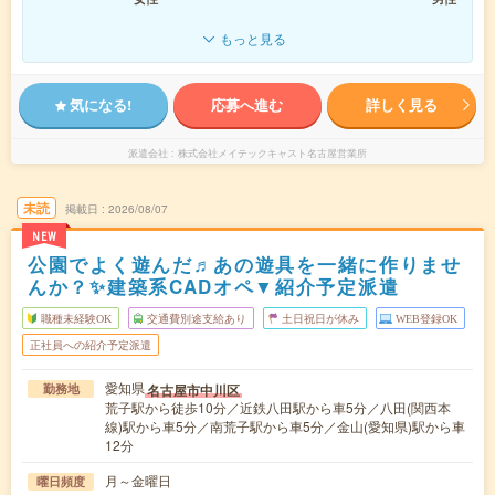
もっと見る
気になる!
応募へ進む
詳しく見る
派遣会社
株式会社メイテックキャスト名古屋営業所
未読
掲載日
2026/08/07
NEW
公園でよく遊んだ♬あの遊具を一緒に作りませ
んか？✨建築系CADオペ▼紹介予定派遣
職種未経験OK
交通費別途支給あり
土日祝日が休み
WEB登録OK
正社員への紹介予定派遣
愛知県
名古屋市中川区
勤務地
荒子駅から徒歩10分／近鉄八田駅から車5分／八田(関西本
線)駅から車5分／南荒子駅から車5分／金山(愛知県)駅から車
12分
月～金曜日
曜日頻度