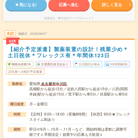
気になる!
応募へ進む
詳しく見る
派遣会社
株式会社ワークプロジェクト
未読
掲載日
2026/08/07
NEW
【紹介予定派遣】製薬装置の設計！残業少め＊
土日祝休＊フレックス有＊年間休123日
職種未経験OK
交通費別途支給あり
土日祝日が休み
WEB登録OK
正社員への紹介予定派遣
愛知県
名古屋市中川区
勤務地
高畑駅から徒歩12分／近鉄八田駅から徒歩15分／八田(関西
本線)駅から徒歩15分／荒子駅から車5分／伏屋駅から車5分
月～金曜日
曜日頻度
【定時】9:00～18:00（実働8時間）【休憩】60分★フレック
時間
スタイム制あり
即日や9月～,10月～,11月～など、開始時期は柔軟に調整可
期間
能です♬早期決定！就業中の応募も大歓迎♬