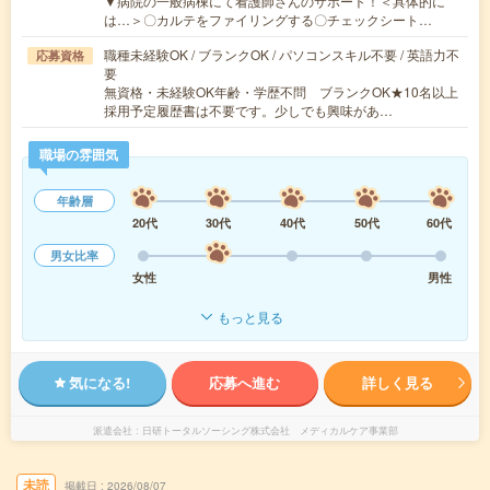
▼病院の一般病棟にて看護師さんのサポート！＜具体的に
は…＞〇カルテをファイリングする〇チェックシート…
職種未経験OK / ブランクOK / パソコンスキル不要 / 英語力不
応募資格
要
無資格・未経験OK年齢・学歴不問 ブランクOK★10名以上
採用予定履歴書は不要です。少しでも興味があ…
職場の雰囲気
年齢層
20代
30代
40代
50代
60代
男女比率
女性
男性
もっと見る
気になる!
応募へ進む
詳しく見る
派遣会社
日研トータルソーシング株式会社 メディカルケア事業部
未読
掲載日
2026/08/07