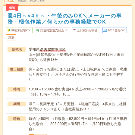
掲載日
2026/08/07
NEW
週4日～×4ｈ～・午後のみOK＼メーカーの事
務＋梱包作業／何らかの事務経験でOK
職種未経験OK
交通費別途支給あり
土日祝日が休み
WEB登録OK
派遣
愛知県
名古屋市中川区
勤務地
山王(愛知県)駅から徒歩5分／尾頭橋駅から徒歩13分／東別
院駅から徒歩18分
月～金のうち週4日または週5日 ※土日祝休み ＼ご家庭・私生
曜日頻度
活と両立◎！／ お子さんの行事や急な体調不良にも理解ア
リ！
13:00～16:00を含む実働4ｈ以上※9:00～17:00のうちで選択
時間
（例：13時～17時、10…
即日～長期予定（3ヶ月更新） ※開始日応談 ※将来的に社員
期間
登用のチャンスあり（当社実績あり！）
時給1,450円 ※月収例：92,800円＝週4日×4ｈ（月16日勤務
時給
した場合）、203,000円＝週5日×7ｈ（月20日勤務した場
合）