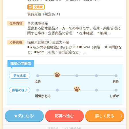
交通費
実費支給（規定あり）
その他事務系
仕事内容
歴史ある防水製品メーカーでの事務です。在庫・納期管理に
関する事務・定番商品の管理 ＊在庫確認 ＊納期…
職種未経験OK / 英語力不要
応募資格
■何らかの事務経験があればOK！■Excel（初級：SUM関数な
ど）■Word（初級：書式設定など）…
職場の雰囲気
男女比率
女性
男性
職場の様子
活気がある
しずか
気になる!
応募へ進む
詳しく見る
派遣会社
エンプロ株式会社