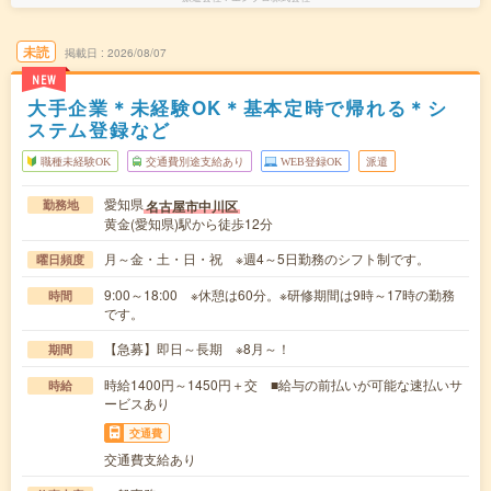
未読
掲載日
2026/08/07
NEW
大手企業＊未経験OK＊基本定時で帰れる＊シ
ステム登録など
職種未経験OK
交通費別途支給あり
WEB登録OK
派遣
愛知県
名古屋市中川区
勤務地
黄金(愛知県)駅から徒歩12分
月～金・土・日・祝 ※週4～5日勤務のシフト制です。
曜日頻度
9:00～18:00 ※休憩は60分。※研修期間は9時～17時の勤務
時間
です。
【急募】即日～長期 ※8月～！
期間
時給1400円～1450円＋交 ■給与の前払いが可能な速払いサ
時給
ービスあり
交通費
交通費支給あり