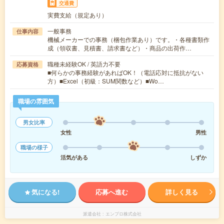
交通費
実費支給（規定あり）
一般事務
仕事内容
機械メーカーでの事務（梱包作業あり）です。・各種書類作
成（領収書、見積書、請求書など）・商品の出荷作…
職種未経験OK / 英語力不要
応募資格
■何らかの事務経験があればOK！（電話応対に抵抗がない
方）■Excel（初級：SUM関数など）■Wo…
職場の雰囲気
男女比率
女性
男性
職場の様子
活気がある
しずか
気になる!
応募へ進む
詳しく見る
派遣会社
エンプロ株式会社