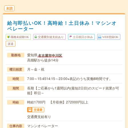
未読
給与即払いOK！高時給！土日休み！マシンオ
ペレーター
職種未経験OK
交通費別途支給あり
土日祝日が休み
WEB登録OK
派遣
愛知県
名古屋市中川区
勤務地
高畑駅から徒歩14分
月～金・祝
曜日頻度
7:00～15:4514:15～23:00※表記のうち実働8時間です。
時間
長期【ご応募から1週間以内(最短2日目)のスピード就業が可
期間
能】即日～
時給1700円 【月収例】272000円以上
時給
交通費
交通費支給有り
マシンオペレーター
仕事内容