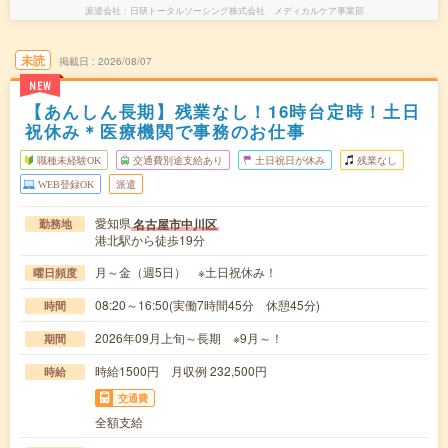
派遣会社
日研トータルソーシング株式会社 メディカルケア事業部
未読
掲載日
2026/08/07
NEW
【あんしん長期】残業なし！16時台定時！土日
祝休み＊医療機関で事務のお仕事
職種未経験OK
交通費別途支給あり
土日祝日が休み
残業なし
WEB登録OK
派遣
愛知県
名古屋市中川区
勤務地
港北駅から徒歩19分
月～金（週5日） ※土日祝休み！
曜日頻度
08:20～16:50(実働7時間45分 休憩45分)
時間
2026年09月上旬～長期 ※9月～！
期間
時給1500円 月収例 232,500円
時給
交通費
全額支給