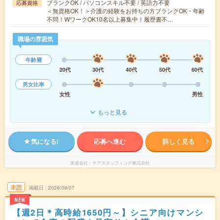
ブランクOK / パソコンスキル不要 / 英語力不要
応募資格
＜無資格OK！＞介護の経験をお持ちの方ブランクOK・年齢
不問！WワークOK10名以上募集中！履歴書不…
職場の雰囲気
年齢層
20代
30代
40代
50代
60代
男女比率
女性
男性
もっと見る
気になる!
応募へ進む
詳しく見る
派遣会社
ケアスタッフィング株式会社
未読
掲載日
2026/08/07
NEW
【週2日＊高時給1650円～】シニア向けマンシ