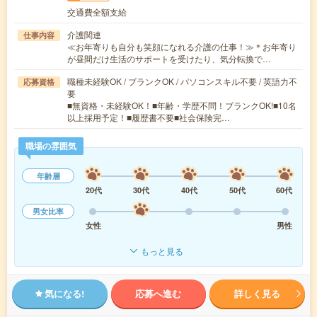
交通費全額支給
介護関連
仕事内容
≪お年寄りも自分も笑顔になれる介護の仕事！≫＊お年寄り
が昼間だけ生活のサポートを受けたり、気分転換で…
職種未経験OK / ブランクOK / パソコンスキル不要 / 英語力不
応募資格
要
■無資格・未経験OK！■年齢・学歴不問！ブランクOK!■10名
以上採用予定！■履歴書不要■社会保険完…
職場の雰囲気
年齢層
20代
30代
40代
50代
60代
男女比率
女性
男性
もっと見る
気になる!
応募へ進む
詳しく見る