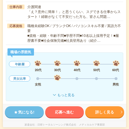
介護関連
仕事内容
「え？意外に簡単！」と思うくらい、スグできる仕事からス
タート！経験がなくて不安だった方も、皆さん問題…
職種未経験OK / ブランクOK / パソコンスキル不要 / 英語力不
応募資格
要
■資格・経験・年齢不問■学歴不問■10名以上採用予定！■履
歴書不要■社会保険完備■社員登用あり（紹介…
職場の雰囲気
年齢層
20代
30代
40代
50代
60代
男女比率
女性
男性
もっと見る
気になる!
応募へ進む
詳しく見る
派遣会社
日研トータルソーシング株式会社 メディカルケア事業部