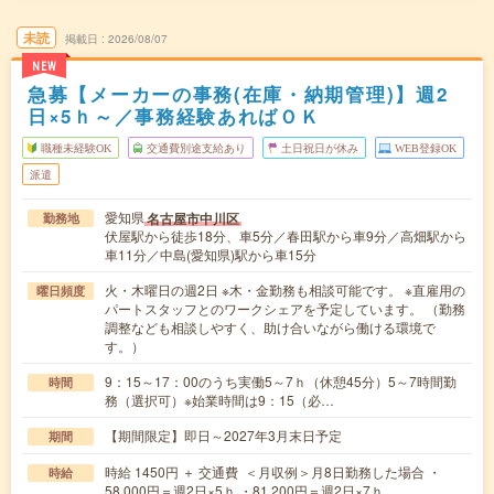
未読
掲載日
2026/08/07
NEW
急募【メーカーの事務(在庫・納期管理)】週2
日×5ｈ～／事務経験あればＯＫ
職種未経験OK
交通費別途支給あり
土日祝日が休み
WEB登録OK
派遣
愛知県
名古屋市中川区
勤務地
伏屋駅から徒歩18分、車5分／春田駅から車9分／高畑駅から
車11分／中島(愛知県)駅から車15分
火・木曜日の週2日 ※木・金勤務も相談可能です。 ※直雇用の
曜日頻度
パートスタッフとのワークシェアを予定しています。 （勤務
調整なども相談しやすく、助け合いながら働ける環境で
す。）
9：15～17：00のうち実働5～7ｈ（休憩45分）5～7時間勤
時間
務（選択可）※始業時間は9：15（必…
【期間限定】即日～2027年3月末日予定
期間
時給 1450円 ＋ 交通費 ＜月収例＞月8日勤務した場合 ・
時給
58,000円＝週2日×5ｈ ・81,200円＝週2日×7ｈ