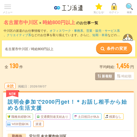
メニュー
気になる!
ログイン
検索
名古屋市中川区
×
時給800円以上
のお仕事一覧
中川区の派遣のお仕事情報です。
オフィスワーク・事務系
、
営業・販売・サービス系
、
クリエイティブ系
などのお仕事を取り揃えています。さらに、
短期
・
単発
などの期
間や、
職種未経験OK
などのこだわり条件で絞り込んでいただけます。
条件の変更
時給
1150円以上
・
1800円以上
の求人はこちら
名古屋市中川区 / 時給800円以上
当サイトでは法令を遵守し、最低賃金以上の求人のみを掲載しています。
130
1,456
全
件
平均時給:
円
時給順
新着順
未読
掲載日
2026/08/07
NEW
説明会参加で2000円get！＊お話し相手から始
める生活支援
職種未経験OK
交通費別途支給あり
土日祝日が休み
残業なし
WEB登録OK
派遣
愛知県
名古屋市中川区
勤務地