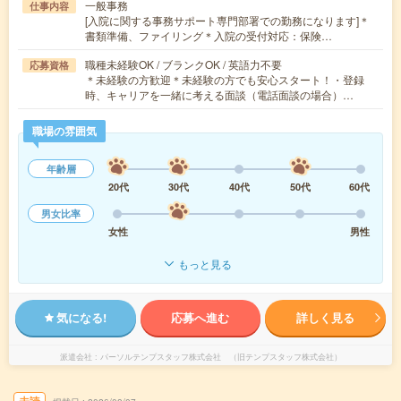
一般事務
仕事内容
[入院に関する事務サポート専門部署での勤務になります]＊
書類準備、ファイリング＊入院の受付対応：保険…
職種未経験OK / ブランクOK / 英語力不要
応募資格
＊未経験の方歓迎＊未経験の方でも安心スタート！・登録
時、キャリアを一緒に考える面談（電話面談の場合）…
職場の雰囲気
年齢層
20代
30代
40代
50代
60代
男女比率
女性
男性
もっと見る
気になる!
応募へ進む
詳しく見る
派遣会社
パーソルテンプスタッフ株式会社 （旧テンプスタッフ株式会社）
未読