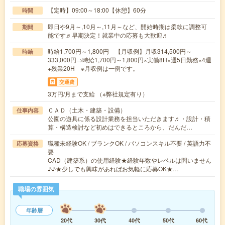
【定時】09:00～18:00【休憩】60分
時間
即日や9月～,10月～,11月～など、開始時期は柔軟に調整可
期間
能です♬早期決定！就業中の応募も大歓迎♬
時給1,700円～1,800円 【月収例】月収314,500円～
時給
333,000円→時給1,700円～1,800円×実働8H×週5日勤務×4週
+残業20H ※月収例は一例です。
交通費
3万円/月まで支給 （※弊社規定有り）
ＣＡＤ（土木・建築・設備）
仕事内容
公園の遊具に係る設計業務を担当いただきます♬・設計・積
算・構造検討など初めはできるところから、だんだ…
職種未経験OK / ブランクOK / パソコンスキル不要 / 英語力不
応募資格
要
CAD（建築系）の使用経験★経験年数やレベルは問いません
♪♪★少しでも興味があればお気軽に応募OK★…
職場の雰囲気
年齢層
20代
30代
40代
50代
60代