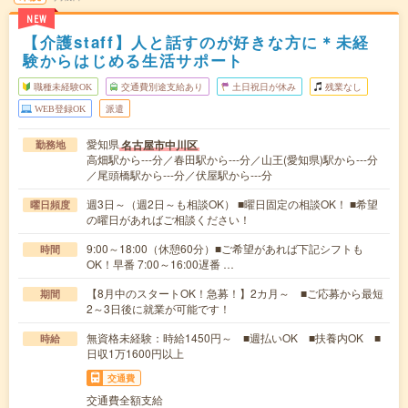
NEW
【介護staff】人と話すのが好きな方に＊未経
験からはじめる生活サポート
職種未経験OK
交通費別途支給あり
土日祝日が休み
残業なし
WEB登録OK
派遣
愛知県
名古屋市中川区
勤務地
高畑駅から---分／春田駅から---分／山王(愛知県)駅から---分
／尾頭橋駅から---分／伏屋駅から---分
週3日～（週2日～も相談OK） ■曜日固定の相談OK！ ■希望
曜日頻度
の曜日があればご相談ください！
9:00～18:00（休憩60分）■ご希望があれば下記シフトも
時間
OK！早番 7:00～16:00遅番 …
【8月中のスタートOK！急募！】2カ月～ ■ご応募から最短
期間
2～3日後に就業が可能です！
無資格未経験：時給1450円～ ■週払いOK ■扶養内OK ■
時給
日収1万1600円以上
交通費
交通費全額支給