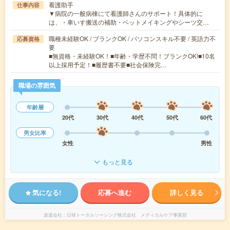
看護助手
仕事内容
▼病院の一般病棟にて看護師さんのサポート！具体的に
は、・車いす搬送の補助・ベットメイキングやシーツ交…
職種未経験OK / ブランクOK / パソコンスキル不要 / 英語力不
応募資格
要
■無資格・未経験OK！■年齢・学歴不問！ブランクOK!■10名
以上採用予定！■履歴書不要■社会保険完…
職場の雰囲気
年齢層
20代
30代
40代
50代
60代
男女比率
女性
男性
もっと見る
気になる!
応募へ進む
詳しく見る
派遣会社
日研トータルソーシング株式会社 メディカルケア事業部