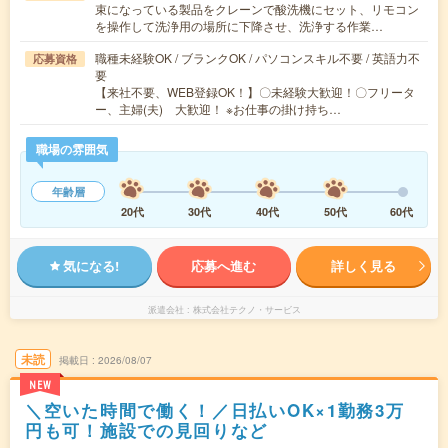
束になっている製品をクレーンで酸洗機にセット、リモコン
を操作して洗浄用の場所に下降させ、洗浄する作業…
職種未経験OK / ブランクOK / パソコンスキル不要 / 英語力不
応募資格
要
【来社不要、WEB登録OK！】〇未経験大歓迎！〇フリータ
ー、主婦(夫) 大歓迎！ ※お仕事の掛け持ち…
職場の雰囲気
年齢層
20代
30代
40代
50代
60代
気になる!
応募へ進む
詳しく見る
派遣会社
株式会社テクノ・サービス
未読
掲載日
2026/08/07
NEW
＼空いた時間で働く！／日払いOK×1勤務3万
円も可！施設での見回りなど