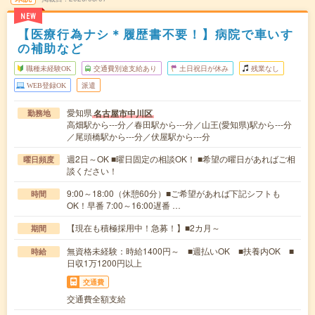
NEW
【医療行為ナシ＊履歴書不要！】病院で車いす
の補助など
職種未経験OK
交通費別途支給あり
土日祝日が休み
残業なし
WEB登録OK
派遣
愛知県
名古屋市中川区
勤務地
高畑駅から---分／春田駅から---分／山王(愛知県)駅から---分
／尾頭橋駅から---分／伏屋駅から---分
週2日～OK ■曜日固定の相談OK！ ■希望の曜日があればご相
曜日頻度
談ください！
9:00～18:00（休憩60分）■ご希望があれば下記シフトも
時間
OK！早番 7:00～16:00遅番 …
【現在も積極採用中！急募！】■2カ月～
期間
無資格未経験：時給1400円～ ■週払いOK ■扶養内OK ■
時給
日収1万1200円以上
交通費
交通費全額支給