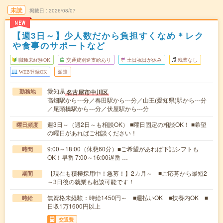
未読
掲載日
2026/08/07
NEW
【週3日～】少人数だから負担すくなめ＊レク
や食事のサポートなど
職種未経験OK
交通費別途支給あり
土日祝日が休み
残業なし
WEB登録OK
派遣
愛知県
名古屋市中川区
勤務地
高畑駅から---分／春田駅から---分／山王(愛知県)駅から---分
／尾頭橋駅から---分／伏屋駅から---分
週3日～（週2日～も相談OK） ■曜日固定の相談OK！ ■希望
曜日頻度
の曜日があればご相談ください！
9:00～18:00（休憩60分）■ご希望があれば下記シフトも
時間
OK！早番 7:00～16:00遅番 …
【現在も積極採用中！急募！】2カ月～ ■ご応募から最短2
期間
～3日後の就業も相談可能です！
無資格未経験：時給1450円～ ■週払いOK ■扶養内OK ■
時給
日収1万1600円以上
交通費