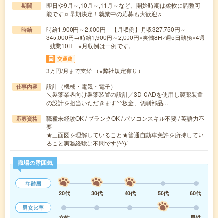
即日や9月～,10月～,11月～など、開始時期は柔軟に調整可
期間
能です♬早期決定！就業中の応募も大歓迎♬
時給1,900円～2,000円 【月収例】月収327,750円～
時給
345,000円→時給1,900円～2,000円×実働8H×週5日勤務×4週
+残業10H ※月収例は一例です。
交通費
3万円/月まで支給 （※弊社規定有り）
設計（機械・電気・電子）
仕事内容
＼製薬業界向け製薬装置の設計／3D-CADを使用し製薬装置
の設計を担当いただきます^^板金、切削部品…
職種未経験OK / ブランクOK / パソコンスキル不要 / 英語力不
応募資格
要
★三面図を理解していること★普通自動車免許を所持してい
ること実務経験は不問です(^^)/
職場の雰囲気
年齢層
20代
30代
40代
50代
60代
男女比率
女性
男性