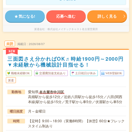
気になる!
応募へ進む
詳しく見る
派遣会社
株式会社メイテックキャスト名古屋営業所
未読
掲載日
2026/08/07
NEW
三面図さえ分かればOK♬時給1900円～2000円
▼未経験から機械設計目指せる！
職種未経験OK
交通費別途支給あり
土日祝日が休み
WEB登録OK
派遣
愛知県
名古屋市中川区
勤務地
高畑駅から徒歩12分／近鉄八田駅から徒歩15分／八田(関西
本線)駅から徒歩15分／荒子駅から車5分／伏屋駅から車5分
月～金曜日
曜日頻度
【定時】9:00～18:00（実働8時間）【休憩】60分★フレック
時間
スタイム制あり