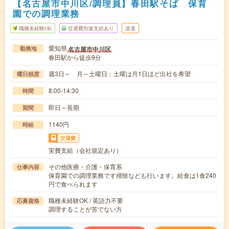
【名古屋市中川区/調理員】春田駅そば 保育
園での調理業務
職種未経験OK
交通費別途支給あり
派遣
愛知県
名古屋市中川区
勤務地
春田駅から徒歩9分
週3日～ 月～土曜日：土曜は月1日ほど出社を希望
曜日頻度
8:00-14:30
時間
即日～長期
期間
1140円
時給
交通費
実費支給（会社規定あり）
その他医療・介護・保育系
仕事内容
保育園での調理業務です掃除なども行います。給食は1食240
円で食べられます
職種未経験OK / 英語力不要
応募資格
調理することが苦でない方