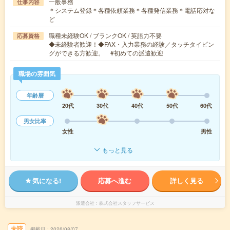
一般事務
仕事内容
＊システム登録＊各種依頼業務＊各種発信業務＊電話応対な
ど
職種未経験OK / ブランクOK / 英語力不要
応募資格
◆未経験者歓迎！◆FAX・入力業務の経験／タッチタイピン
グができる方歓迎。 #初めての派遣歓迎
職場の雰囲気
年齢層
20代
30代
40代
50代
60代
男女比率
女性
男性
もっと見る
気になる!
応募へ進む
詳しく見る
派遣会社
株式会社スタッフサービス
未読
掲載日
2026/08/07