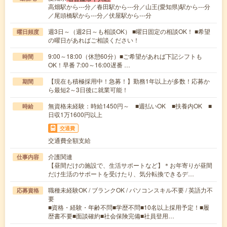
高畑駅から---分／春田駅から---分／山王(愛知県)駅から---分
／尾頭橋駅から---分／伏屋駅から---分
週3日～（週2日～も相談OK） ■曜日固定の相談OK！ ■希望
曜日頻度
の曜日があればご相談ください！
9:00～18:00（休憩60分）■ご希望があれば下記シフトも
時間
OK！早番 7:00～16:00遅番 …
【現在も積極採用中！急募！】勤務1年以上が多数！応募か
期間
ら最短2～3日後に就業可能！
無資格未経験：時給1450円～ ■週払いOK ■扶養内OK ■
時給
日収1万1600円以上
交通費
交通費全額支給
介護関連
仕事内容
【昼間だけの施設で、生活サポートなど】＊お年寄りが昼間
だけ生活のサポートを受けたり、気分転換できるデ…
職種未経験OK / ブランクOK / パソコンスキル不要 / 英語力不
応募資格
要
■資格・経験・年齢不問■学歴不問■10名以上採用予定！■履
歴書不要■面談確約■社会保険完備■社員登用…