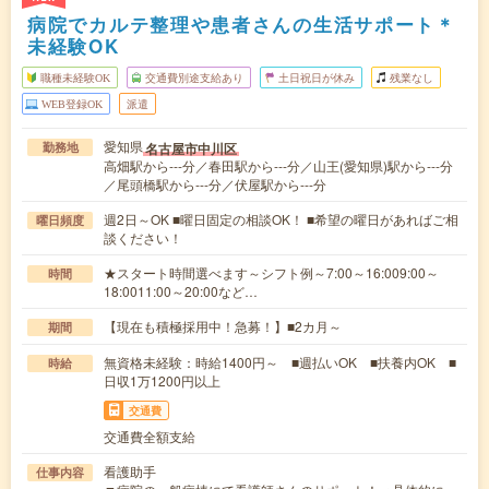
病院でカルテ整理や患者さんの生活サポート＊
未経験OK
職種未経験OK
交通費別途支給あり
土日祝日が休み
残業なし
WEB登録OK
派遣
愛知県
名古屋市中川区
勤務地
高畑駅から---分／春田駅から---分／山王(愛知県)駅から---分
／尾頭橋駅から---分／伏屋駅から---分
週2日～OK ■曜日固定の相談OK！ ■希望の曜日があればご相
曜日頻度
談ください！
★スタート時間選べます～シフト例～7:00～16:009:00～
時間
18:0011:00～20:00など…
【現在も積極採用中！急募！】■2カ月～
期間
無資格未経験：時給1400円～ ■週払いOK ■扶養内OK ■
時給
日収1万1200円以上
交通費
交通費全額支給
看護助手
仕事内容