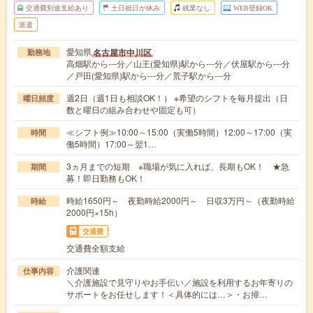
交通費別途支給あり
土日祝日が休み
残業なし
WEB登録OK
派遣
愛知県
名古屋市中川区
勤務地
高畑駅から---分／山王(愛知県)駅から---分／伏屋駅から---分
／戸田(愛知県)駅から---分／荒子駅から---分
週2日（週1日も相談OK！） ※希望のシフトを毎月提出（日
曜日頻度
数と曜日の組み合わせや固定も可）
≪シフト例≫10:00～15:00（実働5時間）12:00～17:00（実
時間
働5時間）17:00～翌1…
3ヵ月までの短期 ※職場が気に入れば、長期もOK！ ★急
期間
募！即日勤務もOK！
時給1650円～ 夜勤時給2000円～ 日収3万円～（夜勤時給
時給
2000円×15h）
交通費
交通費全額支給
介護関連
仕事内容
＼介護施設で見守りやお手伝い／施設を利用するお年寄りの
サポートをお任せします！＜具体的には…＞・お掃…