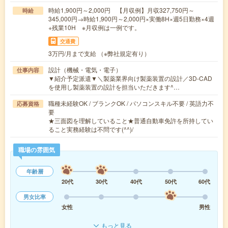
時給1,900円～2,000円 【月収例】月収327,750円～
時給
345,000円→時給1,900円～2,000円×実働8H×週5日勤務×4週
+残業10H ※月収例は一例です。
交通費
3万円/月まで支給 （※弊社規定有り）
設計（機械・電気・電子）
仕事内容
▼紹介予定派遣▼＼製薬業界向け製薬装置の設計／3D-CAD
を使用し製薬装置の設計を担当いただきます^…
職種未経験OK / ブランクOK / パソコンスキル不要 / 英語力不
応募資格
要
★三面図を理解していること★普通自動車免許を所持してい
ること実務経験は不問です(^^)/
職場の雰囲気
年齢層
20代
30代
40代
50代
60代
男女比率
女性
男性
もっと見る