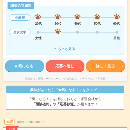
職場の雰囲気
年齢層
20代
30代
40代
50代
60代
男女比率
女性
男性
もっと見る
気になる!
応募へ進む
詳しく見る
派遣会社
日研トータルソーシング株式会社 メディカルケア事業部
興味があったら「★気になる！」をタップ！
「気になる！」を押しておくと、派遣会社から
「面談確約」
や
「応募歓迎」
が届きます！
未読
掲載日
2026/08/07
NEW