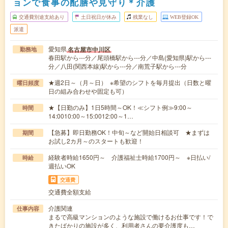
ョンで食事の配膳や見守り＊介護
交通費別途支給あり
土日祝日が休み
残業なし
WEB登録OK
派遣
愛知県
名古屋市中川区
勤務地
春田駅から---分／尾頭橋駅から---分／中島(愛知県)駅から---
分／八田(関西本線)駅から---分／南荒子駅から---分
★週2日～（月～日） ※希望のシフトを毎月提出（日数と曜
曜日頻度
日の組み合わせや固定も可）
★【日勤のみ】1日5時間～OK！≪シフト例≫9:00～
時間
14:0010:00～15:0012:00～1…
【急募】即日勤務OK！中旬～など開始日相談可 ★まずは
期間
お試し2カ月～のスタートも歓迎！
経験者時給1650円～ 介護福祉士時給1700円～ ※日払い/
時給
週払いOK
交通費
交通費全額支給
介護関連
仕事内容
まるで高級マンションのような施設で働けるお仕事です！で
きたばかりの施設が多く、利用者さんの要介護度も…