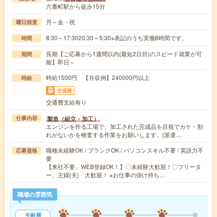
六番町駅から徒歩15分
月～金・祝
曜日頻度
8:30～17:3020:30～5:30※表記のうち実働8時間です。
時間
長期【ご応募から1週間以内(最短2日目)のスピード就業が可
期間
能】即日～
時給1500円 【月収例】240000円以上
時給
交通費
交通費支給有り
製造（組立・加工）
仕事内容
エンジンを作る工場で、加工された完成品を目視でカケ・割
れがないかを検査する作業をお願いします。(派遣…
職種未経験OK / ブランクOK / パソコンスキル不要 / 英語力不
応募資格
要
【来社不要、WEB登録OK！】〇未経験大歓迎！〇フリータ
ー、主婦(夫) 大歓迎！ ※お仕事の掛け持ち…
職場の雰囲気
年齢層