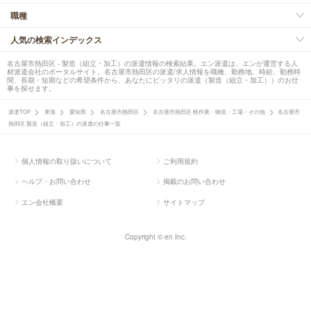
職種
人気の検索インデックス
名古屋市熱田区 - 製造（組立・加工）の派遣情報の検索結果。エン派遣は、エンが運営する人
材派遣会社のポータルサイト。名古屋市熱田区の派遣/求人情報を職種、勤務地、時給、勤務時
間、長期・短期などの希望条件から、あなたにピッタリの派遣（製造（組立・加工））のお仕
事を探せます。
派遣TOP
東海
愛知県
名古屋市熱田区
名古屋市熱田区 軽作業・物流・工場・その他
名古屋市
熱田区 製造（組立・加工）の派遣の仕事一覧
個人情報の取り扱いについて
ご利用規約
ヘルプ・お問い合わせ
掲載のお問い合わせ
エン会社概要
サイトマップ
Copyright © en Inc.