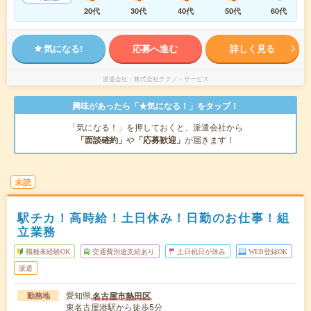
20代
30代
40代
50代
60代
気になる!
応募へ進む
詳しく見る
派遣会社
株式会社テクノ・サービス
興味があったら「★気になる！」をタップ！
「気になる！」を押しておくと、派遣会社から
「面談確約」
や
「応募歓迎」
が届きます！
未読
駅チカ！高時給！土日休み！日勤のお仕事！組
立業務
職種未経験OK
交通費別途支給あり
土日祝日が休み
WEB登録OK
派遣
愛知県
名古屋市熱田区
勤務地
東名古屋港駅から徒歩5分