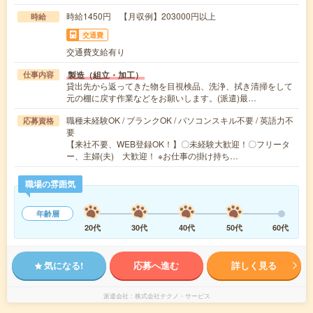
時給1450円 【月収例】203000円以上
時給
交通費
交通費支給有り
製造（組立・加工）
仕事内容
貸出先から返ってきた物を目視検品、洗浄、拭き清掃をして
元の棚に戻す作業などをお願いします。(派遣)最…
職種未経験OK / ブランクOK / パソコンスキル不要 / 英語力不
応募資格
要
【来社不要、WEB登録OK！】〇未経験大歓迎！〇フリータ
ー、主婦(夫) 大歓迎！ ※お仕事の掛け持ち…
職場の雰囲気
年齢層
20代
30代
40代
50代
60代
気になる!
応募へ進む
詳しく見る
派遣会社
株式会社テクノ・サービス