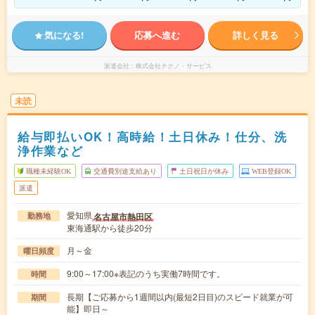
気になる!
応募へ進む
詳しく見る
派遣会社
株式会社テクノ・サービス
未読
給与即払いOK！高時給！土日休み！仕分、洗
浄作業など
職種未経験OK
交通費別途支給あり
土日祝日が休み
WEB登録OK
派遣
愛知県
名古屋市熱田区
勤務地
東海通駅から徒歩20分
月～金
曜日頻度
9:00～17:00※表記のうち実働7時間です。
時間
長期【ご応募から1週間以内(最短2日目)のスピード就業が可
期間
能】即日～