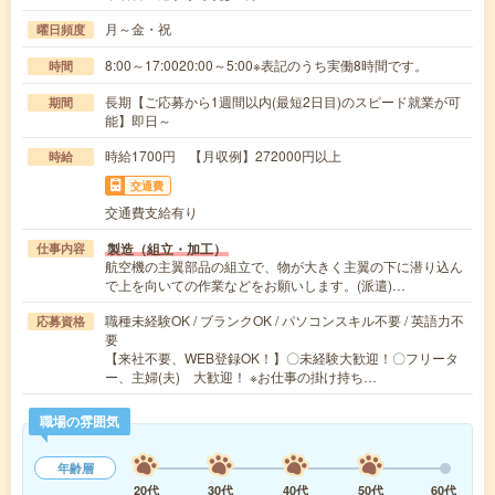
月～金・祝
曜日頻度
8:00～17:0020:00～5:00※表記のうち実働8時間です。
時間
長期【ご応募から1週間以内(最短2日目)のスピード就業が可
期間
能】即日～
時給1700円 【月収例】272000円以上
時給
交通費
交通費支給有り
製造（組立・加工）
仕事内容
航空機の主翼部品の組立で、物が大きく主翼の下に潜り込ん
で上を向いての作業などをお願いします。(派遣)…
職種未経験OK / ブランクOK / パソコンスキル不要 / 英語力不
応募資格
要
【来社不要、WEB登録OK！】〇未経験大歓迎！〇フリータ
ー、主婦(夫) 大歓迎！ ※お仕事の掛け持ち…
職場の雰囲気
年齢層
20代
30代
40代
50代
60代