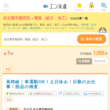
メニュー
気になる!
ログイン
検索
名古屋市熱田区
×
製造（組立・加工）
のお仕事一覧
熱田区の派遣のお仕事情報です。製造（組立・加工）のお仕事の他に、
軽作業（仕分
け・ピッキング・検品、商品管理）
、
マシンオペレーター
、
フォークリフト
などを取
り揃えています。さらに、
短期
・
単発
などの期間や、
職種未経験OK
などのこだわり条
件で絞り込んでいただけます。職種辞典：
製造（組立・加工）のお仕事とは？とは？
条件の変更
名古屋市熱田区 / 製造（組立・加工）
3
1,550
全
件
平均時給:
円
時給順
新着順
未読
高時給！車通勤OK！土日休み！日勤のお仕
事！部品の検査
職種未経験OK
交通費別途支給あり
土日祝日が休み
WEB登録OK
派遣
愛知県
名古屋市熱田区
勤務地