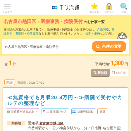
メニュー
気になる!
ログイン
検索
名古屋市熱田区
×
医療事務・病院受付
のお仕事一覧
熱田区の派遣のお仕事情報です。医療事務・病院受付のお仕事の他に、
介護関連
、
看
護助手
、
看護師・准看護師
などを取り揃えています。さらに、
短期
・
単発
などの期間
や、
職種未経験OK
などのこだわり条件で絞り込んでいただけます。職種辞典：
医療事
務・病院受付のお仕事とは？とは？
条件の変更
名古屋市熱田区 / 医療事務・病院受付
1
1,300
全
件
平均時給:
円
時給順
新着順
未読
掲載日
2026/07/22
≪無資格でも月収20.8万円～≫病院で受付やカ
ルテの整理など
交通費別途支給あり
土日祝日が休み
WEB登録OK
派遣
愛知県
名古屋市熱田区
勤務地
六番町駅から---分／神宮前駅から---分／日比野(名古屋市営)