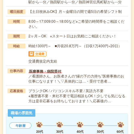
駅から---分／熱田駅から---分／熱田神宮伝馬町駅から---分
【土日祝休みOK】月～金曜日の間で週5日の希望シフト制
曜日頻度
8:00～17:009:00～18:00など※ご希望の時間帯をご相談くだ
時間
さい。
2ヶ月～OK ※スタート日はお気軽にご相談ください！
期間
時給1300円～ ■月収20.8万円～（日収1万400円×20日）
時給
交通費
交通費規定内支給
医療事務・病院受付
仕事内容
／看護師さん、お医者さんの“縁の下の力持ち”医療事務のお
仕事になります！＼▽具体的には…・受付で患者…
ブランクOK / パソコンスキル不要 / 英語力不要
応募資格
※履歴書不要・来社不要で電話相談もOK！少しでも気になる
方は是非応募をお待ちしております！＼応募後の…
職場の雰囲気
年齢層
20代
30代
40代
50代
60代