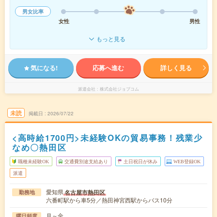
男女比率
女性
男性
もっと見る
気になる!
応募へ進む
詳しく見る
派遣会社
株式会社ジョブコム
未読
掲載日
2026/07/22
<高時給1700円>未経験OKの貿易事務！残業少
なめ〇熱田区
職種未経験OK
交通費別途支給あり
土日祝日が休み
WEB登録OK
派遣
愛知県
名古屋市熱田区
勤務地
六番町駅から車5分／熱田神宮西駅からバス10分
月～金
曜日頻度