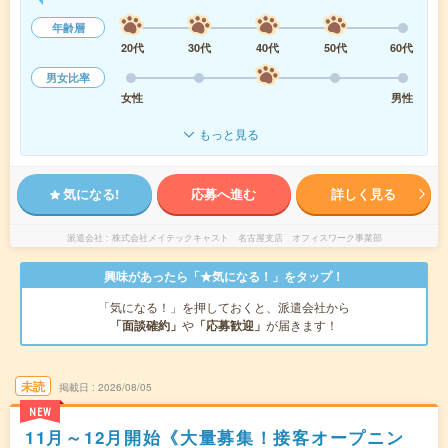
年齢層
20代
30代
40代
50代
60代
男女比率
女性
男性
もっと見る
気になる!
応募へ進む
詳しく見る
派遣会社
株式会社メイテックキャスト 名古屋支店 オフィスワーク事業部
興味があったら「★気になる！」をタップ！
「気になる！」を押しておくと、派遣会社から
「面談確約」
や
「応募歓迎」
が届きます！
未読
掲載日
2026/08/05
NEW
11月～12月開始《大量募集！接客オープニン