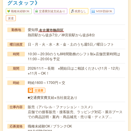
グスタッフ》
職種未経験OK
交通費別途支給あり
残業なし
WEB登録OK
派遣
愛知県
名古屋市熱田区
勤務地
熱田駅から徒歩7分／神宮前駅から徒歩8分
日・月・火・水・木・金・土のうち週5日／曜日シフト
曜日頻度
10:30～20:30のうち8時間勤務のシフト制※店舗営業時間は
時間
11:00～20:00を予定
2026/11/1～長期 ※開始日はご相談ください(11月・12月)
期間
※11月～OK！
時給1600～1700円＋交
時給
交通費
■交通費実費支給※当社規定あり
販売（アパレル・ファッション・コスメ）
仕事内容
店舗での接客販売・接客販売、ラッピング対応・展示ブース
での商品説明・案内・商品補充・売り場・ディスプ…
職種未経験OK / ブランクOK
応募資格
***未経験OK***