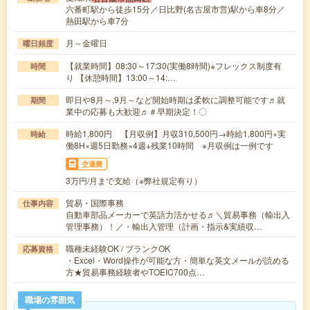
六番町駅から徒歩15分／日比野(名古屋市営)駅から車8分／
熱田駅から車7分
月～金曜日
曜日頻度
【就業時間】08:30～17:30(実働8時間)※フレックス制度有
時間
り 【休憩時間】13:00～14:…
即日や8月～,9月～など開始時期は柔軟に調整可能です♬就
期間
業中の応募も大歓迎♬＃早期決定！〇
時給1,800円 【月収例】月収310,500円→時給1,800円×実
時給
働8H×週5日勤務×4週+残業10時間 ※月収例は一例です
交通費
3万円/月まで支給（※弊社規定有り）
貿易・国際事務
仕事内容
自動車部品メーカーで英語力活かせる♬＼貿易事務（輸出入
管理事務）！／・輸出入管理（計画・指示&実績収…
職種未経験OK / ブランクOK
応募資格
・Excel・Word操作が可能な方・簡単な英文メールが読める
方★貿易事務経験者やTOEIC700点…
職場の雰囲気