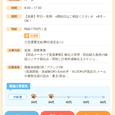
8:30～17:30
時間
【急募】即日～長期 ※開始日はご相談ください♪ ※8月～
期間
OK！
時給1700円＋交
時給
交通費
◎交通費支給(弊社規定あり)
貿易・国際事務
仕事内容
【部品メーカーで貿易事務】輸出入管理・部品納入進捗の確
認コンテナ積込み・荷卸し計画作成輸出入スケジュ…
職種未経験OK / ブランクOK
応募資格
<貿易関係・未経験OK!>Excel:IF・VLOOKUP英語力:メール
や書類文面の読み・書き(英会…
職場の雰囲気
年齢層
20代
30代
40代
50代
60代