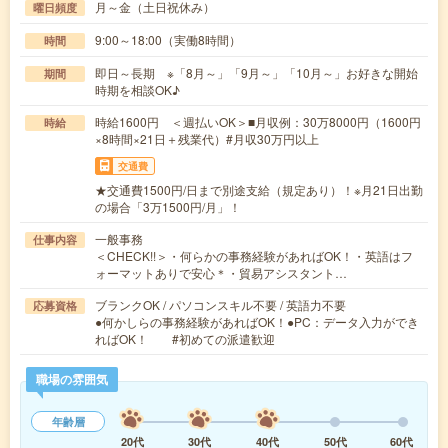
月～金（土日祝休み）
曜日頻度
9:00～18:00（実働8時間）
時間
即日～長期 ※「8月～」「9月～」「10月～」お好きな開始
期間
時期を相談OK♪
時給1600円 ＜週払いOK＞■月収例：30万8000円（1600円
時給
×8時間×21日＋残業代）#月収30万円以上
交通費
★交通費1500円/日まで別途支給（規定あり）！※月21日出勤
の場合「3万1500円/月」！
一般事務
仕事内容
＜CHECK!!＞・何らかの事務経験があればOK！・英語はフ
ォーマットありで安心＊・貿易アシスタント…
ブランクOK / パソコンスキル不要 / 英語力不要
応募資格
●何かしらの事務経験があればOK！●PC：データ入力ができ
ればOK！ #初めての派遣歓迎
職場の雰囲気
年齢層
20代
30代
40代
50代
60代