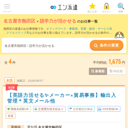
メニュー
気になる!
ログイン
検索
名古屋市熱田区
×
語学力が活かせる
のお仕事一覧
熱田区の派遣のお仕事情報です。
オフィスワーク・事務系
、
営業・販売・サービス系
、
クリエイティブ系
などのお仕事を取り揃えています。語学力が活かせるの条件の他
に、
交通費別途支給あり
、
職種未経験OK
、
友だちと一緒の応募OK
などのこだわり条
件も取り揃えています。
条件の変更
名古屋市熱田区 / 語学力が活かせる
4
1,675
全
件
平均時給:
円
時給順
新着順
未読
掲載日
2026/08/07
NEW
【英語力活せる✨メーカー×貿易事務】輸出入
管理＊英文メール他
職種未経験OK
交通費別途支給あり
土日祝日が休み
WEB登録OK
派遣
愛知県
名古屋市熱田区
勤務地