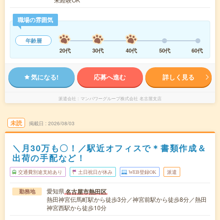
職場の雰囲気
年齢層
20代
30代
40代
50代
60代
気になる!
応募へ進む
詳しく見る
派遣会社
マンパワーグループ株式会社 名古屋支店
未読
掲載日
2026/08/03
＼月30万も〇！／駅近オフィスで＊書類作成＆
出荷の手配など！
交通費別途支給あり
土日祝日が休み
WEB登録OK
派遣
愛知県
名古屋市熱田区
勤務地
熱田神宮伝馬町駅から徒歩3分／神宮前駅から徒歩8分／熱田
神宮西駅から徒歩10分