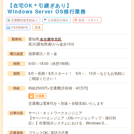
【在宅OK＊引継ぎあり】
Windows Server OS移行業務
交通費別途支給あり
土日祝日が休み
在宅・リモート
WEB登録OK
派遣
愛知県
名古屋市北区
勤務地
黒川(愛知県)駅から徒歩10分
就業曜日／月～金
曜日頻度
9:00～18:00（休憩1時間）
時間
8月～長期！8月スタート！ 9月～、10月～などもお気軽に
期間
ご相談ください！
時給2500円+交通費[月収例：40万円]
時給
交通費
交通費は電車代を＜別途＞全額支給いたします
サーバ・ネットワークエンジニア
仕事内容
【サーバーエンジニア（OSバージョンアップ・移行対
応）】作業指示システムにおける、Windows S…
ブランクOK / 英語力不要
応募資格