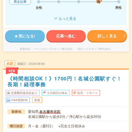
男女比率
女性
男性
もっと見る
気になる!
応募へ進む
詳しく見る
派遣会社
パーソルテンプスタッフ株式会社 （旧テンプスタッフ株式会社）
未読
掲載日
2026/08/06
NEW
《時間相談OK！》1700円！名城公園駅すぐ！
長期！経理事務
交通費別途支給あり
土日祝日が休み
在宅・リモート
WEB登録OK
派遣
愛知県
名古屋市北区
勤務地
名城公園駅から徒歩2分／浄心駅から徒歩20分
月～金（週5日） ※完全土日祝休み
曜日頻度