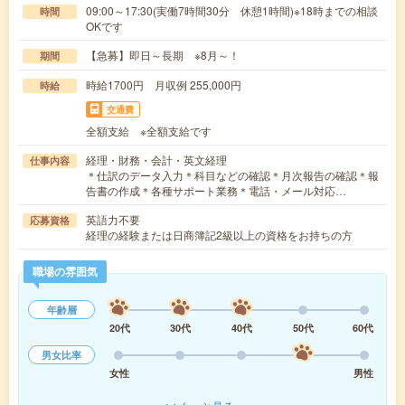
09:00～17:30(実働7時間30分 休憩1時間)※18時までの相談
時間
OKです
【急募】即日～長期 ※8月～！
期間
時給1700円 月収例 255,000円
時給
交通費
全額支給 ※全額支給です
経理・財務・会計・英文経理
仕事内容
＊仕訳のデータ入力＊科目などの確認＊月次報告の確認＊報
告書の作成＊各種サポート業務＊電話・メール対応…
英語力不要
応募資格
経理の経験または日商簿記2級以上の資格をお持ちの方
職場の雰囲気
年齢層
20代
30代
40代
50代
60代
男女比率
女性
男性