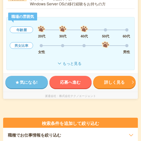
Windows Server OSの移行経験をお持ちの方
職場の雰囲気
年齢層
20代
30代
40代
50代
60代
男女比率
女性
男性
もっと見る
気になる!
応募へ進む
詳しく見る
派遣会社
株式会社テクノエージェント
検索条件を追加して絞り込む
職種
でお仕事情報を絞り込む