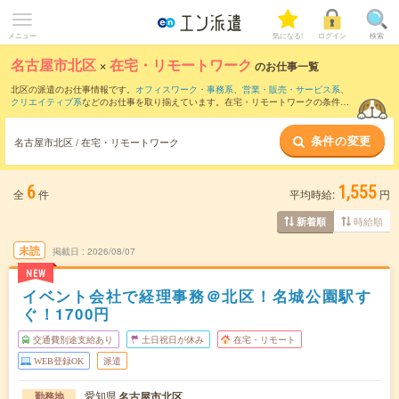
メニュー
気になる!
ログイン
検索
名古屋市北区
×
在宅・リモートワーク
のお仕事一覧
北区の派遣のお仕事情報です。
オフィスワーク・事務系
、
営業・販売・サービス系
、
クリエイティブ系
などのお仕事を取り揃えています。在宅・リモートワークの条件の
他に、
交通費別途支給あり
、
職種未経験OK
、
友だちと一緒の応募OK
などのこだわり
条件も取り揃えています。
条件の変更
名古屋市北区 / 在宅・リモートワーク
6
1,555
全
件
平均時給:
円
時給順
新着順
未読
掲載日
2026/08/07
NEW
イベント会社で経理事務＠北区！名城公園駅す
ぐ！1700円
交通費別途支給あり
土日祝日が休み
在宅・リモート
WEB登録OK
派遣
愛知県
名古屋市北区
勤務地