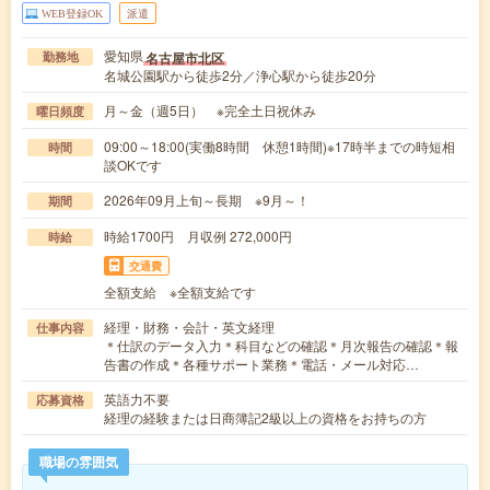
WEB登録OK
派遣
愛知県
名古屋市北区
勤務地
名城公園駅から徒歩2分／浄心駅から徒歩20分
月～金（週5日） ※完全土日祝休み
曜日頻度
09:00～18:00(実働8時間 休憩1時間)※17時半までの時短相
時間
談OKです
2026年09月上旬～長期 ※9月～！
期間
時給1700円 月収例 272,000円
時給
交通費
全額支給 ※全額支給です
経理・財務・会計・英文経理
仕事内容
＊仕訳のデータ入力＊科目などの確認＊月次報告の確認＊報
告書の作成＊各種サポート業務＊電話・メール対応…
英語力不要
応募資格
経理の経験または日商簿記2級以上の資格をお持ちの方
職場の雰囲気