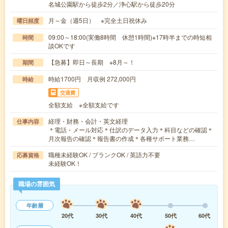
名城公園駅から徒歩2分／浄心駅から徒歩20分
月～金（週5日） ※完全土日祝休み
曜日頻度
09:00～18:00(実働8時間 休憩1時間)※17時半までの時短相
時間
談OKです
【急募】即日～長期 ※8月～！
期間
時給1700円 月収例 272,000円
時給
交通費
全額支給 ※全額支給です
経理・財務・会計・英文経理
仕事内容
＊電話・メール対応＊仕訳のデータ入力＊科目などの確認＊
月次報告の確認＊報告書の作成＊各種サポート業務…
職種未経験OK / ブランクOK / 英語力不要
応募資格
未経験OK！
職場の雰囲気
年齢層
20代
30代
40代
50代
60代