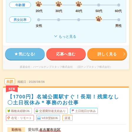
年齢層
20代
30代
40代
50代
60代
男女比率
女性
男性
もっと見る
気になる!
応募へ進む
詳しく見る
派遣会社
パーソルテンプスタッフ株式会社 （旧テンプスタッフ株式会社）
未読
掲載日
2026/08/06
NEW
【1700円】名城公園駅すぐ！長期！残業なし
〇土日祝休み＊事務のお仕事
職種未経験OK
交通費別途支給あり
土日祝日が休み
在宅・リモート
WEB登録OK
派遣
愛知県
名古屋市北区
勤務地