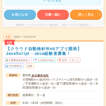
もっと見る
気になる!
応募へ進む
詳しく見る
派遣会社
パーソルテンプスタッフ株式会社 （旧テンプスタッフ株式会社）
未読
掲載日
2026/08/06
NEW
【クラウド自動検針Webアプリ開発】
JavaScript・Java経験者募集！
交通費別途支給あり
土日祝日が休み
在宅・リモート
WEB登録OK
派遣
愛知県
名古屋市北区
勤務地
大曽根駅から徒歩3分／ナゴヤドーム前矢田駅から徒歩---分
／平安通駅から徒歩---分／森下(愛知県)駅から徒歩---分／矢
田(愛知県)駅から徒歩---分
就業曜日：月～金
曜日頻度
9:00～18:00（休憩時間：60分）
時間