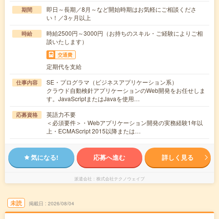
即日～長期／8月～など開始時期はお気軽にご相談くださ
期間
い！／3ヶ月以上
時給2500円～3000円（お持ちのスキル・ご経験によりご相
時給
談いたします）
交通費
定期代を支給
SE・プログラマ（ビジネスアプリケーション系）
仕事内容
クラウド自動検針アプリケーションのWeb開発をお任せしま
す。JavaScriptまたはJavaを使用…
英語力不要
応募資格
＜必須要件＞・Webアプリケーション開発の実務経験1年以
上・ECMAScript 2015以降または…
気になる!
応募へ進む
詳しく見る
派遣会社
株式会社テクノウェイブ
未読
掲載日
2026/08/04