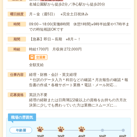
名城公園駅から徒歩2分／浄心駅から徒歩20分
月～金（週5日） ※完全土日祝休み
曜日頻度
09:00～18:00(実働8時間 休憩1時間)※9時半始業や17時半ま
時間
での時短相談OKです
【急募】即日～長期 ※8月～！
期間
時給1700円 月収例 272,000円
時給
交通費
全額支給
経理・財務・会計・英文経理
仕事内容
＊仕訳のデータ入力＊科目などの確認＊月次報告の確認＊報
告書の作成＊各種サポート業務＊電話・メール対応…
英語力不要
応募資格
経理の経験または日商簿記2級以上の資格をお持ちの方月次
決算に少しでも携わっていた方は業務にスムーズに…
職場の雰囲気
年齢層
20代
30代
40代
50代
60代