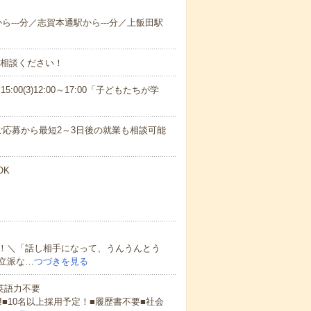
から---分／志賀本通駅から---分／上飯田駅
ご相談ください！
15:00(3)12:00～17:00「子どもたちが学
応募から最短2～3日後の就業も相談可能
OK
！＼「話し相手になって、うんうんとう
立派な…
つづきを見る
 英語力不要
!■10名以上採用予定！■履歴書不要■社会