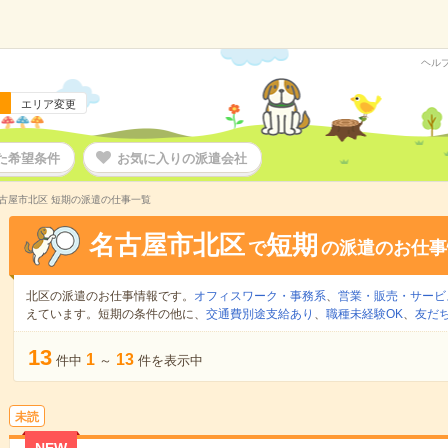
ヘル
エリア変更
た希望条件
お気に入りの派遣会社
古屋市北区 短期の派遣の仕事一覧
名古屋市北区
短期
で
の派遣のお仕事
北区の派遣のお仕事情報です。
オフィスワーク・事務系
、
営業・販売・サービ
えています。短期の条件の他に、
交通費別途支給あり
、
職種未経験OK
、
友だ
13
1
13
件中
～
件を表示中
未読