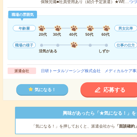
保険完備■社員登用あり（紹介予定派遣）★WE…
つづ
職場の雰囲気
年齢層
男女比率
20代
30代
40代
50代
60代
職場の様子
仕事の仕方
活気がある
しずか
日研トータルソーシング株式会社 メディカルケア事
派遣会社
応募する
気になる！
興味があったら「★気になる！」を
「気になる！」を押しておくと、派遣会社から
「面談確約