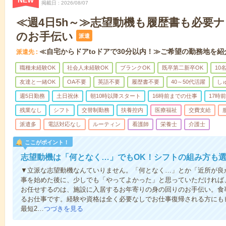
NEW
掲載日
2026/08/07
≪週4日5h～≫志望動機も履歴書も必要
のお手伝い
派遣
≪自宅からドアtoドアで30分以内！≫ご希望の勤務地を紹
派遣先
職種未経験OK
社会人未経験OK
ブランクOK
既卒第二新卒OK
10
友達と一緒OK
OA不要
英語不要
履歴書不要
40～50代活躍
し
週5日勤務
土日祝休
朝10時以降スタート
16時前までの仕事
17時
残業なし
シフト
交替制勤務
扶養控内
医療福祉
交費支給
派遣多
電話対応なし
ルーティン
看護師
栄養士
介護士
ここがポイント！
志望動機は「何となく…」でもOK！シフトの組み方も
▼立派な志望動機なんていりません。「何となく…」とか「近所が良
事を始めた後に、少しでも「やってよかった」と思っていただければ
お任せするのは、施設に入居するお年寄りの身の回りのお手伝い。食
るお仕事です。経験や資格は全く必要なしでお仕事復帰される方にも
最短2…
つづきを見る