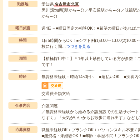
勤務地
愛知県
名古屋市北区
黒川(愛知県)駅から---分／平安通駅から---分／味鋺駅
から---分
曜日頻度
週4日～■曜日固定の相談OK！■希望の曜日があれば
時間
1日5時間からOK！■シフト例(1)8:00～13:00(2)10:00～
校に行く間…
つづきを見る
期間
【積極採用中！】＊1年以上勤務している方が多数！ご
です！
時給
無資格未経験：時給1450円～ ■週払いOK ■扶養内
交通費
交通費全額支給
仕事内容
介護関連
／無資格未経験から始める介護施設での生活サポート
なずく」「天気がいいからお散歩に連れ出す」なども
応募資格
職種未経験OK / ブランクOK / パソコンスキル不要 /
■無資格・未経験OK！■年齢・学歴不問！ブランクOK