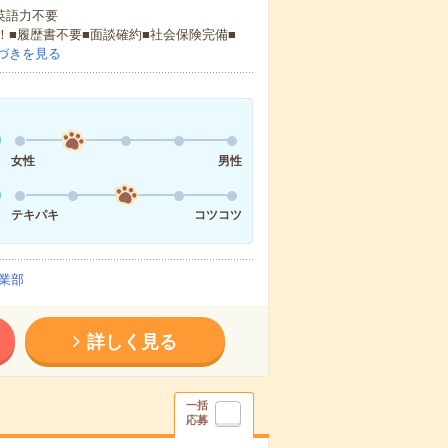
 英語力不要
！■履歴書不要■面談確約■社会保険完備■
づきを見る
女性
男性
テキパキ
コツコツ
業部
詳しく見る
一括
応募