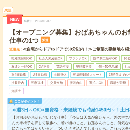
未読
NEW
掲載日
2026/08/07
【オープニング募集】おばあちゃんのお
仕事の1つ
派遣
≪自宅からドアtoドアで30分以内！≫ご希望の勤務地を紹
派遣先
職種未経験OK
社会人未経験OK
ブランクOK
既卒第二新卒OK
10
友達と一緒OK
OA不要
英語不要
履歴書不要
40～50代活躍
し
週4日勤務
週5日勤務
土日祝休
朝10時以降スタート
17時前までの
扶養控内
医療福祉
交費支給
服装自由
週払いOK
職場が禁煙
介護士
ここがポイント！
≪週3日～OK≫無資格・未経験でも時給1450円～！土
【お散歩やお話もだいじな仕事】「今日は天気が良いから、外の空気
んの車椅子を押して散歩へ。若い頃のこと、お孫さんのこと、何気な
にこもってばかりいると、ついふさぎ込んでしまうから。これも大事