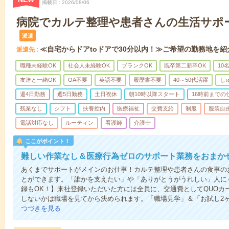
掲載日
2026/08/06
病院でカルテ整理や患者さんの生活サポ
派遣
≪自宅からドアtoドアで30分以内！≫ご希望の勤務地を紹
派遣先
職種未経験OK
社会人未経験OK
ブランクOK
既卒第二新卒OK
10
友達と一緒OK
OA不要
英語不要
履歴書不要
40～50代活躍
し
週4日勤務
週5日勤務
土日祝休
朝10時以降スタート
16時前までの
残業なし
シフト
扶養控内
医療福祉
交費支給
制服
服装自
電話対応なし
ルーティン
看護師
介護士
ここがポイント！
難しい作業なし＆医療行為ゼロのサポート業務をおまか
あくまでサポートがメインのお仕事！カルテ整理や患者さんの食事の
とができます。「誰かを支えたい」や「ありがとうがうれしい」人に
録もOK！】来社登録いただいた方には全員に、交通費としてQUOカー
しないかは職場を見てから決められます。「職場見学」＆「お試し2
つづきを見る