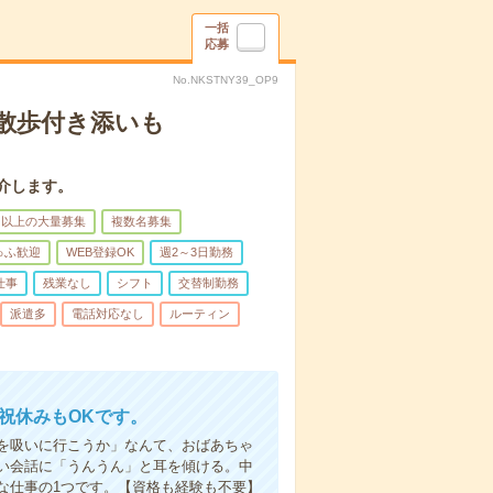
一括
応募
No.NKSTNY39_OP9
散歩付き添いも
介します。
名以上の大量募集
複数名募集
ゅふ歓迎
WEB登録OK
週2～3日勤務
仕事
残業なし
シフト
交替制勤務
派遣多
電話対応なし
ルーティン
日祝休みもOKです。
を吸いに行こうか」なんて、おばあちゃ
い会話に「うんうん」と耳を傾ける。中
な仕事の1つです。【資格も経験も不要】