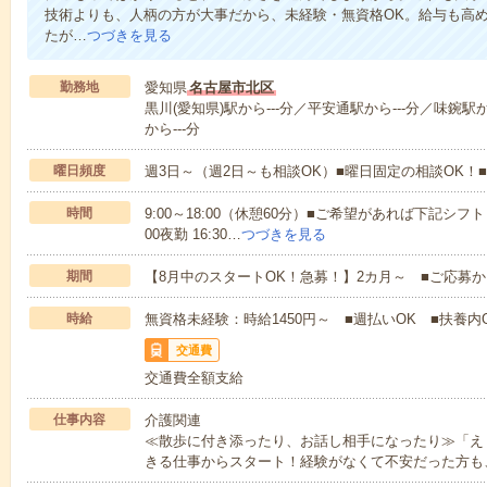
技術よりも、人柄の方が大事だから、未経験・無資格OK。給与も高
たが…
つづきを見る
勤務地
愛知県
名古屋市北区
黒川(愛知県)駅から---分／平安通駅から---分／味鋺駅
から---分
曜日頻度
週3日～（週2日～も相談OK）■曜日固定の相談OK
時間
9:00～18:00（休憩60分）■ご希望があれば下記シフトもOK
00夜勤 16:30…
つづきを見る
期間
【8月中のスタートOK！急募！】2カ月～ ■ご応募
時給
無資格未経験：時給1450円～ ■週払いOK ■扶養内O
交通費
交通費全額支給
仕事内容
介護関連
≪散歩に付き添ったり、お話し相手になったり≫「え
きる仕事からスタート！経験がなくて不安だった方も