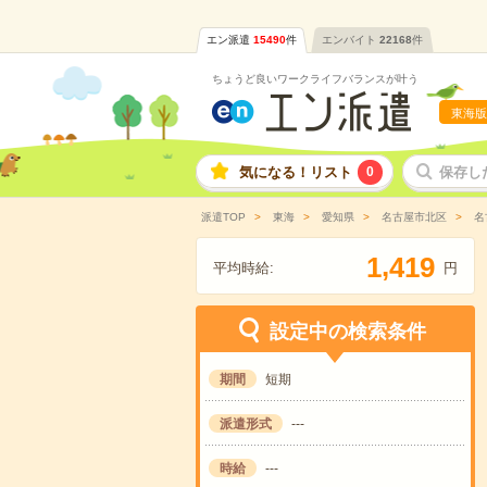
エン派遣
15490
件
エンバイト
22168
件
ちょうど良いワークライフバランスが叶う
東海版
気になる！リスト
0
保存し
派遣TOP
東海
愛知県
名古屋市北区
名
,
1
4
1
9
平均時給:
円
設定中の検索条件
期間
短期
派遣形式
---
時給
---