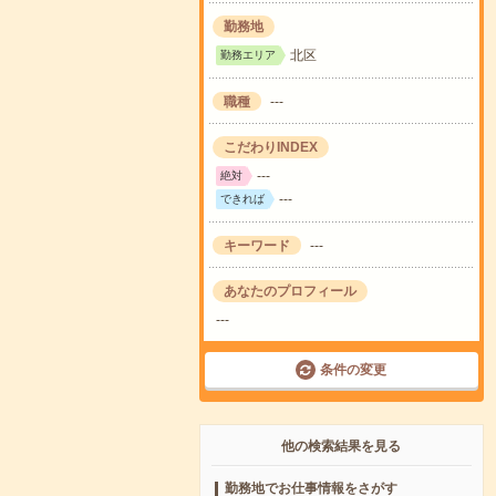
勤務地
北区
勤務エリア
職種
---
こだわりINDEX
---
絶対
---
できれば
キーワード
---
あなたのプロフィール
---
条件の変更
他の検索結果を見る
勤務地でお仕事情報をさがす