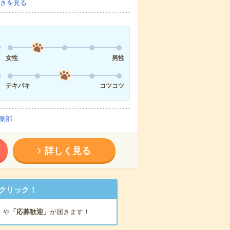
きを見る
女性
男性
テキパキ
コツコツ
業部
詳しく見る
クリック！
」
や
「応募歓迎」
が届きます！