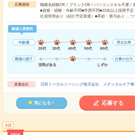
応募資格
職種未経験OK / ブランクOK / パソコンスキル不要 /
■資格・経験・年齢不問■学歴不問■10名以上採用予定
社員登用あり（紹介予定派遣）■昇給・賞与あり …
つ
職場の雰囲気
年齢層
男女比率
20代
30代
40代
50代
60代
職場の様子
仕事の仕方
活気がある
しずか
日研トータルソーシング株式会社 メディカルケア事
派遣会社
応募する
気になる！
未読
NEW