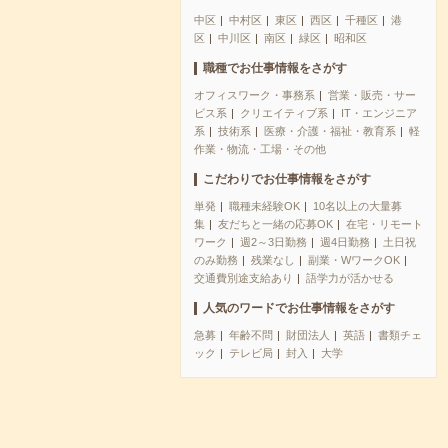
中区
中村区
東区
西区
千種区
港
区
中川区
南区
緑区
昭和区
職種でお仕事情報をさがす
オフィスワーク・事務系
営業・販売・サー
ビス系
クリエイティブ系
IT・エンジニア
系
技術系
医療・介護・福祉・教育系
軽
作業・物流・工場・その他
こだわりでお仕事情報をさがす
単発
職種未経験OK
10名以上の大量募
集
友だちと一緒の応募OK
在宅・リモート
ワーク
週2～3日勤務
週4日勤務
土日祝
のみ勤務
残業なし
副業・WワークOK
交通費別途支給あり
語学力が活かせる
人気のワードでお仕事情報をさがす
急募
年齢不問
財団法人
英語
書類チェ
ック
テレビ局
封入
大学