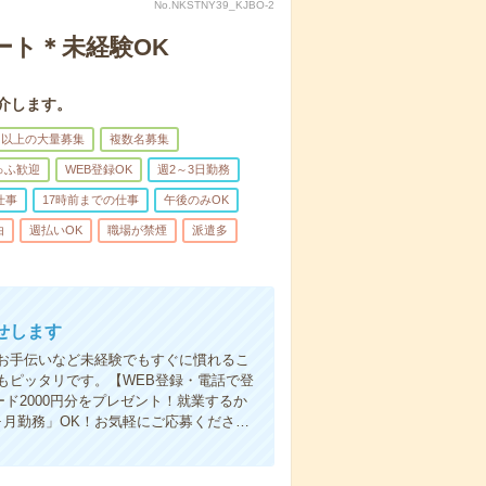
No.NKSTNY39_KJBO-2
ート＊未経験OK
介します。
名以上の大量募集
複数名募集
ゅふ歓迎
WEB登録OK
週2～3日勤務
仕事
17時前までの仕事
午後のみOK
由
週払いOK
職場が禁煙
派遣多
せします
お手伝いなど未経験でもすぐに慣れるこ
もピッタリです。【WEB登録・電話で登
ド2000円分をプレゼント！就業するか
ヶ月勤務」OK！お気軽にご応募くださ…