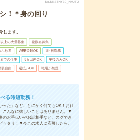
No.NKSTNY39_NMJT-2
ナシ！＊身の回り
介します。
名以上の大量募集
複数名募集
ゅふ歓迎
WEB登録OK
週4日勤務
前までの仕事
5ｈ以内OK
午後のみOK
服装自由
週払いOK
職場が禁煙
選べる時短勤務！
かった」など。とにかく何でもOK！お仕
、こんなに嬉しいことはありません。▼
事のお手伝いやお話相手など、スグでき
ピッタリ！▼今この求人に応募したら、