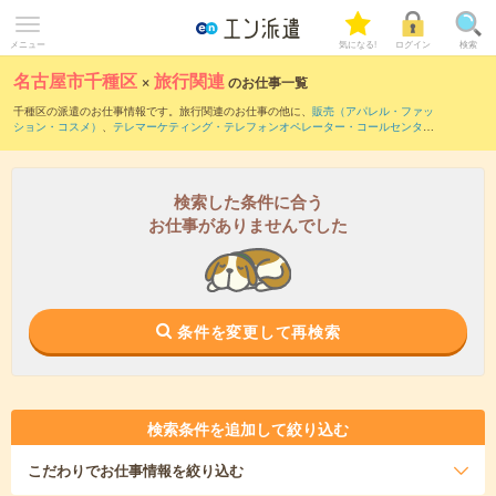
メニュー
気になる!
ログイン
検索
名古屋市千種区
×
旅行関連
のお仕事一覧
千種区の派遣のお仕事情報です。旅行関連のお仕事の他に、
販売（アパレル・ファッ
ション・コスメ）
、
テレマーケティング・テレフォンオペレーター・コールセンター
、
窓口・ショールーム・カウンター受付
などを取り揃えています。さらに、
短期
・
単
発
などの期間や、
職種未経験OK
などのこだわり条件で絞り込んでいただけます。職種
辞典：
旅行関連のお仕事とは？とは？
検索した条件に合う
お仕事がありませんでした
条件を変更して再検索
検索条件を追加して絞り込む
こだわり
でお仕事情報を絞り込む