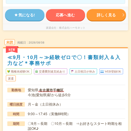
気になる!
応募へ進む
詳しく見る
派遣会社
株式会社ハーモネット
未読
掲載日
2026/08/08
NEW
≪9月・10月～≫経験ゼロで〇！書類封入＆入
力など＊事務サポ
職種未経験OK
交通費別途支給あり
土日祝日が休み
WEB登録OK
派遣
愛知県
名古屋市千種区
勤務地
今池(愛知県)駅から徒歩5分
月～金（土日祝休み）
曜日頻度
9:00～17:45（実働8時間）
時間
〇9月～長期 〇10月～長期 ⇒お好きなスタート時期を相
期間
談OK♪