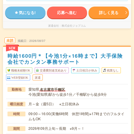
気になる!
応募へ進む
詳しく見る
派遣会社
株式会社ジョブコム
未読
掲載日
2026/08/07
NEW
時給1600円＊【今池1分×16時まで】大手保険
会社でカンタン事務サポート
職種未経験OK
交通費別途支給あり
土日祝日が休み
残業なし
WEB登録OK
派遣
愛知県
名古屋市千種区
勤務地
今池(愛知県)駅から徒歩1分／千種駅から徒歩9分
月～金（週5日） ※土日祝休み
曜日頻度
09:00～16:00(実働6時間 休憩1時間)※17時までのフルタイ
時間
ムもOK
2026年09月上旬～長期 ※9月～！
期間