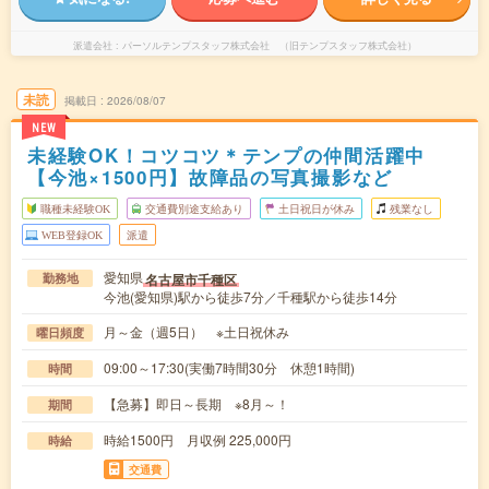
派遣会社
パーソルテンプスタッフ株式会社 （旧テンプスタッフ株式会社）
未読
掲載日
2026/08/07
NEW
未経験OK！コツコツ＊テンプの仲間活躍中
【今池×1500円】故障品の写真撮影など
職種未経験OK
交通費別途支給あり
土日祝日が休み
残業なし
WEB登録OK
派遣
愛知県
名古屋市千種区
勤務地
今池(愛知県)駅から徒歩7分／千種駅から徒歩14分
月～金（週5日） ※土日祝休み
曜日頻度
09:00～17:30(実働7時間30分 休憩1時間)
時間
【急募】即日～長期 ※8月～！
期間
時給1500円 月収例 225,000円
時給
交通費