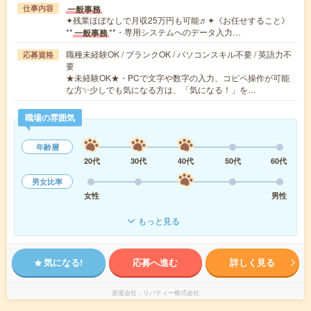
一般事務
仕事内容
✦残業ほぼなしで月収25万円も可能♬✦《お任せすること》
**
**・専用システムへのデータ入力…
一般事務
職種未経験OK / ブランクOK / パソコンスキル不要 / 英語力不
応募資格
要
★未経験OK★・PCで文字や数字の入力、コピペ操作が可能
な方✨少しでも気になる方は、「気になる！」を…
職場の雰囲気
年齢層
20代
30代
40代
50代
60代
男女比率
女性
男性
もっと見る
気になる!
応募へ進む
詳しく見る
派遣会社
リバティー株式会社