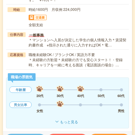
時給1600円 月収例 224,000円
時給
交通費
全額支給
一般事務
仕事内容
＊マンションへ入居が決定した学生の個人情報入力＊賃貸契
約書作成 ※指示された通りに入力すればOK＊電…
職種未経験OK / ブランクOK / 英語力不要
応募資格
＊未経験の方歓迎＊未経験の方でも安心スタート！・登録
時、キャリアを一緒に考える面談（電話面談の場合）…
職場の雰囲気
年齢層
20代
30代
40代
50代
60代
男女比率
女性
男性
もっと見る