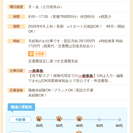
月～金（土日祝休み）
曜日頻度
9:00～17:30 （実働7時間30分）休憩60分 ※残業少
時間
2026年9月上旬～長期 ※スタート日相談OK！ #9月～開始
期間
OK！
月給制のお仕事です：固定月給 261300円 ※時給換算 時給
時給
1720円（残業代・交通費は別途支給あり）
交通費
交通費規定に基づき交通費支給
一般事務
仕事内容
【池下駅スグ！保険代理店での
】OAは入力・編集
一般事務
できればOK同業務体制ありで安心です・申請書類…
職種未経験OK / ブランクOK / 英語力不要
応募資格
未経験OK！
職場の雰囲気
年齢層
20代
30代
40代
50代
60代