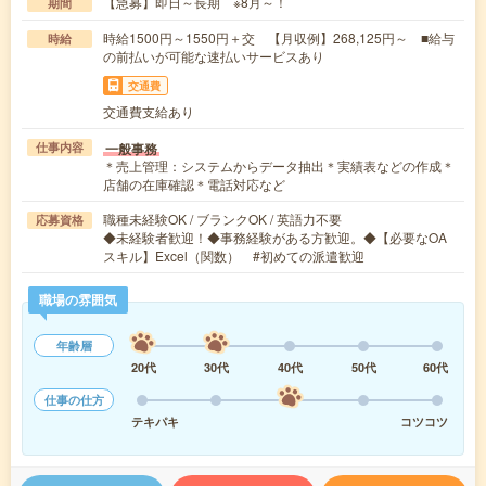
【急募】即日～長期 ※8月～！
期間
時給1500円～1550円＋交 【月収例】268,125円～ ■給与
時給
の前払いが可能な速払いサービスあり
交通費
交通費支給あり
一般事務
仕事内容
＊売上管理：システムからデータ抽出＊実績表などの作成＊
店舗の在庫確認＊電話対応など
職種未経験OK / ブランクOK / 英語力不要
応募資格
◆未経験者歓迎！◆事務経験がある方歓迎。◆【必要なOA
スキル】Excel（関数） #初めての派遣歓迎
職場の雰囲気
年齢層
20代
30代
40代
50代
60代
仕事の仕方
テキパキ
コツコツ