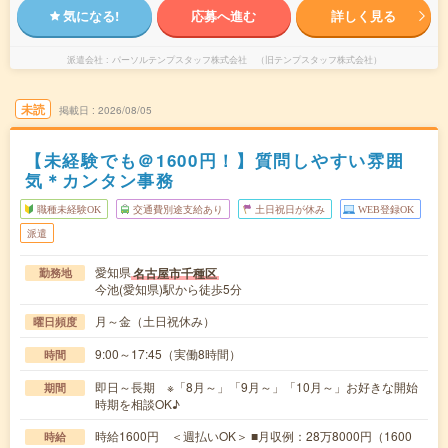
気になる!
応募へ進む
詳しく見る
派遣会社
パーソルテンプスタッフ株式会社 （旧テンプスタッフ株式会社）
未読
掲載日
2026/08/05
【未経験でも＠1600円！】質問しやすい雰囲
気＊カンタン事務
職種未経験OK
交通費別途支給あり
土日祝日が休み
WEB登録OK
派遣
愛知県
名古屋市千種区
勤務地
今池(愛知県)駅から徒歩5分
月～金（土日祝休み）
曜日頻度
9:00～17:45（実働8時間）
時間
即日～長期 ※「8月～」「9月～」「10月～」お好きな開始
期間
時期を相談OK♪
時給1600円 ＜週払いOK＞ ■月収例：28万8000円（1600
時給