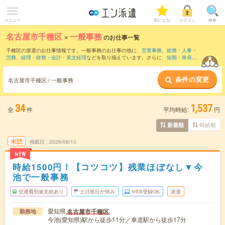
メニュー
気になる!
ログイン
検索
名古屋市千種区
×
一般事務
のお仕事一覧
千種区の派遣のお仕事情報です。一般事務のお仕事の他に、
営業事務
、
総務・人事・
労務
、
経理・財務・会計・英文経理
などを取り揃えています。さらに、
短期
・
単発
な
どの期間や、
職種未経験OK
などのこだわり条件で絞り込んでいただけます。職種辞
典：
一般事務のお仕事とは？とは？
条件の変更
名古屋市千種区 / 一般事務
34
1,537
全
件
平均時給:
円
時給順
新着順
未読
掲載日
2026/08/10
NEW
時給1500円！【コツコツ】残業ほぼなし▼今
池で一般事務
交通費別途支給あり
土日祝日が休み
WEB登録OK
派遣
愛知県
名古屋市千種区
勤務地
今池(愛知県)駅から徒歩11分／車道駅から徒歩17分