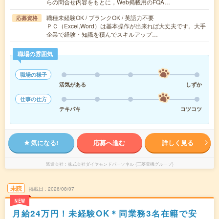
らの問合せ内容をもとに，Web掲載用のFQA…
職種未経験OK / ブランクOK / 英語力不要
応募資格
ＰＣ（Excel,Word）は基本操作が出来れば大丈夫です。大手
企業で経験・知識を積んでスキルアップ…
職場の雰囲気
職場の様子
活気がある
しずか
仕事の仕方
テキパキ
コツコツ
気になる!
応募へ進む
詳しく見る
派遣会社
株式会社ダイヤモンドパーソネル (三菱電機グループ)
未読
掲載日
2026/08/07
NEW
月給24万円！未経験OK＊同業務3名在籍で安