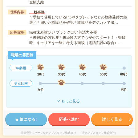
全額支給
一般事務
仕事内容
＼学校で使用しているPCやタブレットなどの故障受付の部
署／＊届いた故障品を確認＊故障品をデジカメで撮…
職種未経験OK / ブランクOK / 英語力不要
応募資格
＊未経験の方歓迎＊未経験の方でも安心スタート！・登録
時、キャリアを一緒に考える面談（電話面談の場合）…
職場の雰囲気
年齢層
20代
30代
40代
50代
60代
男女比率
女性
男性
もっと見る
気になる!
応募へ進む
詳しく見る
派遣会社
パーソルテンプスタッフ株式会社 （旧テンプスタッフ株式会社）