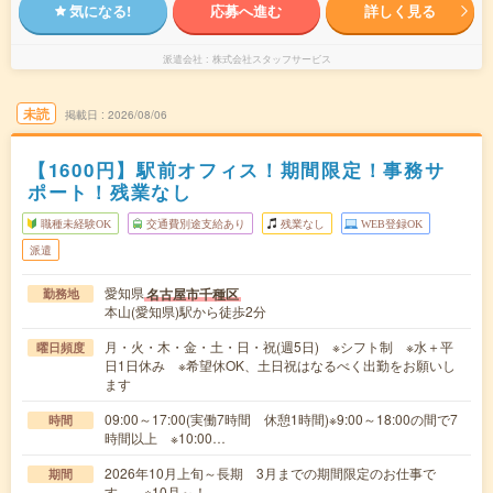
気になる!
応募へ進む
詳しく見る
派遣会社
株式会社スタッフサービス
未読
掲載日
2026/08/06
【1600円】駅前オフィス！期間限定！事務サ
ポート！残業なし
職種未経験OK
交通費別途支給あり
残業なし
WEB登録OK
派遣
愛知県
名古屋市千種区
勤務地
本山(愛知県)駅から徒歩2分
月・火・木・金・土・日・祝(週5日) ※シフト制 ※水＋平
曜日頻度
日1日休み ※希望休OK、土日祝はなるべく出勤をお願いし
ます
09:00～17:00(実働7時間 休憩1時間)※9:00～18:00の間で7
時間
時間以上 ※10:00…
2026年10月上旬～長期 3月までの期間限定のお仕事で
期間
す。 ※10月～！