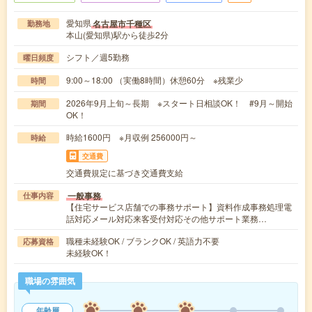
愛知県
名古屋市千種区
勤務地
本山(愛知県)駅から徒歩2分
シフト／週5勤務
曜日頻度
9:00～18:00 （実働8時間）休憩60分 ※残業少
時間
2026年9月上旬～長期 ※スタート日相談OK！ #9月～開始
期間
OK！
時給1600円 ※月収例 256000円～
時給
交通費
交通費規定に基づき交通費支給
一般事務
仕事内容
【住宅サービス店舗での事務サポート】資料作成事務処理電
話対応メール対応来客受付対応その他サポート業務…
職種未経験OK / ブランクOK / 英語力不要
応募資格
未経験OK！
職場の雰囲気
年齢層