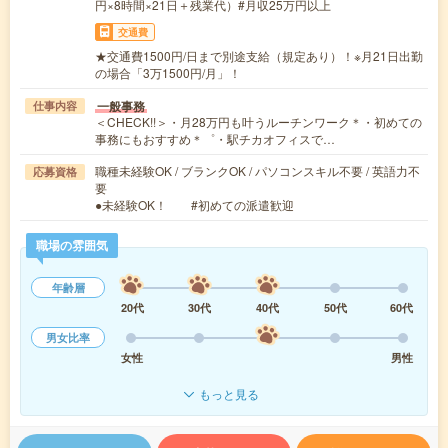
円×8時間×21日＋残業代）#月収25万円以上
交通費
★交通費1500円/日まで別途支給（規定あり）！※月21日出勤
の場合「3万1500円/月」！
一般事務
仕事内容
＜CHECK!!＞・月28万円も叶うルーチンワーク＊・初めての
事務にもおすすめ＊゜・駅チカオフィスで…
職種未経験OK / ブランクOK / パソコンスキル不要 / 英語力不
応募資格
要
●未経験OK！ #初めての派遣歓迎
職場の雰囲気
年齢層
20代
30代
40代
50代
60代
男女比率
女性
男性
もっと見る