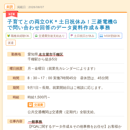
未読
掲載日
2026/08/07
NEW
子育てとの両立OK＊土日祝休み！三菱電機G
で問い合わせ回答のデータ資料作成＆事務
職種未経験OK
交通費別途支給あり
土日祝日が休み
WEB登録OK
派遣
愛知県
名古屋市千種区
勤務地
千種駅から徒歩5分
月～金曜日（就業先カレンダーによります）
曜日頻度
8：30～17：00 実働7時間45分 昼休憩は、45分間
時間
9月1日～長期。就業開始日はご相談に応じます。
期間
時給1,500円～
時給
交通費
公共交通機関は交通費（定期代）全額支給。
一般事務
仕事内容
【FQAに関するデータ作成＆その他事務をお任せ】お客様か