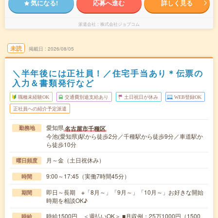
気になる!
応募へ進む
詳しく見る
派遣会社
株式会社ジョブコム
未読
掲載日
2026/08/05
＼半年後には正社員！／住宅手当あり＊伝票の
入力＆書類発行など
職種未経験OK
交通費別途支給あり
土日祝日が休み
WEB登録OK
正社員への紹介予定派遣
愛知県
名古屋市千種区
勤務地
今池(愛知県)駅から徒歩2分／千種駅から徒歩9分／車道駅か
ら徒歩10分
月～金（土日祝休み）
曜日頻度
9:00～17:45（実働7時間45分）
時間
即日～長期 ※「8月～」「9月～」「10月～」お好きな開始
期間
時期を相談OK♪
時給1500円 ＜週払いOK＞ ■月収例：25万1000円（1500
時給