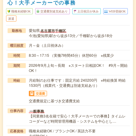
心！大手メーカーでの事務
職種未経験OK
交通費別途支給あり
土日祝日が休み
WEB登録OK
派遣
愛知県
名古屋市千種区
勤務地
今池(愛知県)駅から徒歩13分／千種駅から徒歩18分
月～金（土日祝休み）
曜日頻度
8:30～17:15 （実働7時間45分）休憩60分 ※残業少
時間
2026年9月上旬～長期 ※スタート日相談OK！ #9月～開始
期間
OK！
月給制のお仕事です：固定月給 240200円 ※時給換算 時給
時給
1530円（残業代・交通費は別途支給あり）
交通費
交通費規定に基づき交通費支給
一般事務
仕事内容
【同業務3名在籍で安心！大手メーカーでの事務】タイムレ
コーダーなど時間管理用機器・システムを中心とし…
職種未経験OK / ブランクOK / 英語力不要
応募資格
未経験OK！