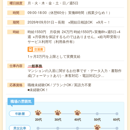
月・火・木・金・土・日／週5日
曜日頻度
09:00-18:00（休憩60分）実働8時間（残業少なめ！）
時間
2026年09月01日～長期 ※開始日相談OK ※9月～！
期間
時給1550円 月収例 24万円 時給1550円×実働8h×週5日×4
時給
週 ※月収例を保証するものではありません。※給与即受取り
サービス利用可（利用条件有）
交通費
1ヶ月3万円を上限として実費支給
一般事務
仕事内容
マンションの入居に関するお仕事です・データ入力・書類作
成(フォーマットあり)・来客対応・電話対応(少…
職種未経験OK / ブランクOK / 英語力不要
応募資格
■未経験OK！
職場の雰囲気
年齢層
20代
30代
40代
50代
60代
男女比率