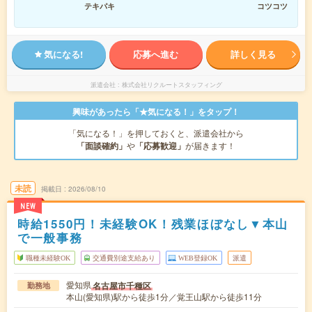
テキパキ
コツコツ
気になる!
応募へ進む
詳しく見る
派遣会社
株式会社リクルートスタッフィング
興味があったら「★気になる！」をタップ！
「気になる！」を押しておくと、派遣会社から
「面談確約」
や
「応募歓迎」
が届きます！
未読
掲載日
2026/08/10
NEW
時給1550円！未経験OK！残業ほぼなし▼本山
で一般事務
職種未経験OK
交通費別途支給あり
WEB登録OK
派遣
愛知県
名古屋市千種区
勤務地
本山(愛知県)駅から徒歩1分／覚王山駅から徒歩11分