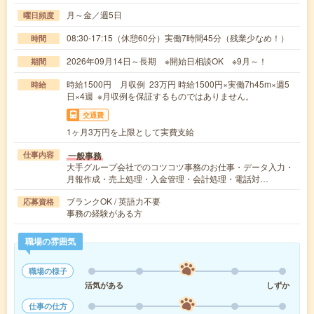
月～金／週5日
曜日頻度
08:30-17:15（休憩60分）実働7時間45分（残業少なめ！）
時間
2026年09月14日～長期 ※開始日相談OK ※9月～！
期間
時給1500円 月収例 23万円 時給1500円×実働7h45m×週5
時給
日×4週 ※月収例を保証するものではありません。
交通費
1ヶ月3万円を上限として実費支給
一般事務
仕事内容
大手グループ会社でのコツコツ事務のお仕事・データ入力・
月報作成・売上処理・入金管理・会計処理・電話対…
ブランクOK / 英語力不要
応募資格
事務の経験がある方
職場の雰囲気
職場の様子
活気がある
しずか
仕事の仕方