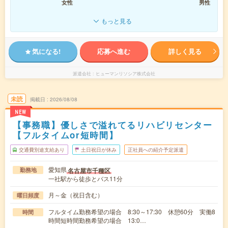
女性
男性
もっと見る
気になる!
応募へ進む
詳しく見る
派遣会社
ヒューマンリソシア株式会社
未読
掲載日
2026/08/08
NEW
【事務職】優しさで溢れてるリハビリセンター
【フルタイムor短時間】
交通費別途支給あり
土日祝日が休み
正社員への紹介予定派遣
愛知県
名古屋市千種区
勤務地
一社駅から徒歩とバス11分
月～金（祝日含む）
曜日頻度
フルタイム勤務希望の場合 8:30～17:30 休憩60分 実働8
時間
時間短時間勤務希望の場合 13:0…