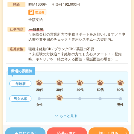
時給1600円 月収例 192,000円
時給
交通費
全額支給
一般事務
仕事内容
＼保険会社の営業所内で事務サポートをお願いします／＊申
込書や変更届のチェック＊専用システムへの契約内…
職種未経験OK / ブランクOK / 英語力不要
応募資格
＊未経験の方歓迎＊未経験の方でも安心スタート！・登録
時、キャリアを一緒に考える面談（電話面談の場合）…
職場の雰囲気
年齢層
20代
30代
40代
50代
60代
男女比率
女性
男性
もっと見る
気になる!
応募へ進む
詳しく見る