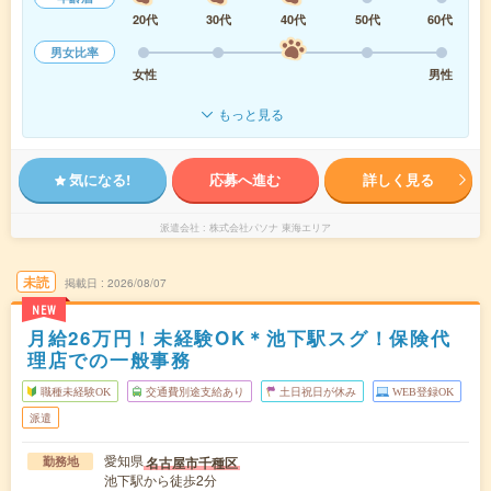
20代
30代
40代
50代
60代
男女比率
女性
男性
もっと見る
気になる!
応募へ進む
詳しく見る
派遣会社
株式会社パソナ 東海エリア
未読
掲載日
2026/08/07
NEW
月給26万円！未経験OK＊池下駅スグ！保険代
理店での一般事務
職種未経験OK
交通費別途支給あり
土日祝日が休み
WEB登録OK
派遣
愛知県
名古屋市千種区
勤務地
池下駅から徒歩2分