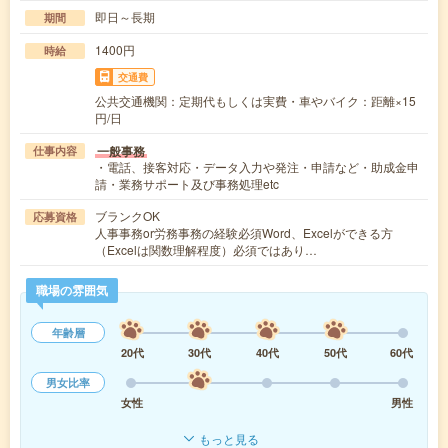
即日～長期
期間
1400円
時給
交通費
公共交通機関：定期代もしくは実費・車やバイク：距離×15
円/日
一般事務
仕事内容
・電話、接客対応・データ入力や発注・申請など・助成金申
請・業務サポート及び事務処理etc
ブランクOK
応募資格
人事事務or労務事務の経験必須Word、Excelができる方
（Excelは関数理解程度）必須ではあり…
職場の雰囲気
年齢層
20代
30代
40代
50代
60代
男女比率
女性
男性
もっと見る