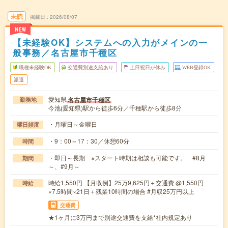
未読
掲載日
2026/08/07
NEW
【未経験OK】システムへの入力がメインの一
般事務／名古屋市千種区
職種未経験OK
交通費別途支給あり
土日祝日が休み
WEB登録OK
派遣
愛知県
名古屋市千種区
勤務地
今池(愛知県)駅から徒歩6分／千種駅から徒歩8分
・月曜日～金曜日
曜日頻度
・9：00～17：30／休憩60分
時間
・即日～長期 ※スタート時期は相談も可能です。 #8月
期間
～、#9月～
時給1,550円 【月収例】25万9,625円＋交通費 @1,550円
時給
×7.5時間×21日＋残業10時間の場合 #月収25万円以上
交通費
★1ヶ月に3万円まで別途交通費を支給*社内規定あり