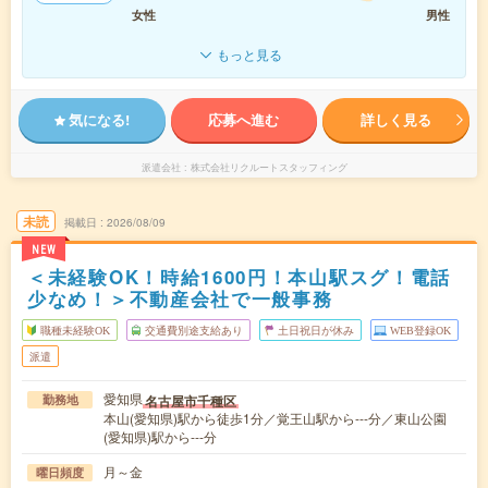
女性
男性
もっと見る
気になる!
応募へ進む
詳しく見る
派遣会社
株式会社リクルートスタッフィング
未読
掲載日
2026/08/09
NEW
＜未経験OK！時給1600円！本山駅スグ！電話
少なめ！＞不動産会社で一般事務
職種未経験OK
交通費別途支給あり
土日祝日が休み
WEB登録OK
派遣
愛知県
名古屋市千種区
勤務地
本山(愛知県)駅から徒歩1分／覚王山駅から---分／東山公園
(愛知県)駅から---分
月～金
曜日頻度