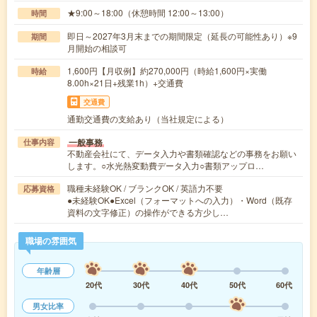
★9:00～18:00（休憩時間 12:00～13:00）
時間
即日～2027年3月末までの期間限定（延長の可能性あり）※9
期間
月開始の相談可
1,600円【月収例】約270,000円（時給1,600円×実働
時給
8.00h×21日+残業1h）+交通費
交通費
通勤交通費の支給あり（当社規定による）
一般事務
仕事内容
不動産会社にて、データ入力や書類確認などの事務をお願い
します。○水光熱変動費データ入力○書類アップロ…
職種未経験OK / ブランクOK / 英語力不要
応募資格
●未経験OK●Excel（フォーマットへの入力）・Word（既存
資料の文字修正）の操作ができる方少し…
職場の雰囲気
年齢層
20代
30代
40代
50代
60代
男女比率