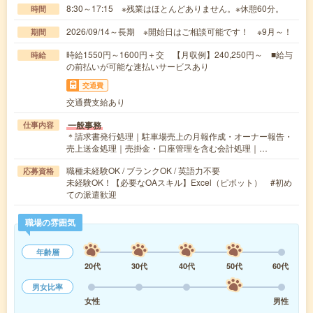
8:30～17:15 ※残業はほとんどありません。※休憩60分。
時間
2026/09/14～長期 ※開始日はご相談可能です！ ※9月～！
期間
時給1550円～1600円＋交 【月収例】240,250円～ ■給与
時給
の前払いが可能な速払いサービスあり
交通費
交通費支給あり
一般事務
仕事内容
＊請求書発行処理｜駐車場売上の月報作成・オーナー報告・
売上送金処理｜売掛金・口座管理を含む会計処理｜…
職種未経験OK / ブランクOK / 英語力不要
応募資格
未経験OK！【必要なOAスキル】Excel（ピボット） #初め
ての派遣歓迎
職場の雰囲気
年齢層
20代
30代
40代
50代
60代
男女比率
女性
男性