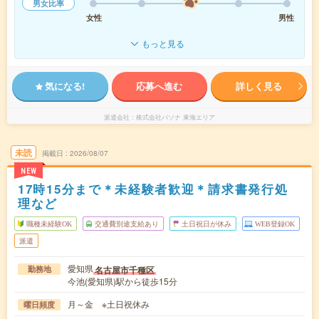
男女比率
女性
男性
もっと見る
気になる!
応募へ進む
詳しく見る
派遣会社
株式会社パソナ 東海エリア
未読
掲載日
2026/08/07
NEW
17時15分まで＊未経験者歓迎＊請求書発行処
理など
職種未経験OK
交通費別途支給あり
土日祝日が休み
WEB登録OK
派遣
愛知県
名古屋市千種区
勤務地
今池(愛知県)駅から徒歩15分
月～金 ※土日祝休み
曜日頻度