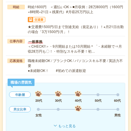
時給1600円 ＜週払いOK＞■月収例：28万8000円（1600円
時給
×8時間×21日＋残業代）#月収25万円以上
交通費
★交通費1500円/日まで別途支給（規定あり）！※月21日出勤
の場合「3万1500円/月」！
一般事務
仕事内容
＜CHECK!!＞・9月開始または10月開始＊゜・未経験で⇒月
収28万円も〇！・特別なスキル不要！初…
職種未経験OK / ブランクOK / パソコンスキル不要 / 英語力不
応募資格
要
●未経験OK！ #初めての派遣歓迎
職場の雰囲気
年齢層
20代
30代
40代
50代
60代
男女比率
女性
男性
もっと見る