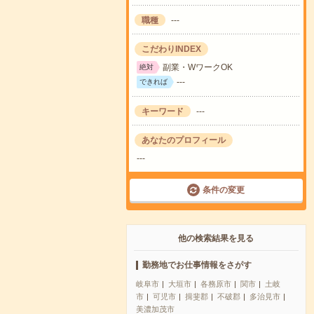
職種
---
こだわりINDEX
副業・WワークOK
絶対
---
できれば
キーワード
---
あなたのプロフィール
---
条件の変更
他の検索結果を見る
勤務地でお仕事情報をさがす
岐阜市
大垣市
各務原市
関市
土岐
市
可児市
揖斐郡
不破郡
多治見市
美濃加茂市