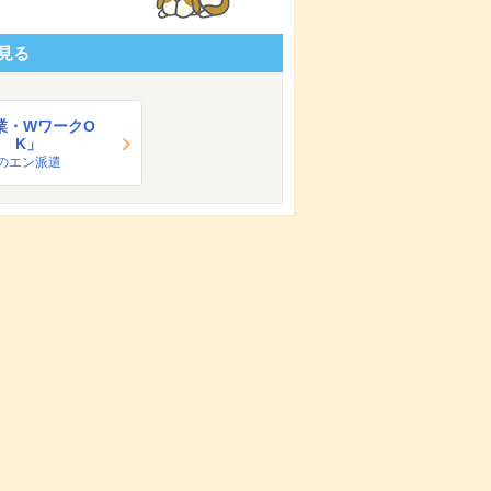
見る
業・WワークO
K」
のエン派遣