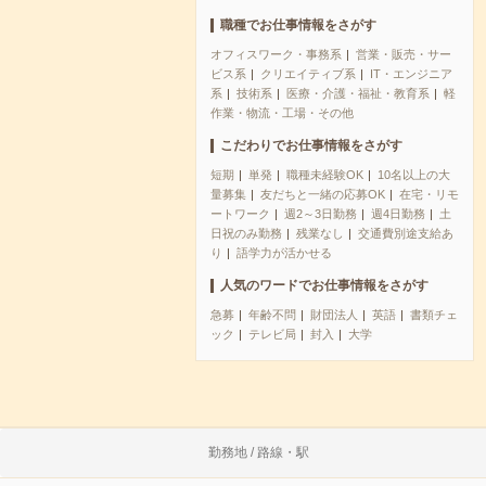
職種でお仕事情報をさがす
オフィスワーク・事務系
営業・販売・サー
ビス系
クリエイティブ系
IT・エンジニア
系
技術系
医療・介護・福祉・教育系
軽
作業・物流・工場・その他
こだわりでお仕事情報をさがす
短期
単発
職種未経験OK
10名以上の大
量募集
友だちと一緒の応募OK
在宅・リモ
ートワーク
週2～3日勤務
週4日勤務
土
日祝のみ勤務
残業なし
交通費別途支給あ
り
語学力が活かせる
人気のワードでお仕事情報をさがす
急募
年齢不問
財団法人
英語
書類チェ
ック
テレビ局
封入
大学
勤務地 / 路線・駅