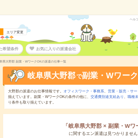
ヘル
エリア変更
た希望条件
お気に入りの派遣会社
阜県大野郡 副業・WワークOKの派遣の仕事一覧
岐阜県大野郡
副業・Wワーク
で
大野郡の派遣のお仕事情報です。
オフィスワーク・事務系
、
営業・販売・サー
揃えています。副業・WワークOKの条件の他に、
交通費別途支給あり
、
職種未
り条件も取り揃えています。
「
岐阜県大野郡
×
副業・Wワ
に関するエン派遣は見つかりません