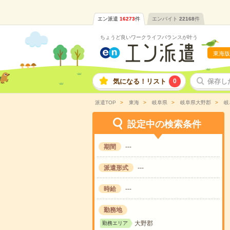
エン派遣
16273
件
エンバイト
22168
件
ちょうど良いワークライフバランスが叶う
東海版
気になる！リスト
0
保存し
派遣TOP
東海
岐阜県
岐阜県大野郡
岐
設定中の検索条件
期間
---
派遣形式
---
時給
---
勤務地
大野郡
勤務エリア