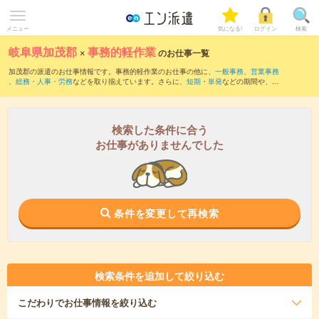
メニュー
気になる!
ログイン
検索
岐阜県加茂郡
×
事務的軽作業
のお仕事一覧
加茂郡の派遣のお仕事情報です。事務的軽作業のお仕事の他に、
一般事務
、
営業事務
、
総務・人事・労務
などを取り揃えています。さらに、
短期
・
単発
などの期間や、
職
種未経験OK
などのこだわり条件で絞り込んでいただけます。
検索した条件に合う
お仕事がありませんでした
条件を変更して再検索
検索条件を追加して絞り込む
こだわり
でお仕事情報を絞り込む