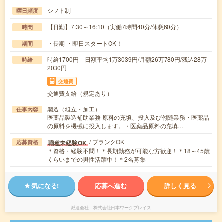
シフト制
曜日頻度
【日勤】7:30～16:10（実働7時間40分/休憩60分）
時間
・長期 ・即日スタートOK！
期間
時給1700円 日額平均1万3039円/月額26万780円/残込28万
時給
2030円
交通費
交通費支給（規定あり）
製造（組立・加工）
仕事内容
医薬品製造補助業務 原料の充填、投入及び付随業務・医薬品
の原料を機械に投入します。・医薬品原料の充填…
/ ブランクOK
職種未経験OK
応募資格
＊資格・経験不問！＊長期勤務が可能な方歓迎！＊18～45歳
くらいまでの男性活躍中！＊2名募集
気になる!
応募へ進む
詳しく見る
派遣会社
株式会社日本ワークプレイス