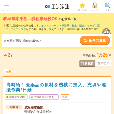
メニュー
気になる!
ログイン
検索
岐阜県本巣郡
×
職種未経験OK
のお仕事一覧
本巣郡の派遣のお仕事情報です。
オフィスワーク・事務系
、
営業・販売・サービス系
、
クリエイティブ系
などのお仕事を取り揃えています。職種未経験OKの条件の他に、
交通費別途支給あり
、
友だちと一緒の応募OK
、
10名以上の大量募集
などのこだわり
条件も取り揃えています。
条件の変更
岐阜県本巣郡 / 職種未経験OK
2
1,525
全
件
平均時給:
円
時給順
新着順
未読
高時給！医薬品の原料を機械に投入、充填や運
搬作業/日勤
職種未経験OK
交通費別途支給あり
派遣
岐阜県本巣郡
勤務地
穂積駅から徒歩20分