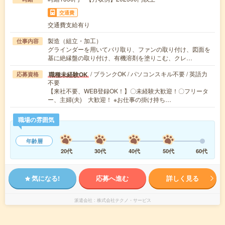
交通費
交通費支給有り
製造（組立・加工）
仕事内容
グラインダーを用いてバリ取り、ファンの取り付け、図面を
基に絶縁盤の取り付け、有機溶剤を塗りこむ、クレ…
/ ブランクOK / パソコンスキル不要 / 英語力
職種未経験OK
応募資格
不要
【来社不要、WEB登録OK！】〇未経験大歓迎！〇フリータ
ー、主婦(夫) 大歓迎！ ※お仕事の掛け持ち…
職場の雰囲気
年齢層
20代
30代
40代
50代
60代
気になる!
応募へ進む
詳しく見る
派遣会社
株式会社テクノ・サービス