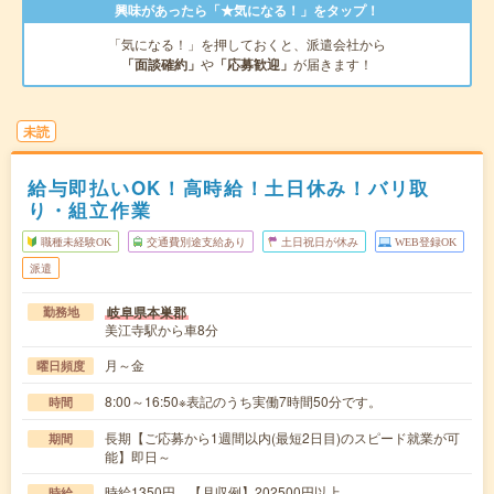
興味があったら「★気になる！」をタップ！
「気になる！」を押しておくと、派遣会社から
「面談確約」
や
「応募歓迎」
が届きます！
未読
給与即払いOK！高時給！土日休み！バリ取
り・組立作業
職種未経験OK
交通費別途支給あり
土日祝日が休み
WEB登録OK
派遣
岐阜県本巣郡
勤務地
美江寺駅から車8分
月～金
曜日頻度
8:00～16:50※表記のうち実働7時間50分です。
時間
長期【ご応募から1週間以内(最短2日目)のスピード就業が可
期間
能】即日～
時給1350円 【月収例】202500円以上
時給