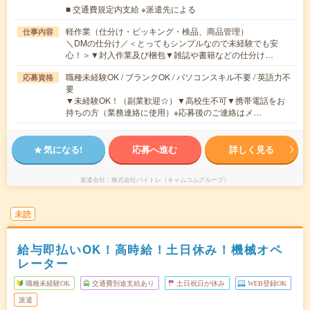
■ 交通費規定内支給 ※派遣先による
軽作業（仕分け・ピッキング・検品、商品管理）
仕事内容
＼DMの仕分け／＜とってもシンプルなので未経験でも安
心！＞▼封入作業及び梱包▼雑誌や書籍などの仕分け…
職種未経験OK / ブランクOK / パソコンスキル不要 / 英語力不
応募資格
要
▼未経験OK！（副業歓迎☆）▼高校生不可▼携帯電話をお
持ちの方（業務連絡に使用）※応募後のご連絡はメ…
気になる!
応募へ進む
詳しく見る
派遣会社
株式会社バイトレ（キャムコムグループ）
未読
給与即払いOK！高時給！土日休み！機械オペ
レーター
職種未経験OK
交通費別途支給あり
土日祝日が休み
WEB登録OK
派遣