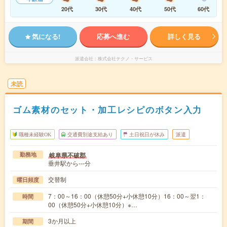
20代
30代
40代
50代
60代
気になる!
応募へ進む
詳しく見る
派遣会社
株式会社テクノ・サービス
未読
ゴム素材のセット・加工レシピのボタン入力
職種未経験OK
交通費別途支給あり
土日祝日が休み
派遣
岐阜県不破郡
勤務地
垂井駅から---分
交替制
曜日頻度
7：00～16：00（休憩50分+小休憩10分）16：00～翌1：
時間
00（休憩50分+小休憩10分）※…
3か月以上
期間