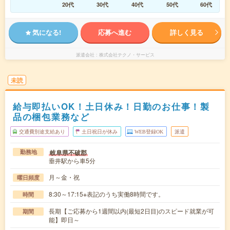
20代
30代
40代
50代
60代
気になる!
応募へ進む
詳しく見る
派遣会社
株式会社テクノ・サービス
未読
給与即払いOK！土日休み！日勤のお仕事！製
品の梱包業務など
交通費別途支給あり
土日祝日が休み
WEB登録OK
派遣
岐阜県不破郡
勤務地
垂井駅から車5分
月～金・祝
曜日頻度
8:30～17:15※表記のうち実働8時間です。
時間
長期【ご応募から1週間以内(最短2日目)のスピード就業が可
期間
能】即日～