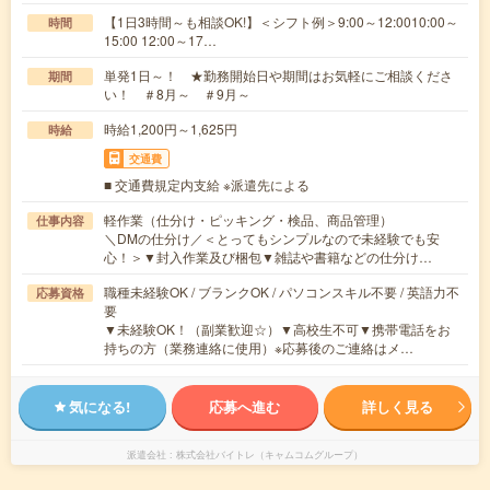
【1日3時間～も相談OK!】＜シフト例＞9:00～12:0010:00～
時間
15:00 12:00～17…
単発1日～！ ★勤務開始日や期間はお気軽にご相談くださ
期間
い！ ＃8月～ ＃9月～
時給1,200円～1,625円
時給
交通費
■ 交通費規定内支給 ※派遣先による
軽作業（仕分け・ピッキング・検品、商品管理）
仕事内容
＼DMの仕分け／＜とってもシンプルなので未経験でも安
心！＞▼封入作業及び梱包▼雑誌や書籍などの仕分け…
職種未経験OK / ブランクOK / パソコンスキル不要 / 英語力不
応募資格
要
▼未経験OK！（副業歓迎☆）▼高校生不可▼携帯電話をお
持ちの方（業務連絡に使用）※応募後のご連絡はメ…
気になる!
応募へ進む
詳しく見る
派遣会社
株式会社バイトレ（キャムコムグループ）