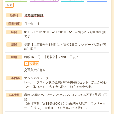
派遣
岐阜県不破郡
勤務地
月～金・祝
曜日頻度
8:00～17:0019:00～4:0020:00～5:00※表記のうち実働8時間
時間
です。
長期【ご応募から1週間以内(最短2日目)のスピード就業が可
期間
能】即日～
時給1600円 【月収例】256000円以上
時給
交通費
交通費支給有り
マシンオペレーター
仕事内容
レール、ブロック状の金属部材を機械にセット、加工が終わ
ったら取り出して洗浄機へ投入、組立や検査作業な…
職種未経験OK / ブランクOK / パソコンスキル不要 / 英語力不
応募資格
要
【来社不要、WEB登録OK！】〇未経験大歓迎！〇フリータ
ー、主婦(夫) 大歓迎！ ※お仕事の掛け持ち…