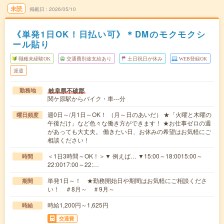
未読
掲載日
2026/05/10
《単発1日OK！日払い可》＊DMのモクモクシ
ール貼り
職種未経験OK
交通費別途支給あり
土日祝日が休み
WEB登録OK
派遣
岐阜県不破郡
勤務地
関ケ原駅からバイク・車---分
週0日～/月1日～OK！ （月～日のあいだ） ★「火曜と木曜の
曜日頻度
午後だけ」など色々な働き方ができます！ ★お仕事ゼロの週
があっても大丈夫。 働きたい日、お休みの希望はお気軽にご
相談ください！
＜1日3時間～OK！＞▼ 例えば… ▼15:00～18:0015:00～
時間
22:0017:00～22:…
単発1日～！ ★勤務開始日や期間はお気軽にご相談くださ
期間
い！ ＃8月～ ＃9月～
時給1,200円～1,625円
時給
交通費