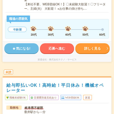
【来社不要、WEB登録OK！】〇未経験大歓迎！〇フリータ
ー、主婦(夫) 大歓迎！ ※お仕事の掛け持ち…
職場の雰囲気
年齢層
20代
30代
40代
50代
60代
気になる!
応募へ進む
詳しく見る
派遣会社
株式会社テクノ・サービス
未読
給与即払いOK！高時給！平日休み！機械オペ
レーター
職種未経験OK
交通費別途支給あり
WEB登録OK
派遣
岐阜県不破郡
勤務地
垂井駅から---分