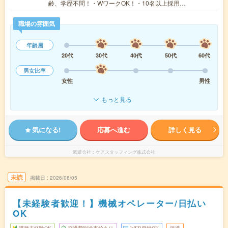
齢、学歴不問！・WワークOK！・10名以上採用…
職場の雰囲気
年齢層
20代
30代
40代
50代
60代
男女比率
女性
男性
もっと見る
気になる!
応募へ進む
詳しく見る
派遣会社
ケアスタッフィング株式会社
未読
掲載日
2026/08/05
【未経験者歓迎！】機械オペレーター/日払い
OK