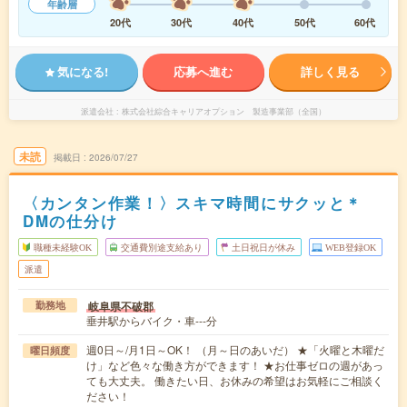
年齢層
20代
30代
40代
50代
60代
気になる!
応募へ進む
詳しく見る
派遣会社
株式会社綜合キャリアオプション 製造事業部（全国）
未読
掲載日
2026/07/27
〈カンタン作業！〉スキマ時間にサクッと＊
DMの仕分け
職種未経験OK
交通費別途支給あり
土日祝日が休み
WEB登録OK
派遣
岐阜県不破郡
勤務地
垂井駅からバイク・車---分
週0日～/月1日～OK！ （月～日のあいだ） ★「火曜と木曜だ
曜日頻度
け」など色々な働き方ができます！ ★お仕事ゼロの週があっ
ても大丈夫。 働きたい日、お休みの希望はお気軽にご相談く
ださい！