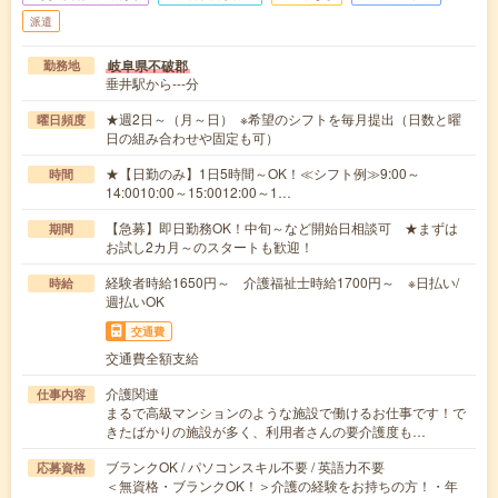
派遣
岐阜県不破郡
勤務地
垂井駅から---分
★週2日～（月～日） ※希望のシフトを毎月提出（日数と曜
曜日頻度
日の組み合わせや固定も可）
★【日勤のみ】1日5時間～OK！≪シフト例≫9:00～
時間
14:0010:00～15:0012:00～1…
【急募】即日勤務OK！中旬～など開始日相談可 ★まずは
期間
お試し2カ月～のスタートも歓迎！
経験者時給1650円～ 介護福祉士時給1700円～ ※日払い/
時給
週払いOK
交通費
交通費全額支給
介護関連
仕事内容
まるで高級マンションのような施設で働けるお仕事です！で
きたばかりの施設が多く、利用者さんの要介護度も…
ブランクOK / パソコンスキル不要 / 英語力不要
応募資格
＜無資格・ブランクOK！＞介護の経験をお持ちの方！・年