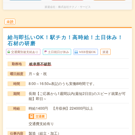
派遣会社
株式会社テクノ・サービス
未読
給与即払いOK！駅チカ！高時給！土日休み！
石材の研磨
交通費別途支給あり
土日祝日が休み
WEB登録OK
派遣
岐阜県不破郡
勤務地
月～金・祝
曜日頻度
8:00～16:50※表記のうち実働8時間です。
時間
長期【ご応募から1週間以内(最短2日目)のスピード就業が可
期間
能】即日～
時給1400円 【月収例】224000円以上
時給
交通費
交通費支給有り
製造（組立・加工）
仕事内容