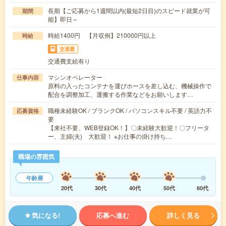
長期【ご応募から1週間以内(最短2日目)のスピード就業が可
期間
能】即日～
時給1400円 【月収例】210000円以上
時給
交通費
交通費支給有り
マシンオペレーター
仕事内容
原料の入ったコンテナを運びホースを差し込む、機械操作で
配合を調整加工、運搬する作業などをお願いします…
職種未経験OK / ブランクOK / パソコンスキル不要 / 英語力不
応募資格
要
【来社不要、WEB登録OK！】〇未経験大歓迎！〇フリータ
ー、主婦(夫) 大歓迎！ ※お仕事の掛け持ち…
職場の雰囲気
年齢層
20代
30代
40代
50代
60代
気になる!
応募へ進む
詳しく見る