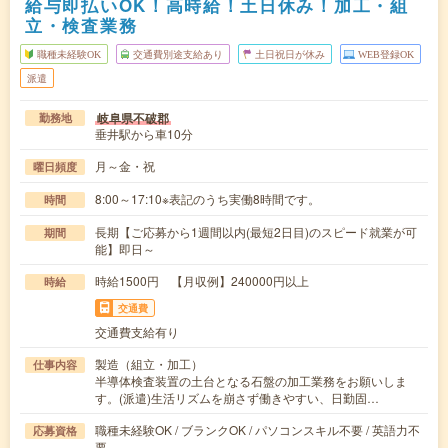
給与即払いOK！高時給！土日休み！加工・組
立・検査業務
職種未経験OK
交通費別途支給あり
土日祝日が休み
WEB登録OK
派遣
岐阜県不破郡
勤務地
垂井駅から車10分
月～金・祝
曜日頻度
8:00～17:10※表記のうち実働8時間です。
時間
長期【ご応募から1週間以内(最短2日目)のスピード就業が可
期間
能】即日～
時給1500円 【月収例】240000円以上
時給
交通費
交通費支給有り
製造（組立・加工）
仕事内容
半導体検査装置の土台となる石盤の加工業務をお願いしま
す。(派遣)生活リズムを崩さず働きやすい、日勤固…
職種未経験OK / ブランクOK / パソコンスキル不要 / 英語力不
応募資格
要