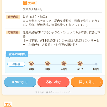
交通費
交通費支給有り
製造（組立・加工）
仕事内容
ヨコ糸巻き芯チェック、場内整理整頓、製織で発生する糸く
ずの回収、製織機械の清掃作業をお願いします。(…
職種未経験OK / ブランクOK / パソコンスキル不要 / 英語力不
応募資格
要
【来社不要、WEB登録OK！】〇未経験大歓迎！〇フリータ
ー、主婦(夫) 大歓迎！ ※お仕事の掛け持ち…
職場の雰囲気
年齢層
20代
30代
40代
50代
60代
気になる!
応募へ進む
詳しく見る
派遣会社
株式会社テクノ・サービス
未読