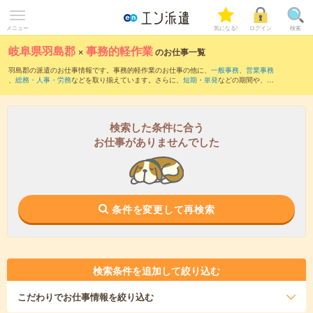
メニュー
気になる!
ログイン
検索
岐阜県羽島郡
×
事務的軽作業
のお仕事一覧
羽島郡の派遣のお仕事情報です。事務的軽作業のお仕事の他に、
一般事務
、
営業事務
、
総務・人事・労務
などを取り揃えています。さらに、
短期
・
単発
などの期間や、
職
種未経験OK
などのこだわり条件で絞り込んでいただけます。
検索した条件に合う
お仕事がありませんでした
条件を変更して再検索
検索条件を追加して絞り込む
こだわり
でお仕事情報を絞り込む