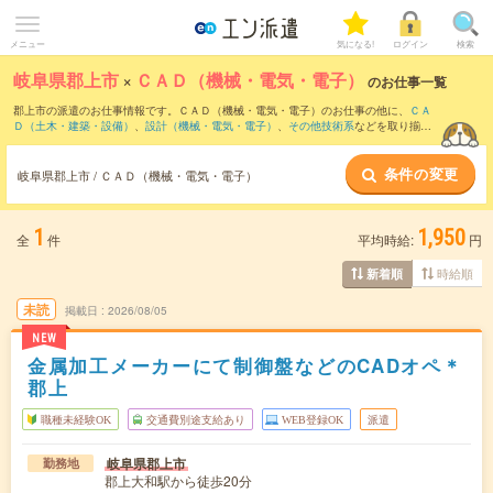
メニュー
気になる!
ログイン
検索
岐阜県郡上市
×
ＣＡＤ（機械・電気・電子）
のお仕事一覧
郡上市の派遣のお仕事情報です。ＣＡＤ（機械・電気・電子）のお仕事の他に、
ＣＡ
Ｄ（土木・建築・設備）
、
設計（機械・電気・電子）
、
その他技術系
などを取り揃え
ています。さらに、
短期
・
単発
などの期間や、
職種未経験OK
などのこだわり条件で絞
り込んでいただけます。職種辞典：
ＣＡＤ（機械・電気・電子）のお仕事とは？と
条件の変更
は？
岐阜県郡上市 / ＣＡＤ（機械・電気・電子）
1
1,950
全
件
平均時給:
円
時給順
新着順
未読
掲載日
2026/08/05
NEW
金属加工メーカーにて制御盤などのCADオペ＊
郡上
職種未経験OK
交通費別途支給あり
WEB登録OK
派遣
岐阜県郡上市
勤務地
郡上大和駅から徒歩20分