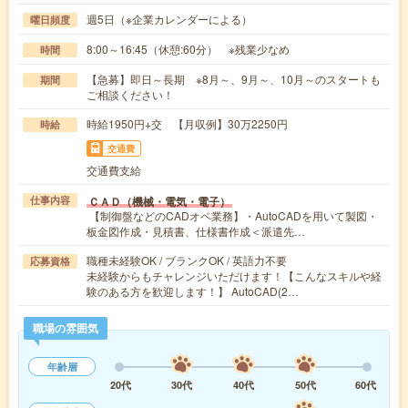
週5日（※企業カレンダーによる）
曜日頻度
8:00～16:45（休憩:60分） ※残業少なめ
時間
【急募】即日～長期 ※8月～、9月～、10月～のスタートも
期間
ご相談ください！
時給1950円+交 【月収例】30万2250円
時給
交通費
交通費支給
ＣＡＤ（機械・電気・電子）
仕事内容
【制御盤などのCADオペ業務】・AutoCADを用いて製図・
板金図作成・見積書、仕様書作成＜派遣先…
職種未経験OK / ブランクOK / 英語力不要
応募資格
未経験からもチャレンジいただけます！【こんなスキルや経
験のある方を歓迎します！】 AutoCAD(2…
職場の雰囲気
年齢層
20代
30代
40代
50代
60代