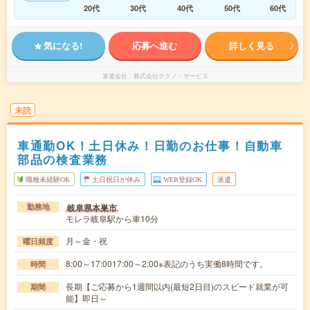
20代
30代
40代
50代
60代
気になる!
応募へ進む
詳しく見る
派遣会社
株式会社テクノ・サービス
未読
車通勤OK！土日休み！日勤のお仕事！自動車
部品の検査業務
職種未経験OK
土日祝日が休み
WEB登録OK
派遣
岐阜県本巣市
勤務地
モレラ岐阜駅から車10分
月～金・祝
曜日頻度
8:00～17:0017:00～2:00※表記のうち実働8時間です。
時間
長期【ご応募から1週間以内(最短2日目)のスピード就業が可
期間
能】即日～