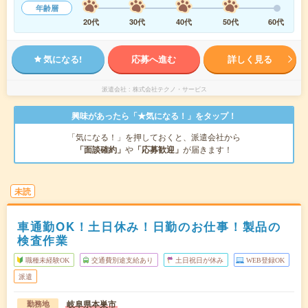
年齢層
20代
30代
40代
50代
60代
気になる!
応募へ進む
詳しく見る
派遣会社
株式会社テクノ・サービス
興味があったら「★気になる！」をタップ！
「気になる！」を押しておくと、派遣会社から
「面談確約」
や
「応募歓迎」
が届きます！
未読
車通勤OK！土日休み！日勤のお仕事！製品の
検査作業
職種未経験OK
交通費別途支給あり
土日祝日が休み
WEB登録OK
派遣
岐阜県本巣市
勤務地