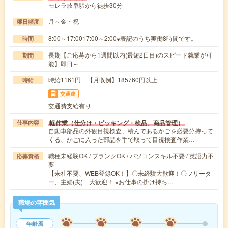
モレラ岐阜駅から徒歩30分
月～金・祝
曜日頻度
8:00～17:0017:00～2:00※表記のうち実働8時間です。
時間
長期【ご応募から1週間以内(最短2日目)のスピード就業が可
期間
能】即日～
時給1161円 【月収例】185760円以上
時給
交通費
交通費支給有り
軽作業（仕分け・ピッキング・検品、商品管理）
仕事内容
自動車部品の外観目視検査、積んであるかごを必要分持って
くる、かごに入った部品を手で取って目視検査作業…
職種未経験OK / ブランクOK / パソコンスキル不要 / 英語力不
応募資格
要
【来社不要、WEB登録OK！】〇未経験大歓迎！〇フリータ
ー、主婦(夫) 大歓迎！ ※お仕事の掛け持ち…
職場の雰囲気
年齢層