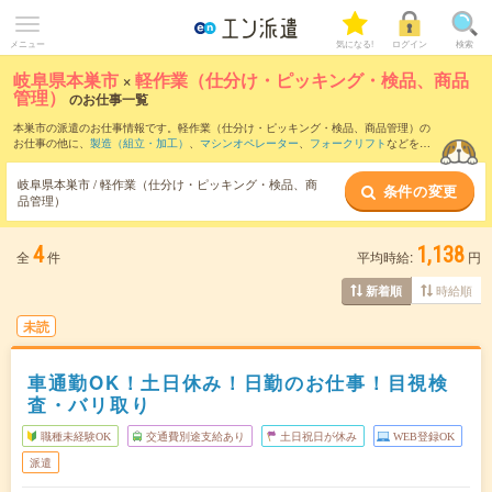
メニュー
気になる!
ログイン
検索
岐阜県本巣市
×
軽作業（仕分け・ピッキング・検品、商品
管理）
のお仕事一覧
本巣市の派遣のお仕事情報です。軽作業（仕分け・ピッキング・検品、商品管理）の
お仕事の他に、
製造（組立・加工）
、
マシンオペレーター
、
フォークリフト
などを取
り揃えています。さらに、
短期
・
単発
などの期間や、
職種未経験OK
などのこだわり条
件で絞り込んでいただけます。職種辞典：
軽作業（仕分け・ピッキング・検品、商品
岐阜県本巣市 / 軽作業（仕分け・ピッキング・検品、商
条件の変更
管理）のお仕事とは？とは？
品管理）
4
1,138
全
件
平均時給:
円
時給順
新着順
未読
車通勤OK！土日休み！日勤のお仕事！目視検
査・バリ取り
職種未経験OK
交通費別途支給あり
土日祝日が休み
WEB登録OK
派遣