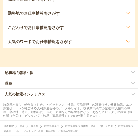
勤務地
でお仕事情報をさがす
こだわり
でお仕事情報をさがす
人気のワード
でお仕事情報をさがす
勤務地 / 路線・駅
職種
人気の検索インデックス
岐阜県本巣市 - 軽作業（仕分け・ピッキング・検品、商品管理）の派遣情報の検索結果。エン
派遣は、エンが運営する人材派遣会社のポータルサイト。岐阜県本巣市の派遣/求人情報を職
種、勤務地、時給、勤務時間、長期・短期などの希望条件から、あなたにピッタリの派遣（軽
作業（仕分け・ピッキング・検品、商品管理））のお仕事を探せます。
派遣TOP
東海
岐阜県
岐阜県本巣市
岐阜県本巣市 軽作業・物流・工場・その他
岐阜県本巣市
軽作業（仕分け・ピッキング・検品、商品管理）の派遣の仕事一覧