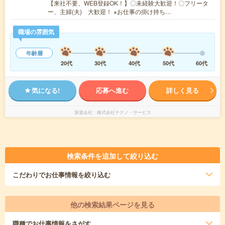
【来社不要、WEB登録OK！】〇未経験大歓迎！〇フリータ
ー、主婦(夫) 大歓迎！ ※お仕事の掛け持ち…
職場の雰囲気
年齢層
20代
30代
40代
50代
60代
気になる!
応募へ進む
詳しく見る
派遣会社
株式会社テクノ・サービス
検索条件を追加して絞り込む
こだわり
でお仕事情報を絞り込む
他の検索結果ページを見る
職種
でお仕事情報をさがす