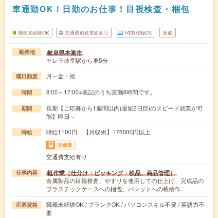
車通勤OK！日勤のお仕事！目視検査・梱包
職種未経験OK
交通費別途支給あり
WEB登録OK
派遣
岐阜県本巣市
勤務地
モレラ岐阜駅から車5分
月～金・祝
曜日頻度
8:00～17:00※表記のうち実働8時間です。
時間
長期【ご応募から1週間以内(最短2日目)のスピード就業が可
期間
能】即日～
時給1100円 【月収例】176000円以上
時給
交通費
交通費支給有り
軽作業（仕分け・ピッキング・検品、商品管理）
仕事内容
金属製品の目視検査、やすりを使用しての仕上げ、完成品の
プラスチックケースへの梱包、パレットへの載積作…
職種未経験OK / ブランクOK / パソコンスキル不要 / 英語力不
応募資格
要