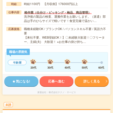
時給1100円 【月収例】176000円以上
時給
軽作業（仕分け・ピッキング・検品、商品管理）
仕事内容
洗浄後の製品の検査、運搬作業をお願いします。（派遣）部
品は手のひらサイズで軽いです！食堂完備で温かい…
職種未経験OK / ブランクOK / パソコンスキル不要 / 英語力不
応募資格
要
【来社不要、WEB登録OK！】〇未経験大歓迎！〇フリータ
ー、主婦(夫) 大歓迎！ ※お仕事の掛け持ち…
職場の雰囲気
年齢層
20代
30代
40代
50代
60代
気になる!
応募へ進む
詳しく見る
派遣会社
株式会社テクノ・サービス
未読