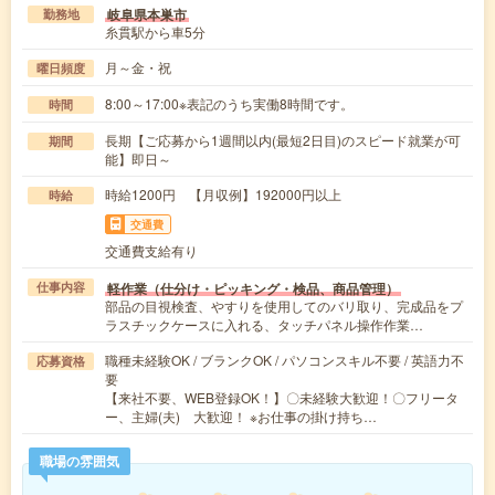
岐阜県本巣市
勤務地
糸貫駅から車5分
月～金・祝
曜日頻度
8:00～17:00※表記のうち実働8時間です。
時間
長期【ご応募から1週間以内(最短2日目)のスピード就業が可
期間
能】即日～
時給1200円 【月収例】192000円以上
時給
交通費
交通費支給有り
軽作業（仕分け・ピッキング・検品、商品管理）
仕事内容
部品の目視検査、やすりを使用してのバリ取り、完成品をプ
ラスチックケースに入れる、タッチパネル操作作業…
職種未経験OK / ブランクOK / パソコンスキル不要 / 英語力不
応募資格
要
【来社不要、WEB登録OK！】〇未経験大歓迎！〇フリータ
ー、主婦(夫) 大歓迎！ ※お仕事の掛け持ち…
職場の雰囲気