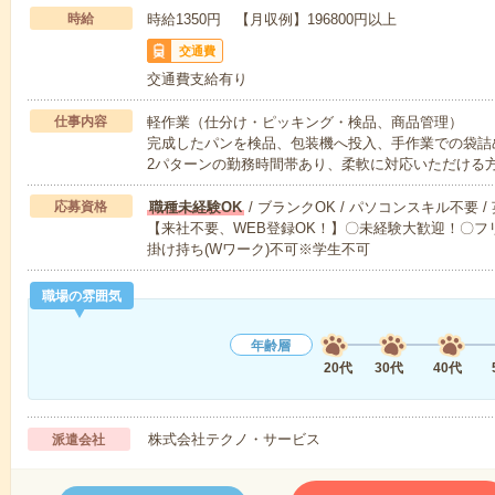
時給
時給1350円 【月収例】196800円以上
交通費
交通費支給有り
仕事内容
軽作業（仕分け・ピッキング・検品、商品管理）
完成したパンを検品、包装機へ投入、手作業での袋詰め
2パターンの勤務時間帯あり、柔軟に対応いただける
応募資格
職種未経験OK
/ ブランクOK / パソコンスキル不要 /
【来社不要、WEB登録OK！】〇未経験大歓迎！〇フリ
掛け持ち(Wワーク)不可※学生不可
職場の雰囲気
年齢層
20代
30代
40代
株式会社テクノ・サービス
派遣会社