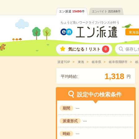
エン派遣
15490
件
エンバイト
22168
件
ちょうど良いワークライフバランスが叶う
東海版
気になる！リスト
0
保存し
派遣TOP
東海
岐阜県
岐阜県飛騨市
岐
,
1
3
1
8
平均時給:
円
設定中の検索条件
期間
---
派遣形式
---
時給
---