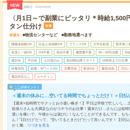
NEW
掲載日
2026/08/08
〈月1日～で副業にピッタリ＊時給1,500
タン仕分け
派遣
■物流センターなど ■勤務地選べます
派遣先
職種未経験OK
社会人未経験OK
ブランクOK
大学生歓迎
既卒第二
友達と一緒OK
OA不要
英語不要
履歴書不要
40～50代活躍
6
週1OK
平日休
土日祝のみ
朝10時以降スタート
16時前までの仕事
扶養控内
副業・WワークOK
交費支給
駅歩5分
服装自由
日払い
電話対応なし
ルーティン
ここがポイント！
＜週末の休みに…空いてる時間でちょっとだけ！＞日払
【週末×短時間でサクッとお小遣い稼ぎ！】平日は学校で忙しいし…
欲張りさんも大満足なのがコチラのお仕事！週末だけ…さらには短時
遣いを稼いで、午後からは遊びに！なんてことができるんです。もち
ん！“1日だけ”だって、“空いてるときだけ”だって良いんです！【日
かく働…
つづきを見る