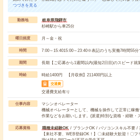
つづきを見る
勤務地
岐阜県飛騨市
杉崎駅から車25分
曜日頻度
月～金・祝
時間
7:00～15:4015:00～23:40※表記のうち実働7時間55
期間
長期【ご応募から1週間以内(最短2日目)のスピード就
時給
時給1400円 【月収例】211400円以上
交通費
交通費支給有り
仕事内容
マシンオペレーター
機械オペレーターとして、機械を操作して正常に稼働
作業などをお願いします。(派遣)特別な資格・経験・
応募資格
職種未経験OK
/ ブランクOK / パソコンスキル不要 /
【来社不要、WEB登録OK！】〇未経験大歓迎！〇フリ
掛け持ち(Wワーク)不可※学生不可