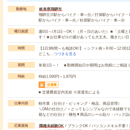
勤務地
岐阜県飛騨市
飛騨古川駅からバイク・車---分／打保駅からバイク・車
駅からバイク・車---分／杉原駅からバイク・車---分
曜日頻度
週0日～/月1日～OK！（月～日のあいだ）★「土曜
す！★お仕事ゼロの週があっても大丈夫。働きたい日
時間
【1日3時間～も相談OK!】＜シフト例＞9:00～12:0012:00～1
どこち…
つづきを見る
期間
単発1日～！ ★勤務開始日や期間はお気軽にご相談く
時給
時給1,500円～1,875円
交通費
■ 交通費規定内支給 ※派遣先による
仕事内容
軽作業（仕分け・ピッキング・検品、商品管理）
＼DMの仕分け／＜とってもシンプルなので未経験で
籍などの仕分け・梱包▼商品のシール貼り・パック詰
応募資格
職種未経験OK
/ ブランクOK / パソコンスキル不要 /