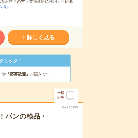
話をお持ちの方（業務連絡に使用）※応募
を見る
詳しく見る
クリック！
」
や
「応募歓迎」
が届きます！
一括
応募
No.885465
！パンの検品・