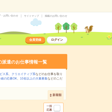
プ・お問い合わせ
サイトマップ
掲載のお問い合わせ
会員登録
ログイン
の派遣のお仕事情報一覧
ビス系
、
クリエイティブ系
などのお仕事を取り
緒の応募OK
、
10名以上の大量募集
などのこだ
新着順
一括
応募