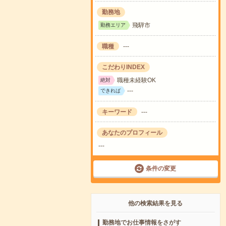
勤務地
飛騨市
勤務エリア
職種
---
こだわりINDEX
職種未経験OK
絶対
---
できれば
キーワード
---
あなたのプロフィール
---
条件の変更
他の検索結果を見る
勤務地でお仕事情報をさがす