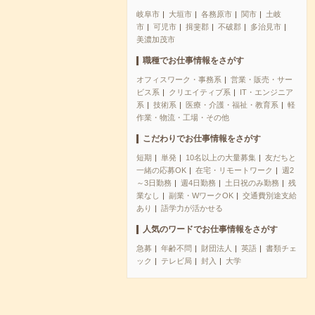
岐阜市
大垣市
各務原市
関市
土岐
市
可児市
揖斐郡
不破郡
多治見市
美濃加茂市
職種でお仕事情報をさがす
オフィスワーク・事務系
営業・販売・サー
ビス系
クリエイティブ系
IT・エンジニア
系
技術系
医療・介護・福祉・教育系
軽
作業・物流・工場・その他
こだわりでお仕事情報をさがす
短期
単発
10名以上の大量募集
友だちと
一緒の応募OK
在宅・リモートワーク
週2
～3日勤務
週4日勤務
土日祝のみ勤務
残
業なし
副業・WワークOK
交通費別途支給
あり
語学力が活かせる
人気のワードでお仕事情報をさがす
急募
年齢不問
財団法人
英語
書類チェ
ック
テレビ局
封入
大学