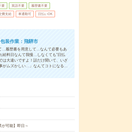
不要
英語不要
履歴書不要
交費支給
車通勤可
日払いOK
・包装作業：飛騨市
て…履歴書を用意して…なんて必要もあ
お給料日なんて我慢…しなくても“日払
い”では大違いですよ！話だけ聞いて、いざ
事がムズかしい…」なんてコトになる…
。
業が可能】即日～