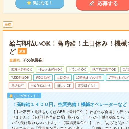
応募する
気になる！
未読
給与即払いOK！高時給！土日休み！機械
ど
派遣
その他製造
派遣先
職種未経験OK
社会人未経験OK
ブランクOK
既卒第二新卒OK
OA
WEB登録OK
週5日勤務
土日祝休
16時前までの仕事
17時前までの
車通勤可
社食/補助あり
日払いOK
電話対応なし
ここがポイント！
！高時給１４００円。空調完備！機械オペレーターなど
【来社不要！電話もしくはWEBで登録OK！】わざわざ会場まで行っ
りません！【お給料を早めに受け取れる！】せっかく働き始めても、
い”で受け取れちゃいますよ！【職場見学OK！】これ、“ある”と“な
始めてみたら「雰囲気が思ってたのと違う…」「想像してたのより仕