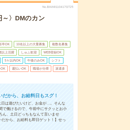
No.BAIA8110417GT25
円～〉DMのカン
新卒OK
10名以上の大量募集
複数名募集
0歳以上活躍
しゅふ歓迎
WEB登録OK
5ｈ以内OK
午後のみOK
シフト
OK
週払いOK
職場が分煙
派遣多
いだから、お給料日もスグ！
土日は遊びたいけど、お金が…。そんな
間で働けるので、午前中にサクッとお小
ろん、土日どっちもなんて言いませ
払いだから、お給料も即日ゲット！】せっ