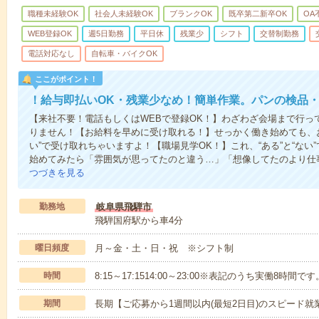
職種未経験OK
社会人未経験OK
ブランクOK
既卒第二新卒OK
OA
WEB登録OK
週5日勤務
平日休
残業少
シフト
交替制勤務
電話対応なし
自転車・バイクOK
ここがポイント！
！給与即払いOK・残業少なめ！簡単作業。パンの検品
【来社不要！電話もしくはWEBで登録OK！】わざわざ会場まで行っ
りません！【お給料を早めに受け取れる！】せっかく働き始めても、
い”で受け取れちゃいますよ！【職場見学OK！】これ、“ある”と“な
始めてみたら「雰囲気が思ってたのと違う…」「想像してたのより仕
つづきを見る
勤務地
岐阜県飛騨市
飛騨国府駅から車4分
曜日頻度
月～金・土・日・祝 ※シフト制
時間
8:15～17:1514:00～23:00※表記のうち実働8時間です
期間
長期【ご応募から1週間以内(最短2日目)のスピード就