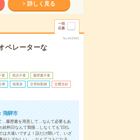
詳しく見る
一括
応募
No.863960
オペレーターな
不要
英語不要
履歴書不要
仕事
残業多
交替制勤務
交費支給
：飛騨市
て…履歴書を用意して…なんて必要もあ
お給料日なんて我慢…しなくても“日払
い”では大違いですよ！話だけ聞いて、いざ
事がムズかしい…」なんてコトになる…