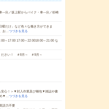
---分／坂上駅からバイク・車---分／杉崎
と日曜だけ」など色々な働き方ができま
、お…
つづきを見る
7:00 17:00～22:0018:00～21:00 な
ださい！ ＃8月～ ＃9月～
も安心！＞▼封入作業及び梱包▼雑誌や書
め▼…
つづきを見る
 英語力不要