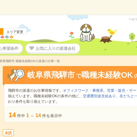
ヘル
エリア変更
た希望条件
お気に入りの派遣会社
阜県飛騨市 職種未経験OKの派遣の仕事一覧
岐阜県飛騨市
職種未経験OK
で
飛騨市の派遣のお仕事情報です。
オフィスワーク・事務系
、
営業・販売・サー
揃えています。職種未経験OKの条件の他に、
交通費別途支給あり
、
友だちと一
わり条件も取り揃えています。
14
1
14
件中
～
件を表示中
未読