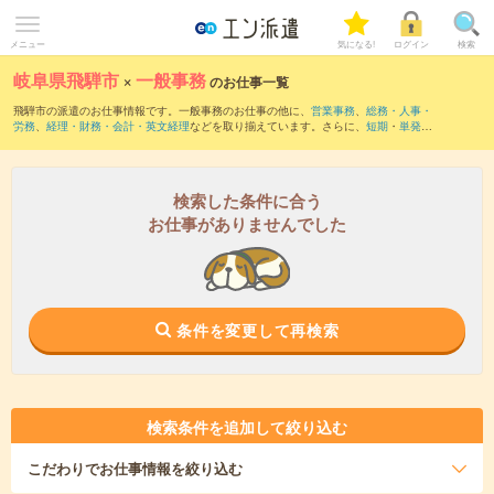
メニュー
気になる!
ログイン
検索
岐阜県飛騨市
×
一般事務
のお仕事一覧
飛騨市の派遣のお仕事情報です。一般事務のお仕事の他に、
営業事務
、
総務・人事・
労務
、
経理・財務・会計・英文経理
などを取り揃えています。さらに、
短期
・
単発
な
どの期間や、
職種未経験OK
などのこだわり条件で絞り込んでいただけます。職種辞
典：
一般事務のお仕事とは？とは？
検索した条件に合う
お仕事がありませんでした
条件を変更して再検索
検索条件を追加して絞り込む
こだわり
でお仕事情報を絞り込む