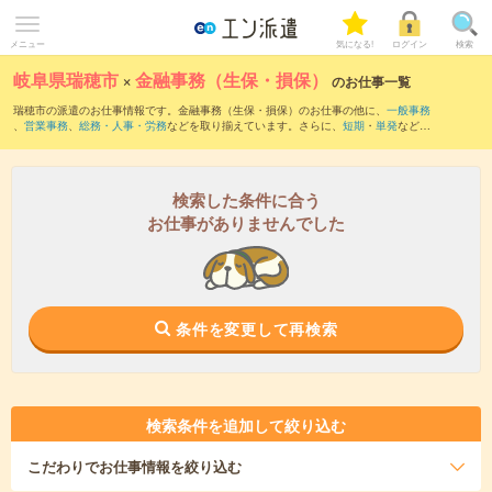
メニュー
気になる!
ログイン
検索
岐阜県瑞穂市
×
金融事務（生保・損保）
のお仕事一覧
瑞穂市の派遣のお仕事情報です。金融事務（生保・損保）のお仕事の他に、
一般事務
、
営業事務
、
総務・人事・労務
などを取り揃えています。さらに、
短期
・
単発
などの
期間や、
職種未経験OK
などのこだわり条件で絞り込んでいただけます。
検索した条件に合う
お仕事がありませんでした
条件を変更して再検索
検索条件を追加して絞り込む
こだわり
でお仕事情報を絞り込む