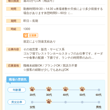
週3日からOK（相談可）
曜日頻度
勤務時間09:30～14:30 ※来場者数や天候により多少前後する
時間
場合があります休憩時間0～60分（…
即日～長期
期間
1300
時給
交通費
規定により別途支給あり
その他営業・販売・サービス系
仕事内容
ゴルフ場でレストランホールスタッフのお仕事です。オーダ
ーや食事の配膳・下膳です。ランチの時間帯のみの…
職種未経験OK / ブランクOK / 英語力不要
応募資格
☆接客の経験が少しでもあればOK
職場の雰囲気
年齢層
20代
30代
40代
50代
60代
男女比率
女性
男性