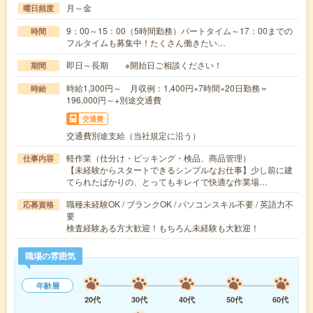
月～金
曜日頻度
9：00～15：00（5時間勤務）パートタイム～17：00までの
時間
フルタイムも募集中！たくさん働きたい…
即日～長期 ※開始日ご相談ください！
期間
時給1,300円～ 月収例：1,400円×7時間×20日勤務＝
時給
196,000円～+別途交通費
交通費
交通費別途支給（当社規定に沿う）
軽作業（仕分け・ピッキング・検品、商品管理）
仕事内容
【未経験からスタートできるシンプルなお仕事】少し前に建
てられたばかりの、とってもキレイで快適な作業場…
職種未経験OK / ブランクOK / パソコンスキル不要 / 英語力不
応募資格
要
検査経験ある方大歓迎！もちろん未経験も大歓迎！
職場の雰囲気
年齢層
20代
30代
40代
50代
60代