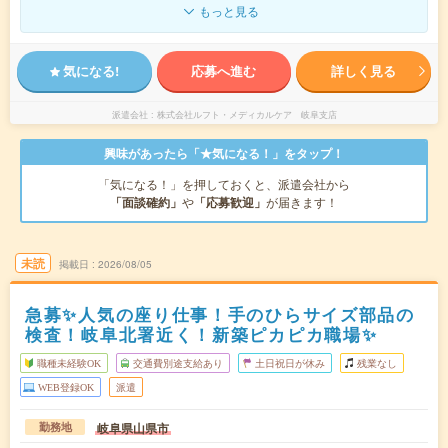
もっと見る
気になる!
応募へ進む
詳しく見る
派遣会社
株式会社ルフト・メディカルケア 岐阜支店
興味があったら「★気になる！」をタップ！
「気になる！」を押しておくと、派遣会社から
「面談確約」
や
「応募歓迎」
が届きます！
未読
掲載日
2026/08/05
急募✨人気の座り仕事！手のひらサイズ部品の
検査！岐阜北署近く！新築ピカピカ職場✨
職種未経験OK
交通費別途支給あり
土日祝日が休み
残業なし
WEB登録OK
派遣
岐阜県山県市
勤務地