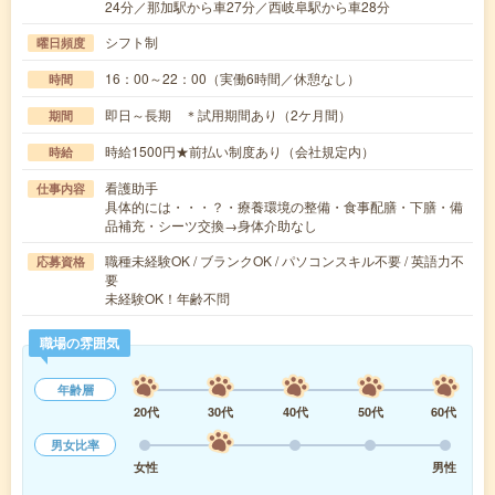
24分／那加駅から車27分／西岐阜駅から車28分
シフト制
曜日頻度
16：00～22：00（実働6時間／休憩なし）
時間
即日～長期 ＊試用期間あり（2ケ月間）
期間
時給1500円★前払い制度あり（会社規定内）
時給
看護助手
仕事内容
具体的には・・・？・療養環境の整備・食事配膳・下膳・備
品補充・シーツ交換→身体介助なし
職種未経験OK / ブランクOK / パソコンスキル不要 / 英語力不
応募資格
要
未経験OK！年齢不問
職場の雰囲気
年齢層
20代
30代
40代
50代
60代
男女比率
女性
男性