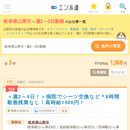
メニュー
気になる!
ログイン
検索
岐阜県山県市
×
週2～3日勤務
のお仕事一覧
山県市の派遣のお仕事情報です。
オフィスワーク・事務系
、
営業・販売・サービス系
、
クリエイティブ系
などのお仕事を取り揃えています。週2～3日勤務の条件の他に、
交通費別途支給あり
、
職種未経験OK
、
友だちと一緒の応募OK
などのこだわり条件も
取り揃えています。
条件の変更
岐阜県山県市 / 週2～3日勤務
3
1,368
全
件
平均時給:
円
時給順
新着順
未読
掲載日
2026/08/07
NEW
＜週2～4日！＞病院でシーツ交換など＊6時間
勤務残業なし！高時給1500円！
職種未経験OK
WEB登録OK
派遣
岐阜県山県市
勤務地
岐阜駅から車23分／名鉄岐阜駅から車22分／田神駅から車