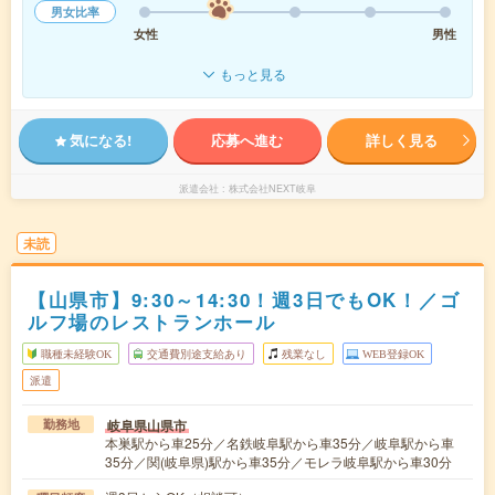
男女比率
女性
男性
もっと見る
気になる!
応募へ進む
詳しく見る
派遣会社
株式会社NEXT岐阜
未読
【山県市】9:30～14:30！週3日でもOK！／ゴ
ルフ場のレストランホール
職種未経験OK
交通費別途支給あり
残業なし
WEB登録OK
派遣
岐阜県山県市
勤務地
本巣駅から車25分／名鉄岐阜駅から車35分／岐阜駅から車
35分／関(岐阜県)駅から車35分／モレラ岐阜駅から車30分