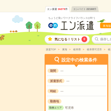
エン派遣
16273
件
エンバイト
22168
件
ちょうど良いワークライフバランスが叶う
東海版
気になる！リスト
0
保存し
派遣TOP
東海
岐阜県
岐阜県可児市
岐
設定中の検索条件
期間
---
派遣形式
---
時給
---
勤務地
可児市
勤務エリア