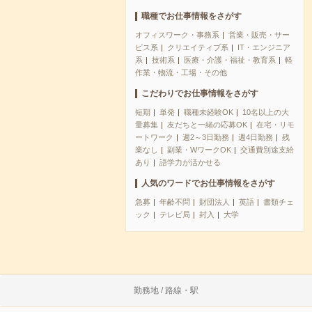
職種でお仕事情報をさがす
オフィスワーク・事務系
営業・販売・サー
ビス系
クリエイティブ系
IT・エンジニア
系
技術系
医療・介護・福祉・教育系
軽
作業・物流・工場・その他
こだわりでお仕事情報をさがす
短期
単発
職種未経験OK
10名以上の大
量募集
友だちと一緒の応募OK
在宅・リモ
ートワーク
週2～3日勤務
週4日勤務
残
業なし
副業・WワークOK
交通費別途支給
あり
語学力が活かせる
人気のワードでお仕事情報をさがす
急募
年齢不問
財団法人
英語
書類チェ
ック
テレビ局
封入
大学
勤務地 / 路線・駅