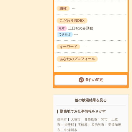
職種
---
こだわりINDEX
土日祝のみ勤務
絶対
---
できれば
キーワード
---
あなたのプロフィール
---
条件の変更
他の検索結果を見る
勤務地でお仕事情報をさがす
岐阜市
大垣市
各務原市
関市
土岐
市
揖斐郡
不破郡
多治見市
美濃加茂
市
中津川市