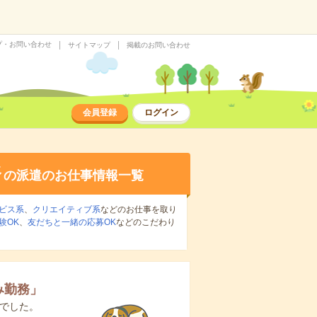
プ・お問い合わせ
サイトマップ
掲載のお問い合わせ
会員登録
ログイン
務
の派遣のお仕事情報一覧
ビス系
、
クリエイティブ系
などのお仕事を取り
験OK
、
友だちと一緒の応募OK
などのこだわり
み勤務
」
でした。