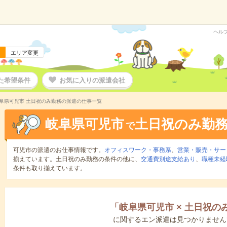
ヘル
エリア変更
た希望条件
お気に入りの派遣会社
阜県可児市 土日祝のみ勤務の派遣の仕事一覧
岐阜県可児市
土日祝のみ勤
で
可児市の派遣のお仕事情報です。
オフィスワーク・事務系
、
営業・販売・サー
揃えています。土日祝のみ勤務の条件の他に、
交通費別途支給あり
、
職種未経
条件も取り揃えています。
「
岐阜県可児市
×
土日祝の
に関するエン派遣は見つかりません