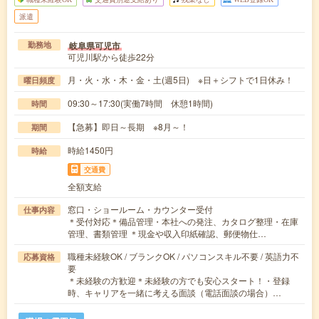
派遣
岐阜県可児市
勤務地
可児川駅から徒歩22分
月・火・水・木・金・土(週5日) ※日＋シフトで1日休み！
曜日頻度
09:30～17:30(実働7時間 休憩1時間)
時間
【急募】即日～長期 ※8月～！
期間
時給1450円
時給
交通費
全額支給
窓口・ショールーム・カウンター受付
仕事内容
＊受付対応＊備品管理・本社への発注、カタログ整理・在庫
管理、書類管理 ＊現金や収入印紙確認、郵便物仕…
職種未経験OK / ブランクOK / パソコンスキル不要 / 英語力不
応募資格
要
＊未経験の方歓迎＊未経験の方でも安心スタート！・登録
時、キャリアを一緒に考える面談（電話面談の場合）…