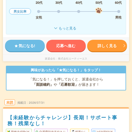
20代
30代
40代
50代
60代
男女比率
女性
男性
もっと見る
気になる!
応募へ進む
詳しく見る
派遣会社
株式会社エーティーエス
興味があったら「★気になる！」をタップ！
「気になる！」を押しておくと、派遣会社から
「面談確約」
や
「応募歓迎」
が届きます！
未読
掲載日
2026/07/31
【未経験からチャレンジ】長期！サポート事
務！残業なし！
職種未経験OK
交通費別途支給あり
残業なし
WEB登録OK