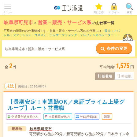
メニュー
気になる!
ログイン
検索
岐阜県可児市
×
営業・販売・サービス系
のお仕事一覧
可児市の派遣のお仕事情報です。営業・販売・サービス系のお仕事には、
販売（アパ
レル・ファッション・コスメ）
、
テレマーケティング・テレフォンオペレーター・コ
ールセンター
、
窓口・ショールーム・カウンター受付
などがあります。さらに、
短期
・
単発
などの期間や、
職種未経験OK
などのこだわり条件で絞り込んでいただけます。
条件の変更
岐阜県可児市 / 営業・販売・サービス系
2
1,575
全
件
平均時給:
円
時給順
新着順
未読
掲載日
2026/08/04
【長期安定！車通勤OK／東証プライム上場グ
ループ】ルート営業職
交通費別途支給あり
土日祝日が休み
WEB登録OK
派遣
岐阜県可児市
勤務地
可児駅から徒歩23分／新可児駅から徒歩22分／日本ライン今