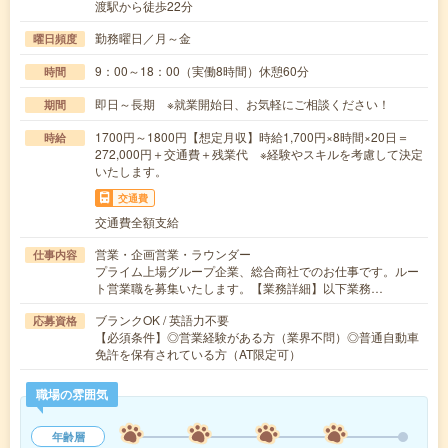
渡駅から徒歩22分
勤務曜日／月～金
曜日頻度
9：00～18：00（実働8時間）休憩60分
時間
即日～長期 ※就業開始日、お気軽にご相談ください！
期間
1700円～1800円【想定月収】時給1,700円×8時間×20日＝
時給
272,000円＋交通費＋残業代 ※経験やスキルを考慮して決定
いたします。
交通費
交通費全額支給
営業・企画営業・ラウンダー
仕事内容
プライム上場グループ企業、総合商社でのお仕事です。ルー
ト営業職を募集いたします。【業務詳細】以下業務…
ブランクOK / 英語力不要
応募資格
【必須条件】◎営業経験がある方（業界不問）◎普通自動車
免許を保有されている方（AT限定可）
職場の雰囲気
年齢層